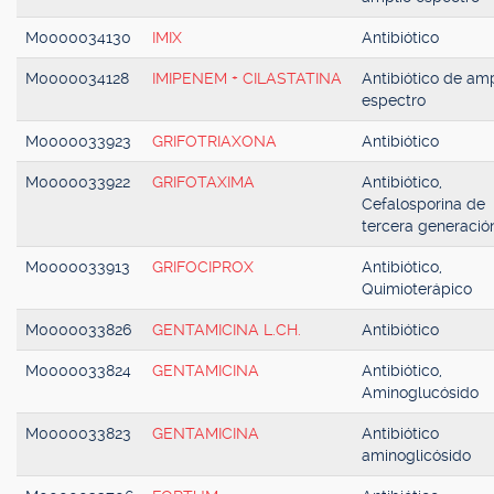
M0000034130
IMIX
Antibiótico
M0000034128
IMIPENEM + CILASTATINA
Antibiótico de amp
espectro
M0000033923
GRIFOTRIAXONA
Antibiótico
M0000033922
GRIFOTAXIMA
Antibiótico,
Cefalosporina de
tercera generació
M0000033913
GRIFOCIPROX
Antibiótico,
Quimioterápico
M0000033826
GENTAMICINA L.CH.
Antibiótico
M0000033824
GENTAMICINA
Antibiótico,
Aminoglucósido
M0000033823
GENTAMICINA
Antibiótico
aminoglicósido