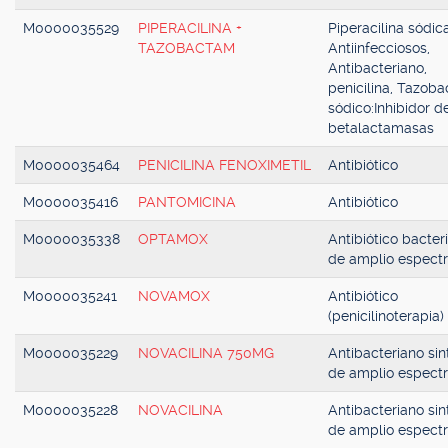
M0000035529
PIPERACILINA +
Piperacilina sódica
TAZOBACTAM
Antiinfecciosos,
Antibacteriano,
penicilina, Tazob
sódico:Inhibidor d
betalactamasas
M0000035464
PENICILINA FENOXIMETIL
Antibiótico
M0000035416
PANTOMICINA
Antibiótico
M0000035338
OPTAMOX
Antibiótico bacter
de amplio espect
M0000035241
NOVAMOX
Antibiótico
(penicilinoterapia)
M0000035229
NOVACILINA 750MG
Antibacteriano sin
de amplio espect
M0000035228
NOVACILINA
Antibacteriano sin
de amplio espect