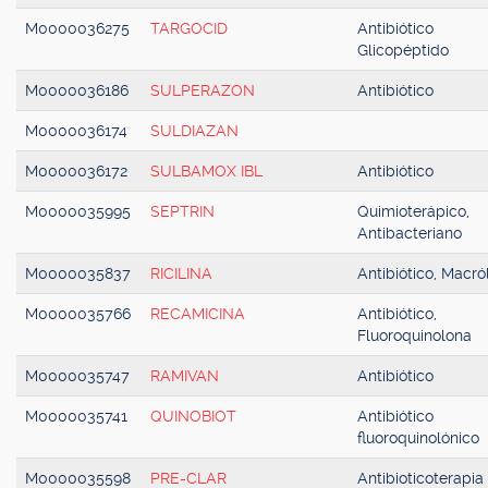
M0000036275
TARGOCID
Antibiótico
Glicopéptido
M0000036186
SULPERAZON
Antibiótico
M0000036174
SULDIAZAN
M0000036172
SULBAMOX IBL
Antibiótico
M0000035995
SEPTRIN
Quimioterápico,
Antibacteriano
M0000035837
RICILINA
Antibiótico, Macró
M0000035766
RECAMICINA
Antibiótico,
Fluoroquinolona
M0000035747
RAMIVAN
Antibiótico
M0000035741
QUINOBIOT
Antibiótico
fluoroquinolónico
M0000035598
PRE-CLAR
Antibioticoterapia