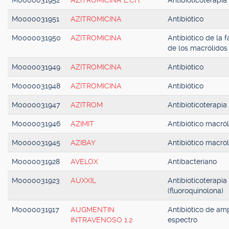
M0000031952
AZITROMICINA L.CH.
Antibioticoterapia
M0000031951
AZITROMICINA
Antibiótico
M0000031950
AZITROMICINA
Antibiótico de la f
de los macrólidos
M0000031949
AZITROMICINA
Antibiótico
M0000031948
AZITROMICINA
Antibiótico
M0000031947
AZITROM
Antibioticoterapia
M0000031946
AZIMIT
Antibiótico macról
M0000031945
AZIBAY
Antibiótico macról
M0000031928
AVELOX
Antibacteriano
M0000031923
AUXXIL
Antibioticoterapia
(fluoroquinolona)
M0000031917
AUGMENTIN
Antibiótico de amp
INTRAVENOSO 1.2
espectro