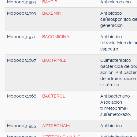
M0000031994
BAYCIP
Antimicrobiano
M0000031993
BAXEMIN
Antibiótico
cefalosporínico de
generación
M0000031971
BAGOMICINA
Antibiótico
tetraciclínico de 
espectro
M0000031967
BACTRIMEL
Quimioterápico
bactericida de do
acción, Antibacter
de administración
sistémica
M0000031966
BACTEROL
Antibacteriano,
Asociación
trimetoprima-
sulfametoxazol
M0000031955
AZTREONAM
Antibiótico