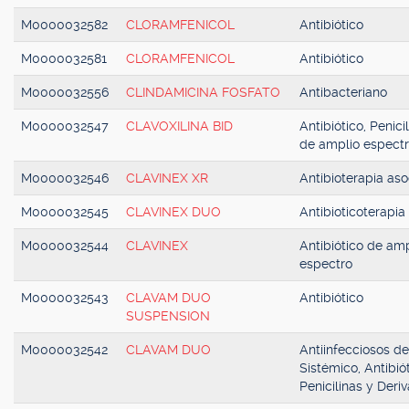
M0000032582
CLORAMFENICOL
Antibiótico
M0000032581
CLORAMFENICOL
Antibiótico
M0000032556
CLINDAMICINA FOSFATO
Antibacteriano
M0000032547
CLAVOXILINA BID
Antibiótico, Penici
de amplio espect
M0000032546
CLAVINEX XR
Antibioterapia as
M0000032545
CLAVINEX DUO
Antibioticoterapia
M0000032544
CLAVINEX
Antibiótico de amp
espectro
M0000032543
CLAVAM DUO
Antibiótico
SUSPENSION
M0000032542
CLAVAM DUO
Antiinfecciosos d
Sistémico, Antibiót
Penicilinas y Deri