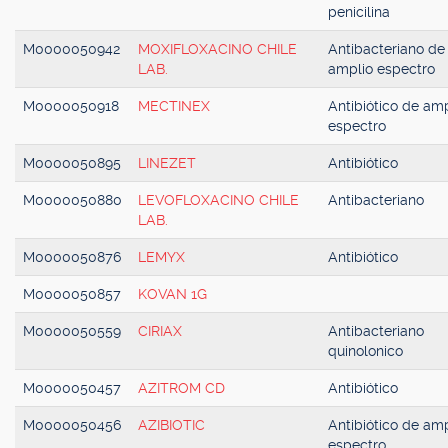
penicilina
M0000050942
MOXIFLOXACINO CHILE
Antibacteriano de
LAB.
amplio espectro
M0000050918
MECTINEX
Antibiótico de amp
espectro
M0000050895
LINEZET
Antibiótico
M0000050880
LEVOFLOXACINO CHILE
Antibacteriano
LAB.
M0000050876
LEMYX
Antibiótico
M0000050857
KOVAN 1G
M0000050559
CIRIAX
Antibacteriano
quinolonico
M0000050457
AZITROM CD
Antibiótico
M0000050456
AZIBIOTIC
Antibiótico de amp
espectro