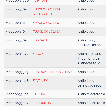
M0000033706
FORTUM
Antibiótico
M0000033636
FLUCLOXACILINA
Antibiótico
SODICA L.CH.
M0000033635
FLUCLOXACILINA
Antibiótico
M0000033634
FLUCLOXACILINA
Antibiótico
M0000033630
FLOVACIL
Antibiótico,
Fluoroquinolona
M0000033597
FLAGYL
Antimicrobiano,
Tricomonicida,
Antiparasitario
M0000033543
FENOXIMETILPENICILINA
Antibiótico
M0000033508
FAVANEX
Antibiótico
cefalosporínico
M0000033490
FACTIVE
Antibioticoterapia
M0000033447
EUROMICINA
Antibioticoterapia