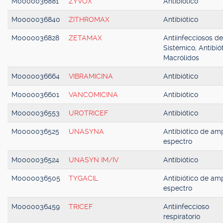
M0000036881
ZYVOX
Antibiótico
M0000036840
ZITHROMAX
Antibiótico
M0000036828
ZETAMAX
Antiinfecciosos d
Sistémico, Antibiót
Macrólidos
M0000036664
VIBRAMICINA
Antibiótico
M0000036601
VANCOMICINA
Antibiótico
M0000036553
UROTRICEF
Antibiótico
M0000036525
UNASYNA
Antibiótico de amp
espectro
M0000036524
UNASYN IM/IV
Antibiótico
M0000036505
TYGACIL
Antibiótico de amp
espectro
M0000036459
TRICEF
Antiinfeccioso
respiratorio