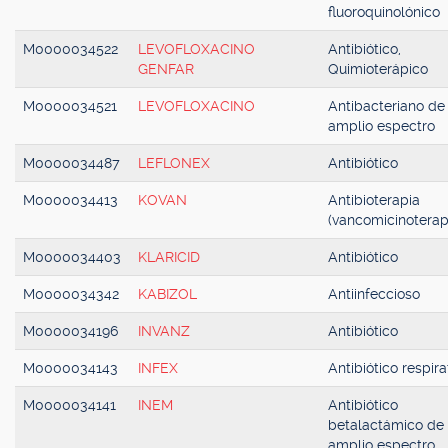
fluoroquinolónico
M0000034522
LEVOFLOXACINO
Antibiótico,
GENFAR
Quimioterápico
M0000034521
LEVOFLOXACINO
Antibacteriano de
amplio espectro
M0000034487
LEFLONEX
Antibiótico
M0000034413
KOVAN
Antibioterapia
(vancomicinoterap
M0000034403
KLARICID
Antibiótico
M0000034342
KABIZOL
Antiinfeccioso
M0000034196
INVANZ
Antibiótico
M0000034143
INFEX
Antibiótico respira
M0000034141
INEM
Antibiótico
betalactámico de
amplio espectro