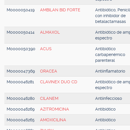
M0000050419
AMBILAN BID FORTE
Antibiótico, Penici
con inhibidor de
betalactamasas
M0000050414
ALMAXOL
Antibiótico de amp
espectro
M0000050390
ACUS
Antibiótico
carbapenémico
parenteral
M0000047369
ORACEA
Antiinflamatorio
M0000046281
CLAVINEX DUO CD
Antibiótico de amp
espectro
M0000046280
CILANEM
Antiinfeccioso
M0000046269
AZITROMICINA
Antibiótico
M0000046265
AMOXICILINA
Antibiótico