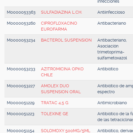
infecciones
M0000053363
SULFADIAZINA L.CH.
Antiinfeccioso
M0000053260
CIPROFLOXACINO
Antibacteriano
EUROFARMA
M0000053234
BACTEROL SUSPENSION
Antibacteriano,
Asociación
trimetoprima-
sulfametoxazol
M0000053233
AZITROMICINA OPKO
Antibiótico
CHILE
M0000053227
AMOLEX DUO
Antibiótico de amp
SUSPENSION ORAL
espectro
M0000051229
TRATAC 4,5 G
Antimicrobiano
M0000051223
TOLEXINE GE
Antibiótico de la f
de las tetraciclina
M0000051154
SOLOMOXY 500MG/5ML
Antibiótico, deriv