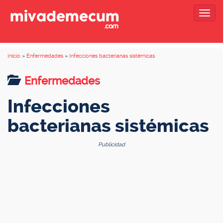
Togg
navig
Inicio
»
Enfermedades
»
Infecciones bacterianas sistémicas
Enfermedades
Infecciones
bacterianas sistémicas
Publicidad