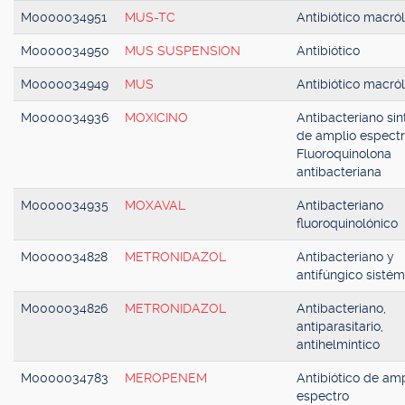
M0000034951
MUS-TC
Antibiótico macról
M0000034950
MUS SUSPENSION
Antibiótico
M0000034949
MUS
Antibiótico macról
M0000034936
MOXICINO
Antibacteriano sin
de amplio espectr
Fluoroquinolona
antibacteriana
M0000034935
MOXAVAL
Antibacteriano
fluoroquinolónico
M0000034828
METRONIDAZOL
Antibacteriano y
antifúngico sistém
M0000034826
METRONIDAZOL
Antibacteriano,
antiparasitario,
antihelmíntico
M0000034783
MEROPENEM
Antibiótico de amp
espectro