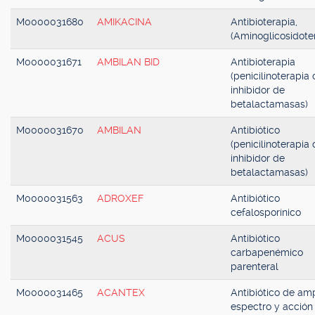
M0000031680
AMIKACINA
Antibioterapia,
(Aminoglicosidote
M0000031671
AMBILAN BID
Antibioterapia
(penicilinoterapia
inhibidor de
betalactamasas)
M0000031670
AMBILAN
Antibiótico
(penicilinoterapia
inhibidor de
betalactamasas)
M0000031563
ADROXEF
Antibiótico
cefalosporínico
M0000031545
ACUS
Antibiótico
carbapenémico
parenteral
M0000031465
ACANTEX
Antibiótico de amp
espectro y acción