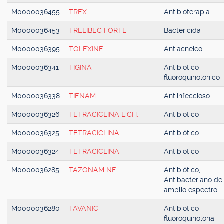
M0000036455
TREX
Antibioterapia
M0000036453
TRELIBEC FORTE
Bactericida
M0000036395
TOLEXINE
Antiacneico
M0000036341
TIGINA
Antibiótico
fluoroquinolónico
M0000036338
TIENAM
Antiinfeccioso
M0000036326
TETRACICLINA L.CH.
Antibiótico
M0000036325
TETRACICLINA
Antibiótico
M0000036324
TETRACICLINA
Antibiótico
M0000036285
TAZONAM NF
Antibiótico,
Antibacteriano de
amplio espectro
M0000036280
TAVANIC
Antibiótico
fluoroquinolona