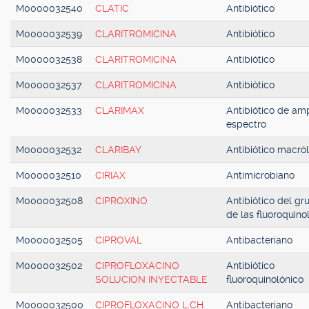
M0000032540
CLATIC
Antibiótico
M0000032539
CLARITROMICINA
Antibiótico
M0000032538
CLARITROMICINA
Antibiótico
M0000032537
CLARITROMICINA
Antibiótico
M0000032533
CLARIMAX
Antibiótico de amp
espectro
M0000032532
CLARIBAY
Antibiótico macról
M0000032510
CIRIAX
Antimicrobiano
M0000032508
CIPROXINO
Antibiótico del gr
de las fluoroquino
M0000032505
CIPROVAL
Antibacteriano
M0000032502
CIPROFLOXACINO
Antibiótico
SOLUCION INYECTABLE
fluoroquinolónico
M0000032500
CIPROFLOXACINO L.CH.
Antibacteriano