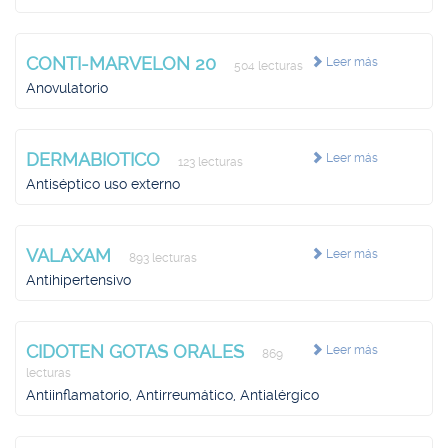
CONTI-MARVELON 20
Leer más
504 lecturas
Anovulatorio
DERMABIOTICO
Leer más
123 lecturas
Antiséptico uso externo
VALAXAM
Leer más
893 lecturas
Antihipertensivo
CIDOTEN GOTAS ORALES
Leer más
869
lecturas
Antiinflamatorio, Antirreumático, Antialérgico