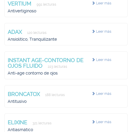
VERTIUM
Leer más
991 lecturas
Antivertiginoso
ADAX
Leer más
120 lecturas
Ansiolítico, Tranquilizante
INSTANT AGE-CONTORNO DE
Leer más
OJOS FLUIDO
223 lecturas
Anti-age contorno de ojos
BRONCATOX
Leer más
188 lecturas
Antitusivo
ELIXINE
Leer más
321 lecturas
Antiasmático