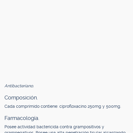
Antibacteriano.
Composición.
Cada comprimido contiene: ciprofloxacino 250mg y 500mg.
Farmacología.
Posee actividad bactericida contra grampositivos y
gramnegativos. Posee una alta penetración tisular alcanzando