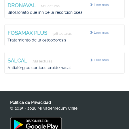
DRONAVAL
Leer más
141 lecturas
Bifosfonato que inhibe la resorción ósea
FOSAMAX PLUS
Leer más
326 lecturas
Tratamiento de la osteoporosis
SALCAL
Leer más
355 lecturas
Antialérgico corticosteroide nasal
Política de Privacidad
© 2015 - 2026 Mi Vademecum Chile