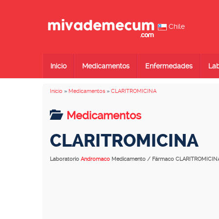
Chile
Inicio
Medicamentos
Enfermedades
Lab
Inicio
»
Medicamentos
»
CLARITROMICINA
Medicamentos
CLARITROMICINA
Laboratorio
Andromaco
Medicamento / Fármaco CLARITROMICIN