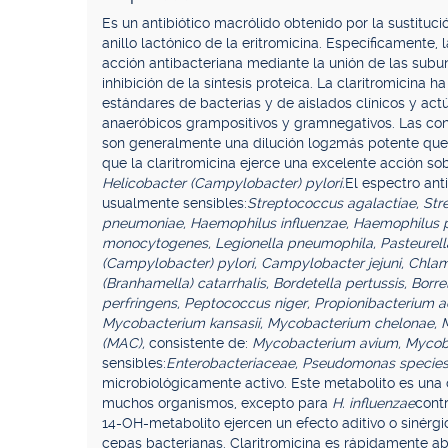
Es un antibiótico macrólido obtenido por la sustituc
anillo lactónico de la eritromicina. Específicamente, 
acción antibacteriana mediante la unión de las subu
inhibición de la síntesis proteica. La claritromicina
estándares de bacterias y de aislados clínicos y ac
anaeróbicos grampositivos y gramnegativos. Las conc
son generalmente una dilución log2más potente que 
que la claritromicina ejerce una excelente acción so
Helicobacter (Campylobacter) pylori.
El espectro ant
usualmente sensibles:
Streptococcus agalactiae, Str
pneumoniae, Haemophilus influenzae, Haemophilus pa
monocytogenes, Legionella pneumophila, Pasteurel
(Campylobacter) pylori, Campylobacter jejuni, Chl
(Branhamella) catarrhalis, Bordetella pertussis, Borr
perfringens, Peptococcus niger, Propionibacterium 
Mycobacterium kansasii, Mycobacterium chelonae, 
(MAC),
consistente de:
Mycobacterium avium, Mycoba
sensibles:
Enterobacteriaceae, Pseudomonas specie
microbiológicamente activo. Este metabolito es una
muchos organismos, excepto para
H. influenzae
contr
14-OH-metabolito ejercen un efecto aditivo o sinérg
cepas bacterianas. Claritromicina es rápidamente abs