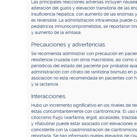
Las principales reacciones adversas incluyen náusea,
alteración del gusto y elevación transitoria de las
insuficiencia hepática, con aumento de las enzimas y/
es reversible. La administración intravenosa puede ca
pediátricos inmunocomprometidos, se reportaron tinni
y aumento de la amilasa.
Precauciones y advertencias.
Se recomienda administrar con precaución en pacien
resistencia cruzada con otros macrólidos, así como c
periódicos del estado del paciente por probable ap
administración con citrato de ranitidina bismuto en 
asociación no está recomendada en pacientes con his
y la lactancia.
Interacciones.
Hubo un incremento significativo en los niveles de t
éstas concomitantemente con claritromicina. El uso
citocromo P450 (warfarina, ergot, alcaloides, triazola
y rifabutina) puede estar asociado con elevaciones e
coincidente con la coadministración de claritromicina
reportada. Se han informado niveles elevados de cis