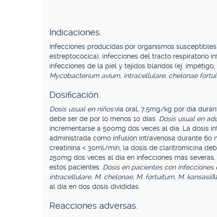
Indicaciones.
Infecciones producidas por organismos susceptibles en 
estreptocócica), infecciones del tracto respiratorio in
infecciones de la piel y tejidos blandos (ej. impétigo, 
Mycobacterium avium, intracellulare, chelonae fort
Dosificación.
Dosis usual en niños:
vía oral, 7.5mg/kg por día durant
debe ser de por lo menos 10 días.
Dosis usual en adu
incrementarse a 500mg dos veces al día. La dosis in
administrada como infusión intravenosa durante 60 
creatinina < 30ml/min, la dosis de claritromicina deb
250mg dos veces al día en infecciones más severas. 
estos pacientes.
Dosis en pacientes con infecciones 
intracellulare, M. chelonae, M. fortuitum, M. kansasii)
l
al día en dos dosis divididas.
Reacciones adversas.