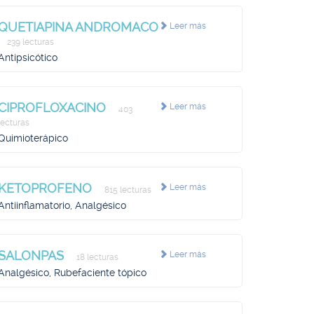
QUETIAPINA ANDROMACO
Leer más
239 lecturas
Antipsicótico
CIPROFLOXACINO
Leer más
403
lecturas
Quimioterápico
KETOPROFENO
Leer más
815 lecturas
Antiinflamatorio, Analgésico
SALONPAS
Leer más
18 lecturas
Analgésico, Rubefaciente tópico