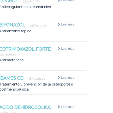
COAROL
Leer más
993 lecturas
Anticoagulante oral cumarínico
BIFONAZOL
Leer más
198 lecturas
Antimicótico tópico
COTRIMOXAZOL FORTE
Leer más
419 lecturas
Antibacteriano
IBAMES CD
Leer más
387 lecturas
Tratamiento y prevención de la osteoporosis
postmenopáusica
ACIDO DEHIDROCOLICO
Leer más
110 lecturas