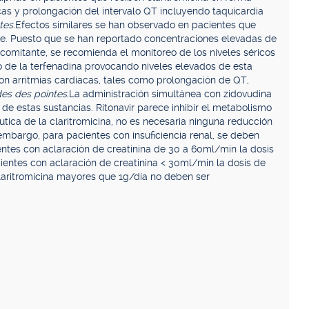
as y prolongación del intervalo QT incluyendo taquicardia
tes.
Efectos similares se han observado en pacientes que
e. Puesto que se han reportado concentraciones elevadas de
comitante, se recomienda el monitoreo de los niveles séricos
smo de la terfenadina provocando niveles elevados de esta
on arritmias cardíacas, tales como prolongación de QT,
es des pointes.
La administración simultánea con zidovudina
de estas sustancias. Ritonavir parece inhibir el metabolismo
utica de la claritromicina, no es necesaria ninguna reducción
embargo, para pacientes con insuficiencia renal, se deben
ientes con aclaración de creatinina de 30 a 60ml/min la dosis
ientes con aclaración de creatinina < 30ml/min la dosis de
claritromicina mayores que 1g/día no deben ser