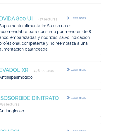
DVIDA 800 UI
Leer más
417 lecturas
Suplemento alimentario: Su uso no es
recomendable para consumo por menores de 8
años, embarazadas y nodrizas, salvo indicación
profesional competente y no reemplaza a una
alimentación balanceada
EVADOL XR
Leer más
478 lecturas
Antiespasmódico
ISOSORBIDE DINITRATO
Leer más
784 lecturas
Antianginoso