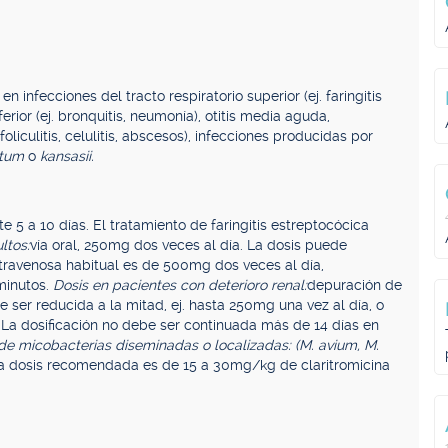
infecciones del tracto respiratorio superior (ej. faringitis
ferior (ej. bronquitis, neumonía), otitis media aguda,
foliculitis, celulitis, abscesos), infecciones producidas por
uitum
o
kansasii.
e 5 a 10 días. El tratamiento de faringitis estreptocócica
ltos:
vía oral, 250mg dos veces al día. La dosis puede
travenosa habitual es de 500mg dos veces al día,
minutos.
Dosis en pacientes con deterioro renal:
depuración de
e ser reducida a la mitad, ej. hasta 250mg una vez al día, o
La dosificación no debe ser continuada más de 14 días en
de micobacterias diseminadas o localizadas: (M. avium, M.
a dosis recomendada es de 15 a 30mg/kg de claritromicina