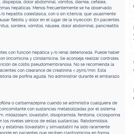
 dispepsia, dolor abdominal, vómitos, diarrea, cefalea,
 enzimas hepáticas. Menos frecuentemente se ha observado
o hepatitis colestásica, con o sin ictericia; que usualmente
usar flebitis y dolor en el lugar de la inyección. En pacientes
tus, sordera, vómitos, náusea, dolor abdominal, pancreatitis
tes con función hepática y/o renal deteriorada. Puede haber
on lincomicina y clindamicina. Se aconseja realizar controles
arición de colitis pseudomembranosa. No se recomienda la
pacientes con clearance de creatinina < 25ml/min. Esta
toria de porfiria aguda. No administrar durante el embarazo
eofilina o carbamazepina cuando se administra cualquiera de
 concomitante con sustancias metabolizadas por el sistema
m, midazolam, lovastatín, disopiramida, fenitoína, ciclosporina
n los niveles séricos de estas sustancias. Rabdomiólisis
 y estatinas (lovastatín y simvastatín) ha sido raramente
apride en pacientes que reciben claritromicina en forma