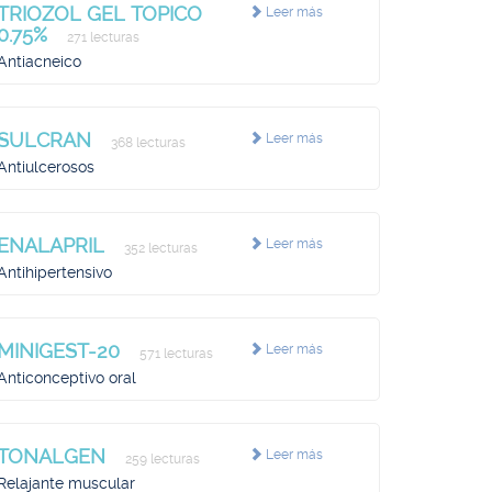
TRIOZOL GEL TOPICO
Leer más
0.75%
271 lecturas
Antiacneico
SULCRAN
Leer más
368 lecturas
Antiulcerosos
ENALAPRIL
Leer más
352 lecturas
Antihipertensivo
MINIGEST-20
Leer más
571 lecturas
Anticonceptivo oral
TONALGEN
Leer más
259 lecturas
Relajante muscular