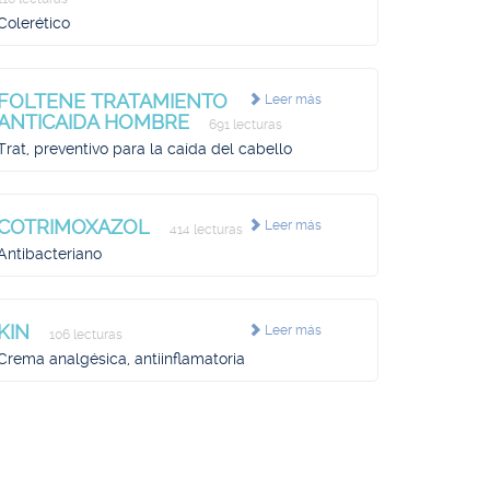
Colerético
FOLTENE TRATAMIENTO
Leer más
ANTICAIDA HOMBRE
691 lecturas
Trat, preventivo para la caída del cabello
COTRIMOXAZOL
Leer más
414 lecturas
Antibacteriano
KIN
Leer más
106 lecturas
Crema analgésica, antiinflamatoria