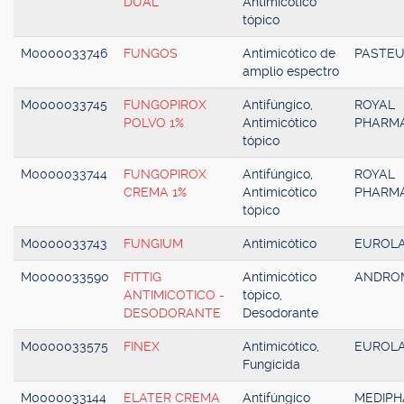
DUAL
Antimicótico
tópico
M0000033746
FUNGOS
Antimicótico de
PASTE
amplio espectro
M0000033745
FUNGOPIROX
Antifúngico,
ROYAL
POLVO 1%
Antimicótico
PHARM
tópico
M0000033744
FUNGOPIROX
Antifúngico,
ROYAL
CREMA 1%
Antimicótico
PHARM
tópico
M0000033743
FUNGIUM
Antimicótico
EUROL
M0000033590
FITTIG
Antimicótico
ANDRO
ANTIMICOTICO -
tópico,
DESODORANTE
Desodorante
M0000033575
FINEX
Antimicótico,
EUROL
Fungicida
M0000033144
ELATER CREMA
Antifúngico
MEDIP