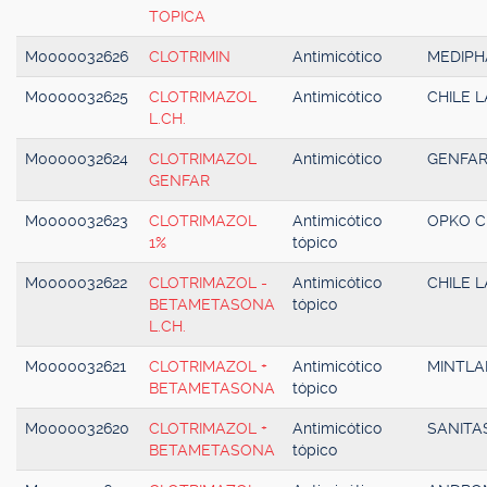
TOPICA
M0000032626
CLOTRIMIN
Antimicótico
MEDIP
M0000032625
CLOTRIMAZOL
Antimicótico
CHILE L
L.CH.
M0000032624
CLOTRIMAZOL
Antimicótico
GENFA
GENFAR
M0000032623
CLOTRIMAZOL
Antimicótico
OPKO C
1%
tópico
M0000032622
CLOTRIMAZOL -
Antimicótico
CHILE L
BETAMETASONA
tópico
L.CH.
M0000032621
CLOTRIMAZOL +
Antimicótico
MINTLA
BETAMETASONA
tópico
M0000032620
CLOTRIMAZOL +
Antimicótico
SANITA
BETAMETASONA
tópico