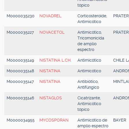
tópico
M0000035230
NOVADREL
Corticosteroide,
PRATER
Antimicótico
M0000035227
NOVACETOL
Antimicótico,
PRATER
Tricomonicida
de amplio
espectro
M0000035149
NISTATINA L.CH.
Antimicótico
CHILE L
M0000035148
NISTATINA
Antimicótico
ANDRO
M0000035147
NISTATINA
Antibiótico,
MINTLA
Antifúngico
M0000035146
NISTAGLOS
Cicatrizante,
ANDRO
Antimicótico
tópico
M0000034955
MYCOSPORAN
Antimicótico de
BAYER
amplio espectro