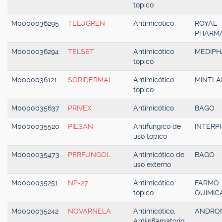
tópico
M0000036295
TELUGREN
Antimicótico
ROYAL
PHARM
M0000036294
TELSET
Antimicótico
MEDIP
tópico
M0000036121
SORIDERMAL
Antimicótico
MINTLA
tópico
M0000035637
PRIVEX
Antimicótico
BAGO
M0000035520
PIESAN
Antifúngico de
INTER
uso tópico
M0000035473
PERFUNGOL
Antimicótico de
BAGO
uso externo
M0000035251
NP-27
Antimicótico
FARMO
tópico
QUIMIC
M0000035242
NOVARNELA
Antimicótico,
ANDRO
Antiinflamatorio