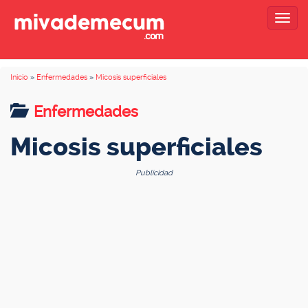
Togg
navig
Inicio
»
Enfermedades
»
Micosis superficiales
Enfermedades
Micosis superficiales
Publicidad