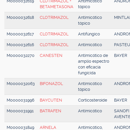
M0000032619
CLOTRIMAZOL +
Antimicótico
ANDRO
BETAMETASONA
tópico
M0000032618
CLOTRIMAZOL
Antimicótico
MINTLA
tópico
M0000032617
CLOTRIMAZOL
Antifúngico
ANDRO
M0000032616
CLOTRIMAZOL
Antimicótico
PASTE
M0000032270
CANESTEN
Antimicótico de
BAYER
amplio espectro
con eficacia
fungicida
M0000032063
BIFONAZOL
Antimicótico
ANDRO
tópico
M0000031996
BAYCUTEN
Corticosteroide
BAYER
M0000031991
BATRAFEN
Antimicótico
SANOFI
AVENTI
M0000031849
ARNELA
Antimicótico,
ANDRO