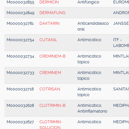
M0000032855
DERMICIN
Antifúngico
EUROM
M0000032849
DERMAFUNG
ANDRO
M0000032781
DAKTARIN
Anticandidiásico
JANSS
oral
M0000032754
CUTANIL
Antimicótico
ITF -
LABOM
M0000032734
CREMINEM-B
Antimicótico
MINTLA
tópico
M0000032733
CREMINEM
Antimicótico
MINTLA
tópico
M0000032718
COTRISAN
Antimicótico
SANITA
tópico
M0000032628
CLOTRIMIN-B
Antimicótico,
MEDIP
Antiinflamatorio
M0000032627
CLOTRIMIN
Antimicótico
MEDIP
SOLUCION