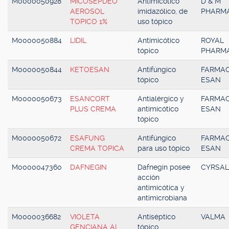
M0000050928
MICOSEPDEO
Antimicótico
D & M
AEROSOL
imidazólico, de
PHARM
TOPICO 1%
uso tópico
M0000050884
LIDIL
Antimicótico
ROYAL
tópico
PHARM
M0000050844
KETOESAN
Antifúngico
FARMAC
tópico
ESAN
M0000050673
ESANCORT
Antialérgico y
FARMAC
PLUS CREMA
antimicótico
ESAN
tópico
M0000050672
ESAFUNG
Antifúngico
FARMAC
CREMA TOPICA
para uso tópico
ESAN
M0000047360
DAFNEGIN
Dafnegin posee
CYRSA
acción
antimicótica y
antimicrobiana
M0000036682
VIOLETA
Antiséptico
VALMA
GENCIANA AL
tópico