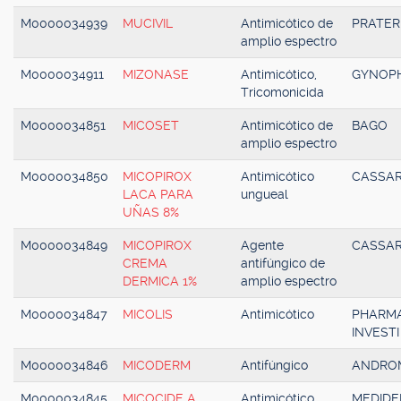
M0000034939
MUCIVIL
Antimicótico de
PRATER
amplio espectro
M0000034911
MIZONASE
Antimicótico,
GYNOP
Tricomonicida
M0000034851
MICOSET
Antimicótico de
BAGO
amplio espectro
M0000034850
MICOPIROX
Antimicótico
CASSA
LACA PARA
ungueal
UÑAS 8%
M0000034849
MICOPIROX
Agente
CASSA
CREMA
antifúngico de
DERMICA 1%
amplio espectro
M0000034847
MICOLIS
Antimicótico
PHARM
INVESTI
M0000034846
MICODERM
Antifúngico
ANDRO
M0000034845
MICOCIDE A
Antimicótico
MEDID