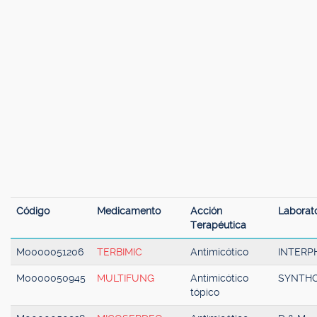
Código
Medicamento
Acción
Laborato
Terapéutica
M0000051206
TERBIMIC
Antimicótico
INTER
M0000050945
MULTIFUNG
Antimicótico
SYNTH
tópico