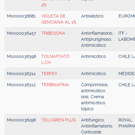
2%
M0000036681
VIOLETA DE
Antiséptico
EUROM
GENCIANA AL 1%
M0000036457
TRIBESONA
Antiinflamatorio,
ITF -
Antipruriginoso,
LABOM
Antimicótico
M0000036396
TOLNAFTATO
Antimicótico
CHILE L
L.CH.
M0000036314
TERFEX
Antimicótico
MEDID
M0000036313
TERBINAFINA
Comprimidos:
CHILE L
antimicótico
oral, Crema:
antimicótico
tópico
M0000036296
TELUGREN PLUS
Antifúngico,
ROYAL
Antiinflamatorio,
PHARM
Corticoide