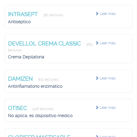
INTRASEPT
Leer más
361 lecturas
Antiséptico
DEVELLOL CREMA CLASSIC
Leer más
563
lecturas
Crema Depilatoria
DAMIZEN
Leer más
831 lecturas
Antiinflamatorio enzimático
OTISEC
Leer más
506 lecturas
No aplica, es dispositivo médico