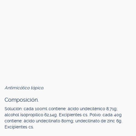
Antimicótico tópico.
Composición.
Solución: cada 100ml contiene: ácido undecilénico 8,71g;
alcohol isopropílico 62,14g. Excipientes cs. Polvo: cada 40g
contiene: ácido undecilinato 80mg; undecilinato de zinc 6g.
Excipientes cs.