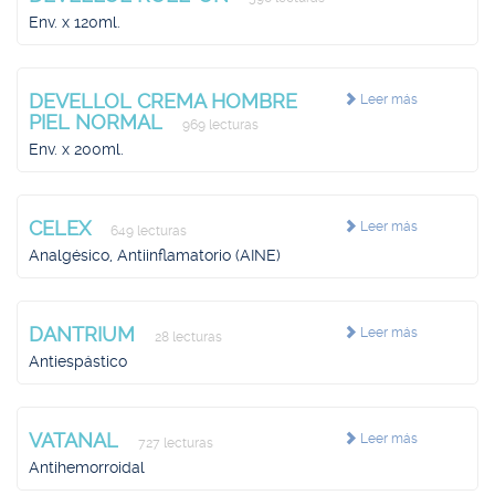
Env. x 120ml.
DEVELLOL CREMA HOMBRE
Leer más
PIEL NORMAL
969 lecturas
Env. x 200ml.
CELEX
Leer más
649 lecturas
Analgésico, Antiinflamatorio (AINE)
DANTRIUM
Leer más
28 lecturas
Antiespástico
VATANAL
Leer más
727 lecturas
Antihemorroidal