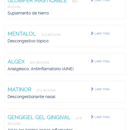
GLOBIFER MASTICABLE
Leer más
852
lecturas
Suplemento de hierro
MENTALOL
Leer más
743 lecturas
Descongestivo tópico
ALGEX
Leer más
300 lecturas
Analgésico, Antiinflamatorio (AINE)
MATINOR
Leer más
173 lecturas
Descongestionante nasal
GENGIGEL GEL GINGIVAL
Leer más
476
lecturas