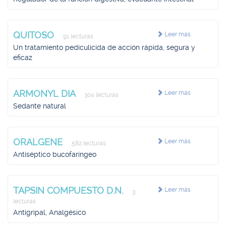
QUITOSO
Leer más
91 lecturas
Un tratamiento pediculicida de acción rápida, segura y
eficaz
ARMONYL DIA
Leer más
304 lecturas
Sedante natural
ORALGENE
Leer más
582 lecturas
Antiséptico bucofaríngeo
TAPSIN COMPUESTO D.N.
Leer más
3
lecturas
Antigripal, Analgésico