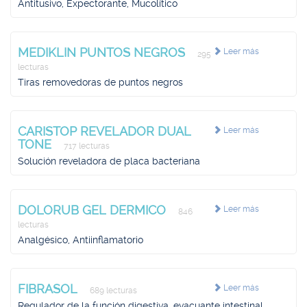
Antitusivo, Expectorante, Mucolítico
MEDIKLIN PUNTOS NEGROS
Leer más
295
lecturas
Tiras removedoras de puntos negros
CARISTOP REVELADOR DUAL
Leer más
TONE
717 lecturas
Solución reveladora de placa bacteriana
DOLORUB GEL DERMICO
Leer más
846
lecturas
Analgésico, Antiinflamatorio
FIBRASOL
Leer más
689 lecturas
Regulador de la función digestiva, evacuante intestinal