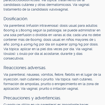
paracoccidioidomicosis. Vía tópica: tratamiento de la
candidiasis cutánea y otras dermatomicosis. Vía vaginal:
tratamiento de la candidiasis vulvovaginal.
Dosificación.
Vía parenteral (infusión intravenosa): dosis usual para adultos:
600mg a 1.800mg según la patología; se puede administrar en
una sola perfusión o dividida en varias al día; cada una no debe
contener más de 600mg; dosis usual en niños mayores de 1
año: 20mg a 40mg/kg por día sin superar 15mg/kg por dosis.
Vía tópica: aplicar en la piel dos veces por día. Vía vaginal
(óvulos): 1 óvulo por día al acostarse, durante 3 días
consecutivos.
Reacciones adversas.
Vía parenteral: náuseas, vómitos, fiebre, flebitis en el lugar de la
inyección, rash cutáneo o prurito. Vía tópica: rash cutáneo,
formación de ampollas, prurito o enrojecimiento en la zona de
aplicación. Vía vaginal: prurito o irritación vaginal.
Precauciones y advertencias.
Cuando se utiliza en vía parenteral es importante hacer