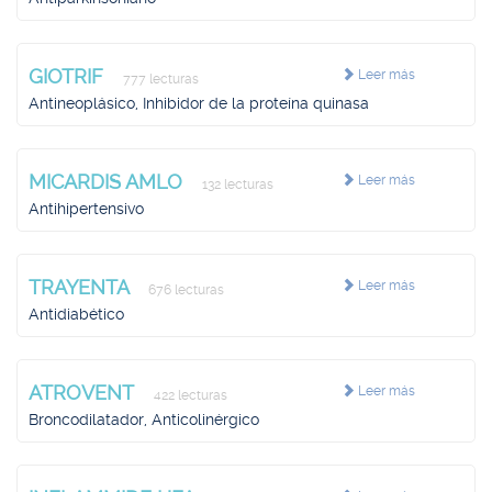
GIOTRIF
Leer más
777 lecturas
Antineoplásico, Inhibidor de la proteína quinasa
MICARDIS AMLO
Leer más
132 lecturas
Antihipertensivo
TRAYENTA
Leer más
676 lecturas
Antidiabético
ATROVENT
Leer más
422 lecturas
Broncodilatador, Anticolinérgico