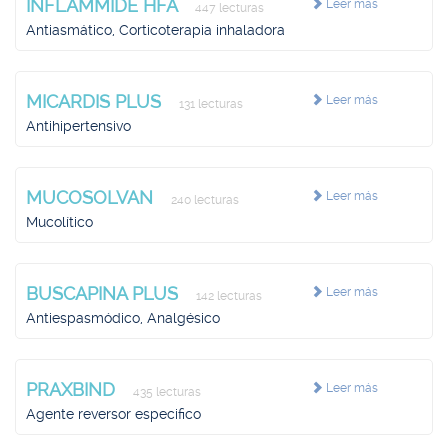
INFLAMMIDE HFA
Leer más
447 lecturas
Antiasmático, Corticoterapia inhaladora
MICARDIS PLUS
Leer más
131 lecturas
Antihipertensivo
MUCOSOLVAN
Leer más
240 lecturas
Mucolítico
BUSCAPINA PLUS
Leer más
142 lecturas
Antiespasmódico, Analgésico
PRAXBIND
Leer más
435 lecturas
Agente reversor especifico