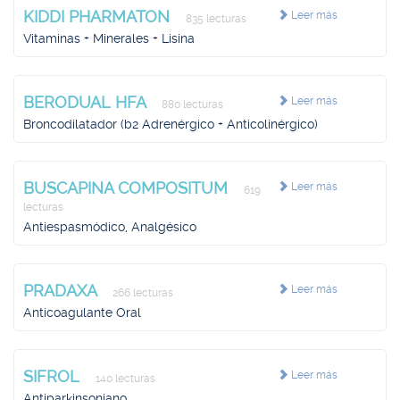
KIDDI PHARMATON
Leer más
835 lecturas
Vitaminas + Minerales + Lisina
BERODUAL HFA
Leer más
880 lecturas
Broncodilatador (b2 Adrenérgico + Anticolinérgico)
BUSCAPINA COMPOSITUM
Leer más
619
lecturas
Antiespasmódico, Analgésico
PRADAXA
Leer más
266 lecturas
Anticoagulante Oral
SIFROL
Leer más
140 lecturas
Antiparkinsoniano