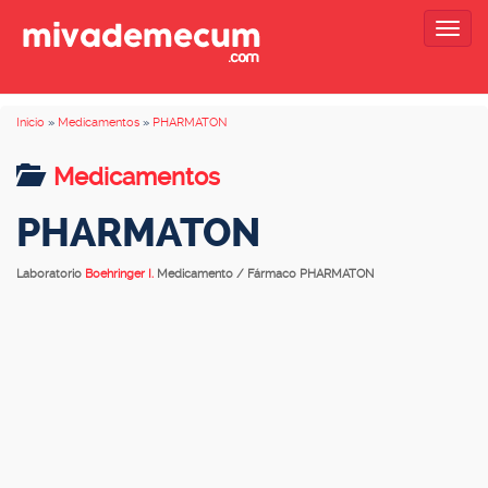
Togg
navig
Inicio
»
Medicamentos
»
PHARMATON
Medicamentos
PHARMATON
Laboratorio
Boehringer I.
Medicamento / Fármaco PHARMATON