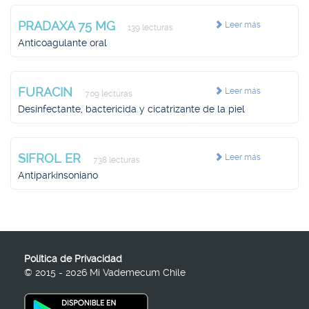
PRADAXA 75 MG
Leer más
139 lecturas
Anticoagulante oral
FURACIN
Leer más
709 lecturas
Desinfectante, bactericida y cicatrizante de la piel
SIFROL ER
Leer más
738 lecturas
Antiparkinsoniano
Política de Privacidad
© 2015 - 2026 Mi Vademecum Chile