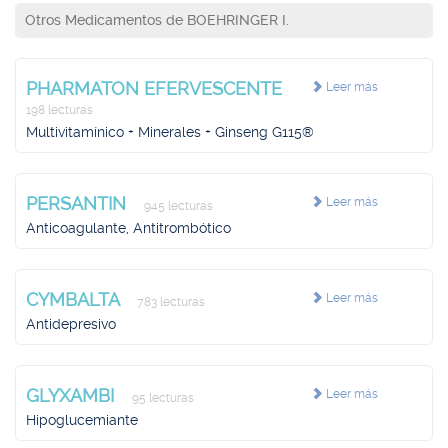
Otros Medicamentos de BOEHRINGER I.
PHARMATON EFERVESCENTE
Leer más
198 lecturas
Multivitamínico + Minerales + Ginseng G115®
PERSANTIN
Leer más
945 lecturas
Anticoagulante, Antitrombótico
CYMBALTA
Leer más
783 lecturas
Antidepresivo
GLYXAMBI
Leer más
95 lecturas
Hipoglucemiante