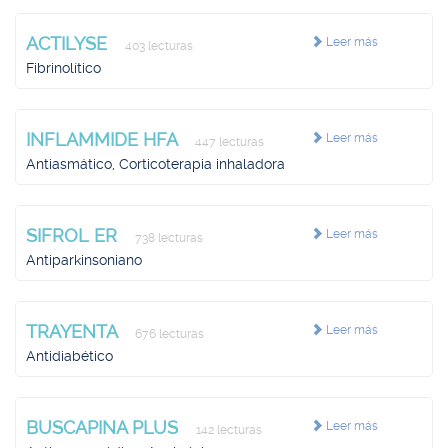
ACTILYSE
Leer más
403 lecturas
Fibrinolítico
INFLAMMIDE HFA
Leer más
447 lecturas
Antiasmático, Corticoterapia inhaladora
SIFROL ER
Leer más
738 lecturas
Antiparkinsoniano
TRAYENTA
Leer más
676 lecturas
Antidiabético
BUSCAPINA PLUS
Leer más
142 lecturas