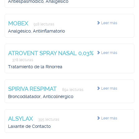
Antiespasmódico, Analgésico
MOBEX
Leer más
918 lecturas
Analgésico, Antiinflamatorio
ATROVENT SPRAY NASAL 0,03%
Leer más
378 lecturas
Tratamiento de la Rinorrea
SPIRIVA RESPIMAT
Leer más
894 lecturas
Broncodilatador, Anticolinérgico
ALSYLAX
Leer más
395 lecturas
Laxante de Contacto