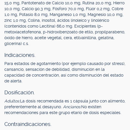
15,0 mg, Pantotenato de Calcio 10,0 mg, Rutina 20,0 mg, Hierro
10,0 mg, Calcio 90,3 mg, Fósforo 70,0 mg, Flúor 0,2 mg, Cobre
1,0 mg, Potasio 8,0 mg, Manganeso 1,0 mg, Magnesio 10,0 mg,
zinc 1,0 mg, Colina, inositol, ácidos linoleico y linolénico
(contenidos como Lecitina) 66,0 mg. Excipientes (p-
metoxiacetofenona, p-hidroxibenzoato de etilo, propilparabeno,
óxido de hierro, aceite vegetal, cera, etilvainillina, gelatina,
glicerina) c.s.
Indicaciones.
Para estados de agotamiento (por ejemplo causado por stress),
cansancio, sensación de debilidad, disminución en la
capacidad de concentración, así como disminución del estado
de alerta.
Dosificación.
Adultos:
La dosis recomendada es 1 cápsula junto con alimento,
preferentemente al desayuno.
Ancianos:
No existen
recomendaciones para este grupo etario de dosis especiales.
Contraindicaciones.