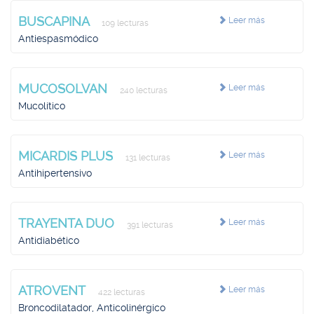
BUSCAPINA
Leer más
109 lecturas
Antiespasmódico
MUCOSOLVAN
Leer más
240 lecturas
Mucolítico
MICARDIS PLUS
Leer más
131 lecturas
Antihipertensivo
TRAYENTA DUO
Leer más
391 lecturas
Antidiabético
ATROVENT
Leer más
422 lecturas
Broncodilatador, Anticolinérgico