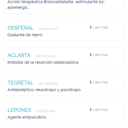
Acción terapéutica.Broncodilatador, estimulante b2-
adrenérgic...
DESFERAL
Leer más
130 lecturas
Quelante de hierro
ACLASTA
Leer más
808 lecturas
Inhibidor de la resorción osteoclástica
TEGRETAL
Leer más
924 lecturas
Antiepiléptico, neurotropo y psicotropo
LEPONEX
Leer más
218 lecturas
Agente antipsicótico