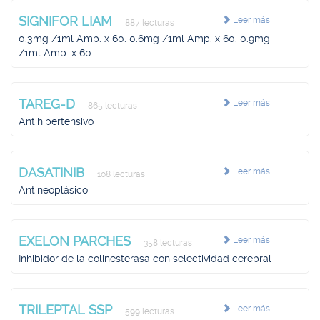
SIGNIFOR LIAM
Leer más
887 lecturas
0.3mg /1ml Amp. x 60. 0.6mg /1ml Amp. x 60. 0.9mg
/1ml Amp. x 60.
TAREG-D
Leer más
865 lecturas
Antihipertensivo
DASATINIB
Leer más
108 lecturas
Antineoplásico
EXELON PARCHES
Leer más
358 lecturas
Inhibidor de la colinesterasa con selectividad cerebral
TRILEPTAL SSP
Leer más
599 lecturas