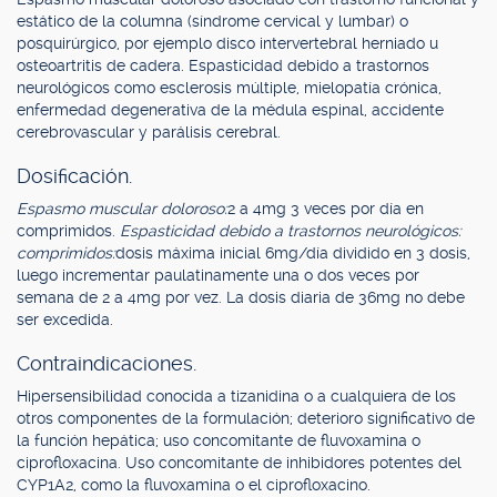
estático de la columna (síndrome cervical y lumbar) o
posquirúrgico, por ejemplo disco intervertebral herniado u
osteoartritis de cadera. Espasticidad debido a trastornos
neurológicos como esclerosis múltiple, mielopatía crónica,
enfermedad degenerativa de la médula espinal, accidente
cerebrovascular y parálisis cerebral.
Dosificación.
Espasmo muscular doloroso:
2 a 4mg 3 veces por día en
comprimidos.
Espasticidad debido a trastornos neurológicos:
comprimidos:
dosis máxima inicial 6mg/día dividido en 3 dosis,
luego incrementar paulatinamente una o dos veces por
semana de 2 a 4mg por vez. La dosis diaria de 36mg no debe
ser excedida.
Contraindicaciones.
Hipersensibilidad conocida a tizanidina o a cualquiera de los
otros componentes de la formulación; deterioro significativo de
la función hepática; uso concomitante de fluvoxamina o
ciprofloxacina. Uso concomitante de inhibidores potentes del
CYP1A2, como la fluvoxamina o el ciprofloxacino.