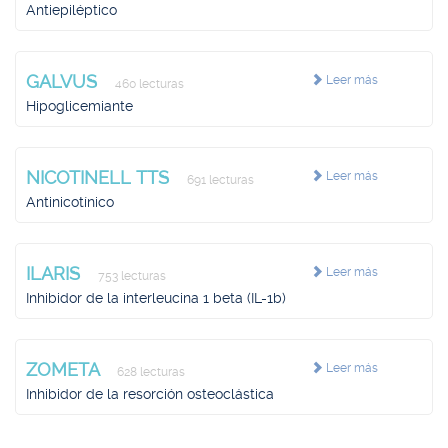
Antiepiléptico
GALVUS
Leer más
460 lecturas
Hipoglicemiante
NICOTINELL TTS
Leer más
691 lecturas
Antinicotínico
ILARIS
Leer más
753 lecturas
Inhibidor de la interleucina 1 beta (IL-1b)
ZOMETA
Leer más
628 lecturas
Inhibidor de la resorción osteoclástica