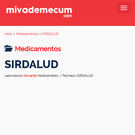
Togg
navig
Inicio
»
Medicamentos
»
SIRDALUD
Medicamentos
SIRDALUD
Laboratorio
Novartis
Medicamento / Fármaco SIRDALUD