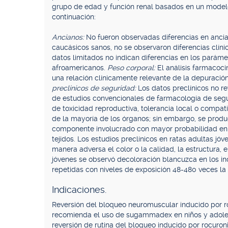
grupo de edad y función renal basados en un model
continuación:
Ancianos:
No fueron observadas diferencias en anci
caucásicos sanos, no se observaron diferencias clín
datos limitados no indican diferencias en los paráme
afroamericanos.
Peso corporal:
El análisis farmacoci
una relación clínicamente relevante de la depuración
preclínicos de seguridad:
Los datos preclínicos no r
de estudios convencionales de farmacología de segur
de toxicidad reproductiva, tolerancia local o comp
de la mayoría de los órganos; sin embargo, se produc
componente involucrado con mayor probabilidad en la 
tejidos. Los estudios preclínicos en ratas adultas j
manera adversa el color o la calidad, la estructura, 
jóvenes se observó decoloración blancuzca en los inc
repetidas con niveles de exposición 48-480 veces la
Indicaciones.
Reversión del bloqueo neuromuscular inducido por roc
recomienda el uso de sugammadex en niños y adoles
reversión de rutina del bloqueo inducido por rocuroni