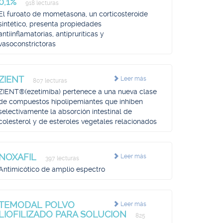
0,1%
918 lecturas
El furoato de mometasona, un corticosteroide
sintético, presenta propiedades
antiinflamatorias, antipruríticas y
vasoconstrictoras
ZIENT
Leer más
807 lecturas
ZIENT®(ezetimiba) pertenece a una nueva clase
de compuestos hipolipemiantes que inhiben
selectivamente la absorción intestinal de
colesterol y de esteroles vegetales relacionados
NOXAFIL
Leer más
397 lecturas
Antimicótico de amplio espectro
TEMODAL POLVO
Leer más
LIOFILIZADO PARA SOLUCION
825