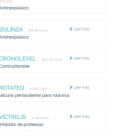
lecturas
Antineoplásico
ZOLINZA
Leer más
186 lecturas
Antineoplásico
CRONOLEVEL
Leer más
690 lecturas
Corticosteroide
ROTATEQ
Leer más
12 lecturas
Vacuna pentavalente para rotavirus
VICTRELIS
Leer más
11 lecturas
Inhibidor de proteasas