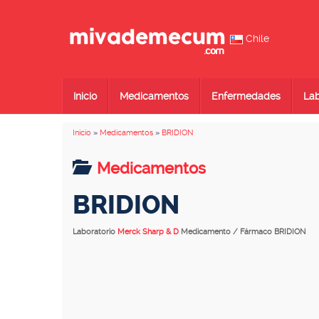
Chile
Inicio
Medicamentos
Enfermedades
Lab
Inicio
»
Medicamentos
»
BRIDION
Medicamentos
BRIDION
Laboratorio
Merck Sharp & D
Medicamento / Fármaco BRIDION