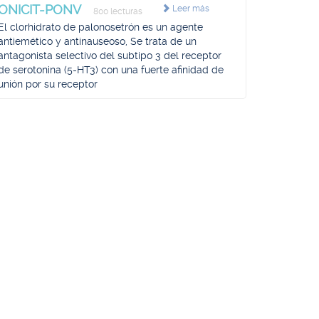
ONICIT-PONV
Leer más
800 lecturas
El clorhidrato de palonosetrón es un agente
antiemético y antinauseoso, Se trata de un
antagonista selectivo del subtipo 3 del receptor
de serotonina (5-HT3) con una fuerte afinidad de
unión por su receptor