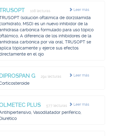
TRUSOPT
Leer más
108 lecturas
TRUSOPT (solución oftálmica de dorzolamida
clorhidrato, MSD) es un nuevo inhibidor de la
anhidrasa carbónica formulado para uso tópico
oftálmico, A diferencia de los inhibidores de la
anhidrasa carbónica por vía oral, TRUSOPT se
aplica tópicamente y ejerce sus efectos
directamente en el ojo
DIPROSPAN G
Leer más
294 lecturas
Corticosteroide
OLMETEC PLUS
Leer más
577 lecturas
Antihipertensivo, Vasodilatador periférico,
Diurético