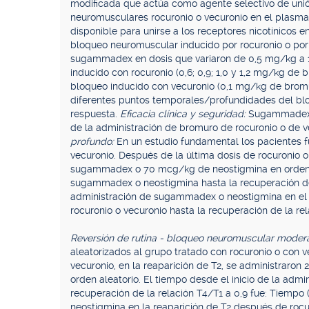
modificada que actúa como agente selectivo de unió
neuromusculares rocuronio o vecuronio en el plasm
disponible para unirse a los receptores nicotínicos e
bloqueo neuromuscular inducido por rocuronio o por
sugammadex en dosis que variaron de 0,5 mg/kg a 
inducido con rocuronio (0,6; 0,9; 1,0 y 1,2 mg/kg de
bloqueo inducido con vecuronio (0,1 mg/kg de bromu
diferentes puntos temporales/profundidades del bloq
respuesta.
Eficacia clínica y seguridad:
Sugammadex 
de la administración de bromuro de rocuronio o de v
profundo:
En un estudio fundamental los pacientes f
vecuronio. Después de la última dosis de rocuronio 
sugammadex o 70 mcg/kg de neostigmina en orden ale
sugammadex o neostigmina hasta la recuperación de 
administración de sugammadex o neostigmina en el
rocuronio o vecuronio hasta la recuperación de la re
Reversión de rutina - bloqueo neuromuscular moder
aleatorizados al grupo tratado con rocuronio o con v
vecuronio, en la reaparición de T2, se administra
orden aleatorio. El tiempo desde el inicio de la ad
recuperación de la relación T4/T1 a 0,9 fue: Tiemp
neostigmina en la reaparición de T2 después de rocu