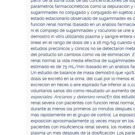
partir de la suma total de las concentraciones de
parámetros farmacocinéticos como la depuración y el
sugammadex no conjugado y conjugado en sujetos 
estado estacionario observado de sugammadex es de
función renal normal (basado en un análisis farmac
ni el complejo de sugammadex y rocuronio se une a la
demostró in vitro utilizando plasma y sangre enter
lineal en el rango de dosis de 1 a 16 mg/kg cuando s
estudios preclínicos y clínicos no se detectaron me
del producto sin cambios como vía de eliminación.
E
renal normal la vida media efectiva de sugammadex
estimado es de 75 mL/min (basado en un análisis f
Un estudio de balance de masa demostró que >90% de
dosis se excretó en la orina, del cual por lo menos
excreción en heces o aire espirado fue inferior al 0
voluntarios sanos dio como resultado un aumento de 
especiales: Ancianos y deterioro renal:
En dos estudi
renal severa con pacientes con función renal norma
durante al menos los primeros 20 minutos después de
más rápidamente en el grupo de control. La exposic
exposición aproximadamente 15 veces mayor en los pa
pacientes con insuficiencia renal severa, los nive
plasma un mes después de la dosificación. Los pa