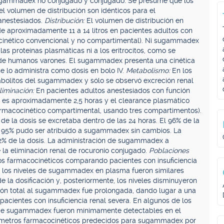
 sugammadex no conjugado y conjugado. Se presume que los
 volumen de distribución son idénticos para el
anestesiados.
Distribución:
El volumen de distribución en
 aproximadamente 11 a 14 litros en pacientes adultos con
ocinético convencional y no compartimental). Ni sugammadex
s proteínas plasmáticas ni a los eritrocitos, como se
a de humanos varones. El sugammadex presenta una cinética
e lo administra como dosis en bolo IV.
Metabolismo:
En los
tabolitos del sugammadex y sólo se observó excreción renal
liminación:
En pacientes adultos anestesiados con función
 es aproximadamente 2,5 horas y el clearance plasmático
armacocinético compartimental, usando tres compartimentos).
 la dosis se excretaba dentro de las 24 horas. El 96% de la
 el 95% pudo ser atribuido a sugammadex sin cambios. La
,02% de la dosis. La administración de sugammadex a
la eliminación renal de rocuronio conjugado.
Poblaciones
os farmacocinéticos comparando pacientes con insuficiencia
l, los niveles de sugammadex en plasma fueron similares
 la dosificación y, posteriormente, los niveles disminuyeron
ión total al sugammadex fue prolongada, dando lugar a una
cientes con insuficiencia renal severa. En algunos de los
les de sugammadex fueron mínimamente detectables en el
rámetros farmacocinéticos predecidos para sugammadex por