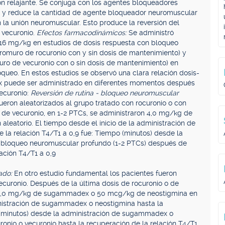
n relajante. Se conjuga con los agentes bloqueadores
a y reduce la cantidad de agente bloqueador neuromuscular
n la unión neuromuscular. Esto produce la reversión del
 vecuronio.
Efectos farmacodinámicos:
Se administró
16 mg/kg en estudios de dosis respuesta con bloqueo
 bromuro de rocuronio con y sin dosis de mantenimiento) y
ro de vecuronio con o sin dosis de mantenimiento) en
ueo. En estos estudios se observó una clara relación dosis-
puede ser administrado en diferentes momentos después
ecuronio:
Reversión de rutina - bloqueo neuromuscular
ueron aleatorizados al grupo tratado con rocuronio o con
o de vecuronio, en 1-2 PTCs, se administraron 4,0 mg/kg de
atorio. El tiempo desde el inicio de la administración de
la relación T4/T1 a 0,9 fue: Tiempo (minutos) desde la
 bloqueo neuromuscular profundo (1-2 PTCs) después de
lación T4/T1 a 0,9
ado:
En otro estudio fundamental los pacientes fueron
ecuronio. Después de la última dosis de rocuronio o de
ron 2,0 mg/kg de sugammadex o 50 mcg/kg de neostigmina en
ministración de sugammadex o neostigmina hasta la
o (minutos) desde la administración de sugammadex o
ronio o vecuronio hasta la recuperación de la relación T4/T1