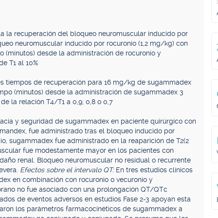
a la recuperación del bloqueo neuromuscular inducido por
oqueo neuromuscular inducido por rocuronio (1,2 mg/kg) con
(minutos) desde la administración de rocuronio y
de T1 al 10%
ntes tiempos de recuperación para 16 mg/kg de sugammadex
empo (minutos) desde la administración de sugammadex 3
e la relación T4/T1 a 0,9; 0,8 o 0,7
icacia y seguridad de sugammadex en paciente quirúrgico con
ammandex, fue administrado tras el bloqueo inducido por
dio, sugammadex fue administrado en la reaparición de T2(2
uscular fue modestamente mayor en los pacientes con
in daño renal. Bloqueo neuromuscular no residual o recurrente
severa.
Efectos sobre el intervalo QT:
En tres estudios clínicos
ex en combinación con rocuronio o vecuronio y
rano no fue asociado con una prolongación QT/QTc
ltados de eventos adversos en estudios Fase 2-3 apoyan esta
laron los parámetros farmacocinéticos de sugammadex a