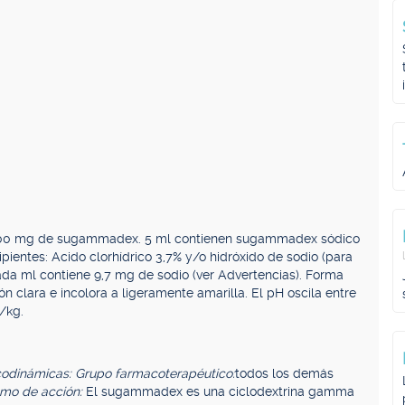
 200 mg de sugammadex. 5 ml contienen sugammadex sódico
entes: Acido clorhídrico 3,7% y/o hidróxido de sodio (para
Cada ml contiene 9,7 mg de sodio (ver Advertencias). Forma
ón clara e incolora a ligeramente amarilla. El pH oscila entre
/kg.
odinámicas: Grupo farmacoterapéutico:
todos los demás
mo de acción:
El sugammadex es una ciclodextrina gamma