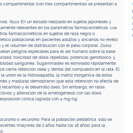
o compartimental (con tres compartimentos) se presentan a
anos.
Raza:
En un estudio realizado en sujetos japoneses y
icamente relevantes en los parámetros farmacocinéticos. Los
tros farmacocinéticos en sujetos de raza negra o
nético poblacional en pacientes adultos y ancianos no reveló
 y el volumen de distribución con el peso corporal.
Datos
evelan peligros especiales para el ser humano sobre la base
idad, toxicidad de dosis repetidas, potencial genotóxico, y
atibilidad sanguínea. Sugammadex es eliminado rápidamente
e cierta retención ósea y dental del compuesto en la rata. El
unión es la hidroxiapatita, la matriz inorgánica de estos
óvenes y maduras demostraron que esta retención no afecta de
el recambio y el desarrollo óseo. Sin embargo, en ratas
isivos y alteración de la amelogénesis con las dosis
 exposición clínica lograda con 4 mg/kg.
uronio o vecuronio. Para la población pediátrica: sólo se
centes (mayores de 2 años hasta los 18 años) para la
o.