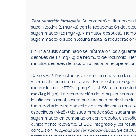
Para reversión inmediata:
Se comparó el tiempo hast
succinilcolina (1 mg/kg) con la recuperación del bl
sugammadex (16 mg/kg, 3 minutos después). Tiempo 
sugammadex o succinilcolina hasta la recuperación 
En un análisis combinado se informaron los siguie
después de 1,2 mg/kg de bromuro de rocuronio: Ti
minutos después de rocuronio hasta la recuperación d
Daño renal:
Dos estudios abiertos compararon la ef
y sin insuficiencia renal severa. En un estudio, seg
rocuronio en 1-2 PTCs (4 mg/kg; N=68); en otro estu
mg/kg; N=30). La recuperación del bloqueo neurom
insuficiencia renal severa en relación a pacientes s
fue reportado para paciente con insuficiencia renal 
específicos (N=287) de sugammadex sólo, sugammad
sugammadex en combinación con propofol o sevoflo
clínicamente relevante. El ECG integrado y los resu
conclusión.
Propiedades farmacocinéticas:
Se calcu