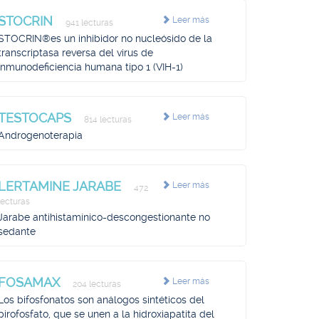
STOCRIN
Leer más
941 lecturas
STOCRIN®es un inhibidor no nucleósido de la
transcriptasa reversa del virus de
inmunodeficiencia humana tipo 1 (VIH-1)
TESTOCAPS
Leer más
814 lecturas
Androgenoterapia
LERTAMINE JARABE
Leer más
472
lecturas
Jarabe antihistamínico-descongestionante no
sedante
FOSAMAX
Leer más
204 lecturas
Los bifosfonatos son análogos sintéticos del
pirofosfato, que se unen a la hidroxiapatita del