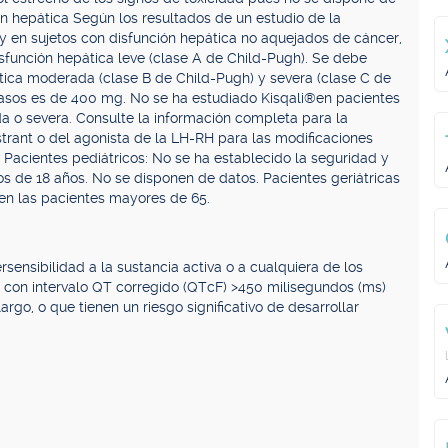
ón hepática Según los resultados de un estudio de la
 y en sujetos con disfunción hepática no aquejados de cáncer,
disfunción hepática leve (clase A de Child-Pugh). Se debe
ática moderada (clase B de Child-Pugh) y severa (clase C de
casos es de 400 mg. No se ha estudiado Kisqali®en pacientes
 o severa. Consulte la información completa para la
estrant o del agonista de la LH-RH para las modificaciones
 Pacientes pediátricos: No se ha establecido la seguridad y
s de 18 años. No se disponen de datos. Pacientes geriátricas
 en las pacientes mayores de 65.
rsensibilidad a la sustancia activa o a cualquiera de los
es con intervalo QT corregido (QTcF) >450 milisegundos (ms)
rgo, o que tienen un riesgo significativo de desarrollar