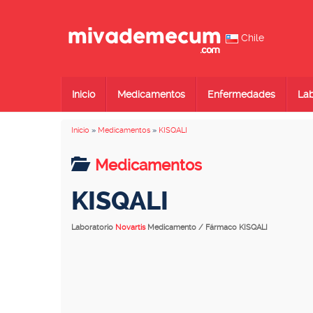
Chile
Inicio
Medicamentos
Enfermedades
Lab
Inicio
»
Medicamentos
»
KISQALI
Medicamentos
KISQALI
Laboratorio
Novartis
Medicamento / Fármaco KISQALI