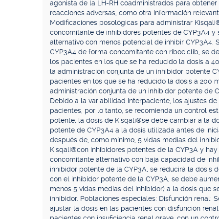
agonista de la LH-RH coadministrados para obtener t
reacciones adversas, como otra información relevant
Modificaciones posológicas para administrar Kisqali
concomitante de inhibidores potentes de CYP3A4 y
alternativo con menos potencial de inhibir CYP3A4. Si
CYP3A4 de forma concomitante con ribociclib, se deb
los pacientes en los que se ha reducido la dosis a 40
la administración conjunta de un inhibidor potente 
pacientes en los que se ha reducido la dosis a 200 mg
administración conjunta de un inhibidor potente de 
Debido a la variabilidad interpaciente, los ajustes
pacientes, por lo tanto, se recomienda un control est
potente, la dosis de Kisqali®se debe cambiar a la dosi
potente de CYP3A4 a la dosis utilizada antes de inic
después de, como mínimo, 5 vidas medias del inhibi
Kisqali®con inhibidores potentes de la CYP3A y hay
concomitante alternativo con baja capacidad de inhi
inhibidor potente de la CYP3A, se reducirá la dosis d
con el inhibidor potente de la CYP3A, se debe aumen
menos 5 vidas medias del inhibidor) a la dosis que s
inhibidor. Poblaciones especiales: Disfunción renal: 
ajustar la dosis en las pacientes con disfunción ren
pacientes con insuficiencia renal grave, con un cont