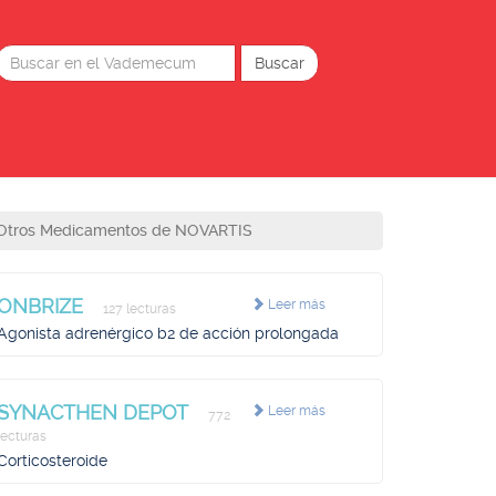
Otros Medicamentos de NOVARTIS
ONBRIZE
Leer más
127 lecturas
Agonista adrenérgico b2 de acción prolongada
SYNACTHEN DEPOT
Leer más
772
lecturas
Corticosteroide