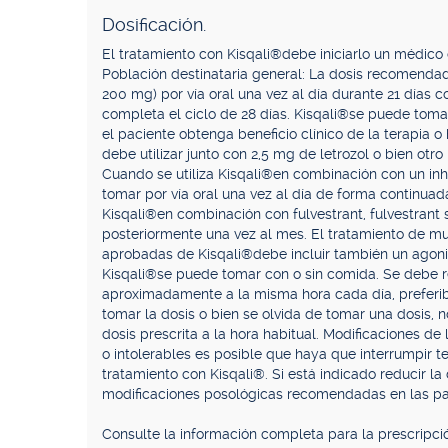
Dosificación.
El tratamiento con Kisqali®debe iniciarlo un médico 
Población destinataria general: La dosis recomend
200 mg) por vía oral una vez al día durante 21 días c
completa el ciclo de 28 días. Kisqali®se puede tomar
el paciente obtenga beneficio clínico de la terapia 
debe utilizar junto con 2,5 mg de letrozol o bien otr
Cuando se utiliza Kisqali®en combinación con un inh
tomar por vía oral una vez al día de forma continuada
Kisqali®en combinación con fulvestrant, fulvestrant s
posteriormente una vez al mes. El tratamiento de m
aprobadas de Kisqali®debe incluir también un agonis
Kisqali®se puede tomar con o sin comida. Se debe 
aproximadamente a la misma hora cada día, preferi
tomar la dosis o bien se olvida de tomar una dosis,
dosis prescrita a la hora habitual. Modificaciones d
o intolerables es posible que haya que interrumpir te
tratamiento con Kisqali®. Si está indicado reducir la 
modificaciones posológicas recomendadas en las pa
Consulte la información completa para la prescripción