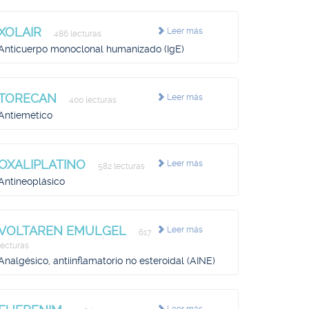
XOLAIR
Leer más
486 lecturas
Anticuerpo monoclonal humanizado (IgE)
TORECAN
Leer más
400 lecturas
Antiemético
OXALIPLATINO
Leer más
582 lecturas
Antineoplásico
VOLTAREN EMULGEL
Leer más
617
lecturas
Analgésico, antiinflamatorio no esteroidal (AINE)