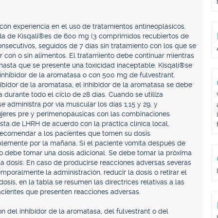
con experiencia en el uso de tratamientos antineoplásicos.
ada de Kisqali®es de 600 mg (3 comprimidos recubiertos de
onsecutivos, seguidos de 7 días sin tratamiento con los que se
 con o sin alimentos. El tratamiento debe continuar mientras
o hasta que se presente una toxicidad inaceptable. Kisqali®se
o inhibidor de la aromatasa o con 500 mg de fulvestrant.
ibidor de la aromatasa, el inhibidor de la aromatasa se debe
 durante todo el ciclo de 28 días. Cuando se utiliza
e administra por vía muscular los días 1,15 y 29, y
ujeres pre y perimenopáusicas con las combinaciones
ta de LHRH de acuerdo con la práctica clínica local.
recomendar a los pacientes que tomen su dosis
blemente por la mañana. Si el paciente vomita después de
 no debe tomar una dosis adicional. Se debe tomar la próxima
e la dosis: En caso de producirse reacciones adversas severas
mporalmente la administración, reducir la dosis o retirar el
dosis, en la tabla se resumen las directrices relativas a las
cientes que presenten reacciones adversas.
 del inhibidor de la aromatasa, del fulvestrant o del