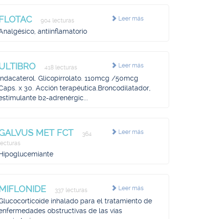
FLOTAC
Leer más
904 lecturas
Analgésico, antiinflamatorio
ULTIBRO
Leer más
418 lecturas
Indacaterol. Glicopirrolato. 110mcg /50mcg
Caps. x 30. Acción terapéutica.Broncodilatador,
estimulante b2-adrenérgic...
GALVUS MET FCT
Leer más
364
lecturas
Hipoglucemiante
MIFLONIDE
Leer más
337 lecturas
Glucocorticoide inhalado para el tratamiento de
enfermedades obstructivas de las vías