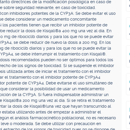
anto directrices de la modificación posológica en caso de
e sobre seguridad relevante, en caso de toxicidad.
®con inhibidores potentes de la CYP3A: Se debe evitar el uso
 se debe considerar un medicamento concomitante
 los pacientes tienen que recibir un inhibidor potente de
e reducir la dosis de Kisqali®a 400 mg una vez al día. En
0 mg de ribociclib diarios y para los que no se puede evitar
CYP3A4, se debe reducir de nuevo la dosis a 200 mg. En los
 de ribociclib diarios y para los que no se puede evitar la
CYP3A4, se debe interrumpir el tratamiento con Kisqali®.
 de dosis recomendados pueden no ser óptimos para todos los
recho de los signos de toxicidad. Si se suspende el inhibidor
s utilizada antes de iniciar el tratamiento con el inhibidor
iar el tratamiento con el inhibidor potente de CYP3A4
dor potente de CYP3A4. Debe evitarse el uso simultáneo de
 que considerar la posibilidad de usar un medicamento
bición de la CYP3A. Si fuera indispensable administrar un
e Kisqali®a 200 mg una vez al día. Si se retira el tratamiento
tar la dosis de Kisqali®(una vez que hayan transcurrido al
e estaba utilizando antes de empezar a administrar el
Según el análisis farmacocinético poblacional, no es necesario
al leve o moderada. Se debe utilizar con precaución en
rol estrecho de los signos de toxicidad pues no se dispone de