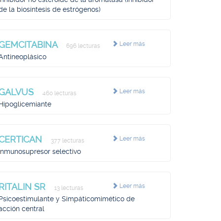
de la biosíntesis de estrógenos)
GEMCITABINA
Leer más
696 lecturas
Antineoplásico
GALVUS
Leer más
460 lecturas
Hipoglicemiante
CERTICAN
Leer más
377 lecturas
Inmunosupresor selectivo
RITALIN SR
Leer más
13 lecturas
Psicoestimulante y Simpáticomimético de
acción central