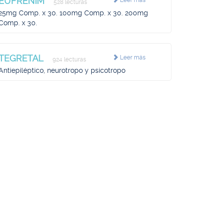
EUFRENIM
Leer más
528 lecturas
25mg Comp. x 30. 100mg Comp. x 30. 200mg
Comp. x 30.
TEGRETAL
Leer más
924 lecturas
Antiepiléptico, neurotropo y psicotropo