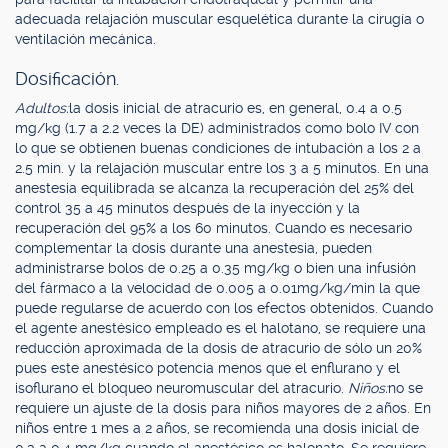
adecuada relajación muscular esquelética durante la cirugía o
ventilación mecánica.
Dosificación.
Adultos:
la dosis inicial de atracurio es, en general, 0.4 a 0.5
mg/kg (1.7 a 2.2 veces la DE) administrados como bolo IV con
lo que se obtienen buenas condiciones de intubación a los 2 a
2.5 min. y la relajación muscular entre los 3 a 5 minutos. En una
anestesia equilibrada se alcanza la recuperación del 25% del
control 35 a 45 minutos después de la inyección y la
recuperación del 95% a los 60 minutos. Cuando es necesario
complementar la dosis durante una anestesia, pueden
administrarse bolos de 0.25 a 0.35 mg/kg o bien una infusión
del fármaco a la velocidad de 0.005 a 0.01mg/kg/min la que
puede regularse de acuerdo con los efectos obtenidos. Cuando
el agente anestésico empleado es el halotano, se requiere una
reducción aproximada de la dosis de atracurio de sólo un 20%
pues este anestésico potencia menos que el enflurano y el
isoflurano el bloqueo neuromuscular del atracurio.
Niños:
no se
requiere un ajuste de la dosis para niños mayores de 2 años. En
niños entre 1 mes a 2 años, se recomienda una dosis inicial de