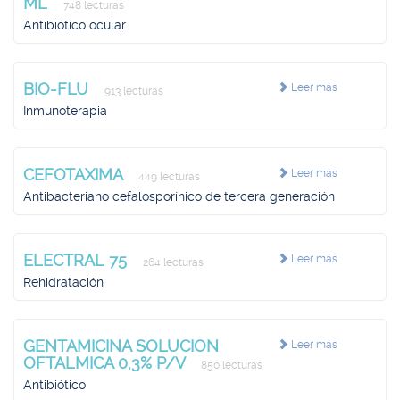
ML
748 lecturas
Antibiótico ocular
BIO-FLU
Leer más
913 lecturas
Inmunoterapia
CEFOTAXIMA
Leer más
449 lecturas
Antibacteriano cefalosporínico de tercera generación
ELECTRAL 75
Leer más
264 lecturas
Rehidratación
GENTAMICINA SOLUCION
Leer más
OFTALMICA 0,3% P/V
850 lecturas
Antibiótico