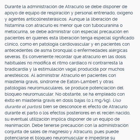
Durante la administración de Atracurio se debe disponer de
apoyo de equipo de respiración y personal entrenado, oxígeno
y agentes anticolinesterásicos. Aunque la liberación de
histamina con atracurio es menor que con tubocuranina o
metocurina, se debe administrar con especial precaución en
pacientes en quienes esta liberación tenga especial significado
clínico, como en patología cardiovascular y en pacientes con
antecedentes de asma bronquial o enfermedades alérgicas
severas. Es conveniente recordar que atracurio en las dosis
habituales no modifica el ritmo cardíaco ni contrarresta la
bradicardia y la estimulación vagal producida por muchos
anestésicos. Al administrar Atracurio en pacientes con
miastenia gravis, síndrome de Eaton-Lambert y otras
patologías neuromusculares, se produce potenciación del
bloqueo neuromuscular. No obstante, se ha empleado con
éxito en miastenia gravis en dosis bajas (0.1 mg/kg).
Uso
durante el parto:
si bien se desconoce el efecto de Atracurio
durante el parto o los efectos posteriores en el recién nacido,
su eventual utilización implica disponer de un equipo de
reanimación. Debe tenerse precaución con la administración
conjunta de sales de magnesio y Atracurio, pues puede
potenciarse el bloqueo neuromuscular e impedirse su