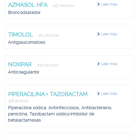
AZMASOL HFA
Leer más
967 lecturas
Broncodilatador
TIMOLOL
Leer más
263 lecturas
Antiglaucomatoso
NOXIPAR
Leer más
803 lecturas
Anticoagulante
PIPERACILINA + TAZOBACTAM
Leer más
318 lecturas
Piperacilina sódica: Antiinfecciosos, Antibacteriano,
penicilina, Tazobactam sódico:Inhibidor de
betalactamasas