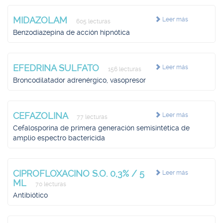
MIDAZOLAM
Leer más
605 lecturas
Benzodiazepina de acción hipnótica
EFEDRINA SULFATO
Leer más
156 lecturas
Broncodilatador adrenérgico, vasopresor
CEFAZOLINA
Leer más
77 lecturas
Cefalosporina de primera generación semisintética de
amplio espectro bactericida
CIPROFLOXACINO S.O. 0,3% / 5
Leer más
ML
70 lecturas
Antibiótico