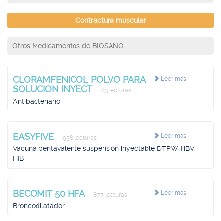
Contractura muscular
Otros Medicamentos de BIOSANO
CLORAMFENICOL POLVO PARA
Leer más
SOLUCION INYECT
83 lecturas
Antibacteriano
EASYFIVE
Leer más
958 lecturas
Vacuna pentavalente suspensión inyectable DTPW-HBV-
HIB
BECOMIT 50 HFA
Leer más
877 lecturas
Broncodilatador