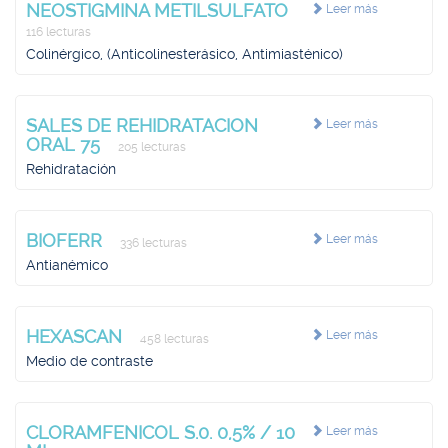
NEOSTIGMINA METILSULFATO
Leer más
116 lecturas
Colinérgico, (Anticolinesterásico, Antimiasténico)
SALES DE REHIDRATACION
Leer más
ORAL 75
205 lecturas
Rehidratación
BIOFERR
Leer más
336 lecturas
Antianémico
HEXASCAN
Leer más
458 lecturas
Medio de contraste
CLORAMFENICOL S.0. 0,5% / 10
Leer más