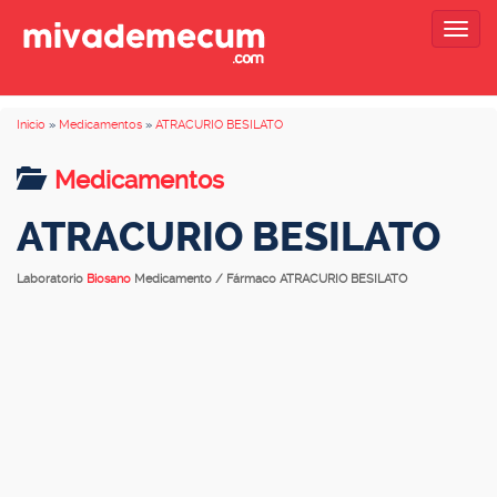
Togg
navig
Inicio
»
Medicamentos
»
ATRACURIO BESILATO
Medicamentos
ATRACURIO BESILATO
Laboratorio
Biosano
Medicamento / Fármaco ATRACURIO BESILATO