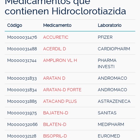
Medicamentos que
contienen Hidroclorotiazida
Código
Medicamento
Laboratorio
M0000031476
ACCURETIC
PFIZER
M0000031488
ACERDIL D
CARDIOPHARM
M0000031744
AMPLIRON VL H
PHARMA
INVESTI
M0000031833
ARATAN D
ANDROMACO
M0000031834
ARATAN-D FORTE
ANDROMACO
M0000031885
ATACAND PLUS
ASTRAZENECA
M0000031975
BAJATEN-D
SANITAS
M0000032066
BILATEN-D
MEDIPHARM
M0000032128
BISOPRIL-D
EUROMED