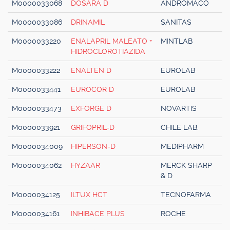
M0000033068
DOSARA D
ANDROMACO
M0000033086
DRINAMIL
SANITAS
M0000033220
ENALAPRIL MALEATO +
MINTLAB
HIDROCLOROTIAZIDA
M0000033222
ENALTEN D
EUROLAB
M0000033441
EUROCOR D
EUROLAB
M0000033473
EXFORGE D
NOVARTIS
M0000033921
GRIFOPRIL-D
CHILE LAB.
M0000034009
HIPERSON-D
MEDIPHARM
M0000034062
HYZAAR
MERCK SHARP
& D
M0000034125
ILTUX HCT
TECNOFARMA
M0000034161
INHIBACE PLUS
ROCHE