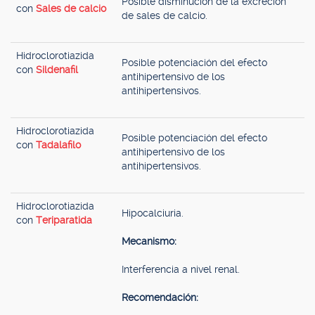
Posible disminución de la excreción
con
Sales de calcio
de sales de calcio.
Hidroclorotiazida
Posible potenciación del efecto
con
Sildenafil
antihipertensivo de los
antihipertensivos.
Hidroclorotiazida
Posible potenciación del efecto
con
Tadalafilo
antihipertensivo de los
antihipertensivos.
Hidroclorotiazida
Hipocalciuria.
con
Teriparatida
Mecanismo:
Interferencia a nivel renal.
Recomendación: