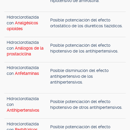
hipotensivo de amifostina.
Hidroclorotiazida
Posible potenciación del efecto
con
Analgésicos
ortostático de los diuréticos tiazídicos.
opioides
Hidroclorotiazida
Posible potenciación del efecto
con
Análogos de la
hipotensivo de los antihipertensivos.
prostaciclina
Hidroclorotiazida
Posible disminución del efecto
con
Anfetaminas
antihipertensivo de los
antihipertensivos.
Hidroclorotiazida
Posible potenciación del efecto
con
hipotensivo de otros antihipertensivos.
Antihipertensivos
Hidroclorotiazida
Posible potenciación del efecto
con
Barbitúricos