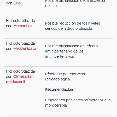
Posible disminución de la excreción
con
Litio
de litio.
Hidroclorotiazida
Posible reducción de los niveles
con
Memantina
séricos de hidroclorotiazida.
Hidroclorotiazida
Posible disminución del efecto
con
Metilfenidato
antihipertensivo de los
antihipertensivos.
Hidroclorotiazida
Efecto de potenciación
con
Olmesartán
farmacológica.
medoxomil
Recomendación:
Emplear en pacientes refractarios a la
monoterapia.