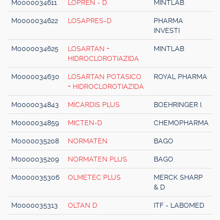
M0000034611
LOPREN - D
MINTLAB
M0000034622
LOSAPRES-D
PHARMA
INVESTI
M0000034625
LOSARTAN +
MINTLAB
HIDROCLOROTIAZIDA
M0000034630
LOSARTAN POTASICO
ROYAL PHARMA
+ HIDROCLOROTIAZIDA
M0000034843
MICARDIS PLUS
BOEHRINGER I.
M0000034859
MICTEN-D
CHEMOPHARMA
M0000035208
NORMATEN
BAGO
M0000035209
NORMATEN PLUS
BAGO
M0000035306
OLMETEC PLUS
MERCK SHARP
& D
M0000035313
OLTAN D
ITF - LABOMED