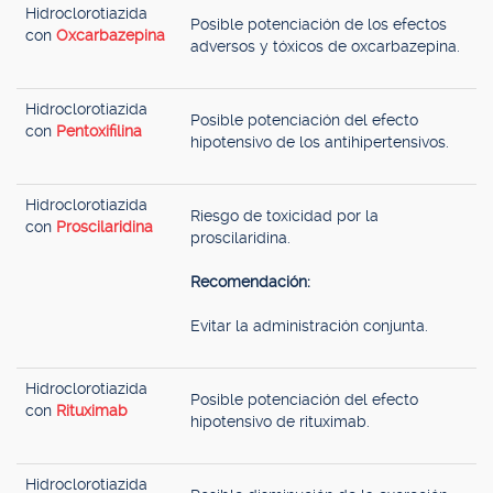
Hidroclorotiazida
Posible potenciación de los efectos
con
Oxcarbazepina
adversos y tóxicos de oxcarbazepina.
Hidroclorotiazida
Posible potenciación del efecto
con
Pentoxifilina
hipotensivo de los antihipertensivos.
Hidroclorotiazida
Riesgo de toxicidad por la
con
Proscilaridina
proscilaridina.
Recomendación:
Evitar la administración conjunta.
Hidroclorotiazida
Posible potenciación del efecto
con
Rituximab
hipotensivo de rituximab.
Hidroclorotiazida