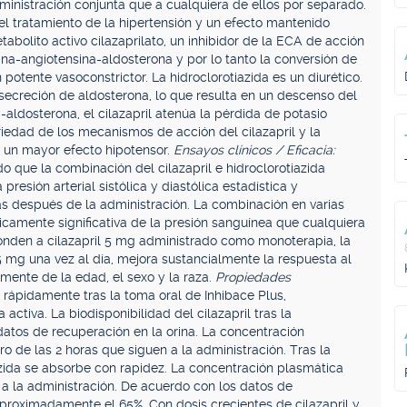
inistración conjunta que a cualquiera de ellos por separado.
 el tratamiento de la hipertensión y un efecto mantenido
tabolito activo cilazaprilato, un inhibidor de la ECA de acción
ina-angiotensina-aldosterona y por lo tanto la conversión de
n potente vasoconstrictor. La hidroclorotiazida es un diurético.
 secreción de aldosterona, lo que resulta en un descenso del
a-aldosterona, el cilazapril atenúa la pérdida de potasio
iedad de los mecanismos de acción del cilazapril y la
n un mayor efecto hipotensor.
Ensayos clínicos / Eficacia:
 que la combinación del cilazapril e hidroclorotiazida
presión arterial sistólica y diastólica estadística y
s después de la administración. La combinación en varias
icamente significativa de la presión sanguínea que cualquiera
onden a cilazapril 5 mg administrado como monoterapia, la
,5 mg una vez al día, mejora sustancialmente la respuesta al
mente de la edad, el sexo y la raza.
Propiedades
e rápidamente tras la toma oral de Inhibace Plus,
 activa. La biodisponibilidad del cilazapril tras la
datos de recuperación en la orina. La concentración
o de las 2 horas que siguen a la administración. Tras la
iazida se absorbe con rapidez. La concentración plasmática
a la administración. De acuerdo con los datos de
 aproximadamente el 65%. Con dosis crecientes de cilazapril y