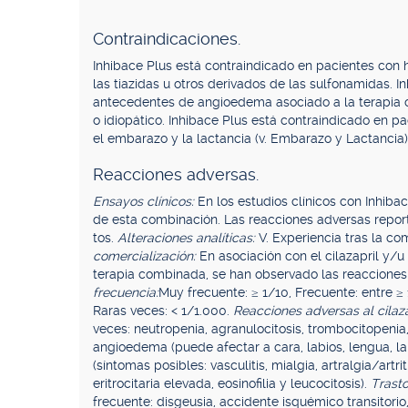
Contraindicaciones.
Inhibace Plus está contraindicado en pacientes con hi
las tiazidas u otros derivados de las sulfonamidas. 
antecedentes de angioedema asociado a la terapia 
o idiopático. Inhibace Plus está contraindicado en p
el embarazo y la lactancia (v. Embarazo y Lactancia)
Reacciones adversas.
Ensayos clínicos:
En los estudios clínicos con Inhib
de esta combinación. Las reacciones adversas report
tos.
Alteraciones analíticas:
V. Experiencia tras la c
comercialización:
En asociación con el cilazapril y/u 
terapia combinada, se han observado las reacciones
frecuencia:
Muy frecuente: ≥ 1/10, Frecuente: entre ≥ 
Raras veces: < 1/1.000.
Reacciones adversas al cilaza
veces: neutropenia, agranulocitosis, trombocitopeni
angioedema (puede afectar a cara, labios, lengua, lar
(síntomas posibles: vasculitis, mialgia, artralgia/art
eritrocitaria elevada, eosinofilia y leucocitosis).
Trasto
frecuente: disgeusia, accidente isquémico transitorio