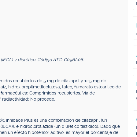
a (IECA) y diurético. Código ATC: C09BA08.
primidos recubiertos de 5 mg de cilazapril y 12.5 mg de
íz, hidroxipropilmetilcelulosa, talco, fumarato estearílico de
ma farmacéutica: Comprimidos recubiertos. Vía de
/ radiactividad: No procede.
ón:
Inhibace Plus es una combinación de cilazapril (un
IECA)), e hidroclorotiazida (un diurético tiazídico). Dado que
ienen un efecto hipotensor aditivo, es mayor el porcentaje de