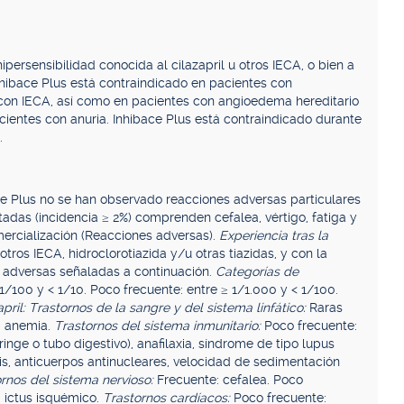
persensibilidad conocida al cilazapril u otros IECA, o bien a
Inhibace Plus está contraindicado en pacientes con
con IECA, así como en pacientes con angioedema hereditario
acientes con anuria. Inhibace Plus está contraindicado durante
.
ace Plus no se han observado reacciones adversas particulares
adas (incidencia ≥ 2%) comprenden cefalea, vértigo, fatiga y
omercialización (Reacciones adversas).
Experiencia tras la
otros IECA, hidroclorotiazida y/u otras tiazidas, y con la
 adversas señaladas a continuación.
Categorías de
1/100 y < 1/10. Poco frecuente: entre ≥ 1/1.000 y < 1/100.
pril: Trastornos de la sangre y del sistema linfático:
Raras
a, anemia.
Trastornos del sistema inmunitario:
Poco frecuente:
inge o tubo digestivo), anafilaxia, síndrome de tipo lupus
ritis, anticuerpos antinucleares, velocidad de sedimentación
rnos del sistema nervioso:
Frecuente: cefalea. Poco
, ictus isquémico.
Trastornos cardíacos:
Poco frecuente: