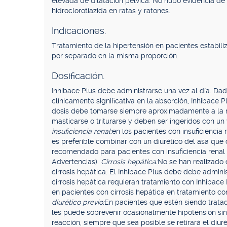
elevada de dilatación pélvica. No hubo evidencia de 
hidroclorotiazida en ratas y ratones.
Indicaciones.
Tratamiento de la hipertensión en pacientes estabi
por separado en la misma proporción.
Dosificación.
Inhibace Plus debe administrarse una vez al día. Da
clínicamente significativa en la absorción, Inhibace
dosis debe tomarse siempre aproximadamente a la m
masticarse o triturarse y deben ser ingeridos con u
insuficiencia renal:
en los pacientes con insuficiencia
es preferible combinar con un diurético del asa que c
recomendado para pacientes con insuficiencia renal s
Advertencias).
Cirrosis hepática:
No se han realizado 
cirrosis hepática. El Inhibace Plus debe debe admin
cirrosis hepática requieran tratamiento con Inhibace 
en pacientes con cirrosis hepática en tratamiento co
diurético previo:
En pacientes que estén siendo tratado
les puede sobrevenir ocasionalmente hipotensión sinto
reacción, siempre que sea posible se retirará el diuré