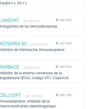
Equipo x 1. Kit x 1.
LANEXAT
Leer más
987 lecturas
Antagonista de las benzodiacepinas
ACTEMRA SC
Leer más
916 lecturas
Inhibidor de interleucina, Inmunosupresor
INHIBACE
Leer más
783 lecturas
Inhibidor de la enzima conversora de la
angiotensina (IECA), Código ATC: C09AA08
CELLCEPT
Leer más
987 lecturas
Inmunodepresor, inhibidor de la
inosinmonofosfato-deshidrogenasa