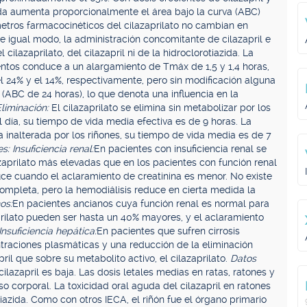
da aumenta proporcionalmente el área bajo la curva (ABC)
ámetros farmacocinéticos del cilazaprilato no cambian en
De igual modo, la administración concomitante de cilazapril e
 cilazaprilato, del cilazapril ni de la hidroclorotiazida. La
mentos conduce a un alargamiento de Tmáx de 1,5 y 1,4 horas,
24% y el 14%, respectivamente, pero sin modificación alguna
 (ABC de 24 horas), lo que denota una influencia en la
liminación:
El cilazaprilato se elimina sin metabolizar por los
l día, su tiempo de vida media efectiva es de 9 horas. La
 inalterada por los riñones, su tiempo de vida media es de 7
 Insuficiencia renal:
En pacientes con insuficiencia renal se
aprilato más elevadas que en los pacientes con función renal
ce cuando el aclaramiento de creatinina es menor. No existe
 completa, pero la hemodiálisis reduce en cierta medida la
os:
En pacientes ancianos cuya función renal es normal para
rilato pueden ser hasta un 40% mayores, y el aclaramiento
Insuficiencia hepática:
En pacientes que sufren cirrosis
raciones plasmáticas y una reducción de la eliminación
ril que sobre su metabolito activo, el cilazaprilato.
Datos
ilazapril es baja. Las dosis letales medias en ratas, ratones y
corporal. La toxicidad oral aguda del cilazapril en ratones
azida. Como con otros IECA, el riñón fue el órgano primario