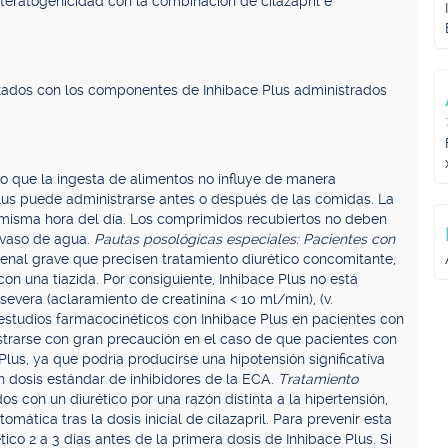
teratogenicidad con la combinación de cilazapril e
lizados con los componentes de Inhibace Plus administrados
do que la ingesta de alimentos no influye de manera
 Plus puede administrarse antes o después de las comidas. La
isma hora del día. Los comprimidos recubiertos no deben
n vaso de agua.
Pautas posológicas especiales: Pacientes con
 renal grave que precisen tratamiento diurético concomitante,
on una tiazida. Por consiguiente, Inhibace Plus no está
evera (aclaramiento de creatinina < 10 ml/min), (v.
estudios farmacocinéticos con Inhibace Plus en pacientes con
istrarse con gran precaución en el caso de que pacientes con
Plus, ya que podría producirse una hipotensión significativa
n dosis estándar de inhibidores de la ECA.
Tratamiento
s con un diurético por una razón distinta a la hipertensión,
mática tras la dosis inicial de cilazapril. Para prevenir esta
tico 2 a 3 días antes de la primera dosis de Inhibace Plus. Si