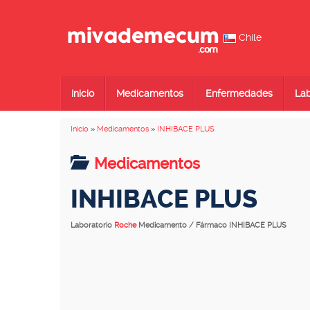
Chile
Inicio
Medicamentos
Enfermedades
Lab
Inicio
»
Medicamentos
»
INHIBACE PLUS
Medicamentos
INHIBACE PLUS
Laboratorio
Roche
Medicamento / Fármaco INHIBACE PLUS