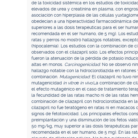
de la toxicidad sistémica en los estudios de toxicida
elevados de urea y creatinina en plasma, con engros
asociación con hiperplasia de las células yuxtaglom
obedecían a una hiperactividad farmacodinámica del
superiores a las dosis terapéuticas para el ser hum
recomendada en el ser humano, de 5 mg). Los estudio
ratas y perros no mostró hallazgos notables, excepto 
(hipocalemia). Los estudios con la combinación de cil
observados con el cilazapril solo. Los efectos princi
fueron la atenuación de la pérdida de potasio induci
altas en monos.
Carcinogenicidad:
No se observó nin
hallazgo notable con la hidroclorotiazida en ratones
combinación.
Mutagenicidad:
El cilazapril no tuvo 
mutagenicidad
in vitro
e
in vivo.
La combinación de cil
el efecto mutagénico en el caso de tratamiento tera
la fecundidad de las ratas macho ni de las ratas hem
combinación de cilazapril con hidroclorotiazida en la
cilazapril no fue teratógeno en ratas ni en macacos 
signos de fetotoxicidad. Los principales efectos con
preimplantación y una disminución de los fetos viab
50 mg/kg, muy superior a las dosis terapéuticas pa
recomendada en el ser humano, de 5 mg). En las rat