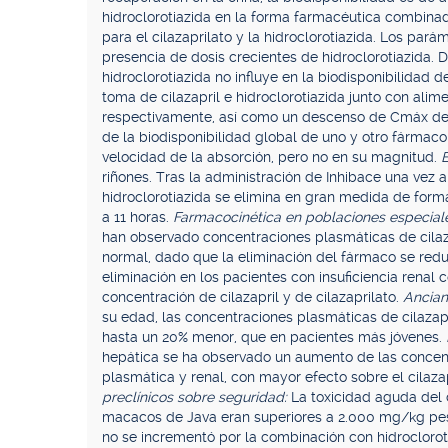
hidroclorotiazida en la forma farmacéutica combina
para el cilazaprilato y la hidroclorotiazida. Los par
presencia de dosis crecientes de hidroclorotiazida. 
hidroclorotiazida no influye en la biodisponibilidad del
toma de cilazapril e hidroclorotiazida junto con ali
respectivamente, así como un descenso de Cmáx del 
de la biodisponibilidad global de uno y otro fármaco
velocidad de la absorción, pero no en su magnitud.
E
riñones. Tras la administración de Inhibace una vez a
hidroclorotiazida se elimina en gran medida de forma
a 11 horas.
Farmacocinética en poblaciones especiales:
han observado concentraciones plasmáticas de cilaz
normal, dado que la eliminación del fármaco se redu
eliminación en los pacientes con insuficiencia renal
concentración de cilazapril y de cilazaprilato.
Ancian
su edad, las concentraciones plasmáticas de cilazap
hasta un 20% menor, que en pacientes más jóvenes.
hepática se ha observado un aumento de las concent
plasmática y renal, con mayor efecto sobre el cilazap
preclínicos sobre seguridad:
La toxicidad aguda del c
macacos de Java eran superiores a 2.000 mg/kg peso 
no se incrementó por la combinación con hidrocloroti