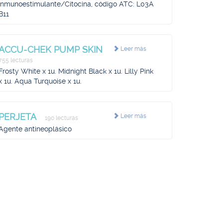
Inmunoestimulante/Citocina, código ATC: L03A
B11
ACCU-CHEK PUMP SKIN
Leer más
755 lecturas
Frosty White x 1u. Midnight Black x 1u. Lilly Pink
x 1u. Aqua Turquoise x 1u.
PERJETA
Leer más
190 lecturas
Agente antineoplásico