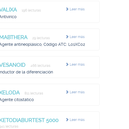
VALIXA
Leer más
196 lecturas
Antivírico
MABTHERA
Leer más
29 lecturas
Agente antineoplásico, Código ATC: L01XC02
VESANOID
Leer más
466 lecturas
Inductor de la diferenciación
XELODA
Leer más
811 lecturas
Agente citostático
KETODIABURTEST 5000
Leer más
941 lecturas