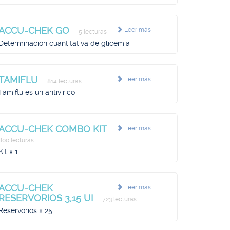
ACCU-CHEK GO
Leer más
5 lecturas
Determinación cuantitativa de glicemia
TAMIFLU
Leer más
814 lecturas
Tamiflu es un antivírico
ACCU-CHEK COMBO KIT
Leer más
800 lecturas
Kit x 1.
ACCU-CHEK
Leer más
RESERVORIOS 3,15 UI
723 lecturas
Reservorios x 25.