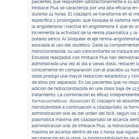
pacientes que responden satisfactoriamente a su adm
Inhibace Plus se caracteriza por una alta eficacia en
durante 24 horas. El cilazapril se transforma en el me
específica y prolongado, que bloquea el sistema ren
la angiotensina I inactiva en angiotensina II, que es u
Incrementa la actividad de la renina plasmática y la
potasio sérico. Al bloquear el eje renina-angiotensin
asociada al uso del diurético. Dada la complementar
hidroclorotiazida, su uso concomitante se traduce e
Estudios realizados con Inhibace Plus han demostrado
administrada una vez al día a varias dosis, reducen la 
clínicamente en comparación con el placebo 24 hora
dosis produjo una mayor reducción estadística y clín
de ellos por separado. En los pacientes que no resp
adición de hidroclorotiazida en una dosis baja de 12
tratamiento. La combinación es eficaz independiente
farmacocinéticas: Absorción:
El cilazapril se absorb
hidrolizándose a continuación a cilazaprilato, la forma
administración oral es del orden del 60%, según los 
plasmática máxima del cilazaprilato se alcanza dentr
administración oral de Inhibace Plus, la hidroclorot
máxima se alcanza dentro de las 2 horas que siguen 
recuperación en la orina, la biodisponibilidad es de