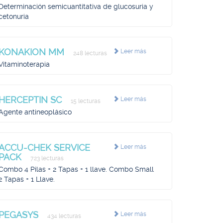
Determinación semicuantitativa de glucosuria y
cetonuria
KONAKION MM
Leer más
248 lecturas
Vitaminoterapia
HERCEPTIN SC
Leer más
15 lecturas
Agente antineoplásico
ACCU-CHEK SERVICE
Leer más
PACK
723 lecturas
Combo 4 Pilas + 2 Tapas + 1 llave. Combo Small
2 Tapas + 1 Llave.
PEGASYS
Leer más
434 lecturas