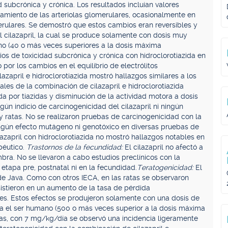
d subcrónica y crónica. Los resultados incluían valores
amiento de las arteriolas glomerulares, ocasionalmente en
erulares. Se demostró que estos cambios eran reversibles y
 cilazapril, la cual se produce solamente con dosis muy
ano (40 o más veces superiores a la dosis máxima
s de toxicidad subcrónica y crónica con hidroclorotiazida en
por los cambios en el equilibrio de electrólitos
azapril e hidroclorotiazida mostró hallazgos similares a los
pales de la combinación de cilazapril e hidroclorotiazida
da por tiazidas y disminución de la actividad motora a dosis
gún indicio de carcinogenicidad del cilazapril ni ningún
 y ratas. No se realizaron pruebas de carcinogenicidad con la
ningún efecto mutágeno ni genotóxico en diversas pruebas de
azapril con hidroclorotiazida no mostró hallazgos notables en
péutico.
Trastornos de la fecundidad:
El cilazapril no afectó a
bra. No se llevaron a cabo estudios preclínicos con la
 etapa pre, postnatal ni en la fecundidad.
Teratogenicidad:
El
de Java. Como con otros IECA, en las ratas se observaron
sistieron en un aumento de la tasa de pérdida
les. Estos efectos se produjeron solamente con una dosis de
ra el ser humano (500 o más veces superior a la dosis máxima
as, con 7 mg/kg/día se observó una incidencia ligeramente