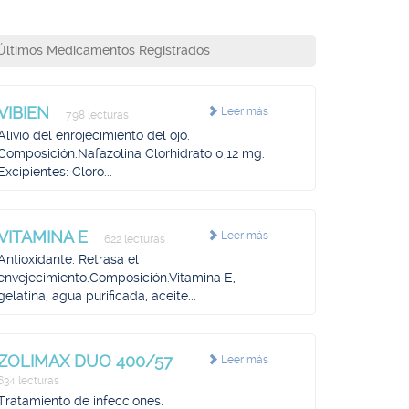
Últimos Medicamentos Registrados
VIBIEN
Leer más
798 lecturas
Alivio del enrojecimiento del ojo.
Composición.Nafazolina Clorhidrato 0,12 mg.
Excipientes: Cloro...
VITAMINA E
Leer más
622 lecturas
Antioxidante. Retrasa el
envejecimiento.Composición.Vitamina E,
gelatina, agua purificada, aceite...
ZOLIMAX DUO 400/57
Leer más
634 lecturas
Tratamiento de infecciones.