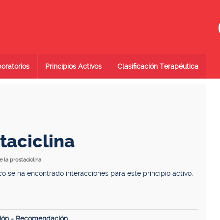
oratorios
Principios Activos
Clasificación Terapéutica
taciclina
e la prostaciclina
se ha encontrado interacciones para este principio activo.
ión - Recomendación