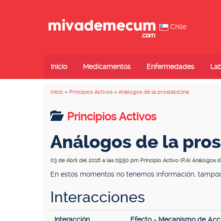
Chile
Inicio
Medicamentos
Enfermedades
Lab
Inicio
»
Principios Activos
»
Análogos de la prostaciclina
Principios Activos
Análogos de la pros
03 de Abril del 2016 a las 09:50 pm
Principio Activo (P.A) Análogos d
En estos momentos no tenemos información, tampoco 
Interacciones
Interacción
Efecto - Mecanismo de Acc