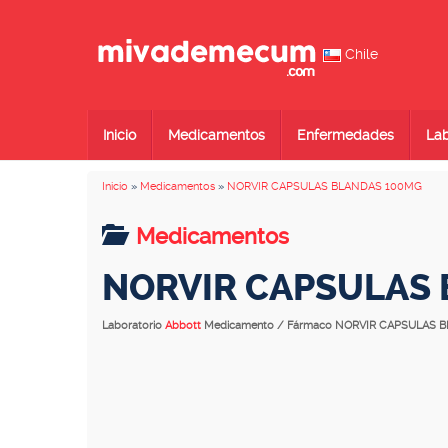
Chile
Inicio
Medicamentos
Enfermedades
Lab
Inicio
»
Medicamentos
»
NORVIR CAPSULAS BLANDAS 100MG
Medicamentos
NORVIR CAPSULAS
Laboratorio
Abbott
Medicamento / Fármaco NORVIR CAPSULAS 