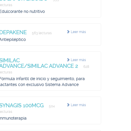
lecturas
Edulcorante no nutritivo
DEPAKENE
Leer más
563 lecturas
Antiepiléptico
SIMILAC
Leer más
ADVANCE/SIMILAC ADVANCE 2
628
lecturas
Fórmula infantil de inicio y seguimiento, para
lactantes con exclusivo Sistema Advance
SYNAGIS 100MCG
Leer más
504
lecturas
Inmunoterapia