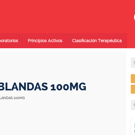
oratorios
Principios Activos
Clasificación Terapéutica
 BLANDAS 100MG
BLANDAS 100MG