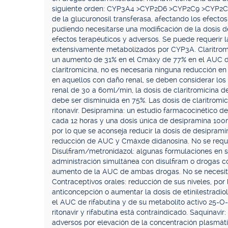
siguiente orden: CYP3A4 >CYP2D6 >CYP2C9 >CYP2C19
de la glucuronosil transferasa, afectando los efect
pudiendo necesitarse una modificación de la dosis d
efectos terapéuticos y adversos. Se puede requerir 
extensivamente metabolizados por CYP3A. Claritromi
un aumento de 31% en el Cmáxy de 77% en el AUC de 
claritromicina, no es necesaria ninguna reducción en
en aquellos con daño renal, se deben considerar los 
renal de 30 a 60ml/min, la dosis de claritromicina
debe ser disminuida en 75%. Las dosis de claritrom
ritonavir. Desipramina: un estudio farmacocinético 
cada 12 horas y una dosis única de desipramina 10
por lo que se aconseja reducir la dosis de desipram
reducción de AUC y Cmáxde didanosina. No se requie
Disulfiram/metronidazol: algunas formulaciones en sol
administración simultánea con disulfiram o drogas c
aumento de la AUC de ambas drogas. No se necesita 
Contraceptivos orales: reducción de sus niveles, por 
anticoncepción o aumentar la dosis de etinilestradi
el AUC de rifabutina y de su metabolito activo 25-O-
ritonavir y rifabutina está contraindicado. Saquinavi
adversos por elevación de la concentración plasmát