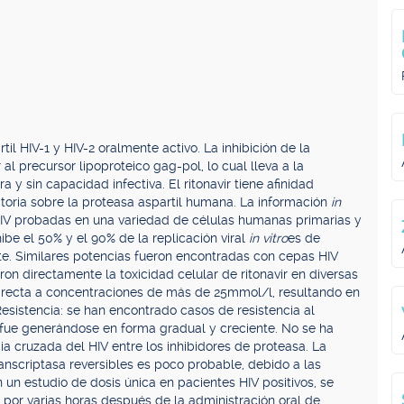
il HIV-1 y HIV-2 oralmente activo. La inhibición de la
l precursor lipoproteico gag-pol, lo cual lleva a la
y sin capacidad infectiva. El ritonavir tiene afinidad
bitoria sobre la proteasa aspartil humana. La información
in
 HIV probadas en una variedad de células humanas primarias y
be el 50% y el 90% de la replicación viral
in vitro
es de
. Similares potencias fueron encontradas con cepas HIV
on directamente la toxicidad celular de ritonavir en diversas
directa a concentraciones de más de 25mmol/l, resultando en
esistencia: se han encontrado casos de resistencia al
 fue generándose en forma gradual y creciente. No se ha
a cruzada del HIV entre los inhibidores de proteasa. La
transcriptasa reversibles es poco probable, debido a las
 un estudio de dosis única en pacientes HIV positivos, se
 por varias horas después de la administración oral de