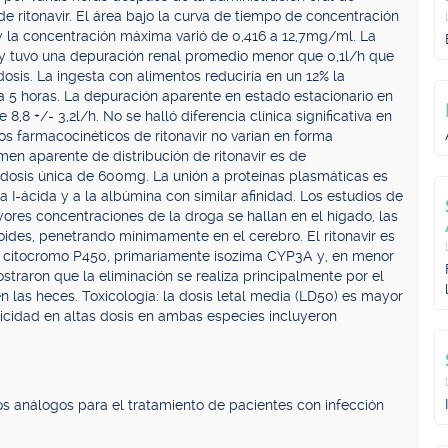
tonavir. El área bajo la curva de tiempo de concentración
y la concentración máxima varió de 0,416 a 12,7mg/ml. La
, y tuvo una depuración renal promedio menor que 0,1l/h que
sis. La ingesta con alimentos reduciría en un 12% la
 5 horas. La depuración aparente en estado estacionario en
,8 +/- 3,2l/h. No se halló diferencia clínica significativa en
 farmacocinéticos de ritonavir no varían en forma
umen aparente de distribución de ritonavir es de
dosis única de 600mg. La unión a proteínas plasmáticas es
a I-ácida y a la albúmina con similar afinidad. Los estudios de
yores concentraciones de la droga se hallan en el hígado, las
iroides, penetrando mínimamente en el cerebro. El ritonavir es
 citocromo P450, primariamente isozima CYP3A y, en menor
raron que la eliminación se realiza principalmente por el
en las heces. Toxicología: la dosis letal media (LD50) es mayor
icidad en altas dosis en ambas especies incluyeron
 análogos para el tratamiento de pacientes con infección