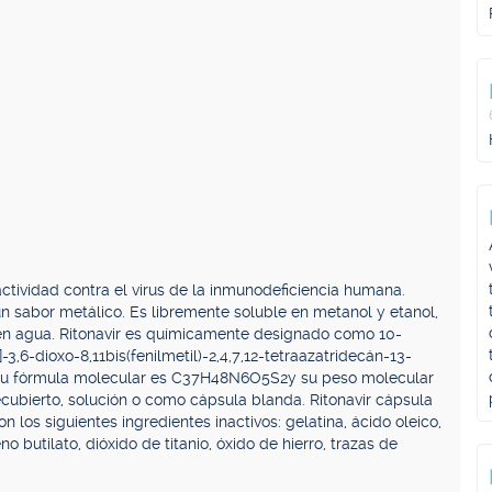
 actividad contra el virus de la inmunodeficiencia humana.
 un sabor metálico. Es libremente soluble en metanol y etanol,
 en agua. Ritonavir es químicamente designado como 10-
il]-3,6-dioxo-8,11bis(fenilmetil)-2,4,7,12-tetraazatridecán-13-
R*)]. Su fórmula molecular es C37H48N6O5S2y su peso molecular
cubierto, solución o como cápsula blanda. Ritonavir cápsula
 los siguientes ingredientes inactivos: gelatina, ácido oleico,
no butilato, dióxido de titanio, óxido de hierro, trazas de