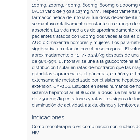
100mg, 200mg, 400mg, 600mg, 800mg o 1.000mg de ri
(AUC) varió de 3,92 a 123mg.h/ml, respectivamente 
farmacocinética del ritonavir fue dosis dependiente
se mantuvo relativamente constante en el rango de do
absorción. La vida media es de aproximadamente 3 a
pacientes tratados con 600mg dos veces al día es de 8
AUC o Cmáxentre hombres y mujeres. Los parámetros
significativa en relación con el peso corporal. El vol
aproximadamente 0,41 +/- 0,25l/kg después de una 
de 98%-99%. El ritonavir se une a la glucoproteína alf
distribución tisular en ratas demostraron que las ma
glándulas suprarrenales, el páncreas, el riñón y el t
extensamente metabolizado por el sistema hepático
extensión, CYP2D6. Estudios en seres humanos demost
sistema hepatobiliar: el 86% de la dosis fue hallada 
de 2.500mg/kg en ratones y ratas. Los signos de tox
disminución de actividad, ataxia, disnea y temblores.
Indicaciones.
Como monoterapia o en combinación con nucleósidos
HIV.