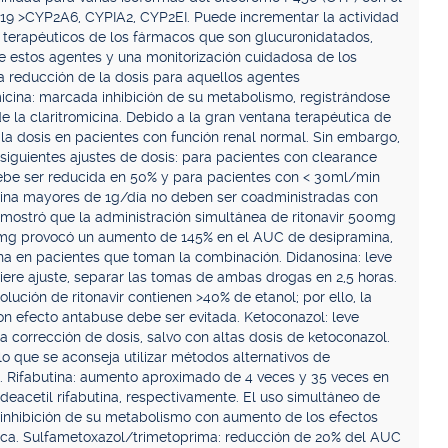
 >CYP2A6, CYPIA2, CYP2EI. Puede incrementar la actividad
os terapéuticos de los fármacos que son glucuronidatados,
e estos agentes y una monitorización cuidadosa de los
la reducción de la dosis para aquellos agentes
cina: marcada inhibición de su metabolismo, registrándose
la claritromicina. Debido a la gran ventana terapéutica de
 la dosis en pacientes con función renal normal. Sin embargo,
siguientes ajustes de dosis: para pacientes con clearance
 debe ser reducida en 50% y para pacientes con < 30ml/min
icina mayores de 1g/día no deben ser coadministradas con
demostró que la administración simultánea de ritonavir 500mg
0mg provocó un aumento de 145% en el AUC de desipramina,
ina en pacientes que toman la combinación. Didanosina: leve
re ajuste, separar las tomas de ambas drogas en 2,5 horas.
ución de ritonavir contienen >40% de etanol; por ello, la
on efecto antabuse debe ser evitada. Ketoconazol: leve
corrección de dosis, salvo con altas dosis de ketoconazol.
lo que se aconseja utilizar métodos alternativos de
ol. Rifabutina: aumento aproximado de 4 veces y 35 veces en
deacetil rifabutina, respectivamente. El uso simultáneo de
r: inhibición de su metabolismo con aumento de los efectos
ica. Sulfametoxazol/trimetoprima: reducción de 20% del AUC