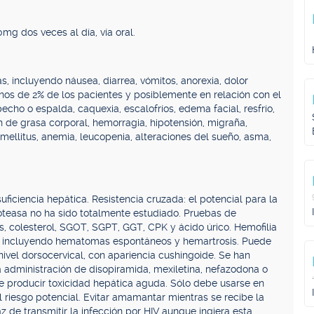
0mg dos veces al día, vía oral.
as, incluyendo náusea, diarrea, vómitos, anorexia, dolor
nos de 2% de los pacientes y posiblemente en relación con el
pecho o espalda, caquexia, escalofríos, edema facial, resfrío,
ión de grasa corporal, hemorragia, hipotensión, migraña,
es mellitus, anemia, leucopenia, alteraciones del sueño, asma,
ficiencia hepática. Resistencia cruzada: el potencial para la
roteasa no ha sido totalmente estudiado. Pruebas de
os, colesterol, SGOT, SGPT, GGT, CPK y ácido úrico. Hemofilia
s, incluyendo hematomas espontáneos y hemartrosis. Puede
ivel dorsocervical, con apariencia cushingoide. Se han
 administración de disopiramida, mexiletina, nefazodona o
 de producir toxicidad hepática aguda. Sólo debe usarse en
 riesgo potencial. Evitar amamantar mientras se recibe la
z de transmitir la infección por HIV aunque ingiera esta