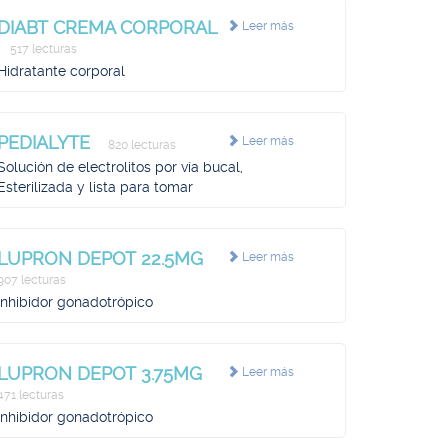
DIABT CREMA CORPORAL
Leer más
517 lecturas
Hidratante corporal
PEDIALYTE
Leer más
820 lecturas
Solución de electrolitos por vía bucal,
Esterilizada y lista para tomar
LUPRON DEPOT 22.5MG
Leer más
907 lecturas
Inhibidor gonadotrópico
LUPRON DEPOT 3.75MG
Leer más
471 lecturas
Inhibidor gonadotrópico