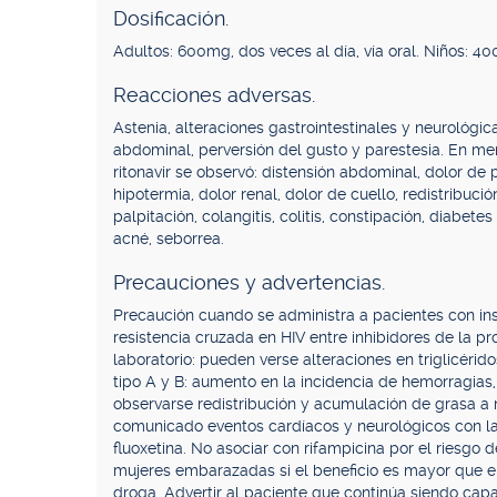
Dosificación.
Adultos: 600mg, dos veces al día, vía oral. Niños: 40
Reacciones adversas.
Astenia, alteraciones gastrointestinales y neurológic
abdominal, perversión del gusto y parestesia. En me
ritonavir se observó: distensión abdominal, dolor de 
hipotermia, dolor renal, dolor de cuello, redistribuc
palpitación, colangitis, colitis, constipación, diabet
acné, seborrea.
Precauciones y advertencias.
Precaución cuando se administra a pacientes con insu
resistencia cruzada en HIV entre inhibidores de la p
laboratorio: pueden verse alteraciones en triglicérid
tipo A y B: aumento en la incidencia de hemorragia
observarse redistribución y acumulación de grasa a n
comunicado eventos cardíacos y neurológicos con la
fluoxetina. No asociar con rifampicina por el riesgo
mujeres embarazadas si el beneficio es mayor que el
droga. Advertir al paciente que continúa siendo capa