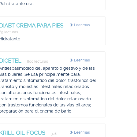
Rehidratante oral
DIABT CREMA PARA PIES
Leer más
69 lecturas
Hidratante
DICETEL
Leer más
800 lecturas
Antiespasmódico del aparato digestivo y de las
vías biliares, Se usa principalmente para:
tratamiento sintomático del dolor, trastornos del
tránsito y molestias intestinales relacionados
con alteraciones funcionales intestinales;
tratamiento sintomático del dolor relacionado
con trastornos funcionales de las vías biliares;
preparación para el enema de bario
KRILL OIL FOCUS
Leer más
328