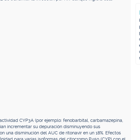
a actividad CYP3A (por ejemplo: fenobarbital, carbamazepina,
drían incrementar su depuración disminuyendo sus
on una disminución del AUC de ritonavir en un 18%. Efectos
afinidad para varias isoformas del citocromo P450 (CYP) con el