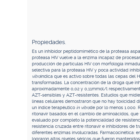
Propiedades.
Es un inhibidor peptidomimético de la proteasa aspart
proteasa HIV vuelve a la enzima incapaz de procesar a
producción de partículas HIV con morfología inmadura 
selectiva para la proteasa HIV y poca actividad inhi
vitro
indica que es activo sobre todas las cepas del
transformadas. La concentración de la droga que inhi
aproximadamente 0,02 y 0,11mmol/l respectivamente
AZT-sensibles y AZT-resistentes. Estudios que midier
líneas celulares demostraron que no hay toxicidad 
un índice terapéutico
in vitro
de por lo menos 1.000. R
ritonavir basados en el cambio de aminoácidos, que
evaluado por completo la potencialidad de resistenci
resistencia cruzada entre ritonavir e inhibidores de 
diferentes enzimas involucradas. Farmacocinética: en
lograron altos niveles séricos que fueron mantenidos