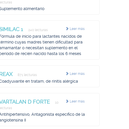
lecturas
Suplemento alimentario
SIMILAC 1
Leer más
240 lecturas
Fórmula de inicio para lactantes nacidos de
término cuyas madres tienen dificultad para
amamantar o necesitan suplemento en el
período de recién nacido hasta los 6 meses
REAX
Leer más
871 lecturas
Coadyuvante en tratam, de rinitis alérgica
VARTALAN D FORTE
Leer más
10
lecturas
Antihipertensivo, Antagonista específico de la
angiotensina II