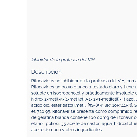
Inhibidor de la proteasa del VIH.
Descripción.
Ritonavir es un inhibidor de la proteasa del VIH, con
Ritonavir es un polvo blanco a tostado claro y tiene
soluble en isopropanolol y prácticamente insoluble
hidroxi2-metil-5-(1-metiletil)-1-[2-(1-metiletil)-4tiazol
ácido oic, éster tiazolilmetil, [5S-(5R*,8R*,10R*,11
es 720,95. Ritonavir se presenta como comprimido re
de gelatina blanda contiene 100,00mg de ritonavir con
etanol, polioxil 35 aceite de castor, agua, hidroxitolue
aceite de coco y otros ingredientes.