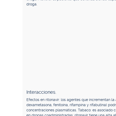
droga.
Interacciones.
Efectos en ritonavir: los agentes que incrementan l
dexametasona, fenitoína, rifampina y rifabutina) po
concentraciones plasmáticas. Tabaco: es asociado c
en drogas coadministradas: ritonavir tiene una alta 