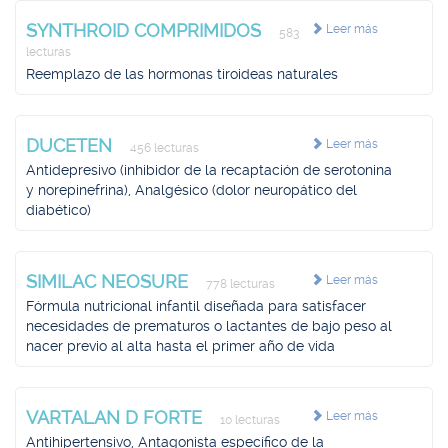
SYNTHROID COMPRIMIDOS
Leer más
583
lecturas
Reemplazo de las hormonas tiroideas naturales
DUCETEN
Leer más
456 lecturas
Antidepresivo (inhibidor de la recaptación de serotonina
y norepinefrina), Analgésico (dolor neuropático del
diabético)
SIMILAC NEOSURE
Leer más
778 lecturas
Fórmula nutricional infantil diseñada para satisfacer
necesidades de prematuros o lactantes de bajo peso al
nacer previo al alta hasta el primer año de vida
VARTALAN D FORTE
Leer más
10 lecturas
Antihipertensivo, Antagonista específico de la