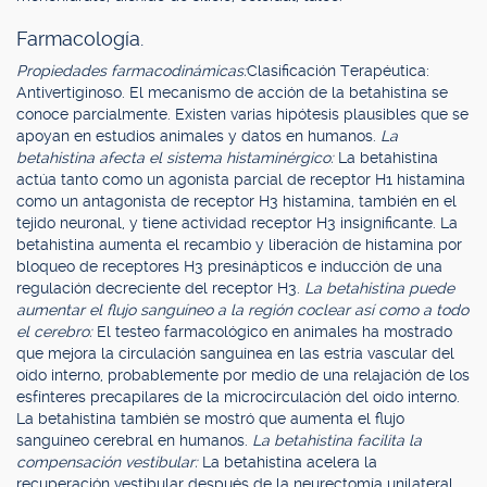
Farmacología.
Propiedades farmacodinámicas:
Clasificación Terapéutica:
Antivertiginoso. El mecanismo de acción de la betahistina se
conoce parcialmente. Existen varias hipótesis plausibles que se
apoyan en estudios animales y datos en humanos.
La
betahistina afecta el sistema histaminérgico:
La betahistina
actúa tanto como un agonista parcial de receptor H1 histamina
como un antagonista de receptor H3 histamina, también en el
tejido neuronal, y tiene actividad receptor H3 insignificante. La
betahistina aumenta el recambio y liberación de histamina por
bloqueo de receptores H3 presinápticos e inducción de una
regulación decreciente del receptor H3.
La betahistina puede
aumentar el flujo sanguíneo a la región coclear así como a todo
el cerebro:
El testeo farmacológico en animales ha mostrado
que mejora la circulación sanguínea en las estría vascular del
oído interno, probablemente por medio de una relajación de los
esfínteres precapilares de la microcirculación del oído interno.
La betahistina también se mostró que aumenta el flujo
sanguíneo cerebral en humanos.
La betahistina facilita la
compensación vestibular:
La betahistina acelera la
recuperación vestibular después de la neurectomía unilateral