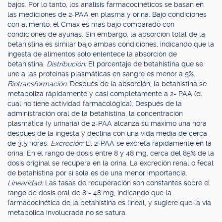
bajos. Por lo tanto, los análisis farmacocinéticos se basan en
las mediciones de 2-PAA en plasma y orina. Bajo condiciones
con alimento, el Cmax es más bajo comparado con
condiciones de ayunas. Sin embargo, la absorción total de la
betahistina es similar bajo ambas condiciones, indicando que la
ingesta de alimentos solo enlentece la absorción de
betahistina.
Distribución:
El porcentaje de betahistina que se
une a las proteínas plasmáticas en sangre es menor a 5%.
Biotransformación:
Después de la absorción, la betahistina se
metaboliza rápidamente y casi completamente a 2- PAA (el
cual no tiene actividad farmacológica). Después de la
administración oral de la betahistina, la concentración
plasmática (y urinaria) de 2-PAA alcanza su máximo una hora
después de la ingesta y declina con una vida media de cerca
de 3.5 horas.
Excreción:
El 2-PAA se excreta rápidamente en la
orina. En el rango de dosis entre 8 y 48 mg, cerca del 85% de la
dosis original se recupera en la orina. La excreción renal o fecal
de betahistina por sí sola es de una menor importancia.
Linearidad:
Las tasas de recuperación son constantes sobre el
rango de dosis oral de 8 - 48 mg, indicando que la
farmacocinética de la betahistina es lineal, y sugiere que la vía
metabólica involucrada no se satura.