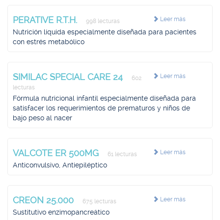
PERATIVE R.T.H.
Leer más
998 lecturas
Nutrición líquida especialmente diseñada para pacientes
con estrés metabólico
SIMILAC SPECIAL CARE 24
Leer más
602
lecturas
Fórmula nutricional infantil especialmente diseñada para
satisfacer los requerimientos de prematuros y niños de
bajo peso al nacer
VALCOTE ER 500MG
Leer más
61 lecturas
Anticonvulsivo, Antiepiléptico
CREON 25.000
Leer más
675 lecturas
Sustitutivo enzimopancreático