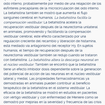
oído interno, probablemente por medio de una relajación de los
esfínteres precapilares de la microcirculación del oído interno.
La betahistina también se mostró que aumenta el flujo
sanguíneo cerebral en humanos.
La betahistina facilita la
compensación vestibular:
La betahistina acelera la
recuperación vestibular después de la neurectomía unilateral
en animales, promoviendo y facilitando la compensación
vestibular cerebral; este efecto caracterizado por una
regulación creciente del recambio y liberación de histamina,
está mediado vía antagonismo del receptor H3. En sujetos
humanos, el tiempo de recuperación después de la
neurectomía vestibular también se redujo cuando se trataron
con betahistina.
La betahistina altera la descarga neuronal en
el núcleo vestibular:
También se encontró que la betahistina
tiene un efecto inhibidor dosis dependiente sobre la generación
del potencial de acción de las neuronas en el núcleo vestibular
lateral y medial. Las propiedades farmacodinámicas ya
demostradas en animales pueden contribuir al beneficio
terapéutico de la betahistina en el sistema vestibular. La
eficacia de la betahistina se mostró en estudios en pacientes
con vértigo vestibular y con enfermedad de Meniere como se
demostró por mejorías en la severidad y frecuencia de las crisis