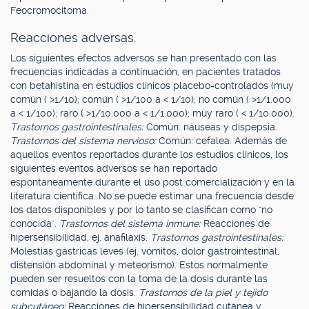
Feocromocitoma.
Reacciones adversas.
Los siguientes efectos adversos se han presentado con las
frecuencias indicadas a continuación, en pacientes tratados
con betahistina en estudios clínicos placebo-controlados (muy
común ( >1/10); común ( >1/100 a < 1/10); no común ( >1/1.000
a < 1/100); raro ( >1/10.000 a < 1/1.000); muy raro ( < 1/10.000).
Trastornos gastrointestinales:
Común: náuseas y dispepsia.
Trastornos del sistema nervioso:
Común: cefalea. Además de
aquellos eventos reportados durante los estudios clínicos, los
siguientes eventos adversos se han reportado
espontáneamente durante el uso post comercialización y en la
literatura científica. No se puede estimar una frecuencia desde
los datos disponibles y por lo tanto se clasifican como "no
conocida".
Trastornos del sistema inmune:
Reacciones de
hipersensibilidad, ej. anafilaxis.
Trastornos gastrointestinales:
Molestias gástricas leves (ej. vómitos, dolor gastrointestinal,
distensión abdominal y meteorismo). Estos normalmente
pueden ser resueltos con la toma de la dosis durante las
comidas o bajando la dosis.
Trastornos de la piel y tejido
subcutáneo:
Reacciones de hipersensibilidad cutánea y