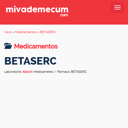
Togg
navig
Inicio
»
Medicamentos
»
BETASERC
Medicamentos
BETASERC
Laboratorio
Abbott
Medicamento / Fármaco BETASERC