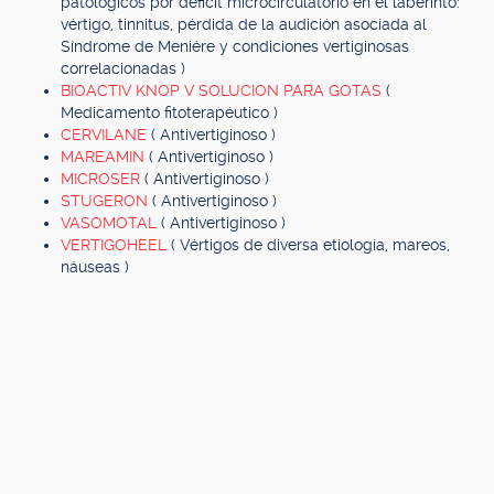
patológicos por déficit microcirculatorio en el laberinto:
vértigo, tinnitus, pérdida de la audición asociada al
Síndrome de Meniére y condiciones vertiginosas
correlacionadas )
BIOACTIV KNOP V SOLUCION PARA GOTAS
(
Medicamento fitoterapéutico )
CERVILANE
( Antivertiginoso )
MAREAMIN
( Antivertiginoso )
MICROSER
( Antivertiginoso )
STUGERON
( Antivertiginoso )
VASOMOTAL
( Antivertiginoso )
VERTIGOHEEL
( Vértigos de diversa etiología, mareos,
náuseas )