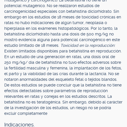
mutagénico y carcinogénico:
La betahistina no tiene un
potencial mutagénico. No se realizaron estudios de
carcinogenicidad especiales con betahistina diclorhidrato. Sin
embargo en los estudios de 18 meses de toxicidad crónicas en
ratas no hubo indicaciones de algún tumor, neoplasia o
hiperplasia en los exámenes histopatológicos. Por lo tanto, la
betahistina diclorhidrato hasta una dosis de 500 mg/kg no
mostró evidencia alguna para potencial carcinogénico en este
estudio limitado de 18 meses.
Toxicidad en la reproducción:
Existen limitados disponibles para betahistina en reproducción.
En un estudio de una generación en ratas, una dosis oral de
250 mg/kg/ día de betahistina no tuvo efectos adversos sobre
la fertilidad masculina y femenina, la implantación de los fetos,
el parto y la viabilidad de las crías durante la lactancia. No se
notaron anormalidades del esqueleto fetal o tejidos blandos.
De estos estudios se puede concluir que la betahistina no tiene
efectos detectables sobre parámetros de reproducción
relevantes en ratas y conejas en los estudios descritos. La
betahistina no es teratogénica. Sin embargo, debido al carácter
de la investigación de los estudios, un riesgo no se podría
excluir completamente
Indicaciones.