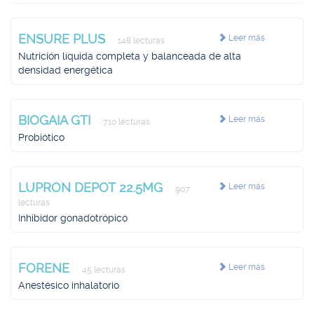
ENSURE PLUS
Leer más
148 lecturas
Nutrición líquida completa y balanceada de alta
densidad energética
BIOGAIA GTI
Leer más
710 lecturas
Probiótico
LUPRON DEPOT 22.5MG
Leer más
907
lecturas
Inhibidor gonadotrópico
FORENE
Leer más
45 lecturas
Anestésico inhalatorio