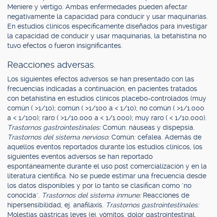
Meniere y vértigo. Ambas enfermedades pueden afectar
negativamente la capacidad para conducir y usar maquinarias.
En estudios clínicos específicamente diseñados para investigar
la capacidad de conducir y usar maquinarias, la betahistina no
tuvo efectos o fueron insignificantes.
Reacciones adversas.
Los siguientes efectos adversos se han presentado con las
frecuencias indicadas a continuación, en pacientes tratados
con betahistina en estudios clínicos placebo-controlados (muy
común ( >1/10); común ( >1/100 a < 1/10); no común ( >1/1.000
a < 1/100); raro ( >1/10.000 a < 1/1.000); muy raro ( < 1/10.000).
Trastornos gastrointestinales:
Común: náuseas y dispepsia.
Trastornos del sistema nervioso:
Común: cefalea. Además de
aquellos eventos reportados durante los estudios clínicos, los
siguientes eventos adversos se han reportado
espontáneamente durante el uso post comercialización y en la
literatura científica. No se puede estimar una frecuencia desde
los datos disponibles y por lo tanto se clasifican como "no
conocida".
Trastornos del sistema inmune:
Reacciones de
hipersensibilidad, ej. anafilaxis.
Trastornos gastrointestinales:
Molestias gástricas leves (ej. vómitos, dolor gastrointestinal,