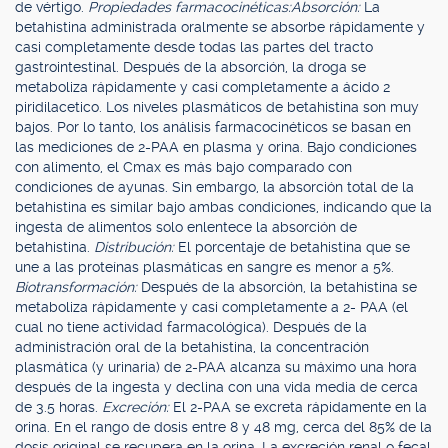
de vértigo.
Propiedades farmacocinéticas:
Absorción:
La
betahistina administrada oralmente se absorbe rápidamente y
casi completamente desde todas las partes del tracto
gastrointestinal. Después de la absorción, la droga se
metaboliza rápidamente y casi completamente a ácido 2
piridilacetico. Los niveles plasmáticos de betahistina son muy
bajos. Por lo tanto, los análisis farmacocinéticos se basan en
las mediciones de 2-PAA en plasma y orina. Bajo condiciones
con alimento, el Cmax es más bajo comparado con
condiciones de ayunas. Sin embargo, la absorción total de la
betahistina es similar bajo ambas condiciones, indicando que la
ingesta de alimentos solo enlentece la absorción de
betahistina.
Distribución:
El porcentaje de betahistina que se
une a las proteínas plasmáticas en sangre es menor a 5%.
Biotransformación:
Después de la absorción, la betahistina se
metaboliza rápidamente y casi completamente a 2- PAA (el
cual no tiene actividad farmacológica). Después de la
administración oral de la betahistina, la concentración
plasmática (y urinaria) de 2-PAA alcanza su máximo una hora
después de la ingesta y declina con una vida media de cerca
de 3.5 horas.
Excreción:
El 2-PAA se excreta rápidamente en la
orina. En el rango de dosis entre 8 y 48 mg, cerca del 85% de la
dosis original se recupera en la orina. La excreción renal o fecal