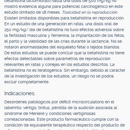
betahistina diclorhidrato hasta una dosis de 500 mg/kg no
mostró evidencia alguna para potencial carcinogénico en este
estudio limitado de 18 meses.
Toxicidad en la reproducción:
Existen limitados disponibles para betahistina en reproducción.
En un estudio de una generación en ratas, una dosis oral de
250 mg/kg/ día de betahistina no tuvo efectos adversos sobre
la fertilidad masculina y femenina, la implantación de los fetos,
el parto y la viabilidad de las crías durante la lactancia. No se
notaron anormalidades del esqueleto fetal o tejidos blandos.
De estos estudios se puede concluir que la betahistina no tiene
efectos detectables sobre parámetros de reproducción
relevantes en ratas y conejas en los estudios descritos. La
betahistina no es teratogénica. Sin embargo, debido al carácter
de la investigación de los estudios, un riesgo no se podría
excluir completamente.
Indicaciones.
Desórdenes patológicos por déficit microcirculatorio en el
laberinto; vértigo, tinitus, pérdida de la audición asociada al
síndrome de Meniere y condiciones vertiginosas
correlacionadas. Este producto farmacéutico cumple con la
condición de equivalente terapéutico respecto del producto de