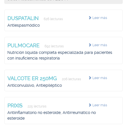
DUSPATALIN
Leer más
626 lecturas
Antiespasmódico
PULMOCARE
Leer más
692 lecturas
Nutrición líquida completa especializada para pacientes
con insuficiencia respiratoria
VALCOTE ER 250MG
Leer más
206 lecturas
Anticonvulsivo, Antiepiléptico
PRIXIS
Leer más
225 lecturas
Antiinflamatorio no esteroide, Antirreumático no
esteroide