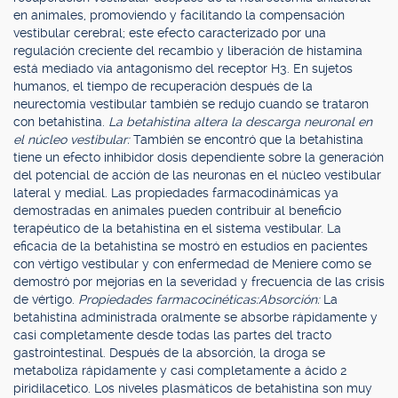
en animales, promoviendo y facilitando la compensación
vestibular cerebral; este efecto caracterizado por una
regulación creciente del recambio y liberación de histamina
está mediado vía antagonismo del receptor H3. En sujetos
humanos, el tiempo de recuperación después de la
neurectomía vestibular también se redujo cuando se trataron
con betahistina.
La betahistina altera la descarga neuronal en
el núcleo vestibular:
También se encontró que la betahistina
tiene un efecto inhibidor dosis dependiente sobre la generación
del potencial de acción de las neuronas en el núcleo vestibular
lateral y medial. Las propiedades farmacodinámicas ya
demostradas en animales pueden contribuir al beneficio
terapéutico de la betahistina en el sistema vestibular. La
eficacia de la betahistina se mostró en estudios en pacientes
con vértigo vestibular y con enfermedad de Meniere como se
demostró por mejorías en la severidad y frecuencia de las crisis
de vértigo.
Propiedades farmacocinéticas:
Absorción:
La
betahistina administrada oralmente se absorbe rápidamente y
casi completamente desde todas las partes del tracto
gastrointestinal. Después de la absorción, la droga se
metaboliza rápidamente y casi completamente a ácido 2
piridilacetico. Los niveles plasmáticos de betahistina son muy