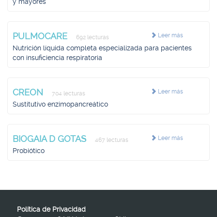
y mayores
PULMOCARE
Leer más
692 lecturas
Nutrición líquida completa especializada para pacientes
con insuficiencia respiratoria
CREON
Leer más
704 lecturas
Sustitutivo enzimopancreático
BIOGAIA D GOTAS
Leer más
467 lecturas
Probiótico
Política de Privacidad