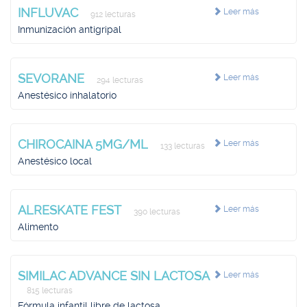
INFLUVAC
Leer más
912 lecturas
Inmunización antigripal
SEVORANE
Leer más
294 lecturas
Anestésico inhalatorio
CHIROCAINA 5MG/ML
Leer más
133 lecturas
Anestésico local
ALRESKATE FEST
Leer más
390 lecturas
Alimento
SIMILAC ADVANCE SIN LACTOSA
Leer más
815 lecturas
Fórmula infantil libre de lactosa