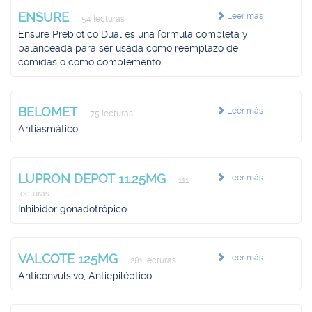
ENSURE
Leer más
54 lecturas
Ensure Prebiótico Dual es una fórmula completa y
balanceada para ser usada como reemplazo de
comidas o como complemento
BELOMET
Leer más
75 lecturas
Antiasmático
LUPRON DEPOT 11.25MG
Leer más
111
lecturas
Inhibidor gonadotrópico
VALCOTE 125MG
Leer más
281 lecturas
Anticonvulsivo, Antiepiléptico