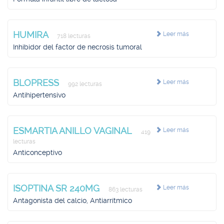
HUMIRA
Leer más
718 lecturas
Inhibidor del factor de necrosis tumoral
BLOPRESS
Leer más
992 lecturas
Antihipertensivo
ESMARTIA ANILLO VAGINAL
Leer más
419
lecturas
Anticonceptivo
ISOPTINA SR 240MG
Leer más
863 lecturas
Antagonista del calcio, Antiarrítmico