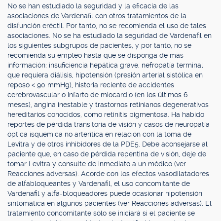
No se han estudiado la seguridad y la eficacia de las
asociaciones de Vardenafil con otros tratamientos de la
disfunción eréctil. Por tanto, no se recomienda el uso de tales
asociaciones. No se ha estudiado la seguridad de Vardenafil en
los siguientes subgrupos de pacientes, y por tanto, no se
recomienda su empleo hasta que se disponga de más
información: insuficiencia hepática grave, nefropatía terminal
que requiera diálisis, hipotensión (presión arterial sistólica en
reposo < 90 mmHg), historia reciente de accidentes
cerebrovascular o infarto de miocardio (en los últimos 6
meses), angina inestable y trastornos retinianos degenerativos
hereditarios conocidos, como retinitis pigmentosa. Ha habido
reportes de pérdida transitoria de visión y casos de neuropatía
óptica isquémica no arterítica en relación con la toma de
Levitra y de otros inhibidores de la PDE5. Debe aconsejarse al
paciente que, en caso de pérdida repentina de visión, deje de
tomar Levitra y consulte de inmediato a un médico (ver
Reacciones adversas). Acorde con los efectos vasodilatadores
de alfabloqueantes y Vardenafil, el uso concomitante de
Vardenafil y alfa-bloqueadores puede ocasionar hipotensión
sintomática en algunos pacientes (ver Reacciones adversas). El
tratamiento concomitante sólo se iniciará si el paciente se