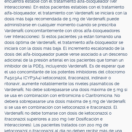
encuentra estable con el tratamiento alfa-bloqueador (ver
Interacciones). En estos pacientes estables con el tratamiento
alfa-bloqueador, el tratamiento con Vardenafil se iniciará con la
dosis más baja recomendada de 5 mg de Vardenafil puede
administrarse en cualquier momento cuando se prescriba
Vardenafil concomitantemente con otros alfa-bloqueadores
(ver Interacciones). Si estos pacientes ya están tomando una
dosis óptima de Vardenafil, el tratamiento alfa-bloqueador se
iniciará con la dosis más baja. El incremento escalonado de la
dosis del alfa-bloqueador puede verse asociado a un descenso
adicional de la presión arterial en los pacientes que toman un
inhibidor de la PDE5, incluyendo Vardenafil. Es de esperar que
el uso concomitante de los potentes inhibidores del citocromo
P4503A4 (CYP3A4) ketoconazol, itraconazol, indinavir o
ritonavir, aumente notablemente los niveles plasmáticos de
Vardenafil. No debe sobrepasarse una dosis máxima de 5 mg si
se usa en combinación con eritromicina o Claritromicina. No
deberá sobrepasarse una dosis máxima de 5 mg de Vardenafil
si se usa en combinación con ketoconazol e itraconazol. El
Vardenafil no debe tomarse con dosis de ketoconazol o
itraconazol superiores a 200 mg (ver Dosificación e
Interacciones). Los pacientes tratados con 200 mg de
ketoconazol o itraconazol al día no deben recibir más de una