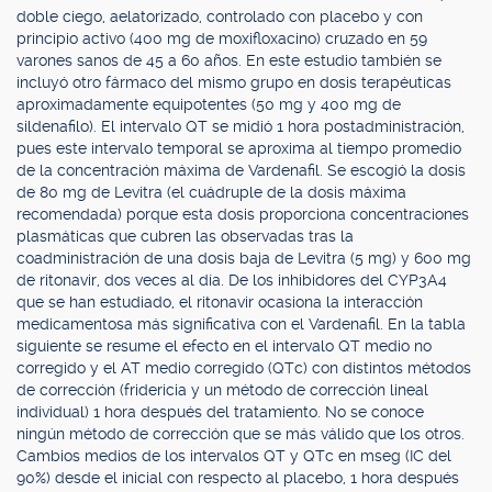
doble ciego, aelatorizado, controlado con placebo y con
principio activo (400 mg de moxifloxacino) cruzado en 59
varones sanos de 45 a 60 años. En este estudio también se
incluyó otro fármaco del mismo grupo en dosis terapéuticas
aproximadamente equipotentes (50 mg y 400 mg de
sildenafilo). El intervalo QT se midió 1 hora postadministración,
pues este intervalo temporal se aproxima al tiempo promedio
de la concentración máxima de Vardenafil. Se escogió la dosis
de 80 mg de Levitra (el cuádruple de la dosis máxima
recomendada) porque esta dosis proporciona concentraciones
plasmáticas que cubren las observadas tras la
coadministración de una dosis baja de Levitra (5 mg) y 600 mg
de ritonavir, dos veces al día. De los inhibidores del CYP3A4
que se han estudiado, el ritonavir ocasiona la interacción
medicamentosa más significativa con el Vardenafil. En la tabla
siguiente se resume el efecto en el intervalo QT medio no
corregido y el AT medio corregido (QTc) con distintos métodos
de corrección (fridericia y un método de corrección lineal
individual) 1 hora después del tratamiento. No se conoce
ningún método de corrección que se más válido que los otros.
Cambios medios de los intervalos QT y QTc en mseg (IC del
90%) desde el inicial con respecto al placebo, 1 hora después