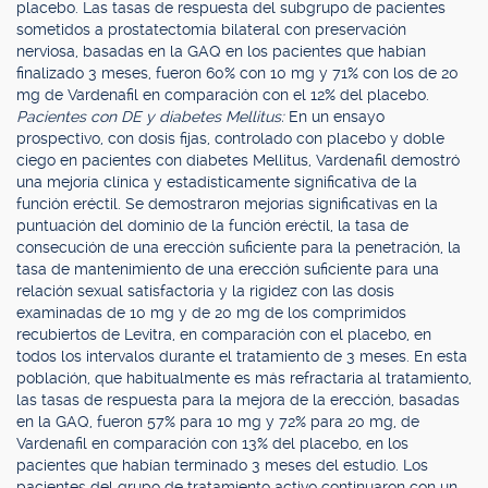
placebo. Las tasas de respuesta del subgrupo de pacientes
sometidos a prostatectomía bilateral con preservación
nerviosa, basadas en la GAQ en los pacientes que habían
finalizado 3 meses, fueron 60% con 10 mg y 71% con los de 20
mg de Vardenafil en comparación con el 12% del placebo.
Pacientes con DE y diabetes Mellitus:
En un ensayo
prospectivo, con dosis fijas, controlado con placebo y doble
ciego en pacientes con diabetes Mellitus, Vardenafil demostró
una mejoría clínica y estadísticamente significativa de la
función eréctil. Se demostraron mejorías significativas en la
puntuación del dominio de la función eréctil, la tasa de
consecución de una erección suficiente para la penetración, la
tasa de mantenimiento de una erección suficiente para una
relación sexual satisfactoria y la rigidez con las dosis
examinadas de 10 mg y de 20 mg de los comprimidos
recubiertos de Levitra, en comparación con el placebo, en
todos los intervalos durante el tratamiento de 3 meses. En esta
población, que habitualmente es más refractaria al tratamiento,
las tasas de respuesta para la mejora de la erección, basadas
en la GAQ, fueron 57% para 10 mg y 72% para 20 mg, de
Vardenafil en comparación con 13% del placebo, en los
pacientes que habían terminado 3 meses del estudio. Los
pacientes del grupo de tratamiento activo continuaron con un