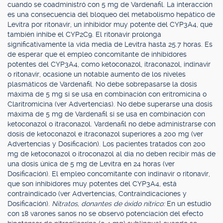
cuando se coadministró con 5 mg de Vardenafil. La interacción
es una consecuencia del bloqueo del metabolismo hepático de
Levitra por ritonavir, un inhibidor muy potente del CYP3A4, que
también inhibe el CYP2C9. El ritonavir prolonga
significativamente la vida media de Levitra hasta 25.7 horas. Es
de esperar que el empleo concomitante de inhibidores
potentes del CYP3A4, como ketoconazol, itraconazol, indinavir
o ritonavir, ocasione un notable aumento de los niveles
plasmáticos de Vardenafil. No debe sobrepasarse la dosis
máxima de 5 mg si se usa en combinación con eritromicina o
Claritromicina (ver Advertencias). No debe superarse una dosis
máxima de 5 mg de Vardenafil si se usa en combinación con
ketoconazol o itraconazol. Vardenafil no debe administrarse con
dosis de ketoconazol e itraconazol superiores a 200 mg (ver
Advertencias y Dosificación). Los pacientes tratados con 200
mg de ketoconazol o itroconazol al día no deben recibir más de
una dosis única de 5 mg de Levitra en 24 horas (ver
Dosificación). El empleo concomitante con indinavir o ritonavir,
que son inhibidores muy potentes del CYP3A4, está
contraindicado (ver Advertencias, Contraindicaciones y
Dosificación).
Nitratos, donantes de óxido nítrico:
En un estudio
con 18 varones sanos no se observó potenciación del efecto