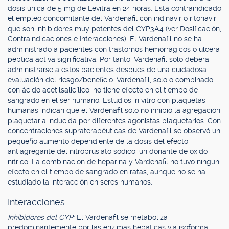
dosis única de 5 mg de Levitra en 24 horas. Está contraindicado
el empleo concomitante del Vardenafil con indinavir o ritonavir,
que son inhibidores muy potentes del CYP3A4 (ver Dosificación,
Contraindicaciones e Interacciones). El Vardenafil no se ha
administrado a pacientes con trastornos hemorrágicos o úlcera
péptica activa significativa. Por tanto, Vardenafil sólo deberá
administrarse a estos pacientes después de una cuidadosa
evaluación del riesgo/beneficio. Vardenafil, solo o combinado
con ácido acetilsalicílico, no tiene efecto en el tiempo de
sangrado en el ser humano. Estudios in vitro con plaquetas
humanas indican que el Vardenafil sólo no inhibió la agregación
plaquetaria inducida por diferentes agonistas plaquetarios. Con
concentraciones supraterapéuticas de Vardenafil se observó un
pequeño aumento dependiente de la dosis del efecto
antiagregante del nitroprusiato sódico, un donante de óxido
nítrico. La combinación de heparina y Vardenafil no tuvo ningún
efecto en el tiempo de sangrado en ratas, aunque no se ha
estudiado la interacción en seres humanos.
Interacciones.
Inhibidores del CYP:
El Vardenafil se metaboliza
predominantemente por las enzimas hepáticas vía isoforma