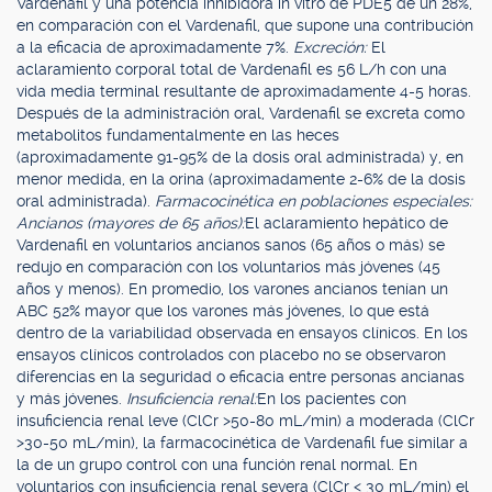
Vardenafil y una potencia inhibidora in vitro de PDE5 de un 28%,
en comparación con el Vardenafil, que supone una contribución
a la eficacia de aproximadamente 7%.
Excreción:
El
aclaramiento corporal total de Vardenafil es 56 L/h con una
vida media terminal resultante de aproximadamente 4-5 horas.
Después de la administración oral, Vardenafil se excreta como
metabolitos fundamentalmente en las heces
(aproximadamente 91-95% de la dosis oral administrada) y, en
menor medida, en la orina (aproximadamente 2-6% de la dosis
oral administrada).
Farmacocinética en poblaciones especiales:
Ancianos (mayores de 65 años):
El aclaramiento hepático de
Vardenafil en voluntarios ancianos sanos (65 años o más) se
redujo en comparación con los voluntarios más jóvenes (45
años y menos). En promedio, los varones ancianos tenían un
ABC 52% mayor que los varones más jóvenes, lo que está
dentro de la variabilidad observada en ensayos clínicos. En los
ensayos clínicos controlados con placebo no se observaron
diferencias en la seguridad o eficacia entre personas ancianas
y más jóvenes.
Insuficiencia renal:
En los pacientes con
insuficiencia renal leve (ClCr >50-80 mL/min) a moderada (ClCr
>30-50 mL/min), la farmacocinética de Vardenafil fue similar a
la de un grupo control con una función renal normal. En
voluntarios con insuficiencia renal severa (ClCr < 30 mL/min) el