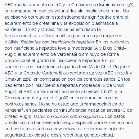
ABC media aumentó un 21% y la Cmáxmedia disminuyó un 23%,
en comparación con los voluntarios sin insuficiencia renal. No
se observó correlación estadísticamente significativa entre el
aclaramiento de creatinina y la exposición plasmática a
Vardenafil (ABC y Cmáx). No se ha estudiado la
farmacocinética de Vardenafil en pacientes que requieren
diálisis.
Pacientes con insuficiencia hepática:
En los pacientes
con insuficiencia hepática leve a moderada (A y B de Child-
Pugh) el aclaramiento de Vardenafil disminuyó de forma
proporcional al grado de insuficiencia hepática. En los
pacientes con insuficiencia hepática leve (A de Child-Pugh) el
ABC y la Cmáxde Vardenafil aumentaron 1.2 vez (ABC un 17% y
Cmáxun 22%), en comparación con los controles sanos. En los
pacientes con insuficiencia hepática moderada (B de Child-
Pugh), el ABC de Vardenafil aumentó 2.6 veces (160%) y la
Cmáxaumentó 2.3 veces (130%) en comparación con los
controles sanos. No se ha estudiado la farmacocinética de
Vardenafil en pacientes con insuficiencia hepática severa (C de
Chiled-Pugh).
Datos preclínicos sobre seguridad:
Los datos
preclínicos no han revelado riesgo especial para el ser humano
en base a los estudios convencionales de farmacología de
seguridad, toxicidad a dosis repetidas, genotoxicidad,