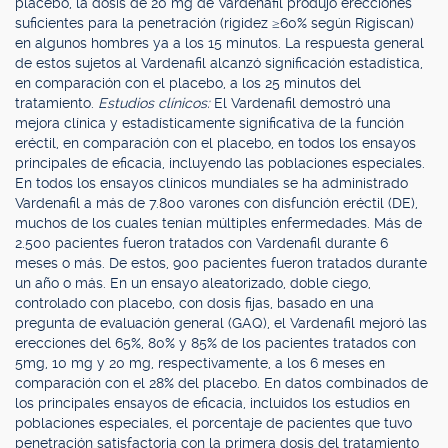
placebo, la dosis de 20 mg de Vardenafil produjo erecciones
suficientes para la penetración (rigidez ≥60% según Rigiscan)
en algunos hombres ya a los 15 minutos. La respuesta general
de estos sujetos al Vardenafil alcanzó significación estadística,
en comparación con el placebo, a los 25 minutos del
tratamiento.
Estudios clínicos:
El Vardenafil demostró una
mejora clínica y estadísticamente significativa de la función
eréctil, en comparación con el placebo, en todos los ensayos
principales de eficacia, incluyendo las poblaciones especiales.
En todos los ensayos clínicos mundiales se ha administrado
Vardenafil a más de 7.800 varones con disfunción eréctil (DE),
muchos de los cuales tenían múltiples enfermedades. Más de
2.500 pacientes fueron tratados con Vardenafil durante 6
meses o más. De estos, 900 pacientes fueron tratados durante
un año o más. En un ensayo aleatorizado, doble ciego,
controlado con placebo, con dosis fijas, basado en una
pregunta de evaluación general (GAQ), el Vardenafil mejoró las
erecciones del 65%, 80% y 85% de los pacientes tratados con
5mg, 10 mg y 20 mg, respectivamente, a los 6 meses en
comparación con el 28% del placebo. En datos combinados de
los principales ensayos de eficacia, incluidos los estudios en
poblaciones especiales, el porcentaje de pacientes que tuvo
penetración satisfactoria con la primera dosis del tratamiento