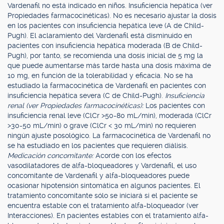
Vardenafil no está indicado en niños. Insuficiencia hepática (ver
Propiedades farmacocinéticas). No es necesario ajustar la dosis
en los pacientes con insuficiencia hepática leve (A de Child-
Pugh). El aclaramiento del Vardenafil está disminuido en
pacientes con insuficiencia hepática moderada (B de Child-
Pugh), por tanto, se recomienda una dosis inicial de 5 mg la
que puede aumentarse más tarde hasta una dosis máxima de
10 mg, en función de la tolerabilidad y eficacia. No se ha
estudiado la farmacocinética de Vardenafil en pacientes con
insuficiencia hepática severa (C de Child-Pugh).
Insuficiencia
renal (ver Propiedades farmacocinéticas):
Los pacientes con
insuficiencia renal leve (ClCr >50-80 mL/min), moderada (ClCr
>30-50 mL/min) o grave (ClCr < 30 mL/min) no requieren
ningún ajuste posológico. La farmacocinética de Vardenafil no
se ha estudiado en los pacientes que requieren diálisis.
Medicación concomitante:
Acorde con los efectos
vasodilatadores de alfa-bloqueadores y Vardenafil, el uso
concomitante de Vardenafil y alfa-bloqueadores puede
ocasionar hipotensión sintomática en algunos pacientes. El
tratamiento concomitante sólo se iniciará si el paciente se
encuentra estable con el tratamiento alfa-bloqueador (ver
Interacciones). En pacientes estables con el tratamiento alfa-