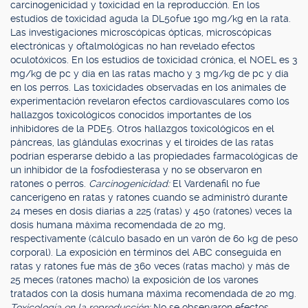
carcinogenicidad y toxicidad en la reproducción. En los
estudios de toxicidad aguda la DL50fue 190 mg/kg en la rata.
Las investigaciones microscópicas ópticas, microscópicas
electrónicas y oftalmológicas no han revelado efectos
oculotóxicos. En los estudios de toxicidad crónica, el NOEL es 3
mg/kg de pc y día en las ratas macho y 3 mg/kg de pc y día
en los perros. Las toxicidades observadas en los animales de
experimentación revelaron efectos cardiovasculares como los
hallazgos toxicológicos conocidos importantes de los
inhibidores de la PDE5. Otros hallazgos toxicológicos en el
páncreas, las glándulas exocrinas y el tiroides de las ratas
podrían esperarse debido a las propiedades farmacológicas de
un inhibidor de la fosfodiesterasa y no se observaron en
ratones o perros.
Carcinogenicidad:
El Vardenafil no fue
cancerígeno en ratas y ratones cuando se administró durante
24 meses en dosis diarias a 225 (ratas) y 450 (ratones) veces la
dosis humana máxima recomendada de 20 mg,
respectivamente (cálculo basado en un varón de 60 kg de peso
corporal). La exposición en términos del ABC conseguida en
ratas y ratones fue más de 360 veces (ratas macho) y más de
25 meces (ratones macho) la exposición de los varones
tratados con la dosis humana máxima recomendada de 20 mg.
Toxicología en la reproducción:
No se observaron efectos