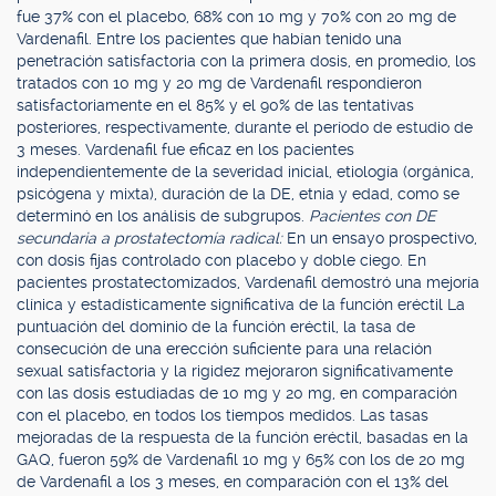
fue 37% con el placebo, 68% con 10 mg y 70% con 20 mg de
Vardenafil. Entre los pacientes que habían tenido una
penetración satisfactoria con la primera dosis, en promedio, los
tratados con 10 mg y 20 mg de Vardenafil respondieron
satisfactoriamente en el 85% y el 90% de las tentativas
posteriores, respectivamente, durante el período de estudio de
3 meses. Vardenafil fue eficaz en los pacientes
independientemente de la severidad inicial, etiología (orgánica,
psicógena y mixta), duración de la DE, etnia y edad, como se
determinó en los análisis de subgrupos.
Pacientes con DE
secundaria a prostatectomía radical:
En un ensayo prospectivo,
con dosis fijas controlado con placebo y doble ciego. En
pacientes prostatectomizados, Vardenafil demostró una mejoría
clínica y estadísticamente significativa de la función eréctil La
puntuación del dominio de la función eréctil, la tasa de
consecución de una erección suficiente para una relación
sexual satisfactoria y la rigidez mejoraron significativamente
con las dosis estudiadas de 10 mg y 20 mg, en comparación
con el placebo, en todos los tiempos medidos. Las tasas
mejoradas de la respuesta de la función eréctil, basadas en la
GAQ, fueron 59% de Vardenafil 10 mg y 65% con los de 20 mg
de Vardenafil a los 3 meses, en comparación con el 13% del