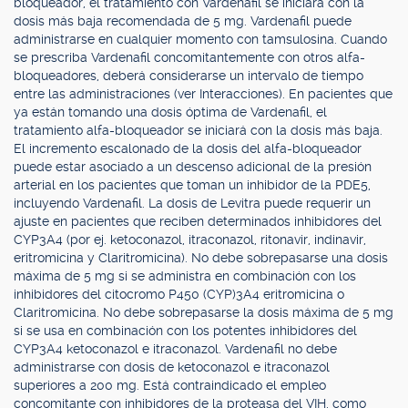
bloqueador, el tratamiento con Vardenafil se iniciará con la
dosis más baja recomendada de 5 mg. Vardenafil puede
administrarse en cualquier momento con tamsulosina. Cuando
se prescriba Vardenafil concomitantemente con otros alfa-
bloqueadores, deberá considerarse un intervalo de tiempo
entre las administraciones (ver Interacciones). En pacientes que
ya están tomando una dosis óptima de Vardenafil, el
tratamiento alfa-bloqueador se iniciará con la dosis más baja.
El incremento escalonado de la dosis del alfa-bloqueador
puede estar asociado a un descenso adicional de la presión
arterial en los pacientes que toman un inhibidor de la PDE5,
incluyendo Vardenafil. La dosis de Levitra puede requerir un
ajuste en pacientes que reciben determinados inhibidores del
CYP3A4 (por ej. ketoconazol, itraconazol, ritonavir, indinavir,
eritromicina y Claritromicina). No debe sobrepasarse una dosis
máxima de 5 mg si se administra en combinación con los
inhibidores del citocromo P450 (CYP)3A4 eritromicina o
Claritromicina. No debe sobrepasarse la dosis máxima de 5 mg
si se usa en combinación con los potentes inhibidores del
CYP3A4 ketoconazol e itraconazol. Vardenafil no debe
administrarse con dosis de ketoconazol e itraconazol
superiores a 200 mg. Está contraindicado el empleo
concomitante con inhibidores de la proteasa del VIH, como