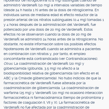
hipotensor de nitroglicerina (0.4 mg) sublingual cuando se
administró Vardenafil (10 mg) a intervalos variables de tiempo
(desde 24 h hasta 1 h) antes de la dosis de nitroglicerina. En
individuos sanos de mediana edad el efecto reductor de la
presión arterial de los nitratos sublinguales (0.4 mg) tomadas 1
y 4 horas después de la administración del Vardenafil, fue
potenciado por una dosis de 20 mg de Vardenafil. Estos
efectos no se observaron cuando la dosis de 20 mg de
Vardenafil se administró 24 horas antes de la nitroglicerina. No
obstante, no existe información sobre los posibles efectos
hipotensores de Vardenafil cuando se administra a pacientes
en combinación con nitratos y, por tanto, el empleo
concomitante está contraindicado (ver Contraindicaciones).
Otras:
La coadministración de Vardenafil (20 mg) y
glibenclamida (gliburida, 3.5 mg) no afectó a la
biodisponibilidad relativa de glibenclamida (sin efecto en el
ABC y la Cmáxde glibenclamida). No hubo indicios de que la
farmacocinética de Vardenafil fuese alterada por la
coadministración de glibenclamida. La coadministración de
warfarina (25 mg) y Vardenafil (20 mg) no ocasionó interacción
farmacocinética ni farmacodinámica (tiempo de protrombina y
factores de coagulación II, VII y X). La farmacocinética de
Vardenafil no fue afectada por la coadministración de