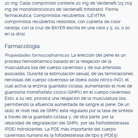
20 mg: Cada comprimido contiene 20 mg de Vardenafil (23.705
mg de monohidrocloruro de Vardenafil trihidrato). Forma
farmacéutica: Comprimidos recubiertos. (LEVITRA:
comprimidos recubiertos redondos, con cubierta de color
naranja, con la cruz de BAYER escrita en una cara y 5, 10, o 20
en la otra).
Farmacología.
Propiedades farmacodinámicas:
La erección del pene es un
proceso hemodinámico basado en la relajación de la
musculatura lisa del cuerpo cavernoso y de sus arteriolas
asociadas. Durante la estimulación sexual, de las terminaciones
nerviosas del cuerpo cavernoso se libera óxido nítrico (NO), el
cual activa la enzima guanilato ciclasa, aumentando el nivel de
guanosina monofosfato cíclico (GMPc) en el cuerpo cavernoso.
Esto, a su vez, provoca una relajación de la musculatura lisa,
permitiendo la afluencia aumentada de sangre al pene. De un
lado, el nivel real de GMPc está regulado por la tasa de síntesis
a través de la guanilato ciclasa y, de otra parte, por la
velocidad de degradación del GMPc. por las fosfodiesterasas
(PDE) hidrolizantes. La PDE más importante del cuerpo
cavernoso humano es la fofodiesterasa de tipo 5 (PDE5)