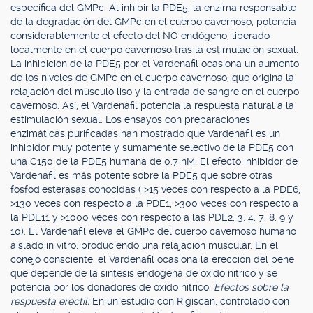
específica del GMPc. Al inhibir la PDE5, la enzima responsable
de la degradación del GMPc en el cuerpo cavernoso, potencia
considerablemente el efecto del NO endógeno, liberado
localmente en el cuerpo cavernoso tras la estimulación sexual.
La inhibición de la PDE5 por el Vardenafil ocasiona un aumento
de los niveles de GMPc en el cuerpo cavernoso, que origina la
relajación del músculo liso y la entrada de sangre en el cuerpo
cavernoso. Así, el Vardenafil potencia la respuesta natural a la
estimulación sexual. Los ensayos con preparaciones
enzimáticas purificadas han mostrado que Vardenafil es un
inhibidor muy potente y sumamente selectivo de la PDE5 con
una C150 de la PDE5 humana de 0.7 nM. El efecto inhibidor de
Vardenafil es más potente sobre la PDE5 que sobre otras
fosfodiesterasas conocidas ( >15 veces con respecto a la PDE6,
>130 veces con respecto a la PDE1, >300 veces con respecto a
la PDE11 y >1000 veces con respecto a las PDE2, 3, 4, 7, 8, 9 y
10). El Vardenafil eleva el GMPc del cuerpo cavernoso humano
aislado in vitro, produciendo una relajación muscular. En el
conejo consciente, el Vardenafil ocasiona la erección del pene
que depende de la síntesis endógena de óxido nítrico y se
potencia por los donadores de óxido nítrico.
Efectos sobre la
respuesta eréctil:
En un estudio con Rigiscan, controlado con