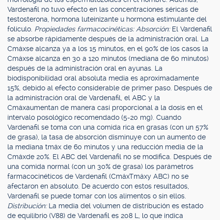
Vardenafil no tuvo efecto en las concentraciones séricas de
testosterona, hormona luteinizante u hormona estimulante del
folículo.
Propiedades farmacocinéticas: Absorción:
El Vardenafil
se absorbe rápidamente después de la administración oral. La
Cmáxse alcanza ya a los 15 minutos, en el 90% de los casos la
Cmáxse alcanza en 30 a 120 minutos (mediana de 60 minutos)
después de la administración oral en ayunas. La
biodisponibilidad oral absoluta media es aproximadamente
15%, debido al efecto considerable de primer paso. Después de
la administración oral de Vardenafil, el ABC y la
Cmáxaumentan de manera casi proporcional a la dosis en el
intervalo posológico recomendado (5-20 mg). Cuando
Vardenafil se toma con una comida rica en grasas (con un 57%
de grasa), la tasa de absorción disminuye con un aumento de
la mediana tmáx de 60 minutos y una reducción media de la
Cmáxde 20%. El ABC del Vardenafil no se modifica. Después de
una comida normal (con un 30% de grasa) los parámetros
farmacocinéticos de Vardenafil (CmáxTmáxy ABC) no se
afectaron en absoluto. De acuerdo con estos resultados,
Vardenafil se puede tomar con los alimentos o sin ellos.
Distribución:
La media del volumen de distribución es estado
de equilibrio (V88) de Vardenafil es 208 L, lo que indica