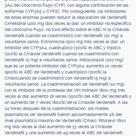
3A4 del citocromo P450 (CYP), con alguna contribución de las
isoformas CYP3A5 y CYP2C. Por consiguiente, los inhibidores
de estas enzimas pueden reducir la depuración de Vardenafil.
Cimetidina (400 mg dos veces al día): un inhibidor no específico
del citocromo P450, no tuvo efecto sobre el ABC ni la Cmáxde
Vardenafil cuando se coadministró con Vardenafil (20 mg) a
voluntarios sanos. Eritromicina (500 mg tres veces al día): un
inhibidor del CYP3A4, cuadruplicó (300%) el ABC y triplicó
(200%) la Cmáxde Vardenafil cuando se coadministró con
Vardenafil (5 mg) a voluntarios sanos. Ketoconazol (200 mg):
que es un potente inhibidor del CYP3A4, aumentó 10 veces
(900%) el ABC de Vardenafil y cuadriplicó (300%) la
Cmáxcuando se coadministró con Vardenafil (5 mg) a
voluntarios sanos. La coadministración de Vardenafil (10 mg)
con el inhibidor de la proteasa del VIH indinavir (800 mg tres
veces al día) aumentó 16 veces (1500%) del ABC de Vardenafil y
un aumento de 7 veces (600%) de la Cmáxde Vardenafil. A las
24 horas después de la coadministración, los niveles
plasmáticos de Vardenafil fueron aproximadamente 4% del
nivel plasmático máximo de Vardenafil (Cmáx). Ritonavir (600
mg dos veces al día) aumentó de 13 veces la Cmáxde
Vardenafil y una aumento de 49 veces el ABC de Vardenafil