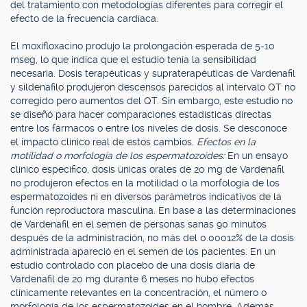
del tratamiento con metodologías diferentes para corregir el
efecto de la frecuencia cardíaca.
El moxifloxacino produjo la prolongación esperada de 5-10
mseg, lo que indica que el estudio tenía la sensibilidad
necesaria. Dosis terapéuticas y supraterapéuticas de Vardenafil
y sildenafilo produjeron descensos parecidos al intervalo QT no
corregido pero aumentos del QT. Sin embargo, este estudio no
se diseñó para hacer comparaciones estadísticas directas
entre los fármacos o entre los niveles de dosis. Se desconoce
el impacto clínico real de estos cambios.
Efectos en la
motilidad o morfología de los espermatozoides:
En un ensayo
clínico específico, dosis únicas orales de 20 mg de Vardenafil
no produjeron efectos en la motilidad o la morfología de los
espermatozoides ni en diversos parámetros indicativos de la
función reproductora masculina. En base a las determinaciones
de Vardenafil en el semen de personas sanas 90 minutos
después de la administración, no más del 0.00012% de la dosis
administrada apareció en el semen de los pacientes. En un
estudio controlado con placebo de una dosis diaria de
Vardenafil de 20 mg durante 6 meses no hubo efectos
clínicamente relevantes en la concentración, el número o
morfología de los espermatozoides en el hombre. Además,