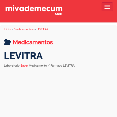
Togg
navig
Inicio
»
Medicamentos
»
LEVITRA
Medicamentos
LEVITRA
Laboratorio
Bayer
Medicamento / Fármaco LEVITRA