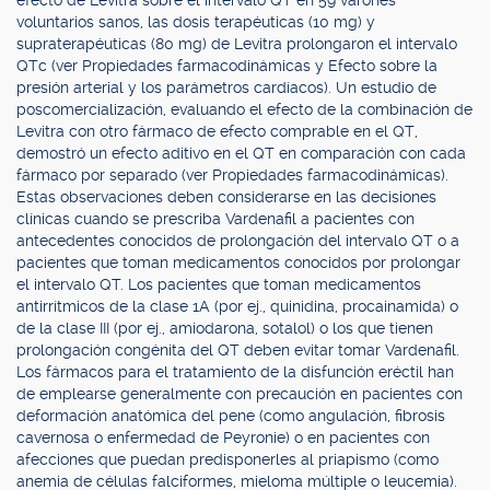
efecto de Levitra sobre el intervalo QT en 59 varones
voluntarios sanos, las dosis terapéuticas (10 mg) y
supraterapéuticas (80 mg) de Levitra prolongaron el intervalo
QTc (ver Propiedades farmacodinámicas y Efecto sobre la
presión arterial y los parámetros cardíacos). Un estudio de
poscomercialización, evaluando el efecto de la combinación de
Levitra con otro fármaco de efecto comprable en el QT,
demostró un efecto aditivo en el QT en comparación con cada
fármaco por separado (ver Propiedades farmacodinámicas).
Estas observaciones deben considerarse en las decisiones
clínicas cuando se prescriba Vardenafil a pacientes con
antecedentes conocidos de prolongación del intervalo QT o a
pacientes que toman medicamentos conocidos por prolongar
el intervalo QT. Los pacientes que toman medicamentos
antirrítmicos de la clase 1A (por ej., quinidina, procainamida) o
de la clase III (por ej., amiodarona, sotalol) o los que tienen
prolongación congénita del QT deben evitar tomar Vardenafil.
Los fármacos para el tratamiento de la disfunción eréctil han
de emplearse generalmente con precaución en pacientes con
deformación anatómica del pene (como angulación, fibrosis
cavernosa o enfermedad de Peyronie) o en pacientes con
afecciones que puedan predisponerles al priapismo (como
anemia de células falciformes, mieloma múltiple o leucemia).