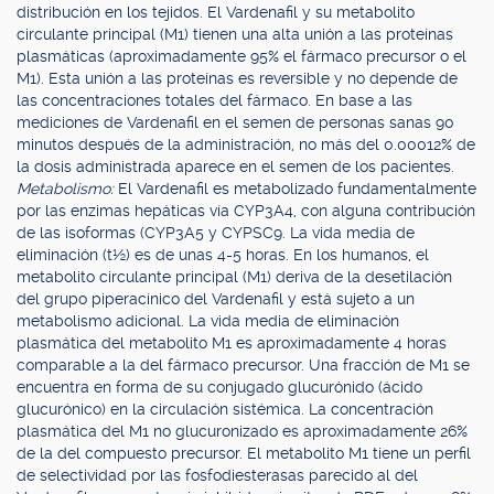
distribución en los tejidos. El Vardenafil y su metabolito
circulante principal (M1) tienen una alta unión a las proteínas
plasmáticas (aproximadamente 95% el fármaco precursor o el
M1). Esta unión a las proteínas es reversible y no depende de
las concentraciones totales del fármaco. En base a las
mediciones de Vardenafil en el semen de personas sanas 90
minutos después de la administración, no más del 0.00012% de
la dosis administrada aparece en el semen de los pacientes.
Metabolismo:
El Vardenafil es metabolizado fundamentalmente
por las enzimas hepáticas vía CYP3A4, con alguna contribución
de las isoformas (CYP3A5 y CYPSC9. La vida media de
eliminación (t½) es de unas 4-5 horas. En los humanos, el
metabolito circulante principal (M1) deriva de la desetilación
del grupo piperacínico del Vardenafil y está sujeto a un
metabolismo adicional. La vida media de eliminación
plasmática del metabolito M1 es aproximadamente 4 horas
comparable a la del fármaco precursor. Una fracción de M1 se
encuentra en forma de su conjugado glucurónido (ácido
glucurónico) en la circulación sistémica. La concentración
plasmática del M1 no glucuronizado es aproximadamente 26%
de la del compuesto precursor. El metabolito M1 tiene un perfil
de selectividad por las fosfodiesterasas parecido al del