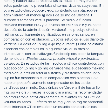
horas y habían desaparecido a las 24 horas. La mayoría de
estos pacientes no presentaba síntomas visuales subjetivos. En
otro estudio clínico doble ciego, controlado con placebo se
administraron al menos 15 dosis de 20 mg de Vardenafil
durante 8 semanas versus placebo. Se midió la función
retiniana mediante ERG y la prueba de FM-100 2, 6 y 24 horas
después de la administración, Vardenafil no produjo efectos
retinianos clínicamente significativos en varones sanos, en
comparación con el placebo. En otros estudios, el uso diario de
Vardenafil a dosis de 10 mg a 40 mg durante 31 días no estaba
asociado con cambios en la agudeza visual, la presión
intraocular ni con los hallazgos fundoscópicos o con la lámpara
de hendidura.
Efectos sobre la presión arterial y parámetros
cardíacos:
En estudios de farmacología clínica controlados con
placebo con 10 mg y 20 mg de Vardenafil, el descenso máximo
medio de la presión arterial sistólica y diastólica en decúbito
supino fue despreciable, en comparación con placebo. Solo
hubo un pequeño aumento compensador de los latidos
cardíacos por minuto. Dosis únicas de Vardenafil de hasta 80
mg por vía oral (4 veces la dosis diaria máxima recomendada)
no produjeron efectos clínicamente relevantes en los ECG de
voluntarios sanos. El efecto de 10 mg y de 80 mg de Vardenafil
en el intervalo QT se evaluó en un estudio con dosis únicas,