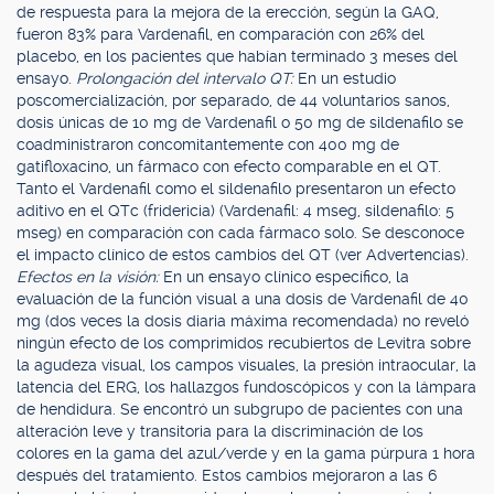
de respuesta para la mejora de la erección, según la GAQ,
fueron 83% para Vardenafil, en comparación con 26% del
placebo, en los pacientes que habían terminado 3 meses del
ensayo.
Prolongación del intervalo QT:
En un estudio
poscomercialización, por separado, de 44 voluntarios sanos,
dosis únicas de 10 mg de Vardenafil o 50 mg de sildenafilo se
coadministraron concomitantemente con 400 mg de
gatifloxacino, un fármaco con efecto comparable en el QT.
Tanto el Vardenafil como el sildenafilo presentaron un efecto
aditivo en el QTc (fridericia) (Vardenafil: 4 mseg, sildenafilo: 5
mseg) en comparación con cada fármaco solo. Se desconoce
el impacto clínico de estos cambios del QT (ver Advertencias).
Efectos en la visión:
En un ensayo clínico específico, la
evaluación de la función visual a una dosis de Vardenafil de 40
mg (dos veces la dosis diaria máxima recomendada) no reveló
ningún efecto de los comprimidos recubiertos de Levitra sobre
la agudeza visual, los campos visuales, la presión intraocular, la
latencia del ERG, los hallazgos fundoscópicos y con la lámpara
de hendidura. Se encontró un subgrupo de pacientes con una
alteración leve y transitoria para la discriminación de los
colores en la gama del azul/verde y en la gama púrpura 1 hora
después del tratamiento. Estos cambios mejoraron a las 6