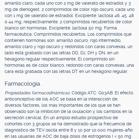
amarillo claro, cada uno con 2 mg de valerato de estradiol y 3
mg de dienogest. 2 comprimidos de color rojo oscuro, cada uno
con 1 mg de valerato de estradiol. Excipiente: lactosa 46. 45. 48
ó 44 mg, respectivamente. 2 comprimidos recubiertos de color
blanco sin hormonas. Excipiente: lactosa 50 mg. Forma
farmacéutica: Comprimidos recubiertos. Los comprimidos que
contienen hormonas son: amarillo oscuro, rojo intermedio,
amarillo claro y rojo oscuro y redondos con caras convexas, un
lado está grabado con las letras DD, DJ, DH y DN, en un
hexágono regular respectivamente. El comprimido sin
hormonas es de color blanco, redondo con caras convexas, una
cara está grabada con las letras DT en un hexágono regular.
Farmacología.
Propiedades farmacodinámicas:
Código ATC: G03AB. El efecto
anticonceptivo de los AOC se basa en la interacción de
diversos factores, los más importantes de los que se han
observado son la inhibición de la ovulación y los cambios en la
secreción cervical. En un amplio estudio prospectivo de
cohortes con 3 grupos se ha demostrado que la frecuencia de
diagnóstico de TEV oscila entre 8 y 10 por 10.000 mujeres-año
en las usuarias de AOC de baja dosis de estrógenos ( < 50 mg