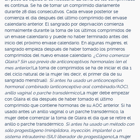
es continua. Se ha de tomar un comprimido diariamente
durante 28 días consecutivos. Cada envase posterior se
comienza el día después del último comprimido del envase
calendario anterior. El sangrado por deprivación comienza
normalmente durante la toma de los últimos comprimidos de
un envase calendario y puede no haber terminado antes del
inicio del próximo envase calendario. En algunas mujeres, el
sangrado empieza después de haber tomado los primeros
comprimidos del nuevo envase calendario.
¿Cómo comenzar
Qlaira? Sin uso previo de anticonceptivos hormonales (en el
mes anterior):
La toma de comprimidos se ha de iniciar el día 1
del ciclo natural de la mujer (es decir, el primer día de su
sangrado menstrual).
Si antes ha usado un anticonceptivo
hormonal combinado (anticonceptivo oral combinado/AOC),
anillo vaginal o parche transdérmico:
La mujer debe empezar
con Qlaira el día después de haber tomado el último
comprimido que contiene hormonas de su AOC anterior. Si ha
usado antes un anillo vaginal o un parche transdérmico, la
mujer debe comenzar la toma de Qlaira el día que se retire el
anillo o parche transdérmico.
Si antes ha usado un método con
sólo progestágeno (minipíldora, inyección, implante) o un
sistema intrauterino (SIU) liberador de progestágeno:
La mujer