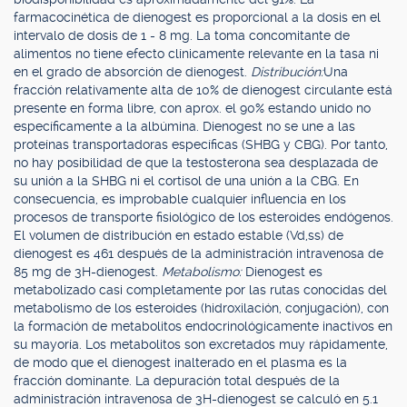
farmacocinética de dienogest es proporcional a la dosis en el
intervalo de dosis de 1 - 8 mg. La toma concomitante de
alimentos no tiene efecto clínicamente relevante en la tasa ni
en el grado de absorción de dienogest.
Distribución:
Una
fracción relativamente alta de 10% de dienogest circulante está
presente en forma libre, con aprox. el 90% estando unido no
específicamente a la albúmina. Dienogest no se une a las
proteínas transportadoras específicas (SHBG y CBG). Por tanto,
no hay posibilidad de que la testosterona sea desplazada de
su unión a la SHBG ni el cortisol de una unión a la CBG. En
consecuencia, es improbable cualquier influencia en los
procesos de transporte fisiológico de los esteroides endógenos.
El volumen de distribución en estado estable (Vd,ss) de
dienogest es 461 después de la administración intravenosa de
85 mg de 3H-dienogest.
Metabolismo:
Dienogest es
metabolizado casi completamente por las rutas conocidas del
metabolismo de los esteroides (hidroxilación, conjugación), con
la formación de metabolitos endocrinológicamente inactivos en
su mayoría. Los metabolitos son excretados muy rápidamente,
de modo que el dienogest inalterado en el plasma es la
fracción dominante. La depuración total después de la
administración intravenosa de 3H-dienogest se calculó en 5.1