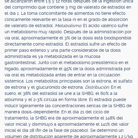
se alcanzaron entre 1.5 y 12 horas después de la ingestión única
del comprimido que contiene 3 mg de valerato de estradiol en
el día 1. La toma concomitante de alimentos no tiene efecto
clínicamente relevante en la tasa ni en el grado de absorción
de valerato de estradiol.
Metabolismo:
El ácido valérico sufre
un metabolismo muy rápido. Después de la administración por
vía oral, aproximadamente el 3% de la dosis está biodisponible
directamente como estradiol. El estradiol sufre un efecto de
primer paso extenso y una parte considerable de la dosis
administrada es ya metabolizada en la mucosa
gastrointestinal. Junto con el metabolismo presistémico en el
hígado, aproximadamente el 95% de la dosis administrada por
vía oral es metabolizada antes de entrar en la circulación
sistémica. Los metabolitos principales son la estrona, el sulfato
de estrona y el glucurónido de estrona.
Distribución:
En el
suero, el 38% del estradiol se une a la SHBG, el 60% a la
albúmina y el 2-3% circula en forma libre. El estradiol puede
inducir ligeramente las concentraciones séricas de la SHBG de
manera dosis-dependiente. En el día 21 del ciclo de
tratamiento, la SHBG era de aproximadamente el 148% del
valor inicial y disminuyó a aproximadamente el 141% del valor
inicial el día 28 (fin de la fase de placebo). Se determinó un
volumen de distribución aparente de aproximadamente 1.2 l/kg