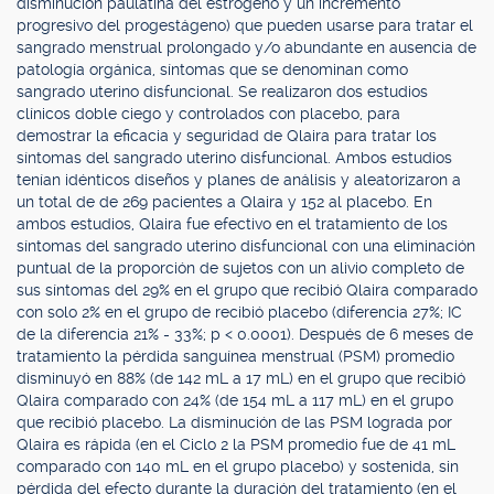
disminución paulatina del estrógeno y un incremento
progresivo del progestágeno) que pueden usarse para tratar el
sangrado menstrual prolongado y/o abundante en ausencia de
patología orgánica, síntomas que se denominan como
sangrado uterino disfuncional. Se realizaron dos estudios
clínicos doble ciego y controlados con placebo, para
demostrar la eficacia y seguridad de Qlaira para tratar los
síntomas del sangrado uterino disfuncional. Ambos estudios
tenían idénticos diseños y planes de análisis y aleatorizaron a
un total de de 269 pacientes a Qlaira y 152 al placebo. En
ambos estudios, Qlaira fue efectivo en el tratamiento de los
síntomas del sangrado uterino disfuncional con una eliminación
puntual de la proporción de sujetos con un alivio completo de
sus síntomas del 29% en el grupo que recibió Qlaira comparado
con solo 2% en el grupo de recibió placebo (diferencia 27%; IC
de la diferencia 21% - 33%; p < 0.0001). Después de 6 meses de
tratamiento la pérdida sanguínea menstrual (PSM) promedio
disminuyó en 88% (de 142 mL a 17 mL) en el grupo que recibió
Qlaira comparado con 24% (de 154 mL a 117 mL) en el grupo
que recibió placebo. La disminución de las PSM lograda por
Qlaira es rápida (en el Ciclo 2 la PSM promedio fue de 41 mL
comparado con 140 mL en el grupo placebo) y sostenida, sin
pérdida del efecto durante la duración del tratamiento (en el