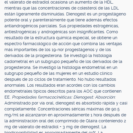
el valerato de estradiol ocasiona un aumento de la HDL,
mientras que las concentraciones de colesterol de las LDL
están ligeramente disminuidas. Dienogest es un progestágeno
potente oral y parenteralmente que tiene además efectos
antiandrogénicos parciales. Sus propiedades estrogénicas,
antiestrogénicas y androgénicas son insignificantes. Como
resultado de la estructura química especial, se obtiene un
espectro farmacológico de acción que combina las ventajas
más importantes de los 19-nor progestágenos y de los
derivados de la progesterona. Se investigó la histología
cadometrial en un subgrupo pequeño de los derivados de la
progesterona. Se investigó la histología endometrial en un
subgrupo pequeño de las mujeres en un estudio clínico
después de 20 ciclos de tratamiento. No hubo resultados
anormales. Los resultados eran acordes con los cambios
endometriales típicos descritos para los AOC que contienen
EE.
Propiedades farmacocinéticas: Dienogest: Absorción:
Administrado por vía oral, dienogest es absorbido rápida y casi
completamente. Concentraciones séricas máximas de 90.5
mg/ml se alcanzaron en aproximadamente 1 hora después de
la administración oral del comprimido de Qlaira conteniendo 2
mg de valerato de estradiol + 3 mg de dienogest. La
biodisponibilidad es aproximadamente del 91%. La