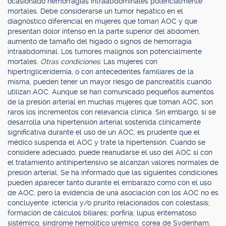
ocasionado hemorragias intraabdominales potencialmente
mortales. Debe considerarse un tumor hepático en el
diagnóstico diferencial en mujeres que toman AOC y que
presentan dolor intenso en la parte superior del abdomen,
aumento de tamaño del hígado o signos de hemorragia
intraabdominal. Los tumores malignos son potencialmente
mortales.
Otras condiciones:
Las mujeres con
hipertrigliceridemia, o con antecedentes familiares de la
misma, pueden tener un mayor riesgo de pancreatitis cuando
utilizan AOC. Aunque se han comunicado pequeños aumentos
de la presión arterial en muchas mujeres que toman AOC, son
raros los incrementos con relevancia clínica. Sin embargo, si se
desarrolla una hipertensión arterial sostenida clínicamente
significativa durante el uso de un AOC, es prudente que el
médico suspenda el AOC y trate la hipertensión. Cuando se
considere adecuado, puede reanudarse el uso del AOC si con
el tratamiento antihipertensivo se alcanzan valores normales de
presión arterial. Se ha informado que las siguientes condiciones
pueden aparecer tanto durante el embarazo como con el uso
de AOC, pero la evidencia de una asociación con los AOC no es
concluyente: ictericia y/o prurito relacionados con colestasis;
formación de cálculos biliares; porfiria; lupus eritematoso
sistémico; síndrome hemolítico urémico; corea de Sydenham;