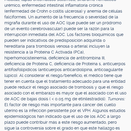
urémico, enfermedad intestinal inflamatoria crónica
(enfermedad de Crohn o colitis ulcerosa) y anemia de células
falciformes. Un aumento de la frecuencia o severidad de la
migraña durante el uso de AOC (que puede ser un pródromo
de un evento cerebrovascular) puede ser la razón para la
interrupción inmediata del AOC. Los factores bioquímicos que
pueden ser indicativos de predisposición adquirida o
hereditaria para trombosis venosa o arterial incluyen la
resistencia a la Proteína C Activada (PCa),
hiperhomocisteinemia, deficiencia de antitrombina III,
deficiencia de Proteína C, deficiencia de Proteína s, anticuerpos
antifosfolipídicos (anticuerpos anticardiolipina, anticoagulante
lúpico). Al considerar el riesgo/beneficio, el médico tiene que
tener en cuenta que el tratamiento adecuado para una entidad
puede reducir el riesgo asociado de trombosis y que el riesgo
asociado con el embarazo es mayor que el asociado con el uso
de AOC de bajas dosis ( < 0.05 mg de etinilestradiol).
Tumores:
El factor de riesgo más importante para cáncer del cuello
uterino es la infección persistente por el VPH. Algunos estudios
epidemiológicos han indicado que el uso de los AOC a largo
plazo puede contribuir más a este riesgo aumentado, pero
sigue la controversia sobre el grado en que este hallazgo es