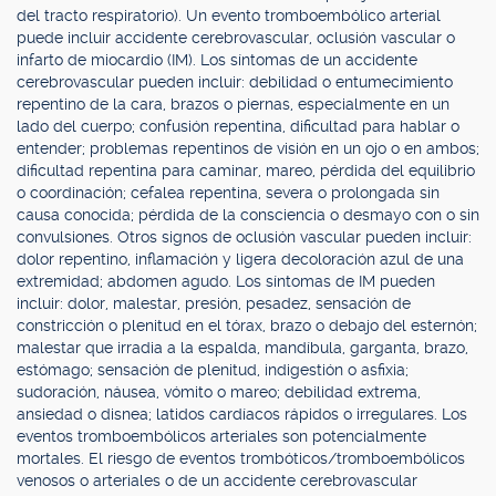
del tracto respiratorio). Un evento tromboembólico arterial
puede incluir accidente cerebrovascular, oclusión vascular o
infarto de miocardio (IM). Los síntomas de un accidente
cerebrovascular pueden incluir: debilidad o entumecimiento
repentino de la cara, brazos o piernas, especialmente en un
lado del cuerpo; confusión repentina, dificultad para hablar o
entender; problemas repentinos de visión en un ojo o en ambos;
dificultad repentina para caminar, mareo, pérdida del equilibrio
o coordinación; cefalea repentina, severa o prolongada sin
causa conocida; pérdida de la consciencia o desmayo con o sin
convulsiones. Otros signos de oclusión vascular pueden incluir:
dolor repentino, inflamación y ligera decoloración azul de una
extremidad; abdomen agudo. Los síntomas de IM pueden
incluir: dolor, malestar, presión, pesadez, sensación de
constricción o plenitud en el tórax, brazo o debajo del esternón;
malestar que irradia a la espalda, mandíbula, garganta, brazo,
estómago; sensación de plenitud, indigestión o asfixia;
sudoración, náusea, vómito o mareo; debilidad extrema,
ansiedad o disnea; latidos cardíacos rápidos o irregulares. Los
eventos tromboembólicos arteriales son potencialmente
mortales. El riesgo de eventos trombóticos/tromboembólicos
venosos o arteriales o de un accidente cerebrovascular