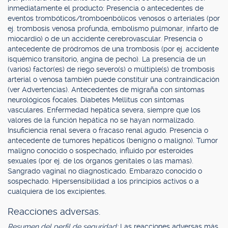
inmediatamente el producto: Presencia o antecedentes de
eventos trombóticos/tromboenbólicos venosos o arteriales (por
ej. trombosis venosa profunda, embolismo pulmonar, infarto de
miocardio) o de un accidente cerebrovascular. Presencia o
antecedente de pródromos de una trombosis (por ej. accidente
isquémico transitorio, angina de pecho). La presencia de un
(varios) factor(es) de riego severo(s) o múltiple(s) de trombosis
arterial o venosa también puede constituir una contraindicación
(ver Advertencias). Antecedentes de migraña con síntomas
neurológicos focales. Diabetes Mellitus con síntomas
vasculares. Enfermedad hepática severa, siempre que los
valores de la función hepática no se hayan normalizado.
Insuficiencia renal severa o fracaso renal agudo. Presencia o
antecedente de tumores hepáticos (benigno o maligno). Tumor
maligno conocido o sospechado, influido por esteroides
sexuales (por ej. de los órganos genitales o las mamas).
Sangrado vaginal no diagnosticado. Embarazo conocido o
sospechado. Hipersensibilidad a los principios activos o a
cualquiera de los excipientes.
Reacciones adversas.
Resumen del perfil de seguridad:
Las reacciones adversas más