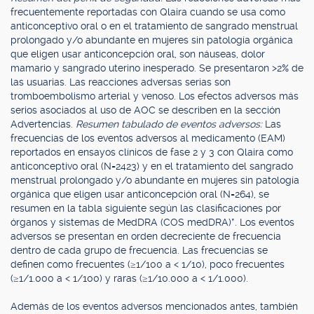
frecuentemente reportadas con Qlaira cuando se usa como
anticonceptivo oral o en el tratamiento de sangrado menstrual
prolongado y/o abundante en mujeres sin patología orgánica
que eligen usar anticoncepción oral, son náuseas, dolor
mamario y sangrado uterino inesperado. Se presentaron >2% de
las usuarias. Las reacciones adversas serias son
tromboembolismo arterial y venoso. Los efectos adversos más
serios asociados al uso de AOC se describen en la sección
Advertencias.
Resumen tabulado de eventos adversos:
Las
frecuencias de los eventos adversos al medicamento (EAM)
reportados en ensayos clínicos de fase 2 y 3 con Qlaira como
anticonceptivo oral (N=2423) y en el tratamiento del sangrado
menstrual prolongado y/o abundante en mujeres sin patología
orgánica que eligen usar anticoncepción oral (N=264), se
resumen en la tabla siguiente según las clasificaciones por
órganos y sistemas de MedDRA (COS medDRA)*. Los eventos
adversos se presentan en orden decreciente de frecuencia
dentro de cada grupo de frecuencia. Las frecuencias se
definen como frecuentes (≥1/100 a < 1/10), poco frecuentes
(≥1/1.000 a < 1/100) y raras (≥1/10.000 a < 1/1.000).
Además de los eventos adversos mencionados antes, también