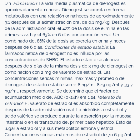
l/h.
Eliminación:
La vida media plasmática de dienogest es
aproximadamente 11 horas. Dienogest se excreta en forma
metabolitos con una relación orina:heces de aproximadamente
3:1 después de la administración oral de 0.1 mg/kg. Después
de la administración oral, el 42% de la dosis se elimina en las
primeras 24 h y el 63% en 6 días por excreción renal. Un
combinado del 86% de la dosis se excreta en orina y heces
después de 6 días.
Condiciones de estado estable:
La
farmacocinética de dienogest no es influida por las
concentraciones de SHBG. El estado estable se alcanza
después de 3 días de la misma dosis de 3 mg de dienogest en
combinación con 2 mg de valerato de estradiol. Las
concentraciones séricas mínimas, máximas y promedio de
dienogest de estado estable son 11.8 ng/ml, 82.9 ng/ml y 33.7
ng/ml, respectivamente. Se determinó que el factor de
acumulación medio del ABC (0-24h) era 1.24.
Valerato de
estradiol:
El valerato de estradiol es absorbido completamente
después de la administración oral. La hidrólisis a estradiol y
ácido valérico se produce durante la absorción por la mucosa
intestinal o en el transcurso del primer paso hepático. Esto da
lugar a estradiol y a sus metabolitos estrona y estriol.
Concentraciones séricas máximas de estradiol de 70.6 pg/ml