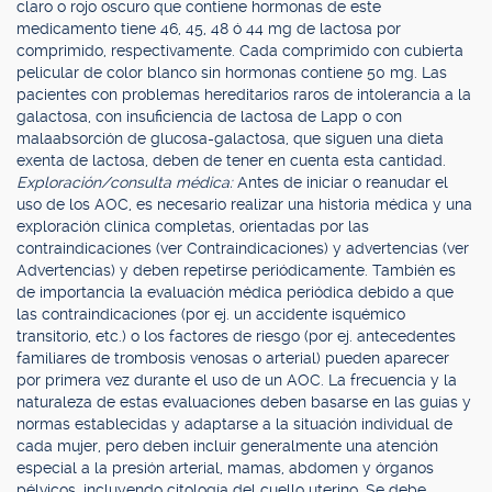
claro o rojo oscuro que contiene hormonas de este
medicamento tiene 46, 45, 48 ó 44 mg de lactosa por
comprimido, respectivamente. Cada comprimido con cubierta
pelicular de color blanco sin hormonas contiene 50 mg. Las
pacientes con problemas hereditarios raros de intolerancia a la
galactosa, con insuficiencia de lactosa de Lapp o con
malaabsorción de glucosa-galactosa, que siguen una dieta
exenta de lactosa, deben de tener en cuenta esta cantidad.
Exploración/consulta médica:
Antes de iniciar o reanudar el
uso de los AOC, es necesario realizar una historia médica y una
exploración clínica completas, orientadas por las
contraindicaciones (ver Contraindicaciones) y advertencias (ver
Advertencias) y deben repetirse periódicamente. También es
de importancia la evaluación médica periódica debido a que
las contraindicaciones (por ej. un accidente isquémico
transitorio, etc.) o los factores de riesgo (por ej. antecedentes
familiares de trombosis venosas o arterial) pueden aparecer
por primera vez durante el uso de un AOC. La frecuencia y la
naturaleza de estas evaluaciones deben basarse en las guías y
normas establecidas y adaptarse a la situación individual de
cada mujer, pero deben incluir generalmente una atención
especial a la presión arterial, mamas, abdomen y órganos
pélvicos, incluyendo citología del cuello uterino. Se debe