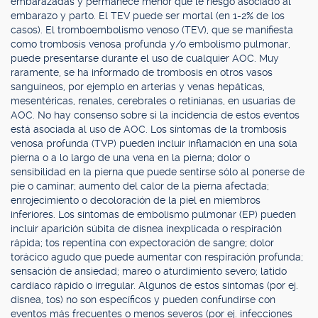
embarazadas y permanece menor que le riesgo asociado al
embarazo y parto. El TEV puede ser mortal (en 1-2% de los
casos). El tromboembolismo venoso (TEV), que se manifiesta
como trombosis venosa profunda y/o embolismo pulmonar,
puede presentarse durante el uso de cualquier AOC. Muy
raramente, se ha informado de trombosis en otros vasos
sanguíneos, por ejemplo en arterias y venas hepáticas,
mesentéricas, renales, cerebrales o retinianas, en usuarias de
AOC. No hay consenso sobre si la incidencia de estos eventos
está asociada al uso de AOC. Los síntomas de la trombosis
venosa profunda (TVP) pueden incluir inflamación en una sola
pierna o a lo largo de una vena en la pierna; dolor o
sensibilidad en la pierna que puede sentirse sólo al ponerse de
pie o caminar; aumento del calor de la pierna afectada;
enrojecimiento o decoloración de la piel en miembros
inferiores. Los síntomas de embolismo pulmonar (EP) pueden
incluir aparición súbita de disnea inexplicada o respiración
rápida; tos repentina con expectoración de sangre; dolor
torácico agudo que puede aumentar con respiración profunda;
sensación de ansiedad; mareo o aturdimiento severo; latido
cardíaco rápido o irregular. Algunos de estos síntomas (por ej.
disnea, tos) no son específicos y pueden confundirse con
eventos más frecuentes o menos severos (por ej. infecciones