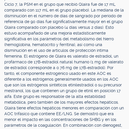
Ciclo 7, la PSM en el grupo que recibió Qlaira fue de 17 mL
comparado con 117 mL en el grupo placebo). La mediana de la
disminución en el número de días de sangrado por período de
referencia de 90 días fue significativamente mayor en el grupo
Qlaira comparado con placebo (4 días versus 2 días). Esto
estuvo acompañado de una mejoría estadísticamente
significativa en los parámetros del metabolismo del hierro
(hemoglobina, hematocrito y ferritina), así como una
disminución en el uso de artículos de protección íntima
femenina. El estrógeno de Qlaira es valerato de estradiol, un
profármaco de 17B-estradiol natural humano (1 mg de valerato
de estradiol corresponde a 0.76 mg de 17B-estradiol). Por
tanto, el componente estrogénico usado en este AOC es
diferente a los estrógenos generalmente usados en los AOC
que son los estrógenos sintéticos etinilestradiol o su precursor
mestranol, los que contienen un grupo de etinil en posición 17
alfa. Este grupo es responsable de la alta estabilidad
metabólica, pero también de los mayores efectos hepáticos.
Qlaira tiene efectos hepáticos menores en comparación con un
AOC trifásico que contiene EE/LNG. Se demostró que era
menor el impacto en las concentraciones de SHBG y en los
parámetros de la coagulación. En combinación con dienogest,