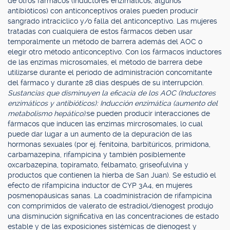
de otros fármacos (inductores enzimáticos, algunos
antibióticos) con anticonceptivos orales pueden producir
sangrado intracíclico y/o falla del anticonceptivo. Las mujeres
tratadas con cualquiera de estos fármacos deben usar
temporalmente un método de barrera además del AOC o
elegir otro método anticonceptivo. Con los fármacos inductores
de las enzimas microsomales, el método de barrera debe
utilizarse durante el período de administración concomitante
del fármaco y durante 28 días después de su interrupción.
Sustancias que disminuyen la eficacia de los AOC (Inductores
enzimáticos y antibióticos): Inducción enzimática (aumento del
metabolismo hepático):
se pueden producir interacciones de
fármacos que inducen las enzimas mircrosomales, lo cual
puede dar lugar a un aumento de la depuración de las
hormonas sexuales (por ej. fenitoína, barbitúricos, primidona,
carbamazepina, rifampicina y también posiblemente
oxcarbazepina, topiramato, felbamato, griseofulvina y
productos que contienen la hierba de San Juan). Se estudió el
efecto de rifampicina inductor de CYP 3A4, en mujeres
posmenopáusicas sanas. La coadministración de rifampicina
con comprimidos de valerato de estradiol/dienogest produjo
una disminución significativa en las concentraciones de estado
estable y de las exposiciones sistémicas de dienogest y