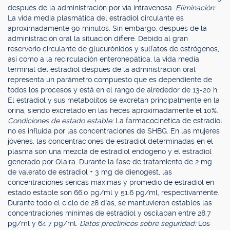
después de la administración por vía intravenosa.
Eliminación:
La vida media plasmática del estradiol circulante es
aproximadamente 90 minutos. Sin embargo, después de la
administración oral la situación difiere. Debido al gran
reservorio circulante de glucurónidos y sulfatos de estrógenos,
así como a la recirculación enterohepática, la vida media
terminal del estradiol después de la administración oral
representa un parámetro compuesto que es dependiente de
todos los procesos y está en el rango de alrededor de 13-20 h.
El estradiol y sus metabolitos se excretan principalmente en la
orina, siendo excretado en las heces aproximadamente el 10%.
Condiciones de estado estable:
La farmacocinética de estradiol
no es influida por las concentraciones de SHBG. En las mujeres
jóvenes, las concentraciones de estradiol determinadas en el
plasma son una mezcla de estradiol endógeno y el estradiol
generado por Qlaira. Durante la fase de tratamiento de 2 mg
de valerato de estradiol + 3 mg de dienogest, las
concentraciones séricas máximas y promedio de estradiol en
estado estable son 66.0 pg/ml y 51.6 pg/ml, respectivamente.
Durante todo el ciclo de 28 días, se mantuvieron estables las
concentraciones mínimas de estradiol y oscilaban entre 28.7
pg/ml y 64.7 pg/ml.
Datos preclínicos sobre seguridad:
Los