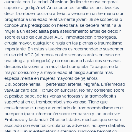
aumenta con: La edad. Obesidad (índice de masa corporal
superior a 30 kg/m2). Antecedentes familiares positivos (es
decir, tromboembolismo arterial o venoso en un hermano o un
progenitor a una edad relativamente joven). Si se sospecha o
conoce una predisposición hereditaria, se deberá remitir a la
mujer a un especialista para asesoramiento antes de decidir
sobre el uso de cualquier AOC. Inmovilización prolongada,
cirugía mayor, cualquier cirugía en las piernas o traumatismo
importante. En estas situaciones es recomendable suspender
el uso del AOC (al menos cuatro semanas antes en caso de
una cirugía prolongada) y no reanudarlo hasta dos semanas
después de volver a la movilidad completa. Tabaquismo (a
mayor consumo y a mayor edad el riesgo aumenta más,
especialmente en mujeres mayores de 35 años).
Dislipoproteinemia. Hipertensión arterial. Migraña. Enfermedad
valvular cardíaca. Fibrilación auricular. No hay consenso sobre
el posible papel de las venas varicosas y la tromboflebitis
superficial en el tromboembolismo venoso. Tiene que
considerarse el riesgo aumentado de tromboembolismo en el
puerperio (para información sobre embarazo y lactancia ver
Embarazo y lactancia). Otras entidades médicas que se han
asociado con eventos circulatorios adversos incluyen diabetes
Mellitus, lupus eritematoso sistémico, síndrome hemolítico