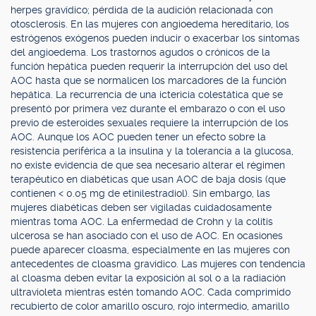
herpes gravídico; pérdida de la audición relacionada con
otosclerosis. En las mujeres con angioedema hereditario, los
estrógenos exógenos pueden inducir o exacerbar los síntomas
del angioedema. Los trastornos agudos o crónicos de la
función hepática pueden requerir la interrupción del uso del
AOC hasta que se normalicen los marcadores de la función
hepática. La recurrencia de una ictericia colestática que se
presentó por primera vez durante el embarazo o con el uso
previo de esteroides sexuales requiere la interrupción de los
AOC. Aunque los AOC pueden tener un efecto sobre la
resistencia periférica a la insulina y la tolerancia a la glucosa,
no existe evidencia de que sea necesario alterar el régimen
terapéutico en diabéticas que usan AOC de baja dosis (que
contienen < 0.05 mg de etinilestradiol). Sin embargo, las
mujeres diabéticas deben ser vigiladas cuidadosamente
mientras toma AOC. La enfermedad de Crohn y la colitis
ulcerosa se han asociado con el uso de AOC. En ocasiones
puede aparecer cloasma, especialmente en las mujeres con
antecedentes de cloasma gravídico. Las mujeres con tendencia
al cloasma deben evitar la exposición al sol o a la radiación
ultravioleta mientras estén tomando AOC. Cada comprimido
recubierto de color amarillo oscuro, rojo intermedio, amarillo