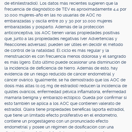
de etinilestradiol). Los datos más recientes sugieren que la
frecuencia de diagnóstico de TEV es aproximadamente 4,4 por
10.000 mujeres-año en las no usuarias de AOC no
embarazadas y oscila entre 20 y 30 por 10.000 mujeres
embarazadas y posparto. Además de la protección
anticonceptiva, los AOC tienen varias propiedades positivas
que, junto a las propiedades negativas (ver Advertencias y
Reacciones adversas), pueden ser útiles en decidir el método
de control de la natalidad. El ciclo es más regular y la
menstruación es con frecuencia menos dolorosa y el sangrado
es más ligero. Esto último puede ocasionar una disminución de
la incidencia de deficiencia de hierro. Además de esto, hay
evidencia de un riesgo reducido de cáncer endometrial y
cáncer ovárico. Igualmente, se ha demostrado que los AOC de
dosis más altas (0.05 mg de estradiol) reducen la incidencia de
quistes ováricos, enfermedad pélvica inflamatoria, enfermedad
mamaria benigna y embarazo ectópico. Queda por confirmar si
esto también se aplica a los AOC que contienen valerato de
estradiol. Qlaira tiene propiedades benéficas (aporta estradiol,
que tiene un limitado efecto proliferativo en el endometrio,
contiene un progestágeno con un pronunciado efecto
endometrial y posee un régimen de dosificación con una