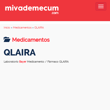
Togg
navig
Inicio
»
Medicamentos
»
QLAIRA
Medicamentos
QLAIRA
Laboratorio
Bayer
Medicamento / Fármaco QLAIRA