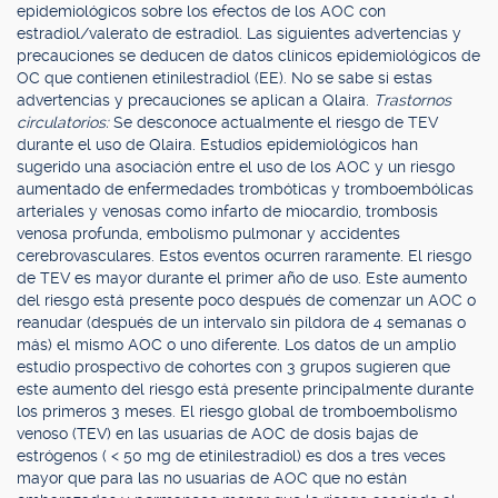
epidemiológicos sobre los efectos de los AOC con
estradiol/valerato de estradiol. Las siguientes advertencias y
precauciones se deducen de datos clínicos epidemiológicos de
OC que contienen etinilestradiol (EE). No se sabe si estas
advertencias y precauciones se aplican a Qlaira.
Trastornos
circulatorios:
Se desconoce actualmente el riesgo de TEV
durante el uso de Qlaira. Estudios epidemiológicos han
sugerido una asociación entre el uso de los AOC y un riesgo
aumentado de enfermedades trombóticas y tromboembólicas
arteriales y venosas como infarto de miocardio, trombosis
venosa profunda, embolismo pulmonar y accidentes
cerebrovasculares. Estos eventos ocurren raramente. El riesgo
de TEV es mayor durante el primer año de uso. Este aumento
del riesgo está presente poco después de comenzar un AOC o
reanudar (después de un intervalo sin píldora de 4 semanas o
más) el mismo AOC o uno diferente. Los datos de un amplio
estudio prospectivo de cohortes con 3 grupos sugieren que
este aumento del riesgo está presente principalmente durante
los primeros 3 meses. El riesgo global de tromboembolismo
venoso (TEV) en las usuarias de AOC de dosis bajas de
estrógenos ( < 50 mg de etinilestradiol) es dos a tres veces
mayor que para las no usuarias de AOC que no están