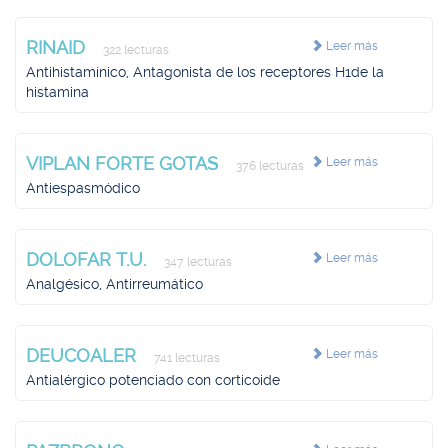
RINAID
Leer más
322 lecturas
Antihistamínico, Antagonista de los receptores H1de la
histamina
VIPLAN FORTE GOTAS
Leer más
376 lecturas
Antiespasmódico
DOLOFAR T.U.
Leer más
347 lecturas
Analgésico, Antirreumático
DEUCOALER
Leer más
741 lecturas
Antialérgico potenciado con corticoide