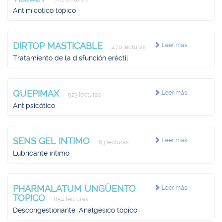
Antimicótico tópico
DIRTOP MASTICABLE
Leer más
470 lecturas
Tratamiento de la disfunción eréctil
QUEPIMAX
Leer más
523 lecturas
Antipsicótico
SENS GEL INTIMO
Leer más
63 lecturas
Lubricante íntimo
PHARMALATUM UNGÜENTO
Leer más
TOPICO
854 lecturas
Descongestionante, Analgésico tópico