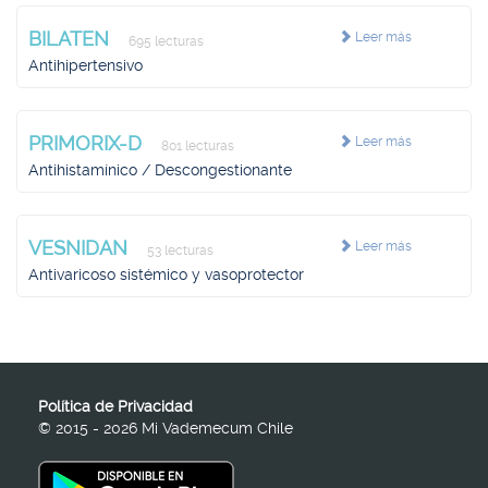
BILATEN
Leer más
695 lecturas
Antihipertensivo
PRIMORIX-D
Leer más
801 lecturas
Antihistamínico / Descongestionante
VESNIDAN
Leer más
53 lecturas
Antivaricoso sistémico y vasoprotector
Política de Privacidad
© 2015 - 2026 Mi Vademecum Chile