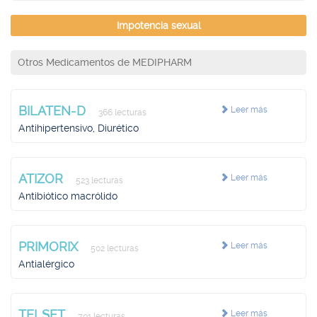
Impotencia sexual
Otros Medicamentos de MEDIPHARM
BILATEN-D
Leer más
366 lecturas
Antihipertensivo, Diurético
ATIZOR
Leer más
523 lecturas
Antibiótico macrólido
PRIMORIX
Leer más
502 lecturas
Antialérgico
TELSET
Leer más
701 lecturas