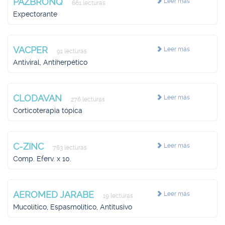
PAZBRONQ
Leer más
661 lecturas
Expectorante
VACPER
Leer más
91 lecturas
Antiviral, Antiherpético
CLODAVAN
Leer más
276 lecturas
Corticoterapia tópica
C-ZINC
Leer más
763 lecturas
Comp. Eferv. x 10.
AEROMED JARABE
Leer más
19 lecturas
Mucolítico, Espasmolítico, Antitusivo