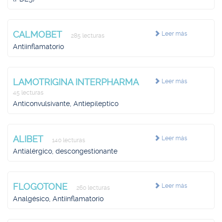
CALMOBET
Leer más
285 lecturas
Antiinflamatorio
LAMOTRIGINA INTERPHARMA
Leer más
45 lecturas
Anticonvulsivante, Antiepileptico
ALIBET
Leer más
140 lecturas
Antialérgico, descongestionante
FLOGOTONE
Leer más
260 lecturas
Analgésico, Antiinflamatorio