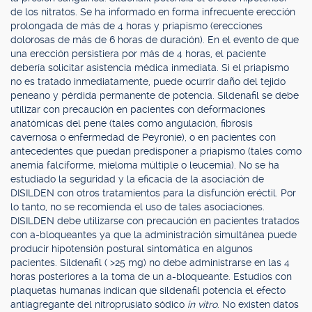
de los nitratos. Se ha informado en forma infrecuente erección
prolongada de más de 4 horas y priapismo (erecciones
dolorosas de más de 6 horas de duración). En el evento de que
una erección persistiera por más de 4 horas, el paciente
debería solicitar asistencia médica inmediata. Si el priapismo
no es tratado inmediatamente, puede ocurrir daño del tejido
peneano y pérdida permanente de potencia. Sildenafil se debe
utilizar con precaución en pacientes con deformaciones
anatómicas del pene (tales como angulación, fibrosis
cavernosa o enfermedad de Peyronie), o en pacientes con
antecedentes que puedan predisponer a priapismo (tales como
anemia falciforme, mieloma múltiple o leucemia). No se ha
estudiado la seguridad y la eficacia de la asociación de
DISILDEN con otros tratamientos para la disfunción eréctil. Por
lo tanto, no se recomienda el uso de tales asociaciones.
DISILDEN debe utilizarse con precaución en pacientes tratados
con a-bloqueantes ya que la administración simultánea puede
producir hipotensión postural sintomática en algunos
pacientes. Sildenafil ( >25 mg) no debe administrarse en las 4
horas posteriores a la toma de un a-bloqueante. Estudios con
plaquetas humanas indican que sildenafil potencia el efecto
antiagregante del nitroprusiato sódico
in vitro
. No existen datos