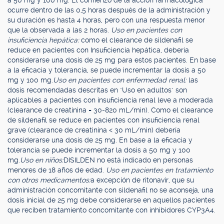
a 50 mg y 100 mg. El comienzo de la acción farmacológica
ocurre dentro de las 0,5 horas después de la administración y
su duración es hasta 4 horas, pero con una respuesta menor
que la observada a las 2 horas.
Uso en pacientes con
insuficiencia hepática:
como el clearance de sildenafil se
reduce en pacientes con Insuficiencia hepática, debería
considerarse una dosis de 25 mg para estos pacientes. En base
a la eficacia y tolerancia, se puede incrementar la dosis a 50
mg y 100 mg.
Uso en pacientes con enfermedad renal:
las
dosis recomendadas descritas en "Uso en adultos" son
aplicables a pacientes con insuficiencia renal leve a moderada
(clearance de creatinina = 30-820 mL/min). Como el clearance
de sildenafil se reduce en pacientes con insuficiencia renal
grave (clearance de creatinina < 30 mL/min) debería
considerarse una dosis de 25 mg. En base a la eficacia y
tolerancia se puede incrementar la dosis a 50 mg y 100
mg.
Uso en niños:
DISILDEN no está indicado en personas
menores de 18 años de edad.
Uso en pacientes en tratamiento
con otros medicamentos:
a excepción de ritonavir, que su
administración concomitante con sildenafil no se aconseja, una
dosis inicial de 25 mg debe considerarse en aquellos pacientes
que reciben tratamiento concomitante con inhibidores CYP3A4.