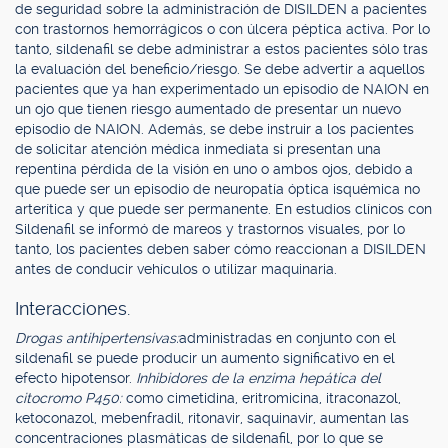
de seguridad sobre la administración de DISILDEN a pacientes
con trastornos hemorrágicos o con úlcera péptica activa. Por lo
tanto, sildenafil se debe administrar a estos pacientes sólo tras
la evaluación del beneficio/riesgo. Se debe advertir a aquellos
pacientes que ya han experimentado un episodio de NAION en
un ojo que tienen riesgo aumentado de presentar un nuevo
episodio de NAION. Además, se debe instruir a los pacientes
de solicitar atención médica inmediata si presentan una
repentina pérdida de la visión en uno o ambos ojos, debido a
que puede ser un episodio de neuropatía óptica isquémica no
arterítica y que puede ser permanente. En estudios clínicos con
Sildenafil se informó de mareos y trastornos visuales, por lo
tanto, los pacientes deben saber cómo reaccionan a DISILDEN
antes de conducir vehículos o utilizar maquinaria.
Interacciones.
Drogas antihipertensivas:
administradas en conjunto con el
sildenafil se puede producir un aumento significativo en el
efecto hipotensor.
Inhibidores de la enzima hepática del
citocromo P450:
como cimetidina, eritromicina, itraconazol,
ketoconazol, mebenfradil, ritonavir, saquinavir, aumentan las
concentraciones plasmáticas de sildenafil, por lo que se