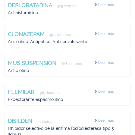
DESLORATADINA
Leer más
329 lecturas
Antihistamínico
CLONAZEPAM
Leer más
907 lecturas
Ansiolítico, Antipático, Anticonvulsivante
MUS SUSPENSION
Leer más
616 lecturas
Antibiótico
FLEMILAR
Leer más
987 lecturas
Expectorante espasmolítico
DISILDEN
Leer más
21 lecturas
Inhibidor selectivo de la enzima fosfodiesterasa tipo 5
(PDE5)