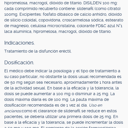
hipromelosa, macrogol, dióxido de titanio. DISILDEN 100 mg:
cada comprimido recubierto contiene: sildenafil (como citrato)
100mg. Excipientes: fosfato dibásico de calcio anhidro, dióxido
de silicio coloidal, copovidona, croscarmelosa sódica, estearato
de magnesio, celulosa microcristalina, colorante FD&C azul N°1
laca alumínica, hipromelosa, macrogol, dióxido de titanio.
Indicaciones.
Tratamiento de la disfunción eréctil.
Dosificación.
El médico debe indicar la posología y el tipo de tratamiento a
su caso particular, no obstante la dosis usual recomendada es
de 50 mg según sea necesario, aproximadamente 1 hora antes
de la actividad sexual. En base a la eficacia y la tolerancia, la
dosis se puede aumentar a 100 mg o disminuir a 25 mg. La
dosis máxima diaria es de 100 mg. La pauta máxima de
dosificación recomendada es de 1 vez al día.
Uso en
ancianos:
como el clearance de sildenafil se reduce en estos
pacientes, se debería utilizar una primera dosis de 25 mg. En
base a la eficacia y la tolerancia, se puede incrementar la dosis