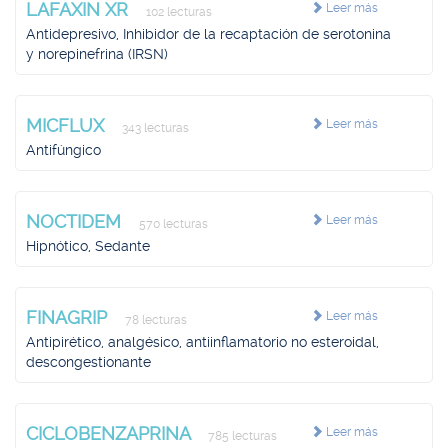
LAFAXIN XR
Leer más
102 lecturas
Antidepresivo, Inhibidor de la recaptación de serotonina
y norepinefrina (IRSN)
MICFLUX
Leer más
343 lecturas
Antifúngico
NOCTIDEM
Leer más
570 lecturas
Hipnótico, Sedante
FINAGRIP
Leer más
78 lecturas
Antipirético, analgésico, antiinflamatorio no esteroidal,
descongestionante
CICLOBENZAPRINA
Leer más
785 lecturas