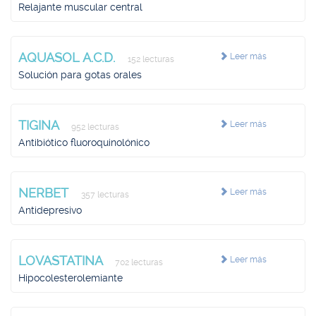
Relajante muscular central
AQUASOL A.C.D.
Leer más
152 lecturas
Solución para gotas orales
TIGINA
Leer más
952 lecturas
Antibiótico fluoroquinolónico
NERBET
Leer más
357 lecturas
Antidepresivo
LOVASTATINA
Leer más
702 lecturas
Hipocolesterolemiante