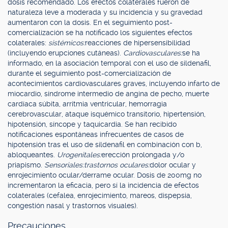
dosis recomendado. Los efectos colaterales fueron de
naturaleza leve a moderada y su incidencia y su gravedad
aumentaron con la dosis. En el seguimiento post-
comercialización se ha notificado los siguientes efectos
colaterales:
sistémicos:
reacciones de hipersensibilidad
(incluyendo erupciones cutáneas).
Cardiovasculares:
se ha
informado, en la asociación temporal con el uso de sildenafil,
durante el seguimiento post-comercialización de
acontecimientos cardiovasculares graves, incluyendo infarto de
miocardio, síndrome intermedio de angina de pecho, muerte
cardíaca súbita, arritmia ventricular, hemorragia
cerebrovascular, ataque isquémico transitorio, hipertensión,
hipotensión, síncope y taquicardia. Se han recibido
notificaciones espontáneas infrecuentes de casos de
hipotensión tras el uso de sildenafil en combinación con b,
abloqueantes.
Urogenitales:
erección prolongada y/o
priapismo.
Sensoriales:
trastornos oculares:
dolor ocular y
enrojecimiento ocular/derrame ocular. Dosis de 200mg no
incrementaron la eficacia, pero sí la incidencia de efectos
colaterales (cefalea, enrojecimiento, mareos, dispepsia,
congestión nasal y trastornos visuales).
Precauciones.