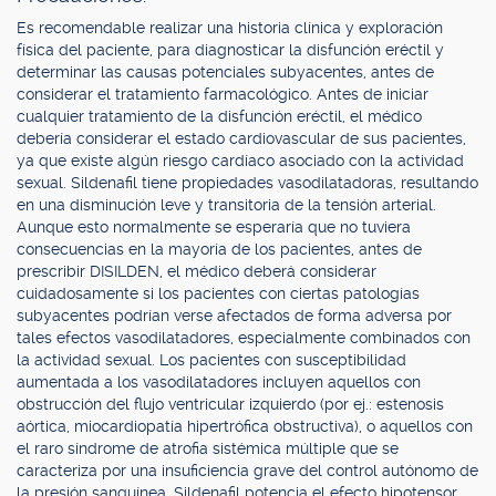
Es recomendable realizar una historia clínica y exploración
física del paciente, para diagnosticar la disfunción eréctil y
determinar las causas potenciales subyacentes, antes de
considerar el tratamiento farmacológico. Antes de iniciar
cualquier tratamiento de la disfunción eréctil, el médico
debería considerar el estado cardiovascular de sus pacientes,
ya que existe algún riesgo cardíaco asociado con la actividad
sexual. Sildenafil tiene propiedades vasodilatadoras, resultando
en una disminución leve y transitoria de la tensión arterial.
Aunque esto normalmente se esperaría que no tuviera
consecuencias en la mayoría de los pacientes, antes de
prescribir DISILDEN, el médico deberá considerar
cuidadosamente si los pacientes con ciertas patologías
subyacentes podrían verse afectados de forma adversa por
tales efectos vasodilatadores, especialmente combinados con
la actividad sexual. Los pacientes con susceptibilidad
aumentada a los vasodilatadores incluyen aquellos con
obstrucción del flujo ventricular izquierdo (por ej.: estenosis
aórtica, miocardiopatía hipertrófica obstructiva), o aquellos con
el raro síndrome de atrofia sistémica múltiple que se
caracteriza por una insuficiencia grave del control autónomo de
la presión sanguínea. Sildenafil potencia el efecto hipotensor