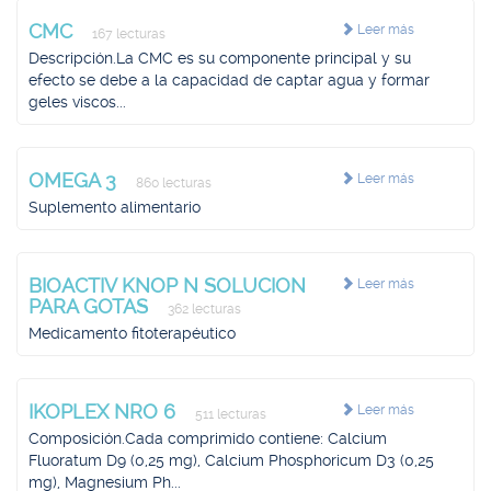
CMC
Leer más
167 lecturas
Descripción.La CMC es su componente principal y su
efecto se debe a la capacidad de captar agua y formar
geles viscos...
OMEGA 3
Leer más
860 lecturas
Suplemento alimentario
BIOACTIV KNOP N SOLUCION
Leer más
PARA GOTAS
362 lecturas
Medicamento fitoterapéutico
IKOPLEX NRO 6
Leer más
511 lecturas
Composición.Cada comprimido contiene: Calcium
Fluoratum D9 (0,25 mg), Calcium Phosphoricum D3 (0,25
mg), Magnesium Ph...