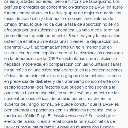
sanas ajustadas por edad, peso e historia de tabaquismo. Los
perfiles promedios de concentración-tiempo de DRSP en suero
fueron comparables en los dos grupos de mujeres durante las
fases de absorción y distribución, con similares valores de
Cmáxy tmáx, lo que indica que la tasa de absorción no se vio
afectada por la insuficiencia hepática. La vida media terminal
promedio fue aproximadamente 1,8 vez mayor y la exposición
sistémica estaba aumentada unas 2 veces, la depuración oral
aparente (CL/f) aproximadamente un 50 % menor que en
sujetos con función hepática normal. La disminución observada
en la depuración de la DRSP en voluntarias con insuficiencia
hepática moderada, en comparación con las voluntarias sanas,
no se reflejó en una diferencia aparente en las concentraciones
séricas de potasio entre los dos grupos de voluntarias. Incluso
en presencia de diabetes y de tratamiento concomitante con
espironolactona (dos factores que pueden predisponer a la
paciente a hiperpotasemia), no se observó un aumento de las
concentraciones séricas de potasio por encima del límite
superior del rango normal. Se puede concluir que la DRSP es
bien tolerada en pacientes con insuficiencia hepática leve o
moderada (Child Pugh B).
Insuficiencia renal:
Se investigó el
efecto de la insuficiencia renal sobre la farmacocinética de
DRSP (3 mg al día durante 14 días) en mujeres con función