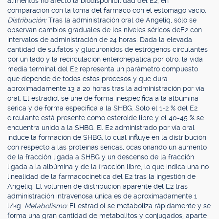
alimentos no afectó la biodisponibilidad del E2, en
comparación con la toma del fármaco con el estómago vacío.
Distribución:
Tras la administración oral de Angeliq, sólo se
observan cambios graduales de los niveles séricos deE2 con
intervalos de administración de 24 horas. Dada la elevada
cantidad de sulfatos y glucurónidos de estrógenos circulantes
por un lado y la recirculación enterohepática por otro, la vida
media terminal del E2 representa un parámetro compuesto
que depende de todos estos procesos y que dura
aproximadamente 13 a 20 horas tras la administración por vía
oral. El estradiol se une de forma inespecífica a la albúmina
sérica y de forma específica a la SHBG. Sólo el 1-2 % del E2
circulante está presente como esteroide libre y el 40-45 % se
encuentra unido a la SHBG. El E2 administrado por vía oral
induce la formación de SHBG, lo cual influye en la distribución
con respecto a las proteínas séricas, ocasionando un aumento
de la fracción ligada a SHBG y un descenso de la fracción
ligada a la albúmina y de la fracción libre, lo que indica una no
linealidad de la farmacocinética del E2 tras la ingestión de
Angeliq. El volumen de distribución aparente del E2 tras
administración intravenosa única es de aproximadamente 1
l/kg.
Metabolismo:
El estradiol se metaboliza rápidamente y se
forma una gran cantidad de metabolitos y conjugados, aparte