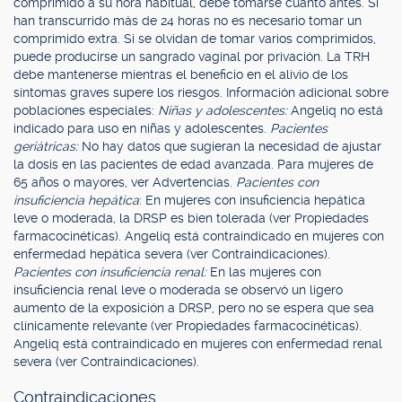
comprimido a su hora habitual, debe tomarse cuanto antes. Si
han transcurrido más de 24 horas no es necesario tomar un
comprimido extra. Si se olvidan de tomar varios comprimidos,
puede producirse un sangrado vaginal por privación. La TRH
debe mantenerse mientras el beneficio en el alivio de los
síntomas graves supere los riesgos. Información adicional sobre
poblaciones especiales:
Niñas y adolescentes:
Angeliq no está
indicado para uso en niñas y adolescentes.
Pacientes
geriátricas:
No hay datos que sugieran la necesidad de ajustar
la dosis en las pacientes de edad avanzada. Para mujeres de
65 años o mayores, ver Advertencias.
Pacientes con
insuficiencia hepática
: En mujeres con insuficiencia hepática
leve o moderada, la DRSP es bien tolerada (ver Propiedades
farmacocinéticas). Angeliq está contraindicado en mujeres con
enfermedad hepática severa (ver Contraindicaciones).
Pacientes con insuficiencia renal:
En las mujeres con
insuficiencia renal leve o moderada se observó un ligero
aumento de la exposición a DRSP, pero no se espera que sea
clínicamente relevante (ver Propiedades farmacocinéticas).
Angeliq está contraindicado en mujeres con enfermedad renal
severa (ver Contraindicaciones).
Contraindicaciones.