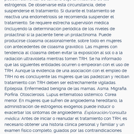
estrógenos. De observarse esta circunstancia, debe
suspenderse el tratamiento. Si durante el tratamiento se
reactiva una endometriosis se recomienda suspender el
tratamiento. Se requiere estrecha supervisión médica
(incluyendo la determinación periódica de los niveles de
prolactina) si la paciente tiene un prolactinoma. Puede
producirse cloasma ocasionalmente, sobre todo en mujeres
con antecedentes de cloasma gravídico. Las mujeres con
tendencia al cloasma deben evitar la exposición al sol o a la
radiación ultravioleta mientras tomen TRH. Se ha informado
que las siguientes entidades ocurren o empeoran con el uso de
TRH. Aunque la evidencia de una asociación con el empleo de
TRH no es concluyente las mujeres que las padezcan y reciban
tratamiento con TRH deben ser estrechamente vigiladas.
Epilepsia. Enfermedad benigna de las mamas. Asma. Migraña.
Porfiria. Otosclerosis. Lupus eritematoso sistémico. Corea
menor. En mujeres que sufren de angioedema hereditario, la
administración de estrógenos exógenos puede inducir o
exacerbar los síntomas de angioedema.
Exploración/consulta
médica:
Antes de iniciar o reanudar el tratamiento con TRH, es
necesario obtener una historia clínica personal y familiar y un
examen físico completo, guiados por las contraindicaciones