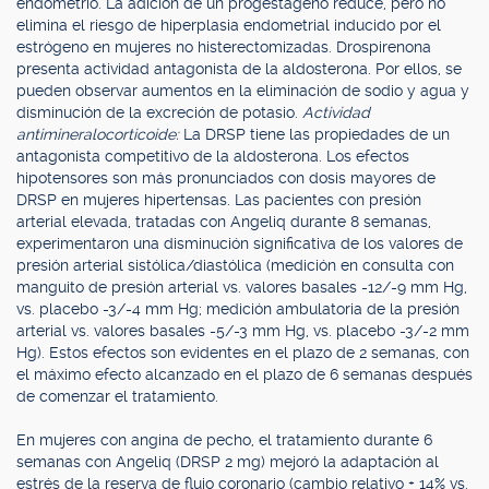
endometrio. La adición de un progestágeno reduce, pero no
elimina el riesgo de hiperplasia endometrial inducido por el
estrógeno en mujeres no histerectomizadas. Drospirenona
presenta actividad antagonista de la aldosterona. Por ellos, se
pueden observar aumentos en la eliminación de sodio y agua y
disminución de la excreción de potasio.
Actividad
antimineralocorticoide:
La DRSP tiene las propiedades de un
antagonista competitivo de la aldosterona. Los efectos
hipotensores son más pronunciados con dosis mayores de
DRSP en mujeres hipertensas. Las pacientes con presión
arterial elevada, tratadas con Angeliq durante 8 semanas,
experimentaron una disminución significativa de los valores de
presión arterial sistólica/diastólica (medición en consulta con
manguito de presión arterial vs. valores basales -12/-9 mm Hg,
vs. placebo -3/-4 mm Hg; medición ambulatoria de la presión
arterial vs. valores basales -5/-3 mm Hg, vs. placebo -3/-2 mm
Hg). Estos efectos son evidentes en el plazo de 2 semanas, con
el máximo efecto alcanzado en el plazo de 6 semanas después
de comenzar el tratamiento.
En mujeres con angina de pecho, el tratamiento durante 6
semanas con Angeliq (DRSP 2 mg) mejoró la adaptación al
estrés de la reserva de flujo coronario (cambio relativo + 14% vs.