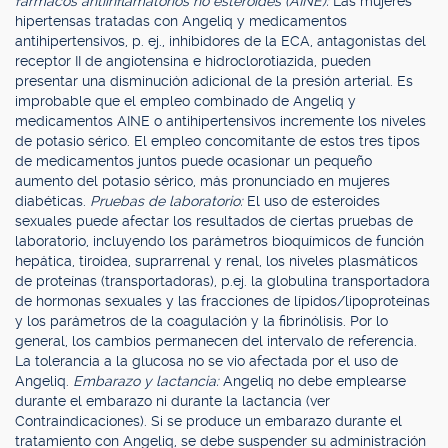
fármacos antiinflamatorios no esteroides (AINE):
Las mujeres
hipertensas tratadas con Angeliq y medicamentos
antihipertensivos, p. ej., inhibidores de la ECA, antagonistas del
receptor II de angiotensina e hidroclorotiazida, pueden
presentar una disminución adicional de la presión arterial. Es
improbable que el empleo combinado de Angeliq y
medicamentos AINE o antihipertensivos incremente los niveles
de potasio sérico. El empleo concomitante de estos tres tipos
de medicamentos juntos puede ocasionar un pequeño
aumento del potasio sérico, más pronunciado en mujeres
diabéticas.
Pruebas de laboratorio:
El uso de esteroides
sexuales puede afectar los resultados de ciertas pruebas de
laboratorio, incluyendo los parámetros bioquímicos de función
hepática, tiroidea, suprarrenal y renal, los niveles plasmáticos
de proteínas (transportadoras), p.ej. la globulina transportadora
de hormonas sexuales y las fracciones de lípidos/lipoproteínas
y los parámetros de la coagulación y la fibrinólisis. Por lo
general, los cambios permanecen del intervalo de referencia.
La tolerancia a la glucosa no se vio afectada por el uso de
Angeliq.
Embarazo y lactancia:
Angeliq no debe emplearse
durante el embarazo ni durante la lactancia (ver
Contraindicaciones). Si se produce un embarazo durante el
tratamiento con Angeliq, se debe suspender su administración