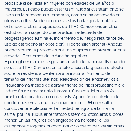
probable si se inicia en mujeres con edades de 65 años o
mayores. El riesgo puede estar disminuido si el tratamiento se
inicia en la menopausia temprana, como se ha observado en
otros estudios. Se desconoce si estos hallazgos también se
extienden a otros preparados de TRH.). Cáncer endometrial
(estudios han sugerido que la adición adecuada de
progestágenos elimina el incremento del riesgo resultante del
uso de estrógeno sin oposición). Hipertensión arterial (Angeliq
puede reducir la presión arterial en mujeres con presión arterial
elevada). Trastornos de la función hepática.
Hipertrigliceridemia (riesgo aumentado de pancreatitis cuando
se utiliza TRH). Cambios en la tolerancia a la glucosa o efecto
sobre la resistencia periférica a la insulina. Aumento del
tamaño de miomas uterinos. Reactivación de endometriosis.
Prolactinoma (riesgo de agravamiento de hiperprolactinemia o
inducción de crecimiento tumoral). Cloasma. Ictericia y/o
prurito relacionados con colestasis. Aparición o deterioro de
condiciones en las que la asociación con TRH no resulta
concluyente: epilepsia; enfermedad benigna de la mama;
asma; porfiria; lupus eritematoso sistémico; otosclerosis; corea
menor. En las mujeres con angioedema hereditario, los
estrógenos exógenos pueden inducir o exacerbar los síntomas