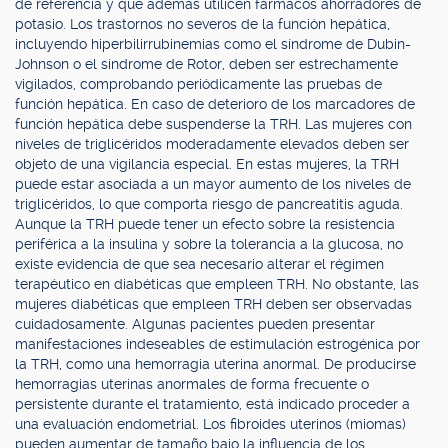
de referencia y que además utilicen fármacos ahorradores de
potasio. Los trastornos no severos de la función hepática,
incluyendo hiperbilirrubinemias como el síndrome de Dubin-
Johnson o el síndrome de Rotor, deben ser estrechamente
vigilados, comprobando periódicamente las pruebas de
función hepática. En caso de deterioro de los marcadores de
función hepática debe suspenderse la TRH. Las mujeres con
niveles de triglicéridos moderadamente elevados deben ser
objeto de una vigilancia especial. En estas mujeres, la TRH
puede estar asociada a un mayor aumento de los niveles de
triglicéridos, lo que comporta riesgo de pancreatitis aguda.
Aunque la TRH puede tener un efecto sobre la resistencia
periférica a la insulina y sobre la tolerancia a la glucosa, no
existe evidencia de que sea necesario alterar el régimen
terapéutico en diabéticas que empleen TRH. No obstante, las
mujeres diabéticas que empleen TRH deben ser observadas
cuidadosamente. Algunas pacientes pueden presentar
manifestaciones indeseables de estimulación estrogénica por
la TRH, como una hemorragia uterina anormal. De producirse
hemorragias uterinas anormales de forma frecuente o
persistente durante el tratamiento, está indicado proceder a
una evaluación endometrial. Los fibroides uterinos (miomas)
pueden aumentar de tamaño bajo la influencia de los