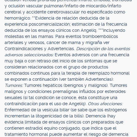
y oclusión vascular pulmonar/infarto de miocardio/infarto
cerebral y accidente cerebrovascular no especificado como
hemorrágico. **Evidencia de relación deducida de la
experiencia poscomercialización; estimación de la frecuencia
deducida de los ensayos clínicos con Angeliq. ***Incluyendo
molestias en las mamas. Para eventos tromboembólicos
arteriales y venosos, cáncer de mama y migraña ver
Contraindicaciones y Advertencias.
Descripción de los eventos
adversos seleccionados:
Eventos adversos con una frecuencia
muy baja o con retraso del inicio de los síntomas que se
consideran relacionados con el grupo de productos
combinados continuos para la terapia de reemplazo hormonal
se exponen a continuación (ver también Advertencias):
Tumores:
Tumores hepáticos (benignos y malignos). Tumores
malignos y condiciones premalignas influidos por esteroides
sexuales (si tal condición se conoce, ésta constituye una
contraindicación para el uso de Angeliq).
Otras afecciones:
Enfermedad de la vesícula biliar (se sabe que los estrógenos
incrementan la litogenicidad de la bilis). Demencia (hay
evidencia limitada de ensayos clínicos con preparados que
contienen estradiol equino conjugado, que indica que el
tratamiento hormonal puede aumentar el riesgo de demencia