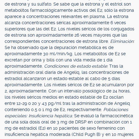
de estrona y su sulfato. Se sabe que la estrona y el estriol son
metabolitos farmacológicamente activos del E2; sólo la estrona
aparece a concentraciones relevantes en plasma. La estrona
alcanza concentraciones séricas aproximadamente 6 veces
superiores que las del E2. Los niveles séricos de los conjugados
de estrona son aproximadamente 26 veces mayores que las
correspondientes concentraciones de estrona libre.
Eliminación:
Se ha observado que la depuración metabólica es de
aproximadamente 30 ml/min/kg. Los metabolitos de E2 se
excretan por orina y bilis con una vida media de 1 día
aproximadamente.
Condiciones de estado estable
: Tras la
administración oral diaria de Angeliq, las concentraciones de
estradiol alcanzaron un estado estable al cabo de 5 días
aproximadamente. Los niveles séricos de E2 se acumularon por
2, aproximadamente. Con un intervalo posológico de 24 horas,
los niveles séricos medios en estado estable de E2 oscilan
entre 12-29 o 20 y 43 pg/ml tras la administración de Angeliq
conteniendo 0.5 o 1 mg de E2, respectivamente.
Poblaciones
especiales: Insuficiencia hepática:
Se evaluó la farmacocinética
de una sola dosis oral de 3 mg de DRSP en combinación con 1
mg de estradiol (E2) en 10 pacientes de sexo femenino con
insuficiencia hepática moderada (Child Pugh B) y en 10 mujeres