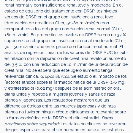
renal normal y con insuficiencia renal leve y moderada. En el
estado de equilibrio del tratamiento con DRSP, los niveles
séricos de DRSP en el grupo con insuficiencia renal leve
(depuración de creatinina CLcr, 50-80 ml/min) fueron
comparables a los del grupo con función renal normal (CLcr,
>80 ml/min). En promedio, los niveles de DRSP fueron un 37 %
superiores en el grupo con insuficiencia renal moderado (CLcr,
30 - 50 ml/min) que en el grupo con función renal normal. El
análisis de regresión lineal de los valores de DRSP AUC (0-24h)
en relación con la depuración de creatinina reveló un aumento
del 3,5 %, con una reducción de 10 ml/min de la depuración de
creatinina. No se espera que este ligero aumento tenga
relevancia clínica.
Grupos étnicos:
Se estudió el impacto de los
factores étnicos sobre la farmacocinética de la DRSP (1-6 mg)
y etinilestradiol (0.02 mg) después de la administración oral
diaria única y repetida a mujeres jóvenes y sanas de raza
blanca y japonesas. Los resultados mostraron que las
diferencias étnicas entre las mujeres japonesas y de raza
blanca no tuvieron ningún efecto clínicamente relevante sobre
la farmacocinética de la DRSP y el etinilestradiol.
Datos
preclínicos sobre seguridad:
Los datos no clínicos no revelaron
riesgos especiales para el ser humano en base a los estudios