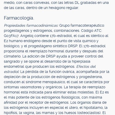
medio, con caras convexas, con las letras DL grabadas en una
de las caras, dentro de un hexágono regular.
Farmacología.
Propiedades farmacodinámicas:
Grupo farmacoterapéutico:
progestágenos y estrógenos, combinaciones. Código ATC:
G03FA17. Angeliq contiene 17b-estradiol, el cual es idéntico al
E2 humano endógeno desde el punto de vista químico y
biológico, y el progestágeno sintético DRSP. El 17b-estradiol
proporciona el reemplazo hormonal durante y después del
climaterio. La adición de DRSP ayuda a proveer control del
sangrado y se opone al desarrollo de la hiperplasia
endometrial que producen los estrógenos.
Efectos del
estradiol:
La pérdida de la función ovárica, acompañada por la
depleción de la producción de estrógenos y progesterona,
conducen al síndrome menopáusico, el cual se caracteriza por
síntomas vasomotores y orgánicos. La terapia de reemplazo
hormonal está indicada para eliminar estas molestias. El E2 es
el más potente de los estrógenos fisiológicos, con máxima
afinidad por el receptor de estrógenos. Los órganos diana de
los estrógenos incluyen en especial el útero, el hipotálamo, la
hipófisis, la vagina, las mamas y los huesos (osteoclastos). El