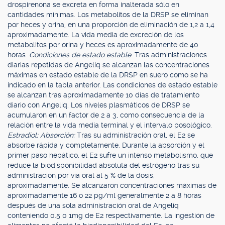
drospirenona se excreta en forma inalterada sólo en
cantidades mínimas. Los metabolitos de la DRSP se eliminan
por heces y orina, en una proporción de eliminación de 1,2 a 1,4
aproximadamente. La vida media de excreción de los
metabolitos por orina y heces es aproximadamente de 40
horas.
Condiciones de estado estable
: Tras administraciones
diarias repetidas de Angeliq se alcanzan las concentraciones
máximas en estado estable de la DRSP en suero como se ha
indicado en la tabla anterior. Las condiciones de estado estable
se alcanzan tras aproximadamente 10 días de tratamiento
diario con Angeliq. Los niveles plasmáticos de DRSP se
acumularon en un factor de 2 a 3, como consecuencia de la
relación entre la vida media terminal y el intervalo posológico.
Estradiol: Absorción:
Tras su administración oral, el E2 se
absorbe rápida y completamente. Durante la absorción y el
primer paso hepático, el E2 sufre un intenso metabolismo, que
reduce la biodisponibilidad absoluta del estrógeno tras su
administración por vía oral al 5 % de la dosis,
aproximadamente. Se alcanzaron concentraciones máximas de
aproximadamente 16 o 22 pg/ml generalmente 2 a 8 horas
después de una sola administración oral de Angeliq
conteniendo 0.5 0 1mg de E2 respectivamente. La ingestión de