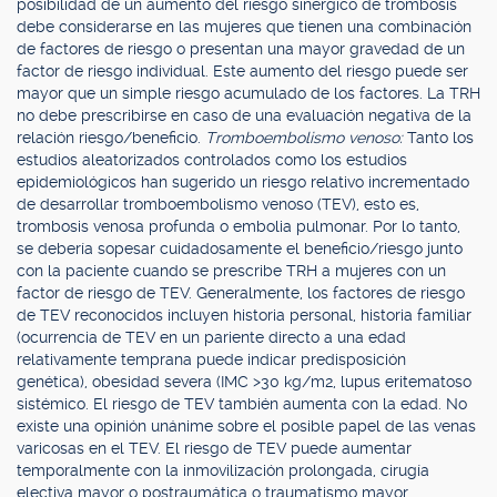
posibilidad de un aumento del riesgo sinérgico de trombosis
debe considerarse en las mujeres que tienen una combinación
de factores de riesgo o presentan una mayor gravedad de un
factor de riesgo individual. Este aumento del riesgo puede ser
mayor que un simple riesgo acumulado de los factores. La TRH
no debe prescribirse en caso de una evaluación negativa de la
relación riesgo/beneficio.
Tromboembolismo venoso:
Tanto los
estudios aleatorizados controlados como los estudios
epidemiológicos han sugerido un riesgo relativo incrementado
de desarrollar tromboembolismo venoso (TEV), esto es,
trombosis venosa profunda o embolia pulmonar. Por lo tanto,
se debería sopesar cuidadosamente el beneficio/riesgo junto
con la paciente cuando se prescribe TRH a mujeres con un
factor de riesgo de TEV. Generalmente, los factores de riesgo
de TEV reconocidos incluyen historia personal, historia familiar
(ocurrencia de TEV en un pariente directo a una edad
relativamente temprana puede indicar predisposición
genética), obesidad severa (IMC >30 kg/m2, lupus eritematoso
sistémico. El riesgo de TEV también aumenta con la edad. No
existe una opinión unánime sobre el posible papel de las venas
varicosas en el TEV. El riesgo de TEV puede aumentar
temporalmente con la inmovilización prolongada, cirugía
electiva mayor o postraumática o traumatismo mayor.