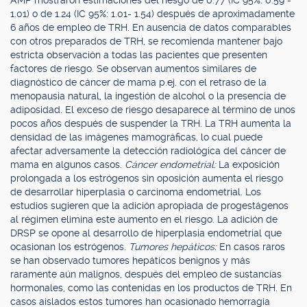
AMP mostraron estimaciones del riesgo de 0.77 (IC 95%: 0.59 -
1.01) o de 1.24 (IC 95%: 1.01- 1.54) después de aproximadamente
6 años de empleo de TRH. En ausencia de datos comparables
con otros preparados de TRH, se recomienda mantener bajo
estricta observación a todas las pacientes que presenten
factores de riesgo. Se observan aumentos similares de
diagnóstico de cáncer de mama p.ej. con el retraso de la
menopausia natural, la ingestión de alcohol o la presencia de
adiposidad. El exceso de riesgo desaparece al término de unos
pocos años después de suspender la TRH. La TRH aumenta la
densidad de las imágenes mamográficas, lo cual puede
afectar adversamente la detección radiológica del cáncer de
mama en algunos casos.
Cáncer endometrial:
La exposición
prolongada a los estrógenos sin oposición aumenta el riesgo
de desarrollar hiperplasia o carcinoma endometrial. Los
estudios sugieren que la adición apropiada de progestágenos
al régimen elimina este aumento en el riesgo. La adición de
DRSP se opone al desarrollo de hiperplasia endometrial que
ocasionan los estrógenos.
Tumores hepáticos:
En casos raros
se han observado tumores hepáticos benignos y más
raramente aún malignos, después del empleo de sustancias
hormonales, como las contenidas en los productos de TRH. En
casos aislados estos tumores han ocasionado hemorragia