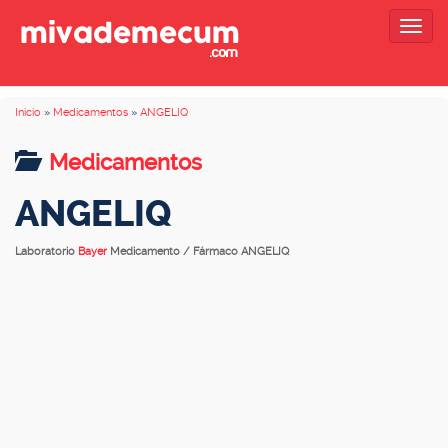
Togg
navig
Inicio
»
Medicamentos
»
ANGELIQ
Medicamentos
ANGELIQ
Laboratorio
Bayer
Medicamento / Fármaco ANGELIQ