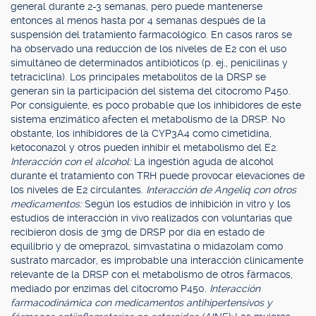
general durante 2-3 semanas, pero puede mantenerse
entonces al menos hasta por 4 semanas después de la
suspensión del tratamiento farmacológico. En casos raros se
ha observado una reducción de los niveles de E2 con el uso
simultáneo de determinados antibióticos (p. ej., penicilinas y
tetraciclina). Los principales metabolitos de la DRSP se
generan sin la participación del sistema del citocromo P450.
Por consiguiente, es poco probable que los inhibidores de este
sistema enzimático afecten el metabolismo de la DRSP. No
obstante, los inhibidores de la CYP3A4 como cimetidina,
ketoconazol y otros pueden inhibir el metabolismo del E2.
Interacción con el alcohol:
La ingestión aguda de alcohol
durante el tratamiento con TRH puede provocar elevaciones de
los niveles de E2 circulantes.
Interacción de Angeliq con otros
medicamentos:
Según los estudios de inhibición in vitro y los
estudios de interacción in vivo realizados con voluntarias que
recibieron dosis de 3mg de DRSP por día en estado de
equilibrio y de omeprazol, simvastatina o midazolam como
sustrato marcador, es improbable una interacción clínicamente
relevante de la DRSP con el metabolismo de otros fármacos,
mediado por enzimas del citocromo P450.
Interacción
farmacodinámica con medicamentos antihipertensivos y