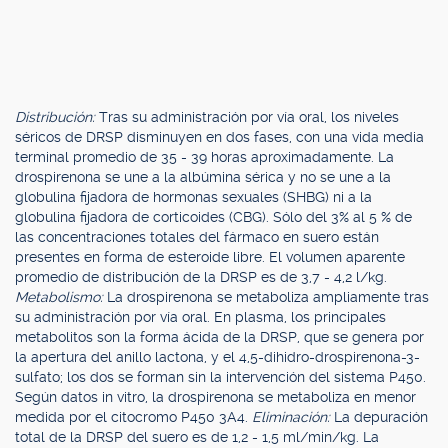
Distribución:
Tras su administración por vía oral, los niveles
séricos de DRSP disminuyen en dos fases, con una vida media
terminal promedio de 35 - 39 horas aproximadamente. La
drospirenona se une a la albúmina sérica y no se une a la
globulina fijadora de hormonas sexuales (SHBG) ni a la
globulina fijadora de corticoides (CBG). Sólo del 3% al 5 % de
las concentraciones totales del fármaco en suero están
presentes en forma de esteroide libre. El volumen aparente
promedio de distribución de la DRSP es de 3,7 - 4,2 l/kg.
Metabolismo:
La drospirenona se metaboliza ampliamente tras
su administración por vía oral. En plasma, los principales
metabolitos son la forma ácida de la DRSP, que se genera por
la apertura del anillo lactona, y el 4,5-dihidro-drospirenona-3-
sulfato; los dos se forman sin la intervención del sistema P450.
Según datos in vitro, la drospirenona se metaboliza en menor
medida por el citocromo P450 3A4.
Eliminación:
La depuración
total de la DRSP del suero es de 1,2 - 1,5 ml/min/kg. La