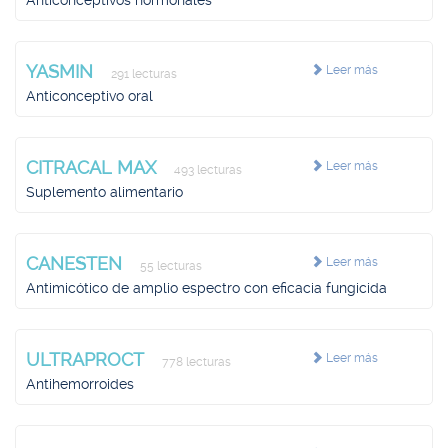
Anticonceptivos hormonales
YASMIN
Leer más
291 lecturas
Anticonceptivo oral
CITRACAL MAX
Leer más
493 lecturas
Suplemento alimentario
CANESTEN
Leer más
55 lecturas
Antimicótico de amplio espectro con eficacia fungicida
ULTRAPROCT
Leer más
778 lecturas
Antihemorroides