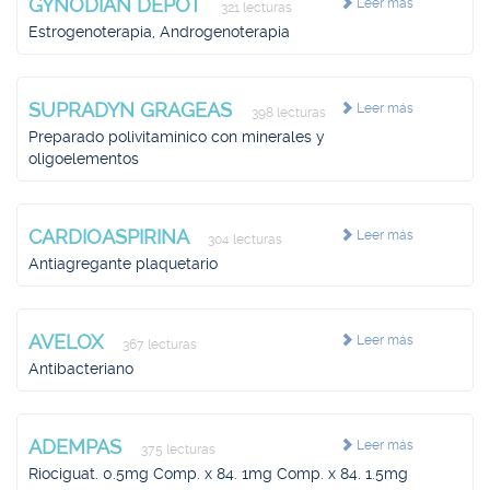
GYNODIAN DEPOT
Leer más
321 lecturas
Estrogenoterapia, Androgenoterapia
SUPRADYN GRAGEAS
Leer más
398 lecturas
Preparado polivitamínico con minerales y
oligoelementos
CARDIOASPIRINA
Leer más
304 lecturas
Antiagregante plaquetario
AVELOX
Leer más
367 lecturas
Antibacteriano
ADEMPAS
Leer más
375 lecturas
Riociguat. 0.5mg Comp. x 84. 1mg Comp. x 84. 1.5mg