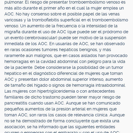
pulmonar. El riesgo de presentar tromboembolismo venoso es
más alto durante el primer año en el cual la mujer emplea un
AOC. No hay consenso sobre el posible papel de las venas
varicosas y la tromboflebitis superficial en el tromboembolismo
venoso. Un aumento de la frecuencia o la intensidad de la
migraña durante el uso de AOC (que puede ser el pródromo de
un evento cerebrovascular) puede ser motivo de la suspensión
inmediata de los AOC. En usuarias de AOC, se han observado
en raras ocasiones tumores hepáticos benignos, y más
raramente aún malignos, que en casos aislados han provocado
hemorragias en la cavidad abdominal con peligro para la vida
de la paciente. Debe considerarse la posibilidad de un tumor
hepático en el diagnóstico diferencial de mujeres que toman
AOC y presentan dolor abdominal superior intenso, aumento
de tamaño del hígado o signos de hemorragia intraabdominal.
Las mujeres con hipertrigliceridemia o con antecedentes
familiares de dicho trastorno pueden tener mayor riesgo de
pancreatitis cuando usan AOC. Aunque se han comunicado
pequeños aumentos de la presión arterial en mujeres que
toman AOC, son raros los casos de relevancia clínica. Aunque
no se ha demostrado de forma concluyente que exista una
asociación, se ha informado que las siguientes entidades
ocurren o empeoran con el embarazo y con el uso de AOC: