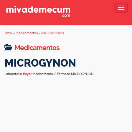
Togg
navig
Inicio
»
Medicamentos
»
MICROGYNON
Medicamentos
MICROGYNON
Laboratorio
Bayer
Medicamento / Fármaco MICROGYNON