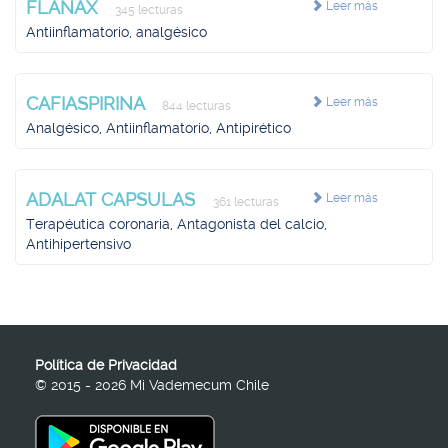
FLANAX
Leer más
345 lecturas
Antiinflamatorio, analgésico
CAFIASPIRINA
Leer más
844 lecturas
Analgésico, Antiinflamatorio, Antipirético
ADALAT CAPSULAS
Leer más
361 lecturas
Terapéutica coronaria, Antagonista del calcio,
Antihipertensivo
Política de Privacidad
© 2015 - 2026 Mi Vademecum Chile