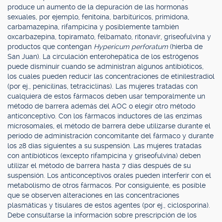
produce un aumento de la depuración de las hormonas
sexuales, por ejemplo, fenitoína, barbitúricos, primidona,
carbamazepina, rifampicina y posiblemente también
oxcarbazepina, topiramato, felbamato, ritonavir, griseofulvina y
productos que contengan
Hypericum perforatum
(hierba de
San Juan). La circulación enterohepática de los estrógenos
puede disminuir cuando se administran algunos antibióticos,
los cuales pueden reducir las concentraciones de etinilestradiol
(por ej., penicilinas, tetraciclinas). Las mujeres tratadas con
cualquiera de estos fármacos deben usar temporalmente un
método de barrera además del AOC o elegir otro método
anticonceptivo. Con los fármacos inductores de las enzimas
microsomales, el método de barrera debe utilizarse durante el
período de administración concomitante del fármaco y durante
los 28 días siguientes a su suspensión. Las mujeres tratadas
con antibióticos (excepto rifampicina y griseofulvina) deben
utilizar el método de barrera hasta 7 días después de su
suspensión. Los anticonceptivos orales pueden interferir con el
metabolismo de otros fármacos. Por consiguiente, es posible
que se observen alteraciones en las concentraciones
plasmáticas y tisulares de estos agentes (por ej., ciclosporina).
Debe consultarse la información sobre prescripción de los