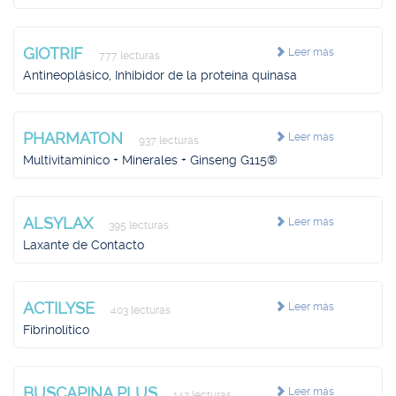
GIOTRIF
Leer más
777 lecturas
Antineoplásico, Inhibidor de la proteína quinasa
PHARMATON
Leer más
937 lecturas
Multivitamínico + Minerales + Ginseng G115®
ALSYLAX
Leer más
395 lecturas
Laxante de Contacto
ACTILYSE
Leer más
403 lecturas
Fibrinolítico
BUSCAPINA PLUS
Leer más
142 lecturas