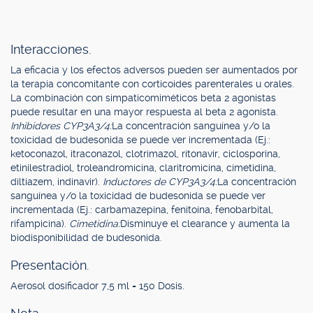
Interacciones.
La eficacia y los efectos adversos pueden ser aumentados por
la terapia concomitante con corticoides parenterales u orales.
La combinación con simpaticomiméticos beta 2 agonistas
puede resultar en una mayor respuesta al beta 2 agonista.
Inhibidores CYP3A3/4:
La concentración sanguínea y/o la
toxicidad de budesonida se puede ver incrementada (Ej.:
ketoconazol, itraconazol, clotrimazol, ritonavir, ciclosporina,
etinilestradiol, troleandromicina, claritromicina, cimetidina,
diltiazem, indinavir).
Inductores de CYP3A3/4:
La concentración
sanguínea y/o la toxicidad de budesonida se puede ver
incrementada (Ej.: carbamazepina, fenitoína, fenobarbital,
rifampicina).
Cimetidina:
Disminuye el clearance y aumenta la
biodisponibilidad de budesonida.
Presentación.
Aerosol dosificador 7,5 ml = 150 Dosis.