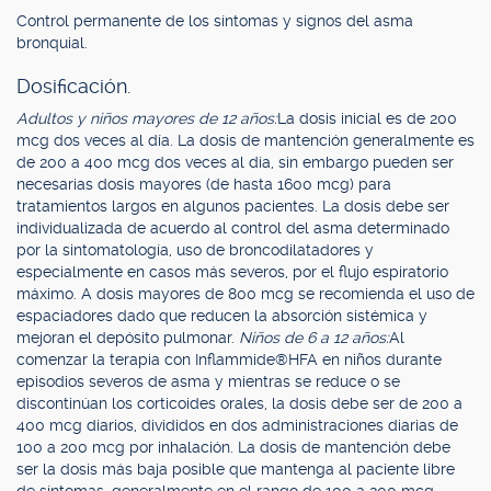
Control permanente de los síntomas y signos del asma
bronquial.
Dosificación.
Adultos y niños mayores de 12 años:
La dosis inicial es de 200
mcg dos veces al día. La dosis de mantención generalmente es
de 200 a 400 mcg dos veces al día, sin embargo pueden ser
necesarias dosis mayores (de hasta 1600 mcg) para
tratamientos largos en algunos pacientes. La dosis debe ser
individualizada de acuerdo al control del asma determinado
por la sintomatología, uso de broncodilatadores y
especialmente en casos más severos, por el flujo espiratorio
máximo. A dosis mayores de 800 mcg se recomienda el uso de
espaciadores dado que reducen la absorción sistémica y
mejoran el depósito pulmonar.
Niños de 6 a 12 años:
Al
comenzar la terapia con Inflammide®HFA en niños durante
episodios severos de asma y mientras se reduce o se
discontinúan los corticoides orales, la dosis debe ser de 200 a
400 mcg diarios, divididos en dos administraciones diarias de
100 a 200 mcg por inhalación. La dosis de mantención debe
ser la dosis más baja posible que mantenga al paciente libre