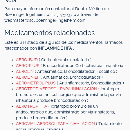
Nota.
Para mayor información contactar al Depto. Médico de
Boehringer Ingelheim, 02- 23275037 o a través de
webmaster@scl.boehringer-ingelheim.com
.
Medicamentos relacionados
Este es un listado de algunos de los medicamentos, fármacos
relacionados con
INFLAMMIDE HFA
.
AERO-BUD
( Corticoterapia inhalatoria )
AERO-PLUS
( Broncodilatador, Corticoterapia inhalatoria )
AEROLIN
( Antiasmático, Broncodilatador, Tocolítico )
AEROLIN LF
( Antiasmático, Broncodilatador )
AEROMETROL PLUS
( Antiinflamatorio, Broncodilatador )
AEROTROP AEROSOL PARA INHALACION
( Ipratropio
bromuro es un anticolinérgico que administrado por vía
inhalatoria produce broncodilatación )
AEROTROP HFA
( Ipratropio bromuro es un
anticolinérgico que, administrado por vía inhalatoria,
produce broncodilatación )
AEROVIAL AEROSOL PARA INHALACION
( Tratamiento
asma bronquial crónica )