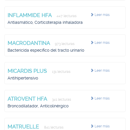
INFLAMMIDE HFA
Leer más
447 lecturas
Antiasmático, Corticoterapia inhaladora
MACRODANTINA
Leer más
973 lecturas
Bactericida específico del tracto urinario
MICARDIS PLUS
Leer más
131 lecturas
Antihipertensivo
ATROVENT HFA
Leer más
341 lecturas
Broncodilatador, Anticolinérgico
MATRUELLE
Leer más
841 lecturas