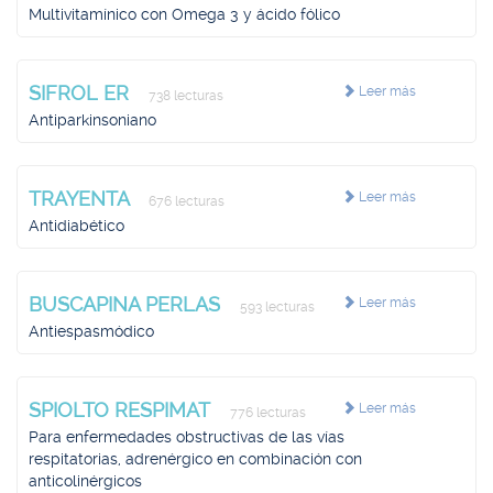
Multivitamínico con Omega 3 y ácido fólico
SIFROL ER
Leer más
738 lecturas
Antiparkinsoniano
TRAYENTA
Leer más
676 lecturas
Antidiabético
BUSCAPINA PERLAS
Leer más
593 lecturas
Antiespasmódico
SPIOLTO RESPIMAT
Leer más
776 lecturas
Para enfermedades obstructivas de las vías
respitatorias, adrenérgico en combinación con
anticolinérgicos