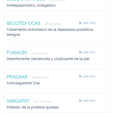
Antiespasmódico, Analgésico
SECOTEX OCAS
Leer más
66 lecturas
Tratamiento sintomático de la hiperplasia prostática
benigna
FURACIN
Leer más
709 lecturas
Desinfectante, bactericida y cicatrizante de la piel
PRADAXA
Leer más
266 lecturas
Anticoagulante Oral
VARGATEF
Leer más
677 lecturas
Inhibidor de la proteína quinasa