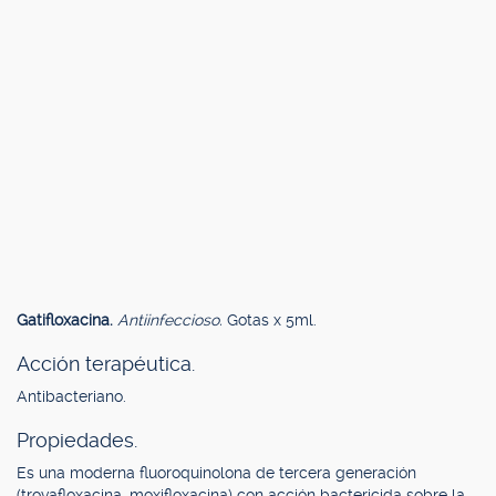
Gatifloxacina.
Antiinfeccioso.
Gotas x 5ml.
Acción terapéutica.
Antibacteriano.
Propiedades.
Es una moderna fluoroquinolona de tercera generación
(trovafloxacina, moxifloxacina) con acción bactericida sobre la