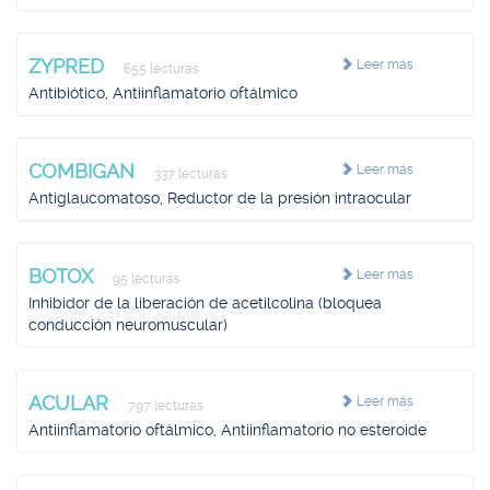
ZYPRED
Leer más
655 lecturas
Antibiótico, Antiinflamatorio oftálmico
COMBIGAN
Leer más
337 lecturas
Antiglaucomatoso, Reductor de la presión intraocular
BOTOX
Leer más
95 lecturas
Inhibidor de la liberación de acetilcolina (bloquea
conducción neuromuscular)
ACULAR
Leer más
797 lecturas
Antiinflamatorio oftálmico, Antiinflamatorio no esteroide