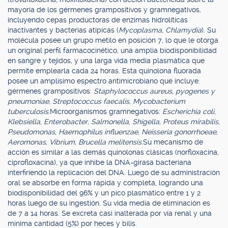
mayoría de los gérmenes grampositivos y gramnegativos,
incluyendo cepas productoras de enzimas hidrolíticas
inactivantes y bacterias atípicas (
Mycoplasma, Chlamydia
). Su
molécula posee un grupo metilo en posición 7, lo que le otorga
un original perfil farmacocinético, una amplia biodisponibilidad
en sangre y tejidos, y una larga vida media plasmática que
permite emplearla cada 24 horas. Esta quinolona fluorada
posee un amplísimo espectro antimicrobiano que incluye:
gérmenes grampositivos:
Staphylococcus aureus, pyogenes y
pneumoniae, Streptococcus faecalis, Mycobacterium
tuberculosis.
Microorganismos gramnegativos:
Escherichia coli,
Klebsiella, Enterobacter, Salmonella, Shigella, Proteus mirabilis,
Pseudomonas, Haemophilus influenzae, Neisseria gonorrhoeae,
Aeromonas, Vibrium, Brucella melitensis.
Su mecanismo de
acción es similar a las demás quinolonas clásicas (norfloxacina,
ciprofloxacina), ya que inhibe la DNA-girasa bacteriana
interfiriendo la replicación del DNA. Luego de su administración
oral se absorbe en forma rápida y completa, logrando una
biodisponibilidad del 96% y un pico plasmático entre 1 y 2
horas luego de su ingestión. Su vida media de eliminación es
de 7 a 14 horas. Se excreta casi inalterada por vía renal y una
mínima cantidad (5%) por heces y bilis.