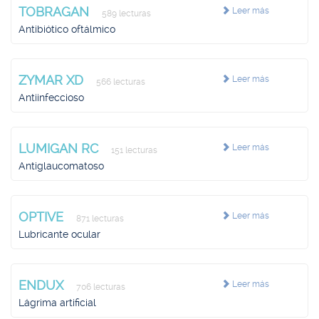
TOBRAGAN
Leer más
589 lecturas
Antibiótico oftálmico
ZYMAR XD
Leer más
566 lecturas
Antiinfeccioso
LUMIGAN RC
Leer más
151 lecturas
Antiglaucomatoso
OPTIVE
Leer más
871 lecturas
Lubricante ocular
ENDUX
Leer más
706 lecturas
Lágrima artificial