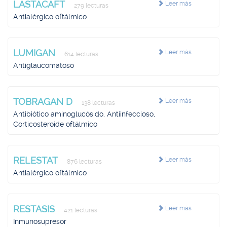
LASTACAFT
Leer más
279 lecturas
Antialérgico oftálmico
LUMIGAN
Leer más
614 lecturas
Antiglaucomatoso
TOBRAGAN D
Leer más
138 lecturas
Antibiótico aminoglucósido, Antiinfeccioso,
Corticosteroide oftálmico
RELESTAT
Leer más
876 lecturas
Antialérgico oftálmico
RESTASIS
Leer más
421 lecturas
Inmunosupresor