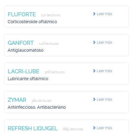
FLUFORTE
Leer más
110 lecturas
Corticosteroide oftálmico
GANFORT
Leer más
146 lecturas
Antiglaucomatoso
LACRI-LUBE
Leer más
306 lecturas
Lubricante oftálmico
ZYMAR
Leer más
384 lecturas
Antiinfeccioso, Antibacteriano
REFRESH LIQUIGEL
Leer más
889 lecturas