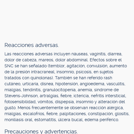
Reacciones adversas.
Las reacciones adversas incluyen náuseas, vaginitis, diarrea,
dolor de cabeza, mareos, dolor abdominal. Efectos sobre el
SNC se han señalado (temblor, agitación, convulsión, aumento
de la presión intracraneal, insomnio, psicosis, en sujetos
tratados con quinolonas). También se han referido rash
cutáneo, urticaria, disnea, hipotensión, angioedema, vasculitis,
mialgias, tendinitis, granulocitopenia, anemia, síndrome de
Stevens-Johnson, artralgias, fiebre, ictericia, nefritis intersticial,
fotosensibilidad, vómitos, dispepsia, insomnio y alteración del
gusto. Menos frecuentemente se observan reacción alérgica,
mialgias, escalofríos, fiebre, palpitaciones, constipación, glositis,
moniliasis oral, estomatitis, úlcera bucal, edema periférico.
Precauciones y advertencias.