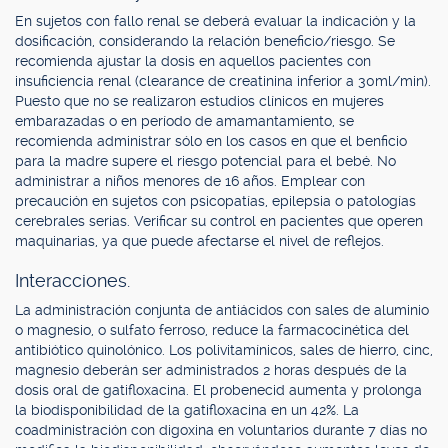
En sujetos con fallo renal se deberá evaluar la indicación y la
dosificación, considerando la relación beneficio/riesgo. Se
recomienda ajustar la dosis en aquellos pacientes con
insuficiencia renal (clearance de creatinina inferior a 30ml/min).
Puesto que no se realizaron estudios clínicos en mujeres
embarazadas o en período de amamantamiento, se
recomienda administrar sólo en los casos en que el benficio
para la madre supere el riesgo potencial para el bebé. No
administrar a niños menores de 16 años. Emplear con
precaución en sujetos con psicopatías, epilepsia o patologías
cerebrales serias. Verificar su control en pacientes que operen
maquinarias, ya que puede afectarse el nivel de reflejos.
Interacciones.
La administración conjunta de antiácidos con sales de aluminio
o magnesio, o sulfato ferroso, reduce la farmacocinética del
antibiótico quinolónico. Los polivitamínicos, sales de hierro, cinc,
magnesio deberán ser administrados 2 horas después de la
dosis oral de gatifloxacina. El probenecid aumenta y prolonga
la biodisponibilidad de la gatifloxacina en un 42%. La
coadministración con digoxina en voluntarios durante 7 días no