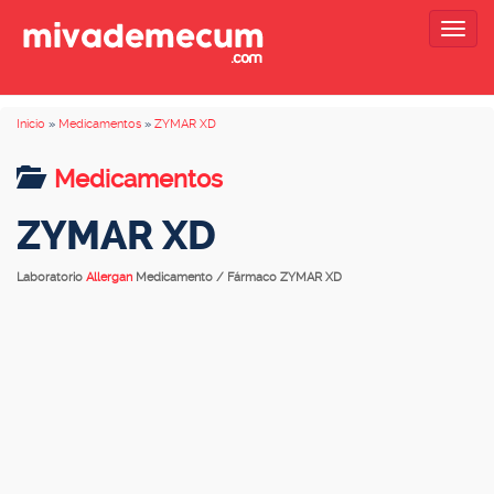
Togg
navig
Inicio
»
Medicamentos
»
ZYMAR XD
Medicamentos
ZYMAR XD
Laboratorio
Allergan
Medicamento / Fármaco ZYMAR XD