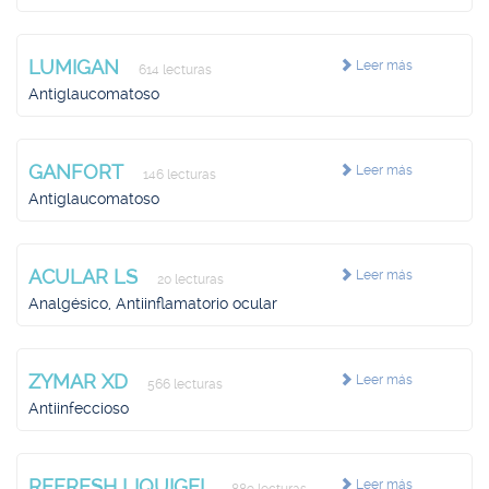
LUMIGAN
Leer más
614 lecturas
Antiglaucomatoso
GANFORT
Leer más
146 lecturas
Antiglaucomatoso
ACULAR LS
Leer más
20 lecturas
Analgésico, Antiinflamatorio ocular
ZYMAR XD
Leer más
566 lecturas
Antiinfeccioso
REFRESH LIQUIGEL
Leer más