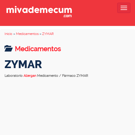
Togg
navig
Inicio
»
Medicamentos
»
ZYMAR
Medicamentos
ZYMAR
Laboratorio
Allergan
Medicamento / Fármaco ZYMAR