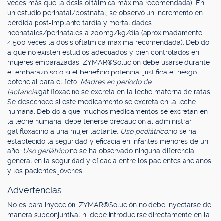
veces más que la dosis oftálmica máxima recomendada). En
un estudio perinatal/postnatal, se observó un incremento en
pérdida post-implante tardía y mortalidades
neonatales/perinatales a 200mg/kg/día (aproximadamente
4.500 veces la dosis oftálmica máxima recomendada). Debido
a que no existen estudios adecuados y bien controlados en
mujeres embarazadas, ZYMAR®Solución debe usarse durante
el embarazo sólo si el beneficio potencial justifica el riesgo
potencial para el feto.
Madres en período de
lactancia:
gatifloxacino se excreta en la leche materna de ratas.
Se desconoce si este medicamento se excreta en la leche
humana. Debido a que muchos medicamentos se excretan en
la leche humana, debe tenerse precaución al administrar
gatifloxacino a una mujer lactante.
Uso pediátrico:
no se ha
establecido la seguridad y eficacia en infantes menores de un
año.
Uso geriátrico:
no se ha observado ninguna diferencia
general en la seguridad y eficacia entre los pacientes ancianos
y los pacientes jóvenes.
Advertencias.
No es para inyección. ZYMAR®Solución no debe inyectarse de
manera subconjuntival ni debe introducirse directamente en la