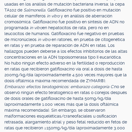
usadas en los análisis de mutación bacteriana inversa; la cepa
TA102 de
Salmonella
. Gatifloxacino fue positivo en mutación
celular de mamíferos
in vitro
y en análisis de aberración
cromosómica. Gatifloxacino fue positivo en síntesis de ADN no
programada
in vitro
en hepatocitos de rata, pero no en
leucocitos de humanos. Gatifloxacino fue negativo en pruebas
de micronúcleos
in vitro
en ratones, en prueba de citogenética
en ratas y en prueba de reparación de ADN en ratas. Los
hallazgos pueden deberse a los efectos inhibitorios de las altas
concentraciones en la ADN topoisomerasa tipo II eucariótica.
No hubo ningún efecto adverso en la fertilidad o reproducción
en ratas que recibieron gatifloxacino vía oral a dosis de hasta
200mg/kg/día (aproximadamente 4.500 veces mayores que la
dosis oftálmica máxima recomendada de ZYMAR®).
Embarazo: efectos teratogénicos: embarazo categoría C:
no se
observó ningún efecto teratogénico en ratas o conejos después
de dosis orales de gatifloxacino de hasta 50mg/kg/día
(aproximadamente 1.000 veces más que la dosis oftálmica
máxima recomendada). Sin embargo, se observaron
malformaciones esqueléticas/craneofaciales u osificación
retrasada, alargamiento atrial y peso fetal reducido en fetos de
ratas que recibieron ≥150mg/kg/día (aproximadamente 3.000