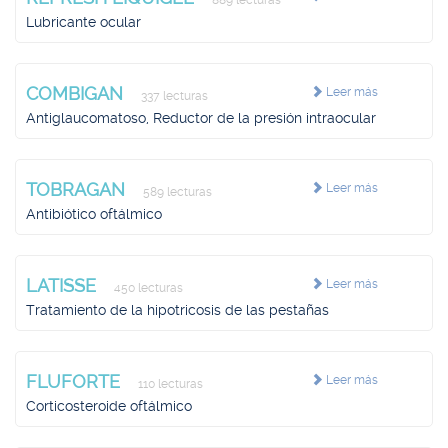
889 lecturas
Lubricante ocular
COMBIGAN
Leer más
337 lecturas
Antiglaucomatoso, Reductor de la presión intraocular
TOBRAGAN
Leer más
589 lecturas
Antibiótico oftálmico
LATISSE
Leer más
450 lecturas
Tratamiento de la hipotricosis de las pestañas
FLUFORTE
Leer más
110 lecturas
Corticosteroide oftálmico