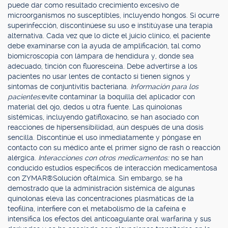
puede dar como resultado crecimiento excesivo de
microorganismos no susceptibles, incluyendo hongos. Si ocurre
superinfección, discontinúese su uso e institúyase una terapia
alternativa. Cada vez que lo dicte el juicio clínico, el paciente
debe examinarse con la ayuda de amplificación, tal como
biomicroscopia con lámpara de hendidura y, donde sea
adecuado, tinción con fluoresceína. Debe advertirse a los
pacientes no usar lentes de contacto si tienen signos y
síntomas de conjuntivitis bacteriana.
Información para los
pacientes:
evite contaminar la boquilla del aplicador con
material del ojo, dedos u otra fuente. Las quinolonas
sistémicas, incluyendo gatifloxacino, se han asociado con
reacciones de hipersensibilidad, aún después de una dosis
sencilla. Discontinúe el uso inmediatamente y póngase en
contacto con su médico ante el primer signo de rash o reacción
alérgica.
Interacciones con otros medicamentos:
no se han
conducido estudios específicos de interacción medicamentosa
con ZYMAR®Solución oftálmica. Sin embargo, se ha
demostrado que la administración sistémica de algunas
quinolonas eleva las concentraciones plasmáticas de la
teofilina, interfiere con el metabolismo de la cafeína e
intensifica los efectos del anticoagulante oral warfarina y sus