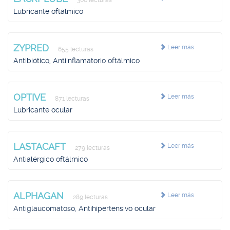
306 lecturas
Lubricante oftálmico
ZYPRED
Leer más
655 lecturas
Antibiótico, Antiinflamatorio oftálmico
OPTIVE
Leer más
871 lecturas
Lubricante ocular
LASTACAFT
Leer más
279 lecturas
Antialérgico oftálmico
ALPHAGAN
Leer más
289 lecturas
Antiglaucomatoso, Antihipertensivo ocular