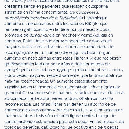
derivados y se ha asociado con elevaciones transitorias en la
creatinina sérica en pacientes que reciben ciclosporina
sistémica en forma concomitante.
Carcinogénesis,
mutagénesis, deterioro de la fertilidad:
no hubo ningún
aumento en neoplasmas entre los ratones B6C3F1 que
recibieron gatifloxacino en la dieta por 18 meses a dosis
promedio de 81mg/kg/día en machos y 90mg/kg/día en
hembras. Estas dosis son aproximadamente 2.000 veces
mayores que la dosis oftálmica máxima recomendada de
0,04mg/kg/día en un humano de 50kg. No hubo ningún
aumento en neoplasmas entre ratas Fisher 344 que recibieron
gatifloxacino en la dieta por 2 años a dosis promedio de
47mg/kg/día en machos y 139mg/kg/día en hembras (1.000 y
3.000 veces mayores, respectivamente, que la dosis oftálmica
máxima recomendada). Un aumento estadísticamente
significativo en la incidencia de leucemia de linfocito granular
grande (LGL) se observó en machos tratados con una alta dosis
aproximadamente 2.000 veces la dosis oftálmica máxima
recomendada. Las ratas Fisher 344 tienen un alto índice de
antecedentes espontáneos de leucemia LGL y la incidencia en
machos a altas dosis sólo excedió ligeramente el rango de
control histórico establecido para esta cepa. En las pruebas de
toxicidad genética, gatifloxacino fue positivo en 1 de 5 cepas