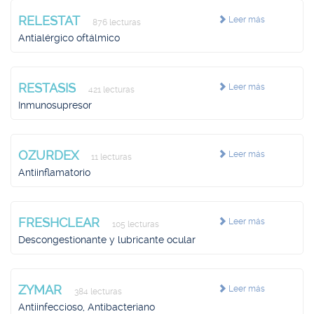
RELESTAT
Leer más
876 lecturas
Antialérgico oftálmico
RESTASIS
Leer más
421 lecturas
Inmunosupresor
OZURDEX
Leer más
11 lecturas
Antiinflamatorio
FRESHCLEAR
Leer más
105 lecturas
Descongestionante y lubricante ocular
ZYMAR
Leer más
384 lecturas
Antiinfeccioso, Antibacteriano