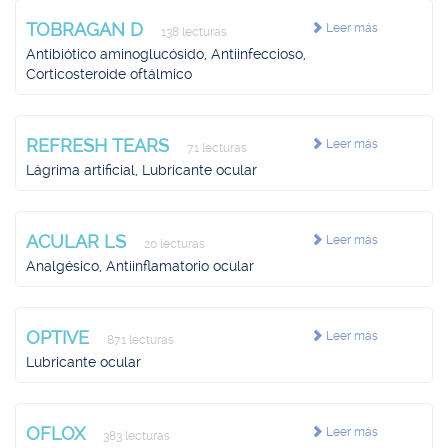
TOBRAGAN D
Leer más
138 lecturas
Antibiótico aminoglucósido, Antiinfeccioso,
Corticosteroide oftálmico
REFRESH TEARS
Leer más
71 lecturas
Lágrima artificial, Lubricante ocular
ACULAR LS
Leer más
20 lecturas
Analgésico, Antiinflamatorio ocular
OPTIVE
Leer más
871 lecturas
Lubricante ocular
OFLOX
Leer más
383 lecturas