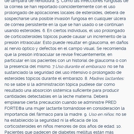
de lámpara de hendidura. 5. Como las infecciones fungosas de
la córnea se han reportado coincidentemente con el uso
prolongado de aplicaciones locales de esteroides, deberá de
sospecharse una posible invasión fungosa en cualquier úlcera
de córnea persistente en la que se han usado o se continúan
usando esteroides. 6. En ciertos individuos, el uso prolongado
de corticosteroides tópicos puede causar un incremento de la
presión intraocular. Esto puede resultar en glaucoma, en daños
al nervio óptico y defectos en el campo visual. Se recomienda
que la presión intraocular se revise frecuentemente, en
particular en los pacientes con un historial de glaucoma o con
la presencia del mismo. 7.
Uso durante el embarazo
: no se ha
sustanciado la seguridad del uso intensivo o prolongado de
esteroides tópicos durante el embarazo. 8.
Madres lactantes:
no se sabe si la administración tópica pudiese dar como
resultado una absorción sistémica suficiente para producir
cantidades detectables en la leche materna. Deberá
emplearse cierta precaución cuando se administre PRED
FORTE®a una mujer lactante tomándose en consideración la
importancia del fármaco para la madre. 9.
Uso en niños
: no se
ha establecido la seguridad ni la eficacia de los
corticosteroides en niños menores de dos años de edad. 10.
Pacientes que padecen de diabetes mellitus están más