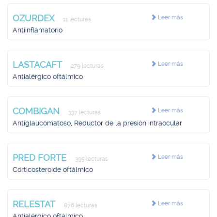
OZURDEX
Leer más
11 lecturas
Antiinflamatorio
LASTACAFT
Leer más
279 lecturas
Antialérgico oftálmico
COMBIGAN
Leer más
337 lecturas
Antiglaucomatoso, Reductor de la presión intraocular
PRED FORTE
Leer más
395 lecturas
Corticosteroide oftálmico
RELESTAT
Leer más
876 lecturas
Antialérgico oftálmico