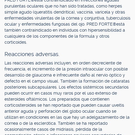
PRED FORTE®está contraindicado en infecciones agudas
purulentas oculares que no han sido tratadas, como herpes
simple agudo (queratitis dendrítica), vaccinia, varicela y otras
enfermedades virulentas de la córnea y conjuntiva, tuberculosis
ocular y enfermedades fungosas del ojo. PRED FORTE®está
también contraindicado en individuos con hipersensibilidad a
cualquiera de los componentes de la fórmula y otros
corticoides.
Reacciones adversas.
Las reacciones adversas incluyen, en orden decreciente de
frecuencia, el incremento de la presión intraocular con posible
desarrollo de glaucoma e infrecuente daño al nervio óptico y
defecto en el campo visual. También la formación de cataratas
posteriores subcapsulares. Los efectos sistémicos secundarios
pueden ocurrir en casos muy raros por el uso extenso de
esteroides oftálmicos. Los preparados que contienen
corticosteroides se han reportado que pueden causar uveítis
anterior aguda y perforación del globo ocular cuando se
utilizan en condiciones en las que hay un adelgazamiento de la
córnea o de la esclerótica. También se ha reportado
ocasionalmente casos de midriasis, pérdida de la