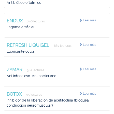
Antibiótico oftálmico
ENDUX
Leer más
706 lecturas
Lágrima artificial
REFRESH LIQUIGEL
Leer más
889 lecturas
Lubricante ocular
ZYMAR
Leer más
384 lecturas
Antiinfeccioso, Antibacteriano
BOTOX
Leer más
95 lecturas
Inhibidor de la liberación de acetilcolina (bloquea
conducción neuromuscular)