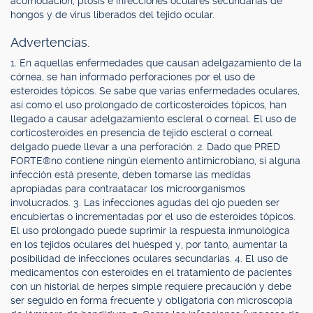
acomodación, ptosis e infecciones oculares secundarias de
hongos y de virus liberados del tejido ocular.
Advertencias.
1. En aquellas enfermedades que causan adelgazamiento de la
córnea, se han informado perforaciones por el uso de
esteroides tópicos. Se sabe que varias enfermedades oculares,
así como el uso prolongado de corticosteroides tópicos, han
llegado a causar adelgazamiento escleral o corneal. El uso de
corticosteroides en presencia de tejido escleral o corneal
delgado puede llevar a una perforación. 2. Dado que PRED
FORTE®no contiene ningún elemento antimicrobiano, si alguna
infección está presente, deben tomarse las medidas
apropiadas para contraatacar los microorganismos
involucrados. 3. Las infecciones agudas del ojo pueden ser
encubiertas o incrementadas por el uso de esteroides tópicos.
El uso prolongado puede suprimir la respuesta inmunológica
en los tejidos oculares del huésped y, por tanto, aumentar la
posibilidad de infecciones oculares secundarias. 4. El uso de
medicamentos con esteroides en el tratamiento de pacientes
con un historial de herpes simple requiere precaución y debe
ser seguido en forma frecuente y obligatoria con microscopia