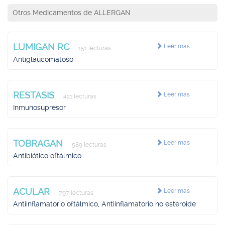
Otros Medicamentos de ALLERGAN
LUMIGAN RC
Leer más
151 lecturas
Antiglaucomatoso
RESTASIS
Leer más
421 lecturas
Inmunosupresor
TOBRAGAN
Leer más
589 lecturas
Antibiótico oftálmico
ACULAR
Leer más
797 lecturas
Antiinflamatorio oftálmico, Antiinflamatorio no esteroide