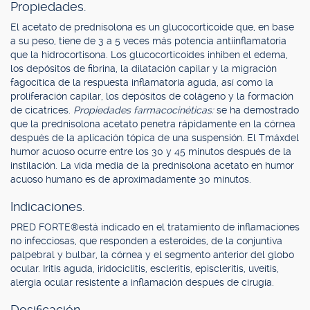
Propiedades.
El acetato de prednisolona es un glucocorticoide que, en base
a su peso, tiene de 3 a 5 veces más potencia antiinflamatoria
que la hidrocortisona. Los glucocorticoides inhiben el edema,
los depósitos de fibrina, la dilatación capilar y la migración
fagocítica de la respuesta inflamatoria aguda, así como la
proliferación capilar, los depósitos de colágeno y la formación
de cicatrices.
Propiedades farmacocinéticas:
se ha demostrado
que la prednisolona acetato penetra rápidamente en la córnea
después de la aplicación tópica de una suspensión. El Tmáxdel
humor acuoso ocurre entre los 30 y 45 minutos después de la
instilación. La vida media de la prednisolona acetato en humor
acuoso humano es de aproximadamente 30 minutos.
Indicaciones.
PRED FORTE®está indicado en el tratamiento de inflamaciones
no infecciosas, que responden a esteroides, de la conjuntiva
palpebral y bulbar, la córnea y el segmento anterior del globo
ocular. Iritis aguda, iridociclitis, escleritis, episcleritis, uveítis,
alergia ocular resistente a inflamación después de cirugía.
Dosificación.