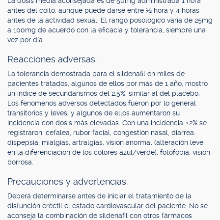
La dosis media aconsejada es de 50mg administrada 1 hora
antes del coito, aunque puede darse entre ½ hora y 4 horas
antes de la actividad sexual. El rango posológico varía de 25mg
a 100mg de acuerdo con la eficacia y tolerancia, siempre una
vez por día.
Reacciones adversas.
La tolerancia demostrada para el sildenafil en miles de
pacientes tratados, algunos de ellos por más de 1 año, mostró
un índice de secundarismos del 2,5%, similar al del placebo.
Los fenómenos adversos detectados fueron por lo general
transitorios y leves, y algunos de ellos aumentaron su
incidencia con dosis más elevadas. Con una incidencia ≥2% se
registraron: cefalea, rubor facial, congestión nasal, diarrea.
dispepsia, mialgias, artralgias, visión anormal (alteración leve
en la diferenciación de los colores azul/verde), fotofobia, visión
borrosa.
Precauciones y advertencias.
Deberá determinarse antes de iniciar el tratamiento de la
disfunción eréctil el estado cardiovascular del paciente. No se
aconseja la combinación de sildenafil con otros fármacos