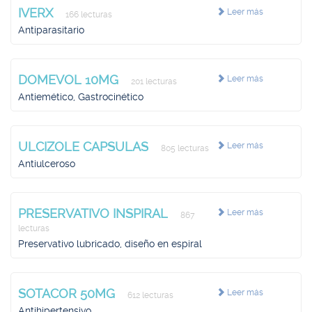
IVERX
Leer más
166 lecturas
Antiparasitario
DOMEVOL 10MG
Leer más
201 lecturas
Antiemético, Gastrocinético
ULCIZOLE CAPSULAS
Leer más
805 lecturas
Antiulceroso
PRESERVATIVO INSPIRAL
Leer más
867
lecturas
Preservativo lubricado, diseño en espiral
SOTACOR 50MG
Leer más
612 lecturas
Antihipertensivo