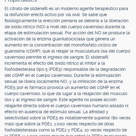
El citrato de sildenafil es un moderno agente terapéutico para
la disfunción eréctil activo por vía oral. Se sabe que
fisiológicamente la erección peniana se debería a la liberación
de óxido nítrico (NO) a nivel del cuerpo cavernoso durante la
etapa de estimulación sexual. Por acción del NO se produce la
activación de la enzima guanilatociclasa que genera un
aumento en la concentración del monofosfato cíclico de
guanosina (cGMP), que al relajar la musculatura lisa del cuerpo
cavernoso permite el ingreso de sangre. El sildenafil
incrementa el efecto del óxido nítrico al inhibir a la
fosfodiesterasa tipo 5 (PDE5) responsable de la degradación
del cGMP en el cuerpo cavernoso. Durante la estimulación
sexual se libera localmente NO, y la inhibición de la enzima
PDE5 por el fármaco provoca un aumento del cGMP en el
cuerpo cavernoso, lo que da lugar a la relajación del músculo
liso y al ingreso de sangre. Este agente no posee acción
relajante directa sobre el cuerpo cavernoso humano aislado ni
efecto en ausencia de estímulo sexual. La afinidad y
selectividad sobre la PDE5 es notablemente superior (80 veces
más) que sobre la PDE1, 1.000 veces respecto de otras
fosfodiesterasas como la PDE2 y PDE4; 10 veces respecto de