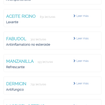
ACEITE RICINO
Leer más
831 lecturas
Laxante
FABUDOL
Leer más
302 lecturas
Antiinflamatorio no esteroide
MANZANILLA
Leer más
193 lecturas
Refrescante
DERMICIN
Leer más
791 lecturas
Antifúngico