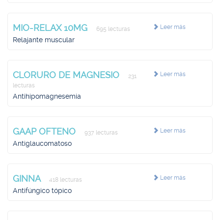
MIO-RELAX 10MG
Leer más
695 lecturas
Relajante muscular
CLORURO DE MAGNESIO
Leer más
231
lecturas
Antihipomagnesemia
GAAP OFTENO
Leer más
937 lecturas
Antiglaucomatoso
GINNA
Leer más
418 lecturas
Antifúngico tópico