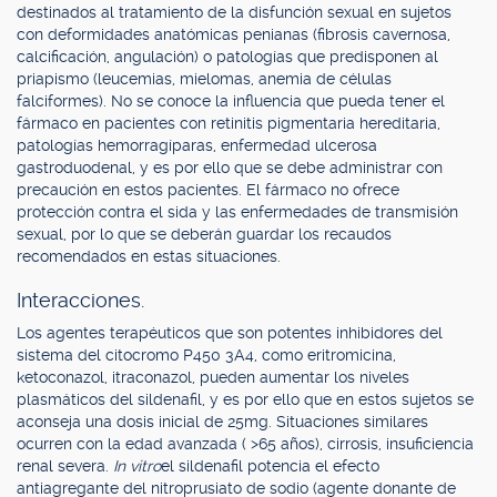
destinados al tratamiento de la disfunción sexual en sujetos
con deformidades anatómicas penianas (fibrosis cavernosa,
calcificación, angulación) o patologías que predisponen al
priapismo (leucemias, mielomas, anemia de células
falciformes). No se conoce la influencia que pueda tener el
fármaco en pacientes con retinitis pigmentaria hereditaria,
patologías hemorragíparas, enfermedad ulcerosa
gastroduodenal, y es por ello que se debe administrar con
precaución en estos pacientes. El fármaco no ofrece
protección contra el sida y las enfermedades de transmisión
sexual, por lo que se deberán guardar los recaudos
recomendados en estas situaciones.
Interacciones.
Los agentes terapéuticos que son potentes inhibidores del
sistema del citocromo P450 3A4, como eritromicina,
ketoconazol, itraconazol, pueden aumentar los niveles
plasmáticos del sildenafil, y es por ello que en estos sujetos se
aconseja una dosis inicial de 25mg. Situaciones similares
ocurren con la edad avanzada ( >65 años), cirrosis, insuficiencia
renal severa.
In vitro
el sildenafil potencia el efecto
antiagregante del nitroprusiato de sodio (agente donante de