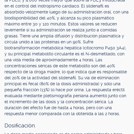
la PDE6, y 4.000 veces mayor que sobre la PDE3 involucrada
en el control del inotropismo cardíaco. El sildenafil es
absorbido velozmente luego de su administración oral, con una
biodisponibilidad del 40%, y alcanza su pico plasmático
máximo entre 30 y 120 minutos. Estos valores se reducen
levemente si su administración se realiza junto a comidas
grasas. Tiene una amplia difusión y distribución plasmática y
circula unido a las proteínas en un 90%. Sufre
biotransformación metabólica hepática (citocromo P450 3A4),
y su principal metabolito circulante es el N-desmetilado, con
una vida media de aproximadamente 4 horas. Las
concentraciones séricas de este metabolito son del 40%
respecto de la droga madre, lo que indica que es responsable
del 20% de la actividad del sildenafil. Su vía de eliminación
principal es fecal (80% de la dosis administrada) y sólo una
pequeña fracción (13%) lo hace por orina. La respuesta eréctil
evaluada mediante pletismografía peniana aumentó junto con
el incremento de las dosis y la concentración sérica. La
duración del efecto fue de hasta 4 horas, pero con una
respuesta menor comparada con la obtenida a las 2 horas.
Dosificación.