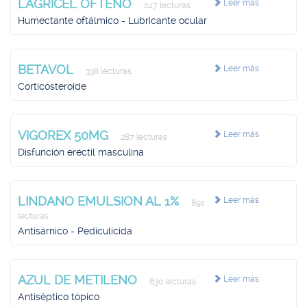
LAGRICEL OFTENO
Leer más
247 lecturas
Humectante oftálmico - Lubricante ocular
BETAVOL
Leer más
338 lecturas
Corticosteroide
VIGOREX 50MG
Leer más
287 lecturas
Disfunción eréctil masculina
LINDANO EMULSION AL 1%
Leer más
891
lecturas
Antisárnico - Pediculicida
AZUL DE METILENO
Leer más
630 lecturas
Antiséptico tópico