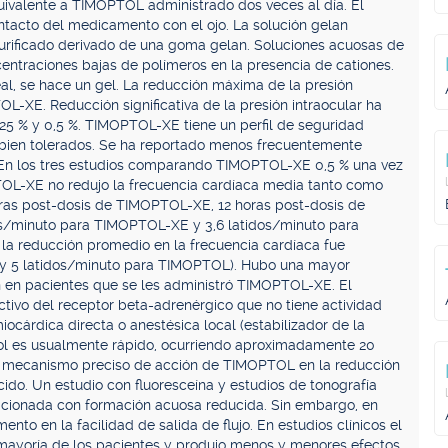
ivalente a TIMOPTOL administrado dos veces al día. El
acto del medicamento con el ojo. La solución gelan
purificado derivado de una goma gelan. Soluciones acuosas de
entraciones bajas de polímeros en la presencia de cationes.
l, se hace un gel. La reducción máxima de la presión
L-XE. Reducción significativa de la presión intraocular ha
5 % y 0,5 %. TIMOPTOL-XE tiene un perfil de seguridad
bien tolerados. Se ha reportado menos frecuentemente
n los tres estudios comparando TIMOPTOL-XE 0,5 % una vez
TOL-XE no redujo la frecuencia cardíaca media tanto como
as post-dosis de TIMOPTOL-XE, 12 horas post-dosis de
os/minuto para TIMOPTOL-XE y 3,6 latidos/minuto para
la reducción promedio en la frecuencia cardíaca fue
y 5 latidos/minuto para TIMOPTOL). Hubo una mayor
ón en pacientes que se les administró TIMOPTOL-XE. El
tivo del receptor beta-adrenérgico que no tiene actividad
iocárdica directa o anestésica local (estabilizador de la
lol es usualmente rápido, ocurriendo aproximadamente 20
 El mecanismo preciso de acción de TIMOPTOL en la reducción
cido. Un estudio con fluoresceína y estudios de tonografía
lacionada con formación acuosa reducida. Sin embargo, en
nto en la facilidad de salida de flujo. En estudios clínicos el
 mayoría de los pacientes y produjo menos y menores efectos