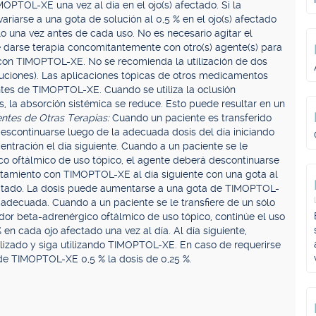
MOPTOL-XE una vez al día en el ojo(s) afectado. Si la
ariarse a una gota de solución al 0,5 % en el ojo(s) afectado
elo una vez antes de cada uso. No es necesario agitar el
 darse terapia concomitantemente con otro(s) agente(s) para
o con TIMOPTOL-XE. No se recomienda la utilización de dos
ciones). Las aplicaciones tópicas de otros medicamentos
tes de TIMOPTOL-XE. Cuando se utiliza la oclusión
, la absorción sistémica se reduce. Esto puede resultar en un
entes de Otras Terapias:
Cuando un paciente es transferido
ntinuarse luego de la adecuada dosis del día iniciando
tración el día siguiente. Cuando a un paciente se le
co oftálmico de uso tópico, el agente deberá descontinuarse
ratamiento con TIMOPTOL-XE al día siguiente con una gota al
ectado. La dosis puede aumentarse a una gota de TIMOPTOL-
s adecuada. Cuando a un paciente se le transfiere de un sólo
r beta-adrenérgico oftálmico de uso tópico, continúe el uso
 cada ojo afectado una vez al día. Al día siguiente,
lizado y siga utilizando TIMOPTOL-XE. En caso de requerirse
de TIMOPTOL-XE 0,5 % la dosis de 0,25 %.