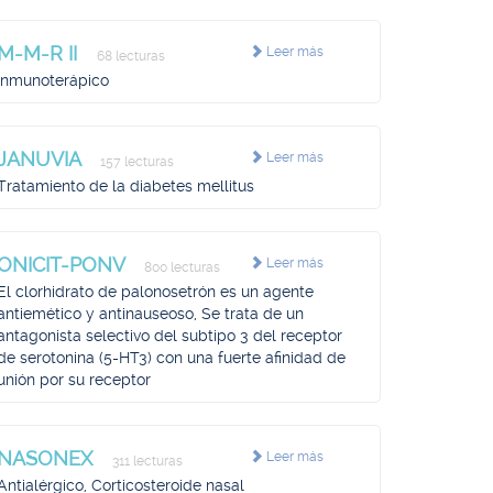
M-M-R II
Leer más
68 lecturas
Inmunoterápico
JANUVIA
Leer más
157 lecturas
Tratamiento de la diabetes mellitus
ONICIT-PONV
Leer más
800 lecturas
El clorhidrato de palonosetrón es un agente
antiemético y antinauseoso, Se trata de un
antagonista selectivo del subtipo 3 del receptor
de serotonina (5-HT3) con una fuerte afinidad de
unión por su receptor
NASONEX
Leer más
311 lecturas
Antialérgico, Corticosteroide nasal