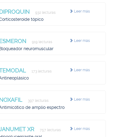
DIPROQUIN
Leer más
932 lecturas
Corticosteroide tópico
ESMERON
Leer más
919 lecturas
Bloqueador neuromuscular
TEMODAL
Leer más
173 lecturas
Antineoplásico
NOXAFIL
Leer más
397 lecturas
Antimicótico de amplio espectro
JANUMET XR
Leer más
757 lecturas
Hipoglucemiante oral