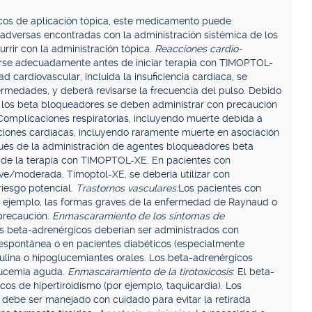
cos de aplicación tópica, este medicamento puede
dversas encontradas con la administración sistémica de los
rir con la administración tópica.
Reacciones cardio-
larse adecuadamente antes de iniciar terapia con TIMOPTOL-
cardiovascular, incluida la insuficiencia cardíaca, se
fermedades, y deberá revisarse la frecuencia del pulso. Debido
, los beta bloqueadores se deben administrar con precaución
Complicaciones respiratorias, incluyendo muerte debida a
ones cardíacas, incluyendo raramente muerte en asociación
pués de la administración de agentes bloqueadores beta
 de la terapia con TIMOPTOL-XE. En pacientes con
e/moderada, Timoptol-XE, se debería utilizar con
 riesgo potencial.
Trastornos vasculares:
Los pacientes con
por ejemplo, las formas graves de la enfermedad de Raynaud o
precaución.
Enmascaramiento de los síntomas de
s beta-adrenérgicos deberían ser administrados con
espontánea o en pacientes diabéticos (especialmente
sulina o hipoglucemiantes orales. Los beta-adrenérgicos
lucemia aguda.
Enmascaramiento de la tirotoxicosis
: El beta-
os de hipertiroidismo (por ejemplo, taquicardia). Los
o debe ser manejado con cuidado para evitar la retirada