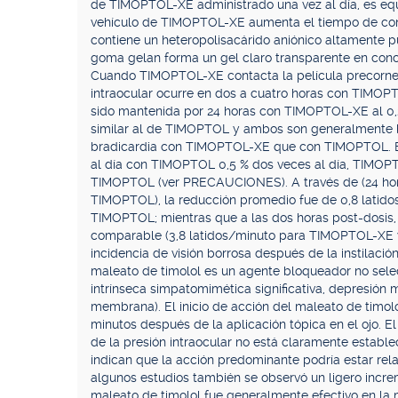
de TIMOPTOL-XE administrado una vez al día, es equ
vehículo de TIMOPTOL-XE aumenta el tiempo de cont
contiene un heteropolisacárido aniónico altamente 
goma gelan forma un gel claro transparente en conc
Cuando TIMOPTOL-XE contacta la película precornea
intraocular ocurre en dos a cuatro horas con TIMOPTO
sido mantenida por 24 horas con TIMOPTOL-XE al 0,2
similar al de TIMOPTOL y ambos son generalmente 
bradicardia con TIMOPTOL-XE que con TIMOPTOL. E
al día con TIMOPTOL 0,5 % dos veces al día, TIMOP
TIMOPTOL (ver PRECAUCIONES). A través de (24 hor
TIMOPTOL), la reducción promedio fue de 0,8 latid
TIMOPTOL; mientras que a las dos horas post-dosis, 
comparable (3,8 latidos/minuto para TIMOPTOL-XE 
incidencia de visión borrosa después de la instilaci
maleato de timolol es un agente bloqueador no selec
intrínseca simpatomimética significativa, depresión m
membrana). El inicio de acción del maleato de timo
minutos después de la aplicación tópica en el ojo.
de la presión intraocular no está claramente estable
indican que la acción predominante podría estar re
algunos estudios también se observó un ligero increme
maleato de timolol fue generalmente efectivo en la