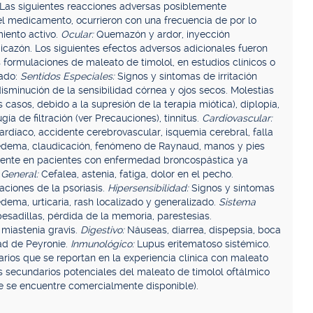
 Las siguientes reacciones adversas posiblemente
el medicamento, ocurrieron con una frecuencia de por lo
miento activo.
Ocular:
Quemazón y ardor, inyección
picazón. Los siguientes efectos adversos adicionales fueron
 formulaciones de maleato de timolol, en estudios clínicos o
cado:
Sentidos Especiales:
Signos y síntomas de irritación
s, disminución de la sensibilidad córnea y ojos secos. Molestias
 casos, debido a la supresión de la terapia miótica), diplopía,
ía de filtración (ver Precauciones), tinnitus.
Cardiovascular:
cardíaco, accidente cerebrovascular, isquemia cerebral, falla
, edema, claudicación, fenómeno de Raynaud, manos y pies
nte en pacientes con enfermedad broncospástica ya
 General:
Cefalea, astenia, fatiga, dolor en el pecho.
aciones de la psoriasis.
Hipersensibilidad:
Signos y síntomas
dema, urticaria, rash localizado y generalizado.
Sistema
esadillas, pérdida de la memoria, parestesias.
miastenia gravis.
Digestivo:
Náuseas, diarrea, dispepsia, boca
ad de Peyronie.
Inmunológico:
Lupus eritematoso sistémico.
rios que se reportan en la experiencia clínica con maleato
s secundarios potenciales del maleato de timolol oftálmico
de se encuentre comercialmente disponible).