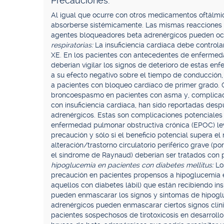
Precauciones.
Al igual que ocurre con otros medicamentos oftálmi
absorberse sistémicamente. Las mismas reacciones a
agentes bloqueadores beta adrenérgicos pueden ocur
respiratorias:
La insuficiencia cardíaca debe contro
XE. En los pacientes con antecedentes de enfermedad 
deberían vigilar los signos de deterioro de estas en
a su efecto negativo sobre el tiempo de conducción
a pacientes con bloqueo cardíaco de primer grado. 
broncoespasmo en pacientes con asma y, complicaci
con insuficiencia cardíaca, han sido reportadas des
adrenérgicos. Estas son complicaciones potenciales
enfermedad pulmonar obstructiva crónica (EPOC) lev
precaución y sólo si el beneficio potencial supera el
alteración/trastorno circulatorio periférico grave (
el síndrome de Raynaud) deberían ser tratados con 
hipoglucemia en pacientes con diabetes mellitus:
Lo
precaución en pacientes propensos a hipoglucemia 
aquellos con diabetes lábil) que están recibiendo in
pueden enmascarar los signos y síntomas de hipog
adrenérgicos pueden enmascarar ciertos signos clínic
pacientes sospechosos de tirotoxicosis en desarroll