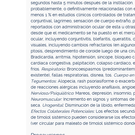
segundos hasta 5 minutos después de la instilación.
probablemente, o definitivamente relacionadas con 
menos 1 % en estudios clínicos controlados de trata
conjuntival, lagrimeo, sensación de cuerpo extraño, 
reportados con administración ocular de esta u otras
desde que el medicamento se ha puesto en el mer
ocular, incluyendo conjuntivitis, blefaritis, queratiti
visuales, incluyendo cambios refractarios (en algunos
ptosis, desprendimiento de coroide luego de una cirug
Bradicardia, arritmia, hipotensión, síncope, bloqueo 
cardíaca congestiva, palpitación, colapso cardíaco
fríos.
Respiratorio:
Broncoespasmos (predominanteme
existente), fallas respiratorias, disnea, tos.
Cuerpo en
Tegumentos:
Alopecia, rash psoriasiforme o exacerb
de reacciones alérgicas incluyendo anafilaxis, angioe
Nervioso/Psiquiátrico:
Mareos, depresión, insomnio, p
Neuromuscular:
Incremento en signos y síntomas de 
seca.
Urogenital:
Disminución de la libido, enfermed
Efectos Colaterales Potenciales:
Los efectos secunda
de timolol sistémico pueden considerarse los efecto
(ver circular para maleato de timolol sistémico don