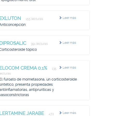
EXLUTON
Leer más
155 lecturas
Anticoncepción
DIPROSALIC
Leer más
391 lecturas
Corticosteroide tópico
ELOCOM CREMA 0,1%
Leer más
135
lecturas
El furoato de mometasona, un corticosteroide
sintético, presenta propiedades
antiinflamatorias, antipruríticas y
vasoconstrictoras
LERTAMINE JARABE
Leer más
472