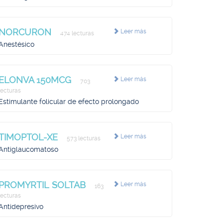
NORCURON
Leer más
474 lecturas
Anestésico
ELONVA 150MCG
Leer más
703
lecturas
Estimulante folicular de efecto prolongado
TIMOPTOL-XE
Leer más
573 lecturas
Antiglaucomatoso
PROMYRTIL SOLTAB
Leer más
163
lecturas
Antidepresivo