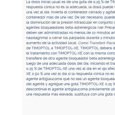
La dosis inicial usual es de una gota de 0,25 % de TI
respuesta clínica no es la adecuada, la dosis puede v
una vez al día. Invierta el contenedor cerrado y agít
contenedor más de una vez. De ser necesario, puede
la disminución de la presión intraocular en conjunt
agentes bloqueadores beta-adrenérgicos (ver Precau
deben ser administradas no menos de 10 minutos an
nasolagrimal o cerrar los párpados durante 2 minutos
aumento de la actividad local.
Como Transferir Paci
de TIMOPTOL a TIMOPTOL-XE, TIMOPTOL deberá desco
el tratamiento con TIMOPTOL-XE con la misma concen
transfiere de otro agente bloqueador beta adrenérgi
luego de una adecuada dosis del día, iniciando el t
0,25 % de TIMOPTOL-XE una vez al día en el ojo af
XE 0,50 % una vez al día si la respuesta clínica no e
agente antiglaucoma que no sea un agente bloqueado
del agente y agregue una gota TIMOPTOL-XE 0,25 % en
descontinúe el agente antiglaucoma previamente uti
una respuesta más elevada, sustituya con una gota 