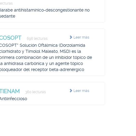
lecturas
Jarabe antihistamínico-descongestionante no
sedante
COSOPT
Leer más
696 lecturas
COSOPT* Solución Oftálmica (Dorzolamida
clorhidrato y Timolol Maleato, MSD) es la
primera combinación de un inhibidor tópico de
la anhidrasa carbónica y un agente tópico
bloqueador del receptor beta-adrenérgico
TIENAM
Leer más
360 lecturas
Antiinfeccioso