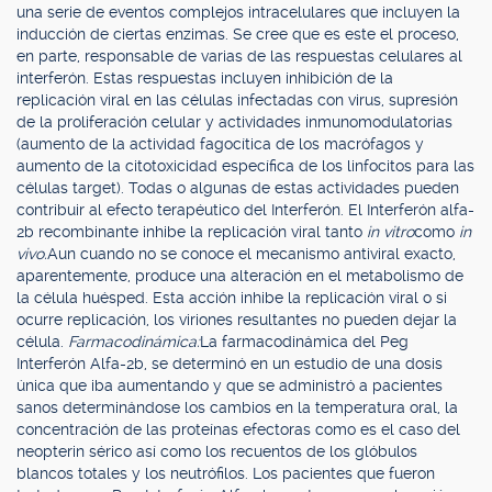
una serie de eventos complejos intracelulares que incluyen la
inducción de ciertas enzimas. Se cree que es este el proceso,
en parte, responsable de varias de las respuestas celulares al
interferón. Estas respuestas incluyen inhibición de la
replicación viral en las células infectadas con virus, supresión
de la proliferación celular y actividades inmunomodulatorias
(aumento de la actividad fagocítica de los macrófagos y
aumento de la citotoxicidad específica de los linfocitos para las
células target). Todas o algunas de estas actividades pueden
contribuir al efecto terapéutico del Interferón. El Interferón alfa-
2b recombinante inhibe la replicación viral tanto
in vitro
como
in
vivo.
Aun cuando no se conoce el mecanismo antiviral exacto,
aparentemente, produce una alteración en el metabolismo de
la célula huésped. Esta acción inhibe la replicación viral o si
ocurre replicación, los viriones resultantes no pueden dejar la
célula.
Farmacodinámica:
La farmacodinámica del Peg
Interferón Alfa-2b, se determinó en un estudio de una dosis
única que iba aumentando y que se administró a pacientes
sanos determinándose los cambios en la temperatura oral, la
concentración de las proteínas efectoras como es el caso del
neopterin sérico así como los recuentos de los glóbulos
blancos totales y los neutrófilos. Los pacientes que fueron