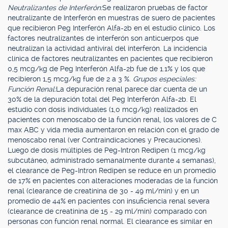
Neutralizantes de Interferón:
Se realizaron pruebas de factor
neutralizante de Interferón en muestras de suero de pacientes
que recibieron Peg Interferón Alfa-2b en el estudio clínico. Los
factores neutralizantes de interferón son anticuerpos que
neutralizan la actividad antiviral del interferón. La incidencia
clínica de factores neutralizantes en pacientes que recibieron
0,5 mcg/kg de Peg Interferón Alfa-2b fue de 1.1% y los que
recibieron 1,5 mcg/kg fue de 2 a 3 %.
Grupos especiales:
Función Renal:
La depuración renal parece dar cuenta de un
30% de la depuración total del Peg Interferón Alfa-2b. El
estudio con dosis individuales (1,0 mcg/kg) realizados en
pacientes con menoscabo de la función renal, los valores de C
max ABC y vida media aumentaron en relación con el grado de
menoscabo renal (ver Contraindicaciones y Precauciones).
Luego de dosis múltiples de Peg-Intron Redipen (1 mcg/kg
subcutáneo, administrado semanalmente durante 4 semanas),
el clearance de Peg-Intron Redipen se reduce en un promedio
de 17% en pacientes con alteraciones moderadas de la función
renal (clearance de creatinina de 30 - 49 ml/min) y en un
promedio de 44% en pacientes con insuficiencia renal severa
(clearance de creatinina de 15 - 29 ml/min) comparado con
personas con función renal normal. El clearance es similar en