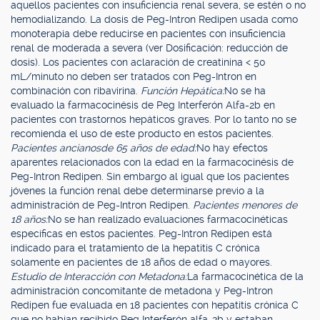
aquellos pacientes con insuficiencia renal severa, se estén o no
hemodializando. La dosis de Peg-Intron Redipen usada como
monoterapia debe reducirse en pacientes con insuficiencia
renal de moderada a severa (ver Dosificación: reducción de
dosis). Los pacientes con aclaración de creatinina < 50
mL/minuto no deben ser tratados con Peg-Intron en
combinación con ribavirina.
Función Hepática:
No se ha
evaluado la farmacocinésis de Peg Interferón Alfa-2b en
pacientes con trastornos hepáticos graves. Por lo tanto no se
recomienda el uso de este producto en estos pacientes.
Pacientes ancianos
de 65 años de edad:
No hay efectos
aparentes relacionados con la edad en la farmacocinésis de
Peg-Intron Redipen. Sin embargo al igual que los pacientes
jóvenes la función renal debe determinarse previo a la
administración de Peg-Intron Redipen.
Pacientes menores de
18 años:
No se han realizado evaluaciones farmacocinéticas
específicas en estos pacientes. Peg-Intron Redipen está
indicado para el tratamiento de la hepatitis C crónica
solamente en pacientes de 18 años de edad o mayores.
Estudio de Interacción con Metadona:
La farmacocinética de la
administración concomitante de metadona y Peg-Intron
Redipen fue evaluada en 18 pacientes con hepatitis crónica C
que no habían recibido Peg Interferón alfa-2b y estaban