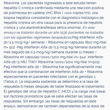
Ribavirina. Los pacientes ingresados a este estudio tenían
hepatitis C crónica confirmada mediante una reacción positiva
de polimerasa en cadena VHC RNA ( >100 copias/ml), una
biopsia hepática consistente con el diagnóstico histológico de
hepatitis crónica sin otra causa para la presencia de hepatitis
crónica y una alaninotransferasa sérica anormal.
En este
ensayo se trataron durante un año 1530 pacientes no tratados
con los siguientes regímenes terapéuticos:
Peg Interferón Alfa-
2b (1.5 mcg/kg/ semana) + Ribavirina en cápsulas (800 mg/día)
(n= 511). Peg Interferón Alfa-2b (1.5 mcg/kg/semana durante un
mes seguido de 0,5 mcg/kg/semana durante 11 meses) +
Ribavirina en cápsulas (1000/1200 mg/día) (n= 514). Interferón
Alfa-2b (3 MIU TIW)+ Ribavirina (1000/1200 mg/día) (n=505).
Peg interferón alfa-2b + Ribavirina fue significativamente más
efectivo que la combinación de Interferón Alfa-2b + Ribavirina
especialmente en pacientes infectados con el genotipo 1
(Tabla 2). La respuesta sostenida se determinó a la tasa de
respuesta 6 meses después de haber finalizado el tratamiento.
El genotipo del virus de Hepatitis C (HCD) y la carga viral basal
son factores pronósticos que se sabe afectan las tasas de
respuestas. Sin embargo, las tasas de respuestas en este
ensayo, demostraron ser también dependientes de la dosis de