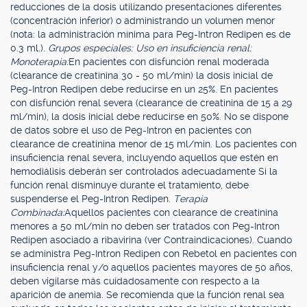
reducciones de la dosis utilizando presentaciones diferentes
(concentración inferior) o administrando un volumen menor
(nota: la administración mínima para Peg-Intron Redipen es de
0.3 ml.).
Grupos especiales: Uso en insuficiencia renal:
Monoterapia:
En pacientes con disfunción renal moderada
(clearance de creatinina 30 - 50 ml/min) la dosis inicial de
Peg-Intron Redipen debe reducirse en un 25%. En pacientes
con disfunción renal severa (clearance de creatinina de 15 a 29
ml/min), la dosis inicial debe reducirse en 50%. No se dispone
de datos sobre el uso de Peg-Intron en pacientes con
clearance de creatinina menor de 15 ml/min. Los pacientes con
insuficiencia renal severa, incluyendo aquellos que estén en
hemodiálisis deberán ser controlados adecuadamente Si la
función renal disminuye durante el tratamiento, debe
suspenderse el Peg-Intron Redipen.
Terapia
Combinada:
Aquellos pacientes con clearance de creatinina
menores a 50 ml/min no deben ser tratados con Peg-Intron
Redipen asociado a ribavirina (ver Contraindicaciones). Cuando
se administra Peg-Intron Redipen con Rebetol en pacientes con
insuficiencia renal y/o aquellos pacientes mayores de 50 años,
deben vigilarse más cuidadosamente con respecto a la
aparición de anemia. Se recomienda que la función renal sea