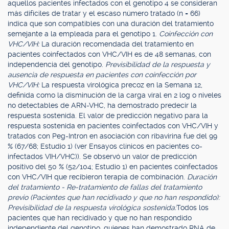
aquellos pacientes infectados con el genotipo 4 se consideran
más difíciles de tratar y el escaso número tratado (n = 66)
indica que son compatibles con una duración del tratamiento
semejante a la empleada para el genotipo 1.
Coinfección con
VHC/VIH:
La duración recomendada del tratamiento en
pacientes coinfectados con VHC/VIH es de 48 semanas, con
independencia del genotipo.
Previsibilidad de la respuesta y
ausencia de respuesta en pacientes con coinfección por
VHC/VIH:
La respuesta virológica precoz en la Semana 12,
definida como la disminución de la carga viral en 2 log o niveles
no detectables de ARN-VHC, ha demostrado predecir la
respuesta sostenida. El valor de predicción negativo para la
respuesta sostenida en pacientes coinfectados con VHC/VIH y
tratados con Peg-Intron en asociación con ribavirina fue del 99
% (67/68; Estudio 1) (ver Ensayos clínicos en pacientes co-
infectados VIH/VHC)). Se observó un valor de predicción
positivo del 50 % (52/104; Estudio 1) en pacientes coinfectados
con VHC/VIH que recibieron terapia de combinación.
Duración
del tratamiento - Re-tratamiento de fallas del tratamiento
previo (Pacientes que han recidivado y que no han respondido):
Previsibilidad de la respuesta virológica sostenida:
Todos los
pacientes que han recidivado y que no han respondido
independiente del genotipo, quienes han demostrado RNA de