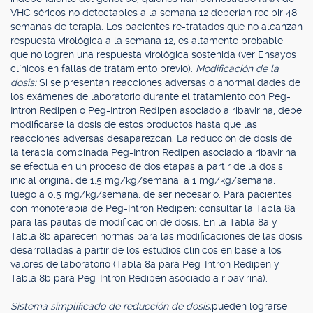
VHC séricos no detectables a la semana 12 deberían recibir 48
semanas de terapia. Los pacientes re-tratados que no alcanzan
respuesta virológica a la semana 12, es altamente probable
que no logren una respuesta virológica sostenida (ver Ensayos
clínicos en fallas de tratamiento previo).
Modificación de la
dosis:
Si se presentan reacciones adversas o anormalidades de
los exámenes de laboratorio durante el tratamiento con Peg-
Intron Redipen o Peg-Intron Redipen asociado a ribavirina, debe
modificarse la dosis de estos productos hasta que las
reacciones adversas desaparezcan. La reducción de dosis de
la terapia combinada Peg-Intron Redipen asociado a ribavirina
se efectúa en un proceso de dos etapas a partir de la dosis
inicial original de 1.5 mg/kg/semana, a 1 mg/kg/semana,
luego a 0.5 mg/kg/semana, de ser necesario. Para pacientes
con monoterapia de Peg-Intron Redipen: consultar la Tabla 8a
para las pautas de modificación de dosis. En la Tabla 8a y
Tabla 8b aparecen normas para las modificaciones de las dosis
desarrolladas a partir de los estudios clínicos en base a los
valores de laboratorio (Tabla 8a para Peg-Intron Redipen y
Tabla 8b para Peg-Intron Redipen asociado a ribavirina).
Sistema simplificado de reducción de dosis:
pueden lograrse