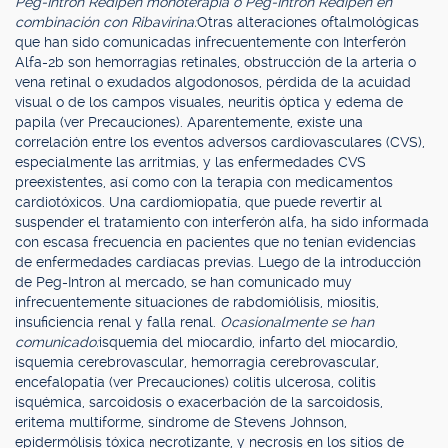
Peg-Intron Redipen monoterapia o Peg-Intron Redipen en
combinación con Ribavirina:
Otras alteraciones oftalmológicas
que han sido comunicadas infrecuentemente con Interferón
Alfa-2b son hemorragias retinales, obstrucción de la arteria o
vena retinal o exudados algodonosos, pérdida de la acuidad
visual o de los campos visuales, neuritis óptica y edema de
papila (ver Precauciones). Aparentemente, existe una
correlación entre los eventos adversos cardiovasculares (CVS),
especialmente las arritmias, y las enfermedades CVS
preexistentes, así como con la terapia con medicamentos
cardiotóxicos. Una cardiomiopatía, que puede revertir al
suspender el tratamiento con interferón alfa, ha sido informada
con escasa frecuencia en pacientes que no tenían evidencias
de enfermedades cardíacas previas. Luego de la introducción
de Peg-Intron al mercado, se han comunicado muy
infrecuentemente situaciones de rabdomiólisis, miositis,
insuficiencia renal y falla renal.
Ocasionalmente se han
comunicado:
isquemia del miocardio, infarto del miocardio,
isquemia cerebrovascular, hemorragia cerebrovascular,
encefalopatía (ver Precauciones) colitis ulcerosa, colitis
isquémica, sarcoidosis o exacerbación de la sarcoidosis,
eritema multiforme, síndrome de Stevens Johnson,
epidermólisis tóxica necrotizante, y necrosis en los sitios de