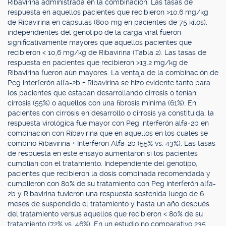
Ribavirina administrada en la combinación. Las tasas de
respuesta en aquellos pacientes que recibieron >10.6 mg/kg
de Ribavirina en cápsulas (800 mg en pacientes de 75 kilos),
independientes del genotipo de la carga viral fueron
significativamente mayores que aquellos pacientes que
recibieron < 10,6 mg/kg de Ribavirina (Tabla 2). Las tasas de
respuesta en pacientes que recibieron >13.2 mg/kg de
Ribavirina fueron aún mayores. La ventaja de la combinación de
Peg interferón alfa-2b + Ribavirina se hizo evidente tanto para
los pacientes que estaban desarrollando cirrosis o tenían
cirrosis (55%) o aquellos con una fibrosis mínima (61%). En
pacientes con cirrosis en desarrollo o cirrosis ya constituida, la
respuesta virológica fue mayor con Peg interferón alfa-2b en
combinación con Ribavirina que en aquellos en los cuales se
combinó Ribavirina + Interferón Alfa-2b (55% vs. 43%). Las tasas
de respuesta en este ensayo aumentaron si los pacientes
cumplían con el tratamiento. Independiente del genotipo,
pacientes que recibieron la dosis combinada recomendada y
cumplieron con 80% de su tratamiento con Peg interferón alfa-
2b y Ribavirina tuvieron una respuesta sostenida luego de 6
meses de suspendido el tratamiento y hasta un año después
del tratamiento versus aquellos que recibieron < 80% de su
tratamiento (72% vs. 46%). En un estudio no comparativo 235