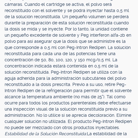
cámaras. Cuando el cartridge se activa, el polvo será
reconstituido con el solvente y se podrá inyectar hasta 0,5 ml
de la solución reconstituida. Un pequeño volumen se perderá
durante la preparación de esta solución reconstituida cuando
la dosis se mida y se inyecte. Por lo tanto, la unidad contiene
un pequeño excedente de solvente y Peg interferon alfa-2b en
polvo para así asegurar que la dosis que se administre es la
que corresponde a 0,5 ml con Peg-Intron Redipen. La solución
reconstituida para cada una de las potencias tiene una
concentración de 50, 80, 100, 120, y 150 mcg/0,5 ml. La
concentración indicada estará contenida en 0,5 ml de la
solución reconstituida. Peg-Intron Redipen se utiliza con la
aguja adherida para la administración subcutánea del polvo
reconstituido a la dosis prescrita. Previo a su uso, retire Peg-
Intron Redipen de la refrigeración para permitir que el solvente
alcance la temperatura ambiente (no más de 25°). Tal como
ocurre para todos los productos parenterales debe efectuarse
una inspección visual de la solución reconstituida previo a su
administración. No lo utilice si se aprecia decoloración. Elimine
cualquier solución no utilizada. El producto Peg-Intron Redipen
no puede ser mezclado con otros productos inyectables.
Estabilidad de la Solución Reconstituida:
La estabilidad de la