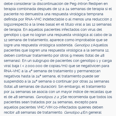
debe considerar la discontinuación de Peg-Intron Redipen en
terapia combinada después de 12 a 24 semanas de terapia si el
paciente no demuestra una respuesta virológica temprana
definida por RNA-VHC indetectable o al menos una reducción 2
log10respecto a la línea basal en el título viral a las 12 semanas
de terapia. En aquellos pacientes infectados con virus del
genotipo 1 que no logran una respuesta virológica al cabo de la
12 semana de tratamiento, aparece como improbable que se
logre una respuesta virológica sostenida.
Genotipo 1:
Aquellos
pacientes que logren una respuesta virológica a la semana 12,
deben continuar tratamiento por otros 9 meses (total de 48
semanas). En un subgrupo de pacientes con genotipo 1 y carga
viral baja ( < 2.000.000 de copias/ml) que se negativicen para
RNA-VHC a la 4ª semana de tratamiento y permanezcan
negativos hasta la 24ª semana, el tratamiento puede ser
suspendido a la 24ª semana o continuar por otras 24 semanas
(total 48 semanas de duración). Sin embargo, el tratamiento
por 24 semanas se asocia con un mayor índice de recaídas que
el de 48 semanas.
Genotipos 2 a 3:
Se recomienda que todos los
pacientes sean tratados por 24 semanas, excepto para
aquellos pacientes VHC/VIH co-infectados quienes deben
recibir 48 semanas de tratamiento.
Genotipo 4:
En general