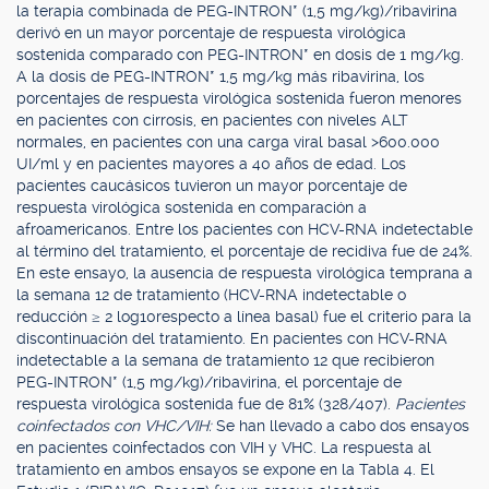
la terapia combinada de PEG-INTRON* (1,5 mg/kg)/ribavirina
derivó en un mayor porcentaje de respuesta virológica
sostenida comparado con PEG-INTRON* en dosis de 1 mg/kg.
A la dosis de PEG-INTRON* 1,5 mg/kg más ribavirina, los
porcentajes de respuesta virológica sostenida fueron menores
en pacientes con cirrosis, en pacientes con niveles ALT
normales, en pacientes con una carga viral basal >600.000
UI/ml y en pacientes mayores a 40 años de edad. Los
pacientes caucásicos tuvieron un mayor porcentaje de
respuesta virológica sostenida en comparación a
afroamericanos. Entre los pacientes con HCV-RNA indetectable
al término del tratamiento, el porcentaje de recidiva fue de 24%.
En este ensayo, la ausencia de respuesta virológica temprana a
la semana 12 de tratamiento (HCV-RNA indetectable o
reducción ≥ 2 log10respecto a línea basal) fue el criterio para la
discontinuación del tratamiento. En pacientes con HCV-RNA
indetectable a la semana de tratamiento 12 que recibieron
PEG-INTRON* (1,5 mg/kg)/ribavirina, el porcentaje de
respuesta virológica sostenida fue de 81% (328/407).
Pacientes
coinfectados con VHC/VIH:
Se han llevado a cabo dos ensayos
en pacientes coinfectados con VIH y VHC. La respuesta al
tratamiento en ambos ensayos se expone en la Tabla 4. El