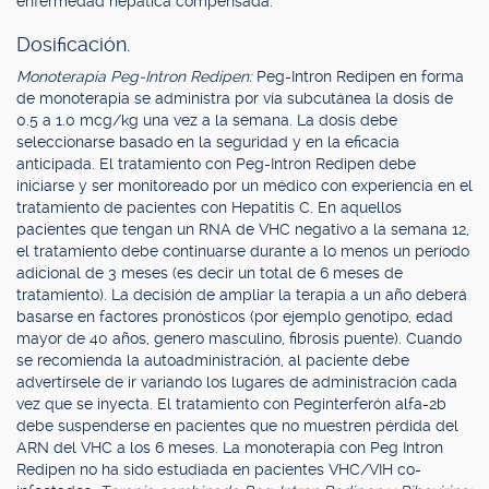
enfermedad hepática compensada.
Dosificación.
Monoterapia Peg-Intron Redipen:
Peg-Intron Redipen en forma
de monoterapia se administra por vía subcutánea la dosis de
0.5 a 1.0 mcg/kg una vez a la semana. La dosis debe
seleccionarse basado en la seguridad y en la eficacia
anticipada. El tratamiento con Peg-Intron Redipen debe
iniciarse y ser monitoreado por un médico con experiencia en el
tratamiento de pacientes con Hepatitis C. En aquellos
pacientes que tengan un RNA de VHC negativo a la semana 12,
el tratamiento debe continuarse durante a lo menos un período
adicional de 3 meses (es decir un total de 6 meses de
tratamiento). La decisión de ampliar la terapia a un año deberá
basarse en factores pronósticos (por ejemplo genotipo, edad
mayor de 40 años, genero masculino, fibrosis puente). Cuando
se recomienda la autoadministración, al paciente debe
advertírsele de ir variando los lugares de administración cada
vez que se inyecta. El tratamiento con Peginterferón alfa-2b
debe suspenderse en pacientes que no muestren pérdida del
ARN del VHC a los 6 meses. La monoterapia con Peg Intron
Redipen no ha sido estudiada en pacientes VHC/VIH co-