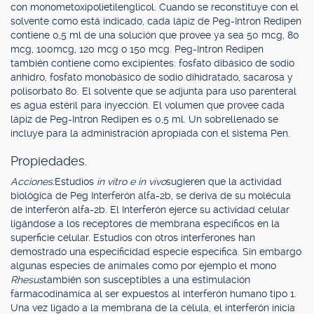
con monometoxipolietilenglicol. Cuando se reconstituye con el
solvente como está indicado, cada lápiz de Peg-Intron Redipen
contiene 0,5 ml de una solución que provee ya sea 50 mcg, 80
mcg, 100mcg, 120 mcg o 150 mcg. Peg-Intron Redipen
también contiene como excipientes: fosfato dibásico de sodio
anhidro, fosfato monobásico de sodio dihidratado, sacarosa y
polisorbato 80. El solvente que se adjunta para uso parenteral
es agua estéril para inyección. El volumen que provee cada
lápiz de Peg-Intron Redipen es 0,5 ml. Un sobrellenado se
incluye para la administración apropiada con el sistema Pen.
Propiedades.
Acciones:
Estudios
in vitro e in vivo
sugieren que la actividad
biológica de Peg Interferón alfa-2b, se deriva de su molécula
de interferón alfa-2b. El Interferón ejerce su actividad celular
ligándose a los receptores de membrana específicos en la
superficie celular. Estudios con otros interferones han
demostrado una especificidad especie específica. Sin embargo
algunas especies de animales como por ejemplo el mono
Rhesus
también son susceptibles a una estimulación
farmacodinámica al ser expuestos al interferón humano tipo 1.
Una vez ligado a la membrana de la célula, el interferón inicia