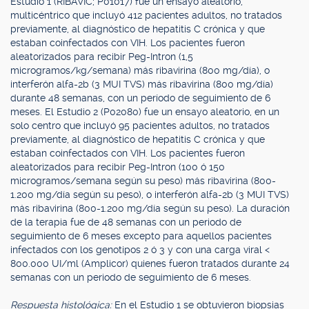
Estudio 1 (RIBAVIC; P01017) fue un ensayo aleatorio,
multicéntrico que incluyó 412 pacientes adultos, no tratados
previamente, al diagnóstico de hepatitis C crónica y que
estaban coinfectados con VIH. Los pacientes fueron
aleatorizados para recibir Peg-Intron (1,5
microgramos/kg/semana) más ribavirina (800 mg/día), o
interferón alfa-2b (3 MUI TVS) más ribavirina (800 mg/día)
durante 48 semanas, con un período de seguimiento de 6
meses. El Estudio 2 (P02080) fue un ensayo aleatorio, en un
solo centro que incluyó 95 pacientes adultos, no tratados
previamente, al diagnóstico de hepatitis C crónica y que
estaban coinfectados con VIH. Los pacientes fueron
aleatorizados para recibir Peg-Intron (100 ó 150
microgramos/semana según su peso) más ribavirina (800-
1.200 mg/día según su peso), o interferón alfa-2b (3 MUI TVS)
más ribavirina (800-1.200 mg/día según su peso). La duración
de la terapia fue de 48 semanas con un periodo de
seguimiento de 6 meses excepto para aquellos pacientes
infectados con los genotipos 2 ó 3 y con una carga viral <
800.000 UI/ml (Amplicor) quienes fueron tratados durante 24
semanas con un periodo de seguimiento de 6 meses.
Respuesta histológica:
En el Estudio 1 se obtuvieron biopsias