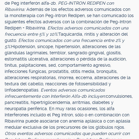
de Peg interferón alfa-2b.
PEG-INTRON REDIPEN con
Ribavirina:
Además de los efectos adversos comunicados con
la monoterapia con Peg-Intron Redipen, se han comunicado los
siguientes efectos adversos con la combinación de Peg-Intron
Redipen + Ribavirina.
Efectos adversos comunicados con una
frecuencia entre 5% y 10%:
Taquicardia, rinitis y alteración del
gusto.
Efectos comunicados con una frecuencia entre 2% y
5%:
Hipotensión, síncope, hipertensión, alteraciones de las
glándulas lagrimales, temblor, sangrado gingival, glositis,
estomatitis ulcerativa, alteraciones o pérdida de la audición,
tinitus, palpitaciones, sed, comportamiento agresivo,
infecciones fúngicas, prostatitis, otitis media, bronquitis,
alteraciones respiratorias, rinorrea, eccema, alteraciones de la
textura del cabello, reacciones de fotosensibilidad y
linfoadenopatías.
Eventos adversos comunicados
infrecuentemente con Interferón Alfa-2b incluyen:
convulsiones,
pancreatitis, hipertrigliceridemia, arritmias, diabetes y
neuropatía periférica. En muy raras ocasiones, los alfa
Interferones incluido el Peg Intron, sólo o en combinación con
Ribavirina puede asociarse con anemia aplásica o con aplasia
medular exclusiva de los precursores de los glóbulos rojos.
Otros eventos adversos comunicados que pueden ocurrir con