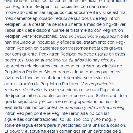
evaluada en todos los pacientes antes de iniciar el tratamiento
con Peg-Intron Redipen. Los pacientes con daño renal
moderado deben ser seguidos cuidadosamente y si se estima
médicamente apropiado, reducirse sus dosis de Peg-Intron
Redipen. Si la creatinina sérica aumenta a más de 2mg/dl (ver
Tabla 8b), debe discontinuarse el tratamiento con Peg-Intron
Redipen (ver Precauciones).
Uso en Insuficiencia Hepática:
No se
han evaluado la inocuidad y eficacia del tratamiento con Peg-
Intron Redipen en pacientes con trastornos hepáticos graves;
por consiguiente, Peg-Intron Redipen no debe usarse en estos
pacientes.
Uso en el anciano (
≥
a 65 años):
No hay efectos
aparentes relacionados con la edad en la farmacocinésis de
Peg-Intron Redipen. Sin embargo al igual que los pacientes
jóvenes la función renal debe determinarse previo a la
administración de Peg-Intron Redipen.
Uso en pacientes
menores de 18 años:
No se recomienda el uso de Peg-Intron
Redipen en niños o adolescentes menores de 18 años debido a
que la seguridad y eficacia en este grupo etario no ha sido
evaluada (ver Indicaciones).
Preparación y administración:
Peg-
Intron Redipen contiene Peg interferón alfa-2b con las
siguientes concentraciones, 50, 80, 100, 120 y 150 mcg., y
solvente (agua estéril para inyecciones) para una sola ocasión.
El polvo y el solvente están contenidos en un cartridge de 2