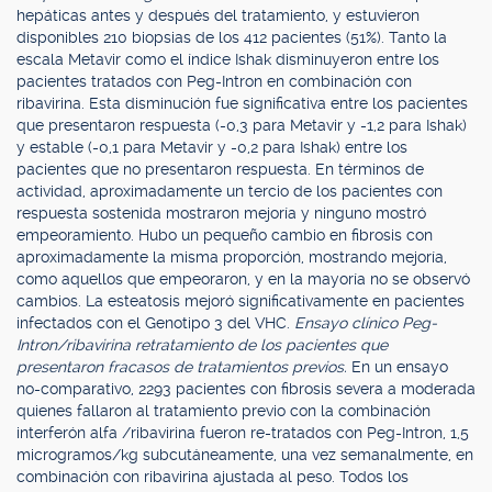
hepáticas antes y después del tratamiento, y estuvieron
disponibles 210 biopsias de los 412 pacientes (51%). Tanto la
escala Metavir como el índice Ishak disminuyeron entre los
pacientes tratados con Peg-Intron en combinación con
ribavirina. Esta disminución fue significativa entre los pacientes
que presentaron respuesta (-0,3 para Metavir y -1,2 para Ishak)
y estable (-0,1 para Metavir y -0,2 para Ishak) entre los
pacientes que no presentaron respuesta. En términos de
actividad, aproximadamente un tercio de los pacientes con
respuesta sostenida mostraron mejoría y ninguno mostró
empeoramiento. Hubo un pequeño cambio en fibrosis con
aproximadamente la misma proporción, mostrando mejoría,
como aquellos que empeoraron, y en la mayoría no se observó
cambios. La esteatosis mejoró significativamente en pacientes
infectados con el Genotipo 3 del VHC.
Ensayo clínico Peg-
Intron/ribavirina retratamiento de los pacientes que
presentaron fracasos de tratamientos previos.
En un ensayo
no-comparativo, 2293 pacientes con fibrosis severa a moderada
quienes fallaron al tratamiento previo con la combinación
interferón alfa /ribavirina fueron re-tratados con Peg-Intron, 1,5
microgramos/kg subcutáneamente, una vez semanalmente, en
combinación con ribavirina ajustada al peso. Todos los