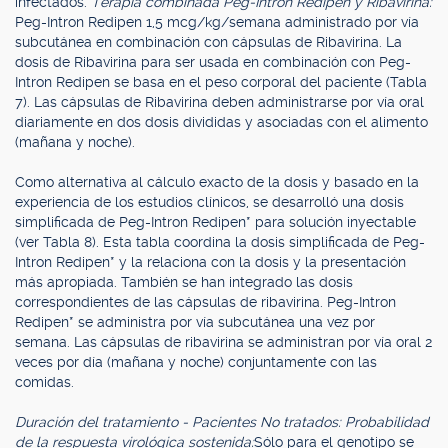
infectados.
Terapia combinada Peg-Intron Redipen y Ribavirina:
Peg-Intron Redipen 1,5 mcg/kg/semana administrado por vía
subcutánea en combinación con cápsulas de Ribavirina. La
dosis de Ribavirina para ser usada en combinación con Peg-
Intron Redipen se basa en el peso corporal del paciente (Tabla
7). Las cápsulas de Ribavirina deben administrarse por vía oral
diariamente en dos dosis divididas y asociadas con el alimento
(mañana y noche).
Como alternativa al cálculo exacto de la dosis y basado en la
experiencia de los estudios clínicos, se desarrolló una dosis
simplificada de Peg-Intron Redipen* para solución inyectable
(ver Tabla 8). Esta tabla coordina la dosis simplificada de Peg-
Intron Redipen* y la relaciona con la dosis y la presentación
más apropiada. También se han integrado las dosis
correspondientes de las cápsulas de ribavirina. Peg-Intron
Redipen* se administra por vía subcutánea una vez por
semana. Las cápsulas de ribavirina se administran por vía oral 2
veces por día (mañana y noche) conjuntamente con las
comidas.
Duración del tratamiento - Pacientes No tratados: Probabilidad
de la respuesta virológica sostenida:
Sólo para el genotipo se