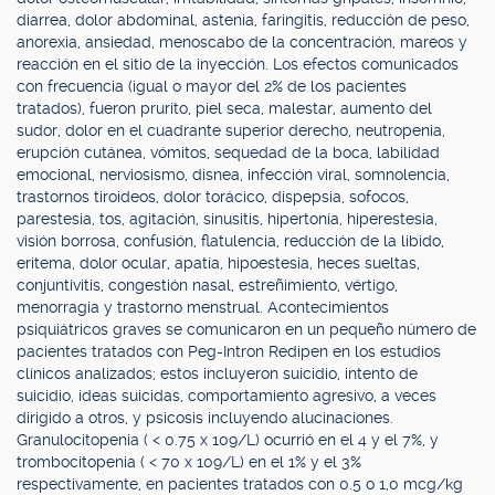
diarrea, dolor abdominal, astenia, faringitis, reducción de peso,
anorexia, ansiedad, menoscabo de la concentración, mareos y
reacción en el sitio de la inyección. Los efectos comunicados
con frecuencia (igual o mayor del 2% de los pacientes
tratados), fueron prurito, piel seca, malestar, aumento del
sudor, dolor en el cuadrante superior derecho, neutropenia,
erupción cutánea, vómitos, sequedad de la boca, labilidad
emocional, nerviosismo, disnea, infección viral, somnolencia,
trastornos tiroideos, dolor torácico, dispepsia, sofocos,
parestesia, tos, agitación, sinusitis, hipertonía, hiperestesia,
visión borrosa, confusión, flatulencia, reducción de la libido,
eritema, dolor ocular, apatía, hipoestesia, heces sueltas,
conjuntivitis, congestión nasal, estreñimiento, vértigo,
menorragia y trastorno menstrual. Acontecimientos
psiquiátricos graves se comunicaron en un pequeño número de
pacientes tratados con Peg-Intron Redipen en los estudios
clínicos analizados; estos incluyeron suicidio, intento de
suicidio, ideas suicidas, comportamiento agresivo, a veces
dirigido a otros, y psicosis incluyendo alucinaciones.
Granulocitopenia ( < 0.75 x 109/L) ocurrió en el 4 y el 7%, y
trombocitopenia ( < 70 x 109/L) en el 1% y el 3%
respectivamente, en pacientes tratados con 0.5 o 1,0 mcg/kg