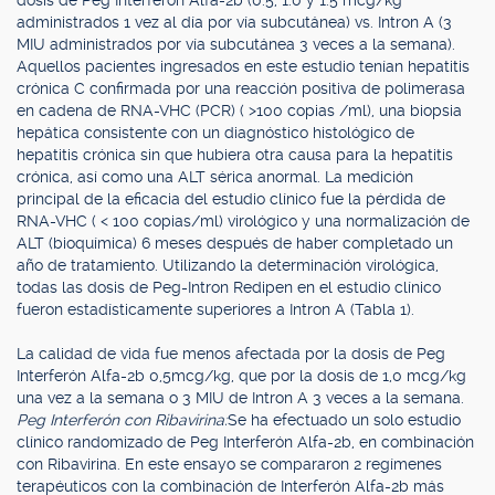
dosis de Peg Interferón Alfa-2b (0.5, 1.0 y 1.5 mcg/kg
administrados 1 vez al día por vía subcutánea) vs. Intron A (3
MIU administrados por vía subcutánea 3 veces a la semana).
Aquellos pacientes ingresados en este estudio tenían hepatitis
crónica C confirmada por una reacción positiva de polimerasa
en cadena de RNA-VHC (PCR) ( >100 copias /ml), una biopsia
hepática consistente con un diagnóstico histológico de
hepatitis crónica sin que hubiera otra causa para la hepatitis
crónica, así como una ALT sérica anormal. La medición
principal de la eficacia del estudio clínico fue la pérdida de
RNA-VHC ( < 100 copias/ml) virológico y una normalización de
ALT (bioquímica) 6 meses después de haber completado un
año de tratamiento. Utilizando la determinación virológica,
todas las dosis de Peg-Intron Redipen en el estudio clínico
fueron estadísticamente superiores a Intron A (Tabla 1).
La calidad de vida fue menos afectada por la dosis de Peg
Interferón Alfa-2b 0,5mcg/kg, que por la dosis de 1,0 mcg/kg
una vez a la semana o 3 MIU de Intron A 3 veces a la semana.
Peg Interferón con Ribavirina:
Se ha efectuado un solo estudio
clínico randomizado de Peg Interferón Alfa-2b, en combinación
con Ribavirina. En este ensayo se compararon 2 regímenes
terapéuticos con la combinación de Interferón Alfa-2b más