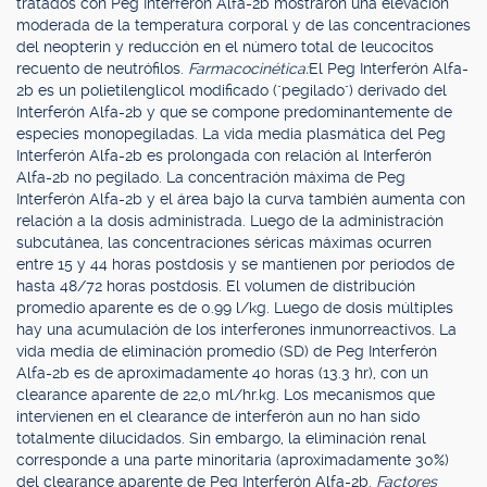
tratados con Peg Interferón Alfa-2b mostraron una elevación
moderada de la temperatura corporal y de las concentraciones
del neopterin y reducción en el número total de leucocitos
recuento de neutrófilos.
Farmacocinética:
El Peg Interferón Alfa-
2b es un polietilenglicol modificado ("pegilado") derivado del
Interferón Alfa-2b y que se compone predominantemente de
especies monopegiladas. La vida media plasmática del Peg
Interferón Alfa-2b es prolongada con relación al Interferón
Alfa-2b no pegilado. La concentración máxima de Peg
Interferón Alfa-2b y el área bajo la curva también aumenta con
relación a la dosis administrada. Luego de la administración
subcutánea, las concentraciones séricas máximas ocurren
entre 15 y 44 horas postdosis y se mantienen por períodos de
hasta 48/72 horas postdosis. El volumen de distribución
promedio aparente es de 0.99 l/kg. Luego de dosis múltiples
hay una acumulación de los interferones inmunorreactivos. La
vida media de eliminación promedio (SD) de Peg Interferón
Alfa-2b es de aproximadamente 40 horas (13.3 hr), con un
clearance aparente de 22,0 ml/hr.kg. Los mecanismos que
intervienen en el clearance de interferón aun no han sido
totalmente dilucidados. Sin embargo, la eliminación renal
corresponde a una parte minoritaria (aproximadamente 30%)
del clearance aparente de Peg Interferón Alfa-2b.
Factores