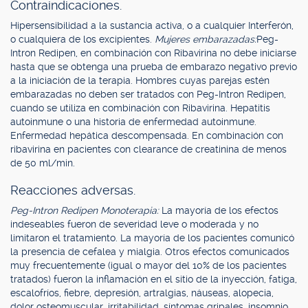
Contraindicaciones.
Hipersensibilidad a la sustancia activa, o a cualquier Interferón,
o cualquiera de los excipientes.
Mujeres embarazadas:
Peg-
Intron Redipen, en combinación con Ribavirina no debe iniciarse
hasta que se obtenga una prueba de embarazo negativo previo
a la iniciación de la terapia. Hombres cuyas parejas estén
embarazadas no deben ser tratados con Peg-Intron Redipen,
cuando se utiliza en combinación con Ribavirina. Hepatitis
autoinmune o una historia de enfermedad autoinmune.
Enfermedad hepática descompensada. En combinación con
ribavirina en pacientes con clearance de creatinina de menos
de 50 ml/min.
Reacciones adversas.
Peg-Intron Redipen Monoterapia:
La mayoría de los efectos
indeseables fueron de severidad leve o moderada y no
limitaron el tratamiento. La mayoría de los pacientes comunicó
la presencia de cefalea y mialgia. Otros efectos comunicados
muy frecuentemente (igual o mayor del 10% de los pacientes
tratados) fueron la inflamación en el sitio de la inyección, fatiga,
escalofríos, fiebre, depresión, artralgias, náuseas, alopecia,
dolor osteomuscular, irritabilidad, síntomas gripales, insomnio,