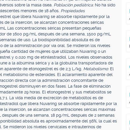
dversos sobre la masa ósea.
Población pediátrica:
No ha sido
dolescentes menores de 18 años.
Propiedades
estrel que libera Nuvaring se absorbe rápidamente por la
de la inserción, se alcanzan concentraciones séricas
/mL Las concentraciones séricas presentan pequeñas
dedor de 1600 pg/mL después de una semana, 1500 pg/mL
emanas de uso. La biodisponibilidad absoluta es de
 de la administración por vía oral. Se midieron los niveles
equeña cantidad de mujeres que utilizaban Nuvaring o un
strel y 0,020 mg de etinilestradiol. Los niveles observados
e une a la albúmina sérica y a la globulina transportadora de
ón aparente de etonogestrel es de 2,3 L/kg.
Metabolismo
: El
el metabolismo de esteroides. El aclaramiento aparente del
eracción directa con la administración concomitante de
tonogestrel disminuyen en dos fases. La fase de eliminación
imadamente 29 horas. El etonogestrel y sus metabolitos se
 1,7:1. La vida media de excreción de metabolitos es de
nilestradiol que libera Nuvaring se absorbe rápidamente por la
 la inserción, se alcanzan concentraciones séricas máximas
L después de una semana, 18 pg/mL después de 2 semanas
ponibilidad absoluta es aproximadamente del 56%, la cual es
. Se midieron los niveles cervicales e intrauterinos de