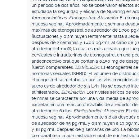
un período de dos años. No se observaron efectos a
estudiada la seguridad y eficacia de Nuvaring en a
farmacocinéticas: Etonogestrel: Absorción:
El etonog
mucosa vaginal. Aproximadamente 1 semana después 
máximas de etonogestrel de alrededor de 1.700 pg
fluctuaciones y disminuyen lentamente hasta alre
después de 2 semanas y 1.400 pg/mL al cabo de 3 s
alrededor del 100%, la cual es más elevada que luego
cervicales e intrauterinos de etonogestrel en una p
anticonceptivo oral que contenía 0,150 mg de desoge
fueron comparables.
Distribución
: El etonogestrel s
hormonas sexuales (SHBG). El volumen de distribuci
etonogestrel se metaboliza por las vías conocidas d
suero es de alrededor de 3,5 L/h. No se observó int
etinilestradiol.
Eliminación
: Los niveles séricos de e
terminal se caracteriza por una vida media de aprox
excretan en una relación orina/bilis de alrededor de
alrededor de 6 días.
Etinilestradiol: Absorción:
El eti
mucosa vaginal. Aproximadamente 3 días después de
de alrededor de 35 pg/mL y disminuyen a 19 pg/m
y 18 pg/mL después de 3 semanas de uso. La biodis
comparable a la administración oral de etinilestradiol