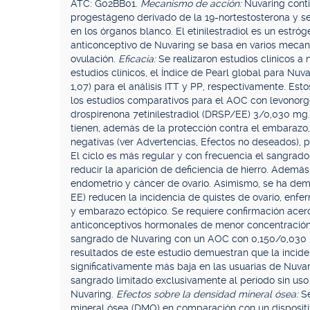
ATC: G02BB01.
Mecanismo de acción:
Nuvaring conti
progestágeno derivado de la 19-nortestosterona y se
en los órganos blanco. El etinilestradiol es un estró
anticonceptivo de Nuvaring se basa en varios mecani
ovulación.
Eficacia:
Se realizaron estudios clínicos a
estudios clínicos, el Índice de Pearl global para Nuva
1,07) para el análisis ITT y PP, respectivamente. Esto
los estudios comparativos para el AOC con levonorg
drospirenona 7etinilestradiol (DRSP/EE) 3/0,030 mg.
tienen, además de la protección contra el embarazo,
negativas (ver Advertencias, Efectos no deseados), p
El ciclo es más regular y con frecuencia el sangrad
reducir la aparición de deficiencia de hierro. Ademá
endometrio y cáncer de ovario. Asimismo, se ha de
EE) reducen la incidencia de quistes de ovario, en
y embarazo ectópico. Se requiere confirmación acerc
anticonceptivos hormonales de menor concentració
sangrado de Nuvaring con un AOC con 0,150/0,030
resultados de este estudio demuestran que la incid
significativamente más baja en las usuarias de Nuva
sangrado limitado exclusivamente al período sin uso
Nuvaring.
Efectos sobre la densidad mineral ósea:
S
mineral ósea (DMO) en comparación con un dispositiv