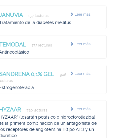
JANUVIA
Leer más
157 lecturas
Tratamiento de la diabetes mellitus
TEMODAL
Leer más
173 lecturas
Antineoplásico
SANDRENA 0,1% GEL
Leer más
946
lecturas
Estrogenoterapia
HYZAAR
Leer más
720 lecturas
HYZAAR* (losartán potásico e hidroclorotiazida)
es la primera combinación de un antagonista de
los receptores de angiotensina II (tipo AT1) y un
diurético