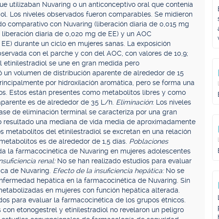
e utilizaban Nuvaring o un anticonceptivo oral que contenía
iol. Los niveles observados fueron comparables. Se midieron
zado comparativo con Nuvaring (liberación diaria de 0,015 mg
 liberación diaria de 0,020 mg de EE) y un AOC
 EE) durante un ciclo en mujeres sanas. La exposición
bservada con el parche y con del AOC, con valores de 10,9;
El etinilestradiol se une en gran medida pero
ó un volumen de distribución aparente de alrededor de 15
 principalmente por hidroxilación aromática, pero se forma una
dos. Estos están presentes como metabolitos libres y como
aparente es de alrededor de 35 L/h.
Eliminación
: Los niveles
 fase de eliminación terminal se caracteriza por una gran
como resultado una mediana de vida media de aproximadamente
os metabolitos del etinilestradiol se excretan en una relación
e metabolitos es de alrededor de 1,5 días.
Poblaciones
da la farmacocinética de Nuvaring en mujeres adolescentes
nsuficiencia renal:
No se han realizado estudios para evaluar
ica de Nuvaring.
Efecto de la insuficiencia hepática:
No se
 enfermedad hepática en la farmacocinética de Nuvaring. Sin
etabolizadas en mujeres con función hepática alterada.
dos para evaluar la farmacocinética de los grupos étnicos.
 con etonogestrel y etinilestradiol no revelaron un peligro