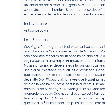
especial para los seres humanos de acuerdo con los
toxicidad de dosis repetidas, genotoxicidad, potenci
conocidos para el hombre. Sin embargo, se deberá 
el crecimiento de ciertos tejidos y tumores hormono
Indicaciones.
Anticoncepción.
Dosificación.
Posología:
Para lograr la efectividad anticonceptiv
usar Nuvaring y Cómo iniciar el uso de Nuvaring).
Po
adolescentes menores de 18 años no ha sido estudi
vagina por la misma mujer. El médico deberá informar
Nuvaring. La mujer deberá elegir la posición que le
una pierna levantada, en cuclillas o recostada. Deber
que lo sienta cómodo. La posición exacta de Nuvaring
del anillo (
ver Figuras 1-4
). Una vez que Nuvaring hay
deja en la vagina en forma continua durante 3 seman
presencia de Nuvaring. Si Nuvaring es expulsado acc
proporcionadas en Qué hacer si el anillo está tempo
también Expulsión). Nuvaring debe ser extraído des
que el anillo fue insertado. Después de un período de 