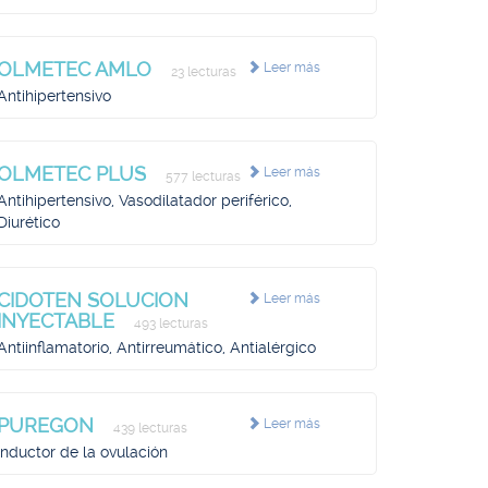
OLMETEC AMLO
Leer más
23 lecturas
Antihipertensivo
OLMETEC PLUS
Leer más
577 lecturas
Antihipertensivo, Vasodilatador periférico,
Diurético
CIDOTEN SOLUCION
Leer más
INYECTABLE
493 lecturas
Antiinflamatorio, Antirreumático, Antialérgico
PUREGON
Leer más
439 lecturas
Inductor de la ovulación