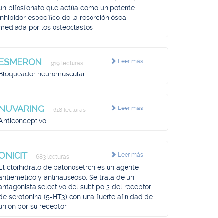
un bifosfonato que actúa como un potente
inhibidor específico de la resorción ósea
mediada por los osteoclastos
ESMERON
Leer más
919 lecturas
Bloqueador neuromuscular
NUVARING
Leer más
618 lecturas
Anticonceptivo
ONICIT
Leer más
683 lecturas
El clorhidrato de palonosetrón es un agente
antiemético y antinauseoso, Se trata de un
antagonista selectivo del subtipo 3 del receptor
de serotonina (5-HT3) con una fuerte afinidad de
unión por su receptor