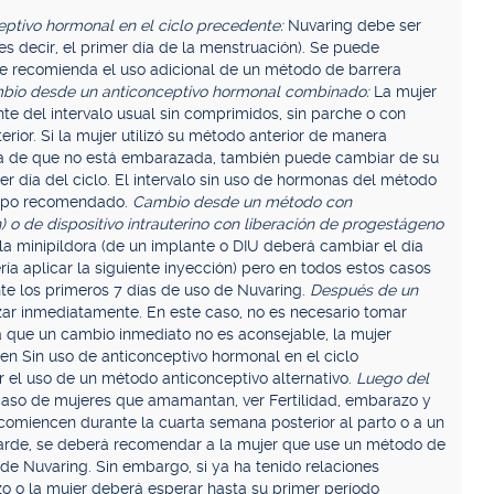
ceptivo hormonal en el ciclo precedente:
Nuvaring debe ser
(es decir, el primer día de la menstruación). Se puede
 se recomienda el uso adicional de un método de barrera
bio desde un anticonceptivo hormonal combinado:
La mujer
te del intervalo usual sin comprimidos, sin parche o con
ior. Si la mujer utilizó su método anterior de manera
ra de que no está embarazada, también puede cambiar de su
r día del ciclo. El intervalo sin uso de hormonas del método
empo recomendado.
Cambio desde un método con
) o de dispositivo intrauterino con liberación de progestágeno
la minipíldora (de un implante o DIU deberá cambiar el día
ía aplicar la siguiente inyección) pero en todos estos casos
nte los primeros 7 días de uso de Nuvaring.
Después de un
r inmediatamente. En este caso, no es necesario tomar
a que un cambio inmediato no es aconsejable, la mujer
n Sin uso de anticonceptivo hormonal en el ciclo
 el uso de un método anticonceptivo alternativo.
Luego del
caso de mujeres que amamantan, ver Fertilidad, embarazo y
comiencen durante la cuarta semana posterior al parto o a un
tarde, se deberá recomendar a la mujer que use un método de
 de Nuvaring. Sin embargo, si ya ha tenido relaciones
zo o la mujer deberá esperar hasta su primer período