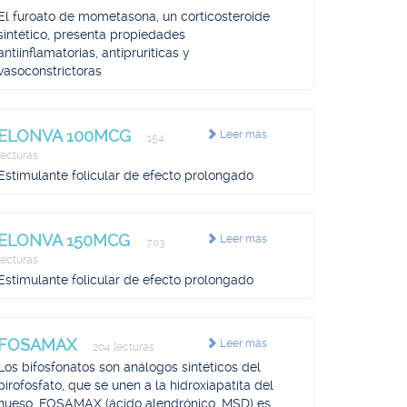
El furoato de mometasona, un corticosteroide
sintético, presenta propiedades
antiinflamatorias, antipruríticas y
vasoconstrictoras
ELONVA 100MCG
Leer más
154
lecturas
Estimulante folicular de efecto prolongado
ELONVA 150MCG
Leer más
703
lecturas
Estimulante folicular de efecto prolongado
FOSAMAX
Leer más
204 lecturas
Los bifosfonatos son análogos sintéticos del
pirofosfato, que se unen a la hidroxiapatita del
hueso, FOSAMAX (ácido alendrónico, MSD) es