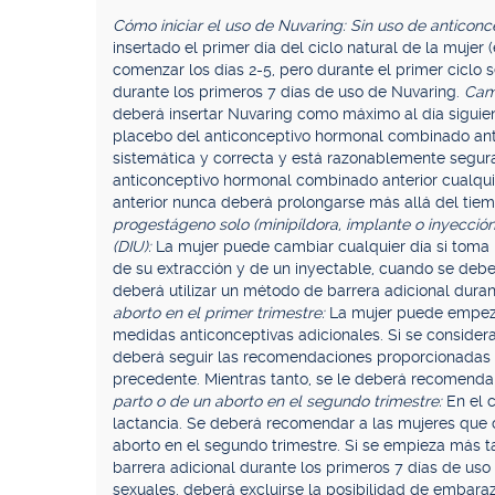
Cómo iniciar el uso de Nuvaring: Sin uso de anticon
insertado el primer día del ciclo natural de la mujer 
comenzar los días 2-5, pero durante el primer ciclo
durante los primeros 7 días de uso de Nuvaring.
Cam
deberá insertar Nuvaring como máximo al día siguien
placebo del anticonceptivo hormonal combinado anter
sistemática y correcta y está razonablemente segu
anticonceptivo hormonal combinado anterior cualquie
anterior nunca deberá prolongarse más allá del ti
progestágeno solo (minipíldora, implante o inyección
(DIU):
La mujer puede cambiar cualquier día si toma 
de su extracción y de un inyectable, cuando se deber
deberá utilizar un método de barrera adicional dura
aborto en el primer trimestre:
La mujer puede empeza
medidas anticonceptivas adicionales. Si se consider
deberá seguir las recomendaciones proporcionadas e
precedente. Mientras tanto, se le deberá recomendar
parto o de un aborto en el segundo trimestre:
En el 
lactancia. Se deberá recomendar a las mujeres que 
aborto en el segundo trimestre. Si se empieza más 
barrera adicional durante los primeros 7 días de uso
sexuales, deberá excluirse la posibilidad de embara