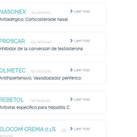
NASONEX
Leer más
311 lecturas
Antialérgico, Corticosteroide nasal
PROSCAR
Leer más
455 lecturas
Inhibidor de la conversión de testosterona
OLMETEC
Leer más
627 lecturas
Antihipertensivo, Vasodilatador periférico
REBETOL
Leer más
738 lecturas
Antiviral específico para hepatitis C
ELOCOM CREMA 0,1%
Leer más
135
lecturas