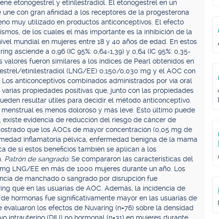
ene etonogestrel y etinilestradiol. El etonogestrel en un
 une con gran afinidad a los receptores de la progesterona
geno muy utilizado en productos anticonceptivos. El efecto
smos, de los cuales el más importante es la inhibición de la
 nivel mundial en mujeres entre 18 y 40 años de edad. En estos
ring asciende a 0,96 (IC 95%: 0,64-1,39) y 0,64 (IC 95%: 0,35-
s valores fueron similares a los índices de Pearl obtenidos en
estrel/etinilestradiol (LNG/EE) 0,150/0,030 mg y el AOC con
 Los anticonceptivos combinados administrados por vía oral
 varias propiedades positivas que, junto con las propiedades
ueden resultar útiles para decidir el método anticonceptivo.
o menstrual es menos doloroso y más leve. Esto último puede
s, existe evidencia de reducción del riesgo de cáncer de
mostrado que los AOCs de mayor concentración (0,05 mg de
fermedad inflamatoria pélvica, enfermedad benigna de la mama
a de si estos beneficios también se aplican a los
n.
Patrón de sangrado:
Se compararon las características del
 mg LNG/EE en más de 1000 mujeres durante un año. Los
encia de manchado o sangrado por disrupción fue
ring que en las usuarias de AOC. Además, la incidencia de
 de hormonas fue significativamente mayor en las usuarias de
e evaluaron los efectos de Nuvaring (n=76) sobre la densidad
o intrauterino (DIU) no hormonal (n=31) en mujeres durante