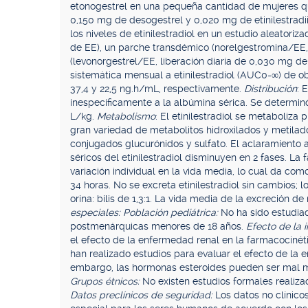
etonogestrel en una pequeña cantidad de mujeres qu
0,150 mg de desogestrel y 0,020 mg de etinilestradi
los niveles de etinilestradiol en un estudio aleatori
de EE), un parche transdémico (norelgestromina/EE,
(levonorgestrel/EE, liberación diaria de 0,030 mg de
sistemática mensual a etinilestradiol (AUC0-∞) de o
37,4 y 22,5 ng.h/mL, respectivamente.
Distribución
: 
inespecíficamente a la albúmina sérica. Se determin
L/kg.
Metabolismo
: El etinilestradiol se metaboliza
gran variedad de metabolitos hidroxilados y metila
conjugados glucurónidos y sulfato. El aclaramiento 
séricos del etinilestradiol disminuyen en 2 fases. La
variación individual en la vida media, lo cual da 
34 horas. No se excreta etinilestradiol sin cambios; l
orina: bilis de 1,3:1. La vida media de la excreción d
especiales: Población pediátrica:
No ha sido estudia
postmenárquicas menores de 18 años.
Efecto de la i
el efecto de la enfermedad renal en la farmacocinét
han realizado estudios para evaluar el efecto de la
embargo, las hormonas esteroides pueden ser mal m
Grupos étnicos:
No existen estudios formales realiza
Datos preclínicos de seguridad:
Los datos no clínicos