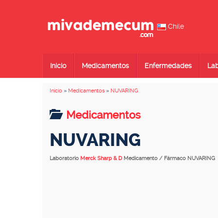
Chile
Inicio
Medicamentos
Enfermedades
Lab
Inicio
»
Medicamentos
»
NUVARING
Medicamentos
NUVARING
Laboratorio
Merck Sharp & D
Medicamento / Fármaco NUVARING