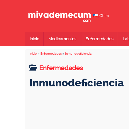
Chile
Inicio
Medicamentos
Enfermedades
Lab
Inicio
»
Enfermedades
»
Inmunodeficiencia
Enfermedades
Inmunodeficiencia