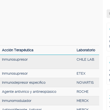
Acción Terapéutica
Laboratorio
Inmunosupresor
CHILE LAB.
Inmunosupresor
ETEX
Inmunodepresor específico
NOVARTIS
Agente antivírico y antineoplásico
ROCHE
Inmunomodulador
MERCK
Antiproliferante, Antiviral,
MERCK