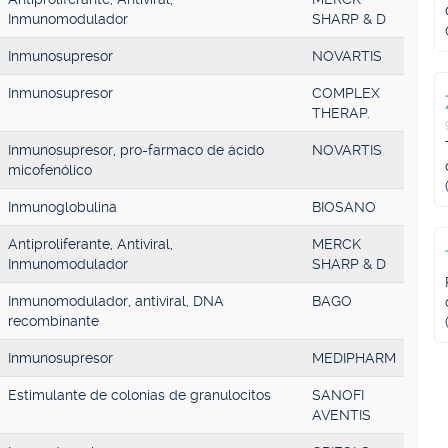
Inmunomodulador
SHARP & D
Inmunosupresor
NOVARTIS
Inmunosupresor
COMPLEX
THERAP.
Inmunosupresor, pro-farmaco de ácido
NOVARTIS
micofenólico
Inmunoglobulina
BIOSANO
Antiproliferante, Antiviral,
MERCK
Inmunomodulador
SHARP & D
Inmunomodulador, antiviral, DNA
BAGO
recombinante
Inmunosupresor
MEDIPHARM
Estimulante de colonias de granulocitos
SANOFI
AVENTIS