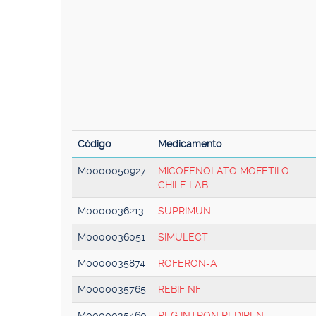
Código
Medicamento
M0000050927
MICOFENOLATO MOFETILO
CHILE LAB.
M0000036213
SUPRIMUN
M0000036051
SIMULECT
M0000035874
ROFERON-A
M0000035765
REBIF NF
M0000035460
PEG INTRON REDIPEN