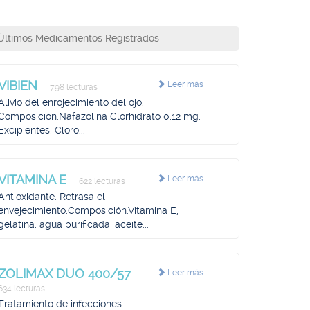
Últimos Medicamentos Registrados
VIBIEN
Leer más
798 lecturas
Alivio del enrojecimiento del ojo.
Composición.Nafazolina Clorhidrato 0,12 mg.
Excipientes: Cloro...
VITAMINA E
Leer más
622 lecturas
Antioxidante. Retrasa el
envejecimiento.Composición.Vitamina E,
gelatina, agua purificada, aceite...
ZOLIMAX DUO 400/57
Leer más
634 lecturas
Tratamiento de infecciones.