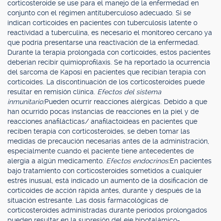
corticosteroide se use para el manejo de la enfermedad en
conjunto con el régimen antituberculoso adecuado. Si se
indican corticoides en pacientes con tuberculosis latente o
reactividad a tuberculina, es necesario el monitoreo cercano ya
que podría presentarse una reactivación de la enfermedad.
Durante la terapia prolongada con corticoides, estos pacientes
deberían recibir quimioprofilaxis. Se ha reportado la ocurrencia
del sarcoma de Kaposi en pacientes que recibían terapia con
corticoides. La discontinuación de los corticosteroides puede
resultar en remisión clínica.
Efectos del sistema
inmunitario:
Pueden ocurrir reacciones alérgicas. Debido a que
han ocurrido pocas instancias de reacciones en la piel y de
reacciones anafilácticas/ anafilactoideas en pacientes que
reciben terapia con corticosteroides, se deben tomar las
medidas de precaución necesarias antes de la administración,
especialmente cuando el paciente tiene antecedentes de
alergia a algún medicamento.
Efectos endocrinos:
En pacientes
bajo tratamiento con corticosteroides sometidos a cualquier
estrés inusual, está indicado un aumento de la dosificación de
corticoides de acción rápida antes, durante y después de la
situación estresante. Las dosis farmacológicas de
corticosteroides administradas durante periodos prolongados
pueden resultar en la supresión del eje hipotalámico-