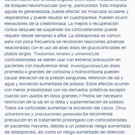
de bloqueo neuromuscular (por ej., pancuronio). Esta miopatía
aguda es generalizada, puede afectar los músculos oculares y
respiratorios y puede resultar en cuadriparesia. Pueden ocurrir
elevaciones de la creatinkinasa. La mejora o recuperación
clínica después de suspender los corticosteroides puede
requerir desde semanas a años. La osteoporosis es común,
pero con poca frecuencia se reconocen reacciones adversas
relacionadas con el uso de altas dosis de glucocorticoides en
plazos largos.
Trastornos renales y urinarios:
Los
corticosteroides se deben usar con extrema precaución en
pacientes con insuficiencia renal.
Investigaciones:
Las dosis
promedio o grandes de cortisona o hidrocortisona pueden
causar elevación de la presión sanguínea, retención de sal y
agua y excreción aumentada de potasio. Estos efectos ocurren
con menor probabilidad con los derivados sintéticos excepto
cuando son usados en dosis grandes.7 Podría ser necesario
restricción de la sal en la dieta y suplementación de potasio.
Todos los corticoides aumentan la excreción del calcio.
Otras
advertencias y precauciones generales:
Se recomienda
precaución en el tratamiento prolongado con corticosteroides
en pacientes mayores, debido a un potencial riesgo aumentado
de osteoporosis, así como un riesgo aumentado de retención