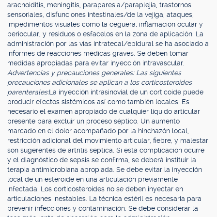
aracnoiditis, meningitis, paraparesia/paraplejia, trastornos
sensoriales, disfunciones intestinales/de la vejiga, ataques,
impedimentos visuales como la ceguera, inflamación ocular y
periocular, y residuos o esfacelos en la zona de aplicación. La
administración por las vías intratecal/epidural se ha asociado a
informes de reacciones médicas graves. Se deben tomar
medidas apropiadas para evitar inyección intravascular.
Advertencias y precauciones generales: Las siguientes
precauciones adicionales se aplican a los corticosteroides
parenterales:
La inyección intrasinovial de un corticoide puede
producir efectos sistémicos así como también locales. Es
necesario el examen apropiado de cualquier líquido articular
presente para excluir un proceso séptico. Un aumento
marcado en el dolor acompañado por la hinchazón local,
restricción adicional del movimiento articular, fiebre, y malestar
son sugerentes de artritis séptica. Si esta complicación ocurre
y el diagnóstico de sepsis se confirma, se deberá instituir la
terapia antimicrobiana apropiada. Se debe evitar la inyección
local de un esteroide en una articulación previamente
infectada. Los corticosteroides no se deben inyectar en
articulaciones inestables. La técnica estéril es necesaria para
prevenir infecciones y contaminación. Se debe considerar la