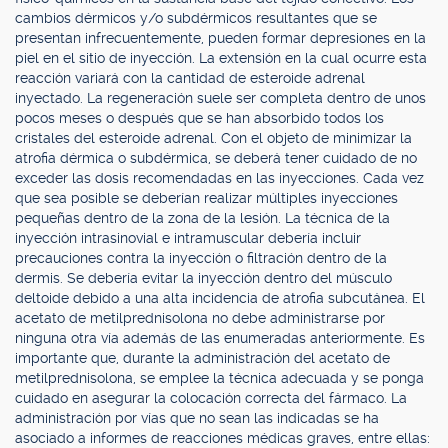
cambios dérmicos y/o subdérmicos resultantes que se
presentan infrecuentemente, pueden formar depresiones en la
piel en el sitio de inyección. La extensión en la cual ocurre esta
reacción variará con la cantidad de esteroide adrenal
inyectado. La regeneración suele ser completa dentro de unos
pocos meses o después que se han absorbido todos los
cristales del esteroide adrenal. Con el objeto de minimizar la
atrofia dérmica o subdérmica, se deberá tener cuidado de no
exceder las dosis recomendadas en las inyecciones. Cada vez
que sea posible se deberían realizar múltiples inyecciones
pequeñas dentro de la zona de la lesión. La técnica de la
inyección intrasinovial e intramuscular debería incluir
precauciones contra la inyección o filtración dentro de la
dermis. Se debería evitar la inyección dentro del músculo
deltoide debido a una alta incidencia de atrofia subcutánea. El
acetato de metilprednisolona no debe administrarse por
ninguna otra vía además de las enumeradas anteriormente. Es
importante que, durante la administración del acetato de
metilprednisolona, se emplee la técnica adecuada y se ponga
cuidado en asegurar la colocación correcta del fármaco. La
administración por vías que no sean las indicadas se ha
asociado a informes de reacciones médicas graves, entre ellas: