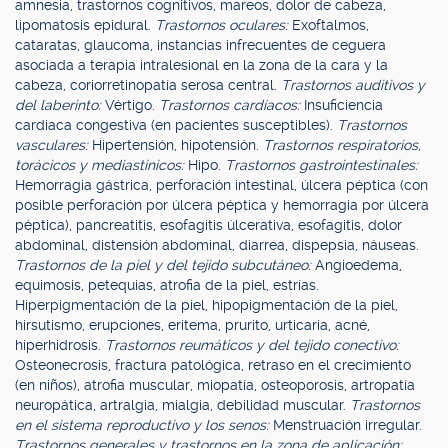
amnesia, trastornos cognitivos, mareos, dolor de cabeza,
lipomatosis epidural.
Trastornos oculares:
Exoftalmos,
cataratas, glaucoma, instancias infrecuentes de ceguera
asociada a terapia intralesional en la zona de la cara y la
cabeza, coriorretinopatía serosa central.
Trastornos auditivos y
del laberinto:
Vértigo.
Trastornos cardíacos:
Insuficiencia
cardiaca congestiva (en pacientes susceptibles).
Trastornos
vasculares:
Hipertensión, hipotensión.
Trastornos respiratorios,
torácicos y mediastínicos:
Hipo.
Trastornos gastrointestinales:
Hemorragia gástrica, perforación intestinal, úlcera péptica (con
posible perforación por úlcera péptica y hemorragia por úlcera
péptica), pancreatitis, esofagitis úlcerativa, esofagitis, dolor
abdominal, distensión abdominal, diarrea, dispepsia, náuseas.
Trastornos de la piel y del tejido subcutáneo:
Angioedema,
equimosis, petequias, atrofia de la piel, estrías.
Hiperpigmentación de la piel, hipopigmentación de la piel,
hirsutismo, erupciones, eritema, prurito, urticaria, acné,
hiperhidrosis.
Trastornos reumáticos y del tejido conectivo:
Osteonecrosis, fractura patológica, retraso en el crecimiento
(en niños), atrofia muscular, miopatía, osteoporosis, artropatía
neuropática, artralgia, mialgia, debilidad muscular.
Trastornos
en el sistema reproductivo y los senos:
Menstruación irregular.
Trastornos generales y trastornos en la zona de aplicación: