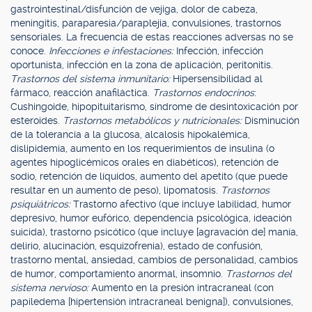
gastrointestinal/disfunción de vejiga, dolor de cabeza,
meningitis, paraparesia/paraplejia, convulsiones, trastornos
sensoriales. La frecuencia de estas reacciones adversas no se
conoce.
Infecciones e infestaciones:
Infección, infección
oportunista, infección en la zona de aplicación, peritonitis.
Trastornos del sistema inmunitario:
Hipersensibilidad al
fármaco, reacción anafiláctica.
Trastornos endocrinos
:
Cushingoide, hipopituitarismo, síndrome de desintoxicación por
esteroides.
Trastornos metabólicos y nutricionales:
Disminución
de la tolerancia a la glucosa, alcalosis hipokalémica,
dislipidemia, aumento en los requerimientos de insulina (o
agentes hipoglicémicos orales en diabéticos), retención de
sodio, retención de líquidos, aumento del apetito (que puede
resultar en un aumento de peso), lipomatosis.
Trastornos
psiquiátricos:
Trastorno afectivo (que incluye labilidad, humor
depresivo, humor eufórico, dependencia psicológica, ideación
suicida), trastorno psicótico (que incluye [agravación de] manía,
delirio, alucinación, esquizofrenia), estado de confusión,
trastorno mental, ansiedad, cambios de personalidad, cambios
de humor, comportamiento anormal, insomnio.
Trastornos del
sistema nervioso:
Aumento en la presión intracraneal (con
papiledema [hipertensión intracraneal benigna]), convulsiones,