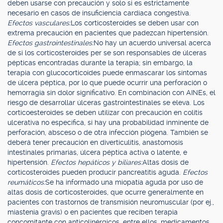
deben usarse con precaución y solo si es estrictamente
necesario en casos de insuficiencia cardíaca congestiva.
Efectos vasculares:
Los corticosteroides se deben usar con
extrema precaución en pacientes que padezcan hipertensión.
Efectos gastrointestinales:
No hay un acuerdo universal acerca
de si los corticosteroides per se son responsables de úlceras
pépticas encontradas durante la terapia; sin embargo, la
terapia con glucocorticoides puede enmascarar los síntomas
de úlcera péptica, por lo que puede ocurrir una perforación o
hemorragia sin dolor significativo. En combinación con AINEs, el
riesgo de desarrollar úlceras gastrointestinales se eleva. Los
corticoesteroides se deben utilizar con precaución en colitis
ulcerativa no específica, si hay una probabilidad inminente de
perforación, absceso o de otra infección piógena. También se
deberá tener precaución en diverticulitis, anastomosis
intestinales primarias, úlcera péptica activa o latente, e
hipertensión.
Efectos hepáticos y biliares:
Altas dosis de
corticosteroides pueden producir pancreatitis aguda.
Efectos
reumáticos:
Se ha informado una miopatía aguda por uso de
altas dosis de corticosteroides, que ocurre generalmente en
pacientes con trastornos de transmisión neuromuscular (por ej.,
miastenia gravis) o en pacientes que reciben terapia
concomitante con anticolinérgicos, entre ellos, medicamentos