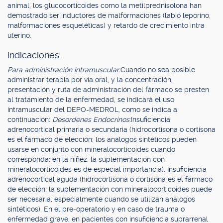
animal, los glucocorticoides como la metilprednisolona han
demostrado ser inductores de malformaciones (labio leporino,
malformaciones esqueléticas) y retardo de crecimiento intra
uterino.
Indicaciones.
Para administración intramuscular:
Cuando no sea posible
administrar terapia por vía oral, y la concentración,
presentación y ruta de administración del fármaco se presten
al tratamiento de la enfermedad, se indicará el uso
intramuscular del DEPO-MEDROL, como se indica a
continuación:
Desordenes Endocrinos:
Insuficiencia
adrenocortical primaria o secundaria (hidrocortisona o cortisona
es el fármaco de elección; los análogos sintéticos pueden
usarse en conjunto con mineralocorticoides cuando
corresponda; en la niñez, la suplementación con
mineralocorticoides es de especial importancia). Insuficiencia
adrenocortical aguda (hidrocortisona o cortisona es el fármaco
de elección; la suplementación con mineralocorticoides puede
ser necesaria, especialmente cuando se utilizan análogos
sintéticos). En el pre-operatorio y en caso de trauma o
enfermedad grave, en pacientes con insuficiencia suprarrenal