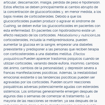
articular, descamación, mialgia, pérdida de peso e hipotensión.
Estos efectos se deben principalmente al cambio abrupto de
la concentración de glucocorticoides y, en menor medida, a los
bajos niveles de corticosteroides. Debido a que los
glucocorticoides pueden producir o agravar el síndrome de
Cushing, se deben evitar los glucocorticoides en pacientes con
esta enfermedad. En pacientes con hipotiroidismo existe un
efecto realzado de los corticoides.
Metabolismo y nutrición:
Los
corticosteroides, incluida la metilprednisolona, pueden
aumentar la glucosa en la sangre, empeorar una diabetes
preexistente y predisponer a las personas que reciben terapia
con corticosteroides a una diabetes mellitus.
Efectos
psiquiátricos:
Pueden aparecer trastornos psíquicos cuando se
utilizan corticoides, variando desde euforia, insomnio, cambios
del ánimo, cambios de la personalidad, y depresión severa a
francas manifestaciones psicóticas. Además, la inestabilidad
emocional existente o las tendencias psicóticas pueden ser
agravadas por los corticoides. Pueden ocurrir reacciones
psiquiátricas adversas potencialmente agudas con esteroides
sistémicos. Los síntomas generalmente emergen después de
algunos días o semanas de comenzar el tratamiento. La
mayoría de las reacciones se revierten, ya sea después de la