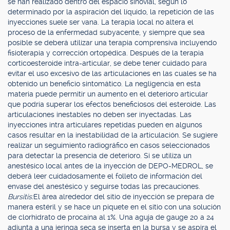
se han realizado dentro del espacio sinovial, según lo
determinado por la aspiración del líquido, la repetición de las
inyecciones suele ser vana. La terapia local no altera el
proceso de la enfermedad subyacente, y siempre que sea
posible se deberá utilizar una terapia comprensiva incluyendo
fisioterapia y corrección ortopédica. Después de la terapia
corticoesteroide intra-articular, se debe tener cuidado para
evitar el uso excesivo de las articulaciones en las cuales se ha
obtenido un beneficio sintomático. La negligencia en esta
materia puede permitir un aumento en el deterioro articular
que podría superar los efectos beneficiosos del esteroide. Las
articulaciones inestables no deben ser inyectadas. Las
inyecciones intra articulares repetidas pueden en algunos
casos resultar en la inestabilidad de la articulación. Se sugiere
realizar un seguimiento radiográfico en casos seleccionados
para detectar la presencia de deterioro. Si se utiliza un
anestésico local antes de la inyección de DEPO-MEDROL, se
deberá leer cuidadosamente el folleto de información del
envase del anestésico y seguirse todas las precauciones.
Bursitis:
El área alrededor del sitio de inyección se prepara de
manera estéril y se hace un piquete en el sitio con una solución
de clorhidrato de procaína al 1%. Una aguja de gauge 20 a 24
adjunta a una jeringa seca se inserta en la bursa y se aspira el