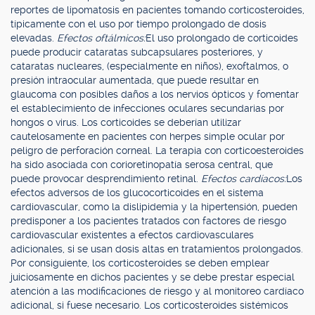
reportes de lipomatosis en pacientes tomando corticosteroides,
típicamente con el uso por tiempo prolongado de dosis
elevadas.
Efectos oftálmicos:
El uso prolongado de corticoides
puede producir cataratas subcapsulares posteriores, y
cataratas nucleares, (especialmente en niños), exoftalmos, o
presión intraocular aumentada, que puede resultar en
glaucoma con posibles daños a los nervios ópticos y fomentar
el establecimiento de infecciones oculares secundarias por
hongos o virus. Los corticoides se deberían utilizar
cautelosamente en pacientes con herpes simple ocular por
peligro de perforación corneal. La terapia con corticoesteroides
ha sido asociada con corioretinopatía serosa central, que
puede provocar desprendimiento retinal.
Efectos cardíacos:
Los
efectos adversos de los glucocorticoides en el sistema
cardiovascular, como la dislipidemia y la hipertensión, pueden
predisponer a los pacientes tratados con factores de riesgo
cardiovascular existentes a efectos cardiovasculares
adicionales, si se usan dosis altas en tratamientos prolongados.
Por consiguiente, los corticosteroides se deben emplear
juiciosamente en dichos pacientes y se debe prestar especial
atención a las modificaciones de riesgo y al monitoreo cardíaco
adicional, si fuese necesario. Los corticosteroides sistémicos