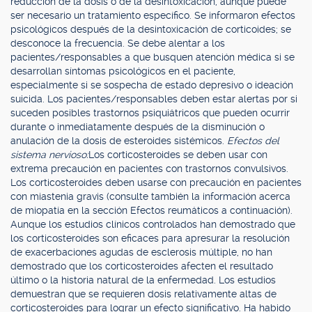
reducción de la dosis o de la desintoxicación, aunque puede
ser necesario un tratamiento específico. Se informaron efectos
psicológicos después de la desintoxicación de corticoides; se
desconoce la frecuencia. Se debe alentar a los
pacientes/responsables a que busquen atención médica si se
desarrollan síntomas psicológicos en el paciente,
especialmente si se sospecha de estado depresivo o ideación
suicida. Los pacientes/responsables deben estar alertas por si
suceden posibles trastornos psiquiátricos que pueden ocurrir
durante o inmediatamente después de la disminución o
anulación de la dosis de esteroides sistémicos.
Efectos del
sistema nervioso:
Los corticosteroides se deben usar con
extrema precaución en pacientes con trastornos convulsivos.
Los corticosteroides deben usarse con precaución en pacientes
con miastenia gravis (consulte también la información acerca
de miopatía en la sección Efectos reumáticos a continuación).
Aunque los estudios clínicos controlados han demostrado que
los corticosteroides son eficaces para apresurar la resolución
de exacerbaciones agudas de esclerosis múltiple, no han
demostrado que los corticosteroides afecten el resultado
último o la historia natural de la enfermedad. Los estudios
demuestran que se requieren dosis relativamente altas de
corticosteroides para lograr un efecto significativo. Ha habido