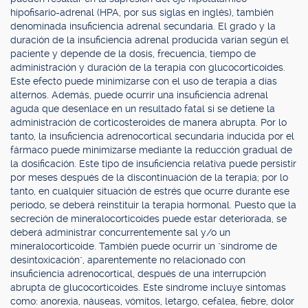
hipofisario-adrenal (HPA, por sus siglas en inglés), también
denominada insuficiencia adrenal secundaria. El grado y la
duración de la insuficiencia adrenal producida varían según el
paciente y depende de la dosis, frecuencia, tiempo de
administración y duración de la terapia con glucocorticoides.
Este efecto puede minimizarse con el uso de terapia a días
alternos. Además, puede ocurrir una insuficiencia adrenal
aguda que desenlace en un resultado fatal si se detiene la
administración de corticosteroides de manera abrupta. Por lo
tanto, la insuficiencia adrenocortical secundaria inducida por el
fármaco puede minimizarse mediante la reducción gradual de
la dosificación. Este tipo de insuficiencia relativa puede persistir
por meses después de la discontinuación de la terapia; por lo
tanto, en cualquier situación de estrés que ocurre durante ese
período, se deberá reinstituir la terapia hormonal. Puesto que la
secreción de mineralocorticoides puede estar deteriorada, se
deberá administrar concurrentemente sal y/o un
mineralocorticoide. También puede ocurrir un "síndrome de
desintoxicación", aparentemente no relacionado con
insuficiencia adrenocortical, después de una interrupción
abrupta de glucocorticoides. Este síndrome incluye síntomas
como: anorexia, náuseas, vómitos, letargo, cefalea, fiebre, dolor