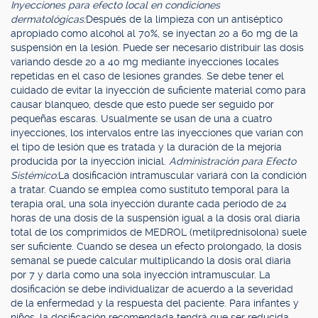
Inyecciones para efecto local en condiciones
dermatológicas:
Después de la limpieza con un antiséptico
apropiado como alcohol al 70%, se inyectan 20 a 60 mg de la
suspensión en la lesión. Puede ser necesario distribuir las dosis
variando desde 20 a 40 mg mediante inyecciones locales
repetidas en el caso de lesiones grandes. Se debe tener el
cuidado de evitar la inyección de suficiente material como para
causar blanqueo, desde que esto puede ser seguido por
pequeñas escaras. Usualmente se usan de una a cuatro
inyecciones, los intervalos entre las inyecciones que varían con
el tipo de lesión que es tratada y la duración de la mejoría
producida por la inyección inicial.
Administración para Efecto
Sistémico:
La dosificación intramuscular variará con la condición
a tratar. Cuando se emplea como sustituto temporal para la
terapia oral, una sola inyección durante cada período de 24
horas de una dosis de la suspensión igual a la dosis oral diaria
total de los comprimidos de MEDROL (metilprednisolona) suele
ser suficiente. Cuando se desea un efecto prolongado, la dosis
semanal se puede calcular multiplicando la dosis oral diaria
por 7 y darla como una sola inyección intramuscular. La
dosificación se debe individualizar de acuerdo a la severidad
de la enfermedad y la respuesta del paciente. Para infantes y
niños, la dosificación recomendada tendrá que ser reducida,