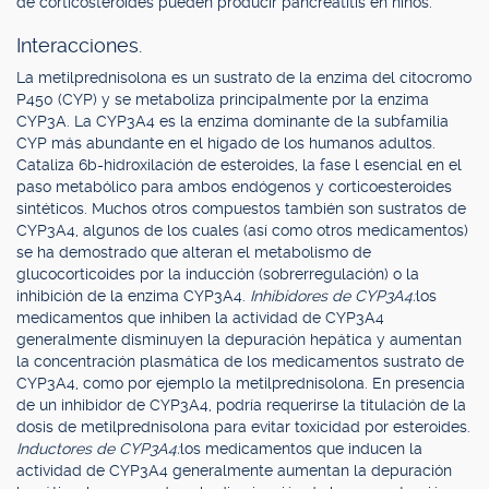
de corticosteroides pueden producir pancreatitis en niños.
Interacciones.
La metilprednisolona es un sustrato de la enzima del citocromo
P450 (CYP) y se metaboliza principalmente por la enzima
CYP3A. La CYP3A4 es la enzima dominante de la subfamilia
CYP más abundante en el hígado de los humanos adultos.
Cataliza 6b-hidroxilación de esteroides, la fase l esencial en el
paso metabólico para ambos endógenos y corticoesteroides
sintéticos. Muchos otros compuestos también son sustratos de
CYP3A4, algunos de los cuales (así como otros medicamentos)
se ha demostrado que alteran el metabolismo de
glucocorticoides por la inducción (sobrerregulación) o la
inhibición de la enzima CYP3A4.
Inhibidores de CYP3A4:
los
medicamentos que inhiben la actividad de CYP3A4
generalmente disminuyen la depuración hepática y aumentan
la concentración plasmática de los medicamentos sustrato de
CYP3A4, como por ejemplo la metilprednisolona. En presencia
de un inhibidor de CYP3A4, podría requerirse la titulación de la
dosis de metilprednisolona para evitar toxicidad por esteroides.
Inductores de CYP3A4:
los medicamentos que inducen la
actividad de CYP3A4 generalmente aumentan la depuración