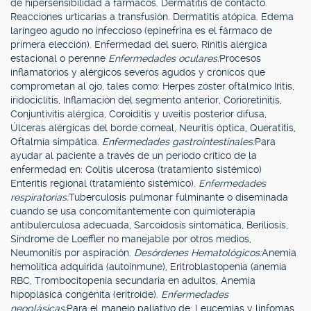
de hipersensibilidad a fármacos. Dermatitis de contacto.
Reacciones urticarias a transfusión. Dermatitis atópica. Edema
laríngeo agudo no infeccioso (epinefrina es el fármaco de
primera elección). Enfermedad del suero. Rinitis alérgica
estacional o perenne
Enfermedades oculares:
Procesos
inflamatorios y alérgicos severos agudos y crónicos que
comprometan al ojo, tales como: Herpes zóster oftálmico Iritis,
iridociclitis, Inflamación del segmento anterior, Corioretinitis,
Conjuntivitis alérgica, Coroiditis y uveitis posterior difusa,
Úlceras alérgicas del borde corneal, Neuritis óptica, Queratitis,
Oftalmía simpática.
Enfermedades gastrointestinales:
Para
ayudar al paciente a través de un período crítico de la
enfermedad en: Colitis ulcerosa (tratamiento sistémico)
Enteritis regional (tratamiento sistémico).
Enfermedades
respiratorias:
Tuberculosis pulmonar fulminante o diseminada
cuando se usa concomitantemente con quimioterapia
antibulerculosa adecuada, Sarcoidosis sintomática, Beriliosis,
Síndrome de Loeffler no manejable por otros medios,
Neumonitis por aspiración.
Desórdenes Hematológicos:
Anemia
hemolítica adquirida (autoinmune), Eritroblastopenia (anemia
RBC, Trombocitopenia secundaria en adultos, Anemia
hipoplásica congénita (eritroide).
Enfermedades
neoplásicas:
Para el manejo paliativo de: Leucemias y linfomas