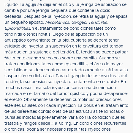
líquido. La aguja se deja en el sitio y la jeringa de aspiración se
cambia por una jeringa pequeña que contiene la dosis
deseada. Después de la inyección, se retira la aguja y se aplica
un pequeño apósito.
Misceláneos: Ganglio, Tendinitis,
Epicondilitis:
En el tratamiento de condiciones tales como
tendinitis o tenosinovitis, luego de la aplicación de un
antiséptico conveniente en la piel cubierta se deberá tener
cuidado de inyectar la suspensión en la envoltura del tendón
más que en la sustancia del tendón. El tendón se puede palpar
fácilmente cuando se coloca sobre una camilla. Cuando se
tratan condiciones tales como epicondilitis, el área de mayor
sensibilidad se debe contornear cuidadosamente e infiltrarse la
suspensión en dicha área. Para el ganglio de las envolturas del
tendón, la suspensión se inyecta directamente en el quiste. En
muchos casos, una sola inyección causa una disminución
marcada en el tamaño del tumor quístico y podría desaparecer
el efecto. Obviamente se deberían cumplir las precauciones
estériles usuales con cada inyección. La dosis en el tratamiento
de las diferentes condiciones de las estructuras tendinosas o
bursales indicadas previamente, varía con la condición que es
tratada y rangos desde 4 a 30 mg. En condiciones recurrentes
o crónicas, podría ser necesario repetir las inyecciones.