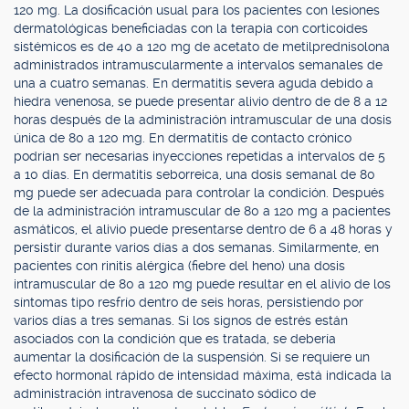
120 mg. La dosificación usual para los pacientes con lesiones
dermatológicas beneficiadas con la terapia con corticoides
sistémicos es de 40 a 120 mg de acetato de metilprednisolona
administrados intramuscularmente a intervalos semanales de
una a cuatro semanas. En dermatitis severa aguda debido a
hiedra venenosa, se puede presentar alivio dentro de de 8 a 12
horas después de la administración intramuscular de una dosis
única de 80 a 120 mg. En dermatitis de contacto crónico
podrían ser necesarias inyecciones repetidas a intervalos de 5
a 10 días. En dermatitis seborreica, una dosis semanal de 80
mg puede ser adecuada para controlar la condición. Después
de la administración intramuscular de 80 a 120 mg a pacientes
asmáticos, el alivio puede presentarse dentro de 6 a 48 horas y
persistir durante varios días a dos semanas. Similarmente, en
pacientes con rinitis alérgica (fiebre del heno) una dosis
intramuscular de 80 a 120 mg puede resultar en el alivio de los
síntomas tipo resfrío dentro de seis horas, persistiendo por
varios días a tres semanas. Si los signos de estrés están
asociados con la condición que es tratada, se debería
aumentar la dosificación de la suspensión. Si se requiere un
efecto hormonal rápido de intensidad máxima, está indicada la
administración intravenosa de succinato sódico de