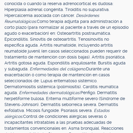
conocida o cuando la reserva adrenocortical es dudosa:
Hiperplasia adrenal congénita. Tiroiditis no supurativa.
Hipercalcemia asociada con cáncer.
Desórdenes
Reumatológicos:
Como terapia adjunta para administración a
corto plazo (para normalizar al paciente a través de un episodio
agudo o exacerbación) en: Osteoartritis postraumática.
Epicondilitis. Sinovitis de osteoartritis. Tenosinovitis no
específica aguda. Artritis reumatoide, incluyendo artritis
reumatoide juvenil (en casos seleccionados pueden requerir de
tratamiento de mantención con dosis bajas). Artritis psoriática.
Artritis gotosa aguda. Espondilitis anquilosante. Bursitis aguda
y subaguda.
Enfermedades del colágeno:
Durante una
exacerbación ó como terapia de mantención en casos
seleccionados de: Lupus eritematoso sistémico.
Dermatomiositis sistémica (polimiositis). Carditis reumática
aguda.
Enfermedades dermatológicas:
Pénfigo. Dermatitis
herpetiforme bulosa. Eritema multiforme severo (Síndrome de
Stevens-Johnson). Dermatitis seborreica severa. Dermatitis
exfoliativa. Micosis fungoide. Psoriasis severa.
Estados
alérgicos:
Control de condiciones alérgicas severas ó
incapacitantes intratables a las pruebas adecuadas de
tratamientos convencionales en: Asma bronquial. Reacciones