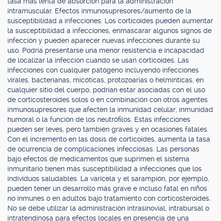
tasa más lenta de absorción para la administración
intramuscular. Efectos inmunosupresores/aumento de la
susceptibilidad a infecciones: Los corticoides pueden aumentar
la susceptibilidad a infecciones, enmascarar algunos signos de
infección y pueden aparecer nuevas infecciones durante su
uso. Podría presentarse una menor resistencia e incapacidad
de localizar la infección cuando se usan corticoides. Las
infecciones con cualquier patógeno incluyendo infecciones
virales, bacterianas, micóticas, protozoarias o helmínticas, en
cualquier sitio del cuerpo, podrían estar asociadas con el uso
de corticosteroides solos o en combinación con otros agentes
inmunosupresores que afecten la inmunidad celular, inmunidad
humoral o la función de los neutrófilos. Estas infecciones
pueden ser leves, pero también graves y en ocasiones fatales.
Con el incremento en las dosis de corticoides, aumenta la tasa
de ocurrencia de complicaciones infecciosas. Las personas
bajo efectos de medicamentos que suprimen el sistema
inmunitario tienen más susceptibilidad a infecciones que los
individuos saludables. La varicela y el sarampión, por ejemplo,
pueden tener un desarrollo más grave e incluso fatal en niños
no inmunes o en adultos bajo tratamiento con corticosteroides.
No se debe utilizar la administración intrasinovial, intrabursal o
intratendinosa para efectos locales en presencia de una