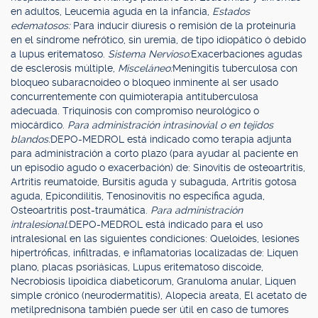
en adultos, Leucemia aguda en la infancia,
Estados
edematosos:
Para inducir diuresis o remisión de la proteinuria
en el síndrome nefrótico, sin uremia, de tipo idiopático ó debido
a lupus eritematoso.
Sistema Nervioso:
Exacerbaciones agudas
de esclerosis múltiple,
Misceláneo:
Meningitis tuberculosa con
bloqueo subaracnoídeo o bloqueo inminente al ser usado
concurrentemente con quimioterapia antituberculosa
adecuada. Triquinosis con compromiso neurológico o
miocárdico.
Para administración intrasinovial o en tejidos
blandos:
DEPO-MEDROL está indicado como terapia adjunta
para administración a corto plazo (para ayudar al paciente en
un episodio agudo o exacerbación) de: Sinovitis de osteoartritis,
Artritis reumatoide, Bursitis aguda y subaguda, Artritis gotosa
aguda, Epicondilitis, Tenosinovitis no específica aguda,
Osteoartritis post-traumática.
Para administración
intralesional:
DEPO-MEDROL está indicado para el uso
intralesional en las siguientes condiciones: Queloides, lesiones
hipertróficas, infiltradas, e inflamatorias localizadas de: Liquen
plano, placas psoriásicas, Lupus eritematoso discoide,
Necrobiosis lipoídica diabeticorum, Granuloma anular, Liquen
simple crónico (neurodermatitis), Alopecia areata, El acetato de
metilprednisona también puede ser útil en caso de tumores