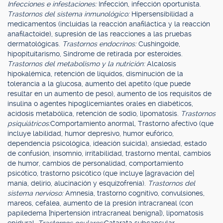
Infecciones e infestaciones:
Infección, infección oportunista.
Trastornos del sistema inmunológico:
Hipersensibilidad a
medicamentos (incluidas la reacción anafiláctica y la reacción
anafilactoide), supresión de las reacciones a las pruebas
dermatológicas.
Trastornos endocrinos:
Cushingoide,
hipopituitarismo, Síndrome de retirada por esteroides.
Trastornos del metabolismo y la nutrición:
Alcalosis
hipokalémica, retención de líquidos, disminución de la
tolerancia a la glucosa, aumento del apetito (que puede
resultar en un aumento de peso), aumento de los requisitos de
insulina o agentes hipoglicemiantes orales en diabéticos,
acidosis metabólica, retención de sodio, lipomatosis.
Trastornos
psiquiátricos:
Comportamiento anormal, Trastorno afectivo (que
incluye labilidad, humor depresivo, humor eufórico,
dependencia psicológica, ideación suicida), ansiedad, estado
de confusión, insomnio, irritabilidad, trastorno mental, cambios
de humor, cambios de personalidad, comportamiento
psicótico, trastorno psicótico (que incluye [agravación de]
manía, delirio, alucinación y esquizofrenia).
Trastornos del
sistema nervioso:
Amnesia, trastorno cognitivo, convulsiones,
mareos, cefalea, aumento de la presión intracraneal (con
papiledema [hipertensión intracraneal benigna]), lipomatosis