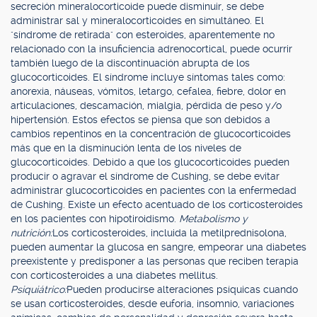
secreción mineralocorticoide puede disminuir, se debe
administrar sal y mineralocorticoides en simultáneo. El
"síndrome de retirada" con esteroides, aparentemente no
relacionado con la insuficiencia adrenocortical, puede ocurrir
también luego de la discontinuación abrupta de los
glucocorticoides. El síndrome incluye síntomas tales como:
anorexia, náuseas, vómitos, letargo, cefalea, fiebre, dolor en
articulaciones, descamación, mialgia, pérdida de peso y/o
hipertensión. Estos efectos se piensa que son debidos a
cambios repentinos en la concentración de glucocorticoides
más que en la disminución lenta de los niveles de
glucocorticoides. Debido a que los glucocorticoides pueden
producir o agravar el síndrome de Cushing, se debe evitar
administrar glucocorticoides en pacientes con la enfermedad
de Cushing. Existe un efecto acentuado de los corticosteroides
en los pacientes con hipotiroidismo.
Metabolismo y
nutrición:
Los corticosteroides, incluida la metilprednisolona,
pueden aumentar la glucosa en sangre, empeorar una diabetes
preexistente y predisponer a las personas que reciben terapia
con corticosteroides a una diabetes mellitus.
Psiquiátrico:
Pueden producirse alteraciones psíquicas cuando
se usan corticosteroides, desde euforia, insomnio, variaciones