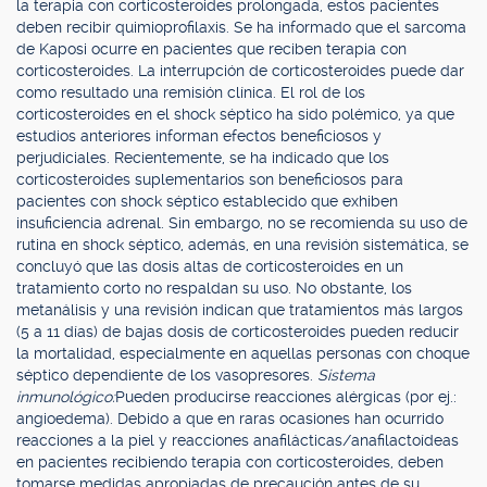
la terapia con corticosteroides prolongada, estos pacientes
deben recibir quimioprofilaxis. Se ha informado que el sarcoma
de Kaposi ocurre en pacientes que reciben terapia con
corticosteroides. La interrupción de corticosteroides puede dar
como resultado una remisión clínica. El rol de los
corticosteroides en el shock séptico ha sido polémico, ya que
estudios anteriores informan efectos beneficiosos y
perjudiciales. Recientemente, se ha indicado que los
corticosteroides suplementarios son beneficiosos para
pacientes con shock séptico establecido que exhiben
insuficiencia adrenal. Sin embargo, no se recomienda su uso de
rutina en shock séptico, además, en una revisión sistemática, se
concluyó que las dosis altas de corticosteroides en un
tratamiento corto no respaldan su uso. No obstante, los
metanálisis y una revisión indican que tratamientos más largos
(5 a 11 días) de bajas dosis de corticosteroides pueden reducir
la mortalidad, especialmente en aquellas personas con choque
séptico dependiente de los vasopresores.
Sistema
inmunológico:
Pueden producirse reacciones alérgicas (por ej.:
angioedema). Debido a que en raras ocasiones han ocurrido
reacciones a la piel y reacciones anafilácticas/anafilactoídeas
en pacientes recibiendo terapia con corticosteroides, deben
tomarse medidas apropiadas de precaución antes de su