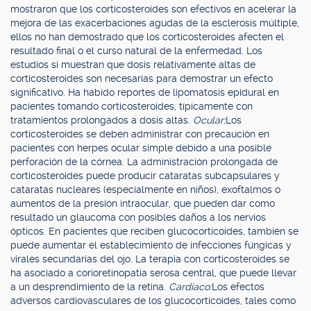
mostraron que los corticosteroides son efectivos en acelerar la
mejora de las exacerbaciones agudas de la esclerosis múltiple,
ellos no han demostrado que los corticosteroides afecten el
resultado final o el curso natural de la enfermedad. Los
estudios si muestran que dosis relativamente altas de
corticosteroides son necesarias para demostrar un efecto
significativo. Ha habido reportes de lipomatosis epidural en
pacientes tomando corticosteroides, típicamente con
tratamientos prolongados a dosis altas.
Ocular:
Los
corticosteroides se deben administrar con precaución en
pacientes con herpes ocular simple debido a una posible
perforación de la córnea. La administración prolongada de
corticosteroides puede producir cataratas subcapsulares y
cataratas nucleares (especialmente en niños), exoftalmos o
aumentos de la presión intraocular, que pueden dar como
resultado un glaucoma con posibles daños a los nervios
ópticos. En pacientes que reciben glucocorticoides, también se
puede aumentar el establecimiento de infecciones fúngicas y
virales secundarias del ojo. La terapia con corticosteroides se
ha asociado a corioretinopatía serosa central, que puede llevar
a un desprendimiento de la retina.
Cardíaco:
Los efectos
adversos cardiovasculares de los glucocorticoides, tales como