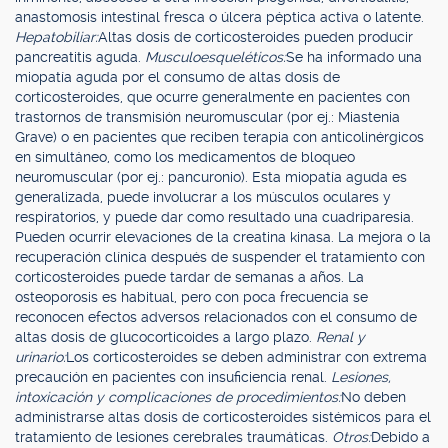
anastomosis intestinal fresca o úlcera péptica activa o latente.
Hepatobiliar:
Altas dosis de corticosteroides pueden producir
pancreatitis aguda.
Musculoesqueléticos:
Se ha informado una
miopatía aguda por el consumo de altas dosis de
corticosteroides, que ocurre generalmente en pacientes con
trastornos de transmisión neuromuscular (por ej.: Miastenia
Grave) o en pacientes que reciben terapia con anticolinérgicos
en simultáneo, como los medicamentos de bloqueo
neuromuscular (por ej.: pancuronio). Esta miopatía aguda es
generalizada, puede involucrar a los músculos oculares y
respiratorios, y puede dar como resultado una cuadriparesia.
Pueden ocurrir elevaciones de la creatina kinasa. La mejora o la
recuperación clínica después de suspender el tratamiento con
corticosteroides puede tardar de semanas a años. La
osteoporosis es habitual, pero con poca frecuencia se
reconocen efectos adversos relacionados con el consumo de
altas dosis de glucocorticoides a largo plazo.
Renal y
urinario:
Los corticosteroides se deben administrar con extrema
precaución en pacientes con insuficiencia renal.
Lesiones,
intoxicación y complicaciones de procedimientos:
No deben
administrarse altas dosis de corticosteroides sistémicos para el
tratamiento de lesiones cerebrales traumáticas.
Otros:
Debido a