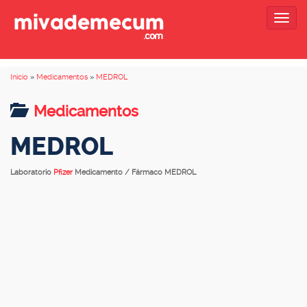
Togg
navig
Inicio
»
Medicamentos
»
MEDROL
Medicamentos
MEDROL
Laboratorio
Pfizer
Medicamento / Fármaco MEDROL