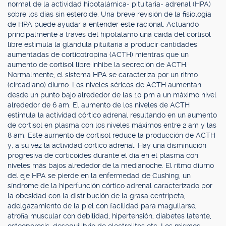
normal de la actividad hipotalámica- pituitaria- adrenal (HPA)
sobre los días sin esteroide. Una breve revisión de la fisiología
de HPA puede ayudar a entender este racional. Actuando
principalmente a través del hipotálamo una caída del cortisol
libre estimula la glándula pituitaria a producir cantidades
aumentadas de corticotropina (ACTH) mientras que un
aumento de cortisol libre inhibe la secreción de ACTH.
Normalmente, el sistema HPA se caracteriza por un ritmo
(circadiano) diurno. Los niveles séricos de ACTH aumentan
desde un punto bajo alrededor de las 10 pm a un máximo nivel
alrededor de 6 am. El aumento de los niveles de ACTH
estimula la actividad córtico adrenal resultando en un aumento
de cortisol en plasma con los niveles máximos entre 2 am y las
8 am. Este aumento de cortisol reduce la producción de ACTH
y, a su vez la actividad córtico adrenal. Hay una disminución
progresiva de corticoides durante el día en el plasma con
niveles más bajos alrededor de la medianoche. El ritmo diurno
del eje HPA se pierde en la enfermedad de Cushing, un
síndrome de la hiperfunción córtico adrenal caracterizado por
la obesidad con la distribución de la grasa centrípeta,
adelgazamiento de la piel con facilidad para magullarse,
atrofia muscular con debilidad, hipertensión, diabetes latente,