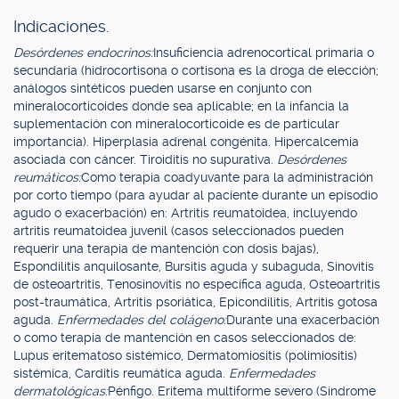
Indicaciones.
Desórdenes endocrinos:
Insuficiencia adrenocortical primaria o
secundaria (hidrocortisona o cortisona es la droga de elección;
análogos sintéticos pueden usarse en conjunto con
mineralocorticoides donde sea aplicable; en la infancia la
suplementación con mineralocorticoide es de particular
importancia). Hiperplasia adrenal congénita. Hipercalcemia
asociada con cáncer. Tiroiditis no supurativa.
Desórdenes
reumáticos:
Como terapia coadyuvante para la administración
por corto tiempo (para ayudar al paciente durante un episodio
agudo o exacerbación) en: Artritis reumatoidea, incluyendo
artritis reumatoidea juvenil (casos seleccionados pueden
requerir una terapia de mantención con dosis bajas),
Espondilitis anquilosante, Bursitis aguda y subaguda, Sinovitis
de osteoartritis, Tenosinovitis no específica aguda, Osteoartritis
post-traumática, Artritis psoriática, Epicondilitis, Artritis gotosa
aguda.
Enfermedades del colágeno:
Durante una exacerbación
o como terapia de mantención en casos seleccionados de:
Lupus eritematoso sistémico, Dermatomiositis (polimiositis)
sistémica, Carditis reumática aguda.
Enfermedades
dermatológicas:
Pénfigo. Eritema multiforme severo (Síndrome