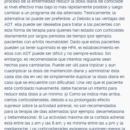
proceso de la enfermedad reducir la dosis diaria de corticoide
al nivel efectivo más bajo lo más rápidamente posible y luego
cambiar a un programa de día alternado. Teóricamente, la
alternativa (a) puede ser preferible. 4) Debido a las ventajas del
ADT, ella puede ser deseable para tratar a los pacientes con
esta forma de terapia para quienes han estado con corticoides
diariamente por largos periodos de tiempo (por ejemplo,
pacientes con artritis reumatoide). Dado que estos pacientes
pueden ya tener suprimido el eje HPA, el establecimiento en
ellos con ADT puede ser difícil y no siempre exitoso. Sin
embargo, es recomendable que intentos regulares sean
hechos para cambiarlos. Puede ser útil para triplicar y aun
cuadriplicar la dosis de mantención diaria y administrar ésta
cada dos día en vez de simplemente duplicar la dosis diaria en
caso que se encuentre con dificultad. Una vez que el paciente
está controlado nuevamente, debe hacerse un intento para
reducir esta dosis a un mínimo. 5) Como se indica más arriba,
ciertos corticosteroides, debido a su prolongado efecto
supresor sobre la actividad adrenal, no son recomendados
para la terapia de días alternados (por ejemplo, dexametasona
y betametasona). 6) La actividad máxima de la corteza adrenal
está entre las 2 am y las 8 am, y es mínima entre las 4 pm y la
medianoche. Los corticosteroides exógenos suprimen menos la