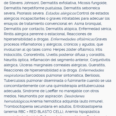
de Stevens Johnson), Dermatitis exfoliativa, Micosis fungoide,
Dermatitis herpetiforme pustulosa, Dermatitis seborreica
severa, Psoriasis severa.
Estados alérgicos:
Control de estados
alérgicos incapacitantes o graves intratables para adecuar los
ensayos de tratamiento convencional en: Asma bronquial,
Dermatitis por contacto, Dermatitis atópica, Enfermedad sérica,
Rinitis alérgica perenne o estacional, Reacciones de
hipersensibilidad a drogas.
Enfermedades oftálmicas:
Graves
procesos inflamatorios y alérgicos, crónicos y agudos, que
involucran al ojo tales como: Herpes zóster oftálmico, Iritis
Iridociclitis, Corioretinitis, Uveítis posterior difusa y coroiditis,
Neuritis óptica, Inflamación del segmento anterior, Conjuntivitis
alérgica, Úlceras marginales corneales alérgicas, Queratitis,
Reacciones de hipersensibilidad a la droga.
Enfermedades
respiratorias:
Sarcoidosis pulmonar sintomática, Beriliosis,
Tuberculosis pulmonar diseminada o fulminante cuando se usa
concomitantemente con una quimioterapia antituberculosa
adecuada, Síndrome de Loeffler no manejable con otros
medios, Neumonitis por aspiración.
Desórdenes
hematológicos:
Anemia hemolítica adquirida (auto inmune),
Trombocitopenia secundaria en adultos, Eritroblastopenia
(anemia RBC = RED BLASTO CELL), Anemia hipoplástica