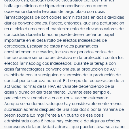
osteoporosis, desequilibrio de electrolitos etc. Los mismos
hallazgos clínicos de hiperadrenocortisonismo pueden
observarse durante terapias de largo plazo con dosis
farmacológicas de corticoides administradas en dosis divididas
diarias convencionales. Parece, entonces, que una perturbación
en el ciclo diurno con el mantenimiento de elevados valores de
corticoides durante la noche puede desempeñar un papel
importante en el desarrollo de efectos indeseables de
corticoides. Escapar de estos niveles plasmáticos
constantemente elevados, incluso por períodos cortos de
tiempo puede ser un papel decisivo en la protección contra los
efectos farmacológicos indeseados. Durante la terapia con
dosis farmacológicas convencionales, la producción de ACTH
es inhibida con la subsiguiente supresión de la producción de
cortisol por la corteza adrenal. El tiempo de recuperación de la
actividad normal de la HPA es variable dependiendo de la
dosis y duración del tratamiento. Durante este tiempo el
paciente es vulnerable a cualquier situación estresante.
Aunque se ha demostrado que hay considerablemente menos
supresión adrenal después de una sola dosis por la mañana de
prednisolona (10 mg) frente a un cuarto de esa dosis
administrada cada 6 horas, hay evidencia de algunos efectos
supresores de la actividad adrenal, que pueden llevarse a cabo