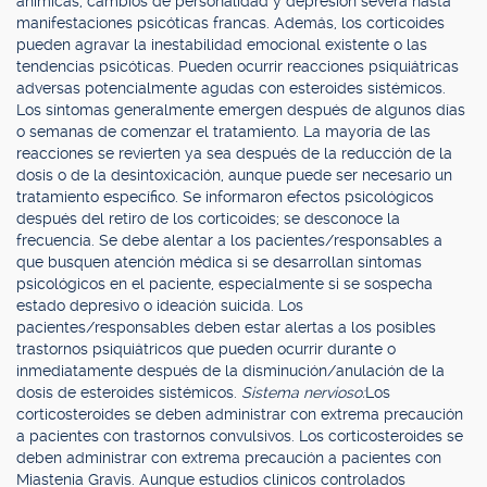
anímicas, cambios de personalidad y depresión severa hasta
manifestaciones psicóticas francas. Además, los corticoides
pueden agravar la inestabilidad emocional existente o las
tendencias psicóticas. Pueden ocurrir reacciones psiquiátricas
adversas potencialmente agudas con esteroides sistémicos.
Los síntomas generalmente emergen después de algunos días
o semanas de comenzar el tratamiento. La mayoría de las
reacciones se revierten ya sea después de la reducción de la
dosis o de la desintoxicación, aunque puede ser necesario un
tratamiento específico. Se informaron efectos psicológicos
después del retiro de los corticoides; se desconoce la
frecuencia. Se debe alentar a los pacientes/responsables a
que busquen atención médica si se desarrollan síntomas
psicológicos en el paciente, especialmente si se sospecha
estado depresivo o ideación suicida. Los
pacientes/responsables deben estar alertas a los posibles
trastornos psiquiátricos que pueden ocurrir durante o
inmediatamente después de la disminución/anulación de la
dosis de esteroides sistémicos.
Sistema nervioso:
Los
corticosteroides se deben administrar con extrema precaución
a pacientes con trastornos convulsivos. Los corticosteroides se
deben administrar con extrema precaución a pacientes con
Miastenia Gravis. Aunque estudios clínicos controlados