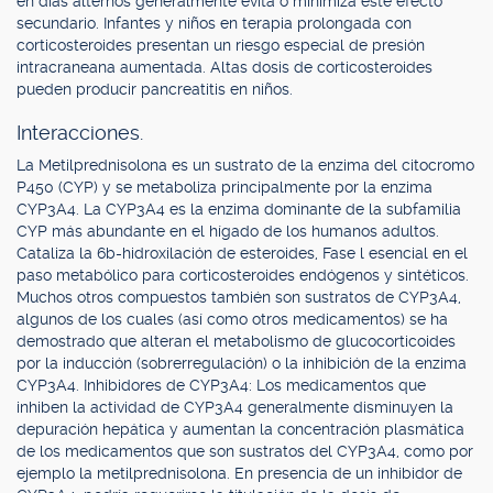
en días alternos generalmente evita o minimiza este efecto
secundario. Infantes y niños en terapia prolongada con
corticosteroides presentan un riesgo especial de presión
intracraneana aumentada. Altas dosis de corticosteroides
pueden producir pancreatitis en niños.
Interacciones.
La Metilprednisolona es un sustrato de la enzima del citocromo
P450 (CYP) y se metaboliza principalmente por la enzima
CYP3A4. La CYP3A4 es la enzima dominante de la subfamilia
CYP más abundante en el hígado de los humanos adultos.
Cataliza la 6b-hidroxilación de esteroides, Fase l esencial en el
paso metabólico para corticosteroides endógenos y sintéticos.
Muchos otros compuestos también son sustratos de CYP3A4,
algunos de los cuales (así como otros medicamentos) se ha
demostrado que alteran el metabolismo de glucocorticoides
por la inducción (sobrerregulación) o la inhibición de la enzima
CYP3A4. Inhibidores de CYP3A4: Los medicamentos que
inhiben la actividad de CYP3A4 generalmente disminuyen la
depuración hepática y aumentan la concentración plasmática
de los medicamentos que son sustratos del CYP3A4, como por
ejemplo la metilprednisolona. En presencia de un inhibidor de