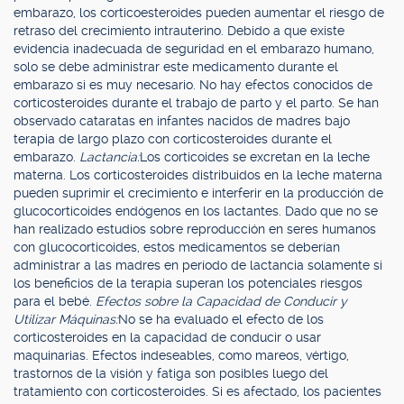
embarazo, los corticoesteroides pueden aumentar el riesgo de
retraso del crecimiento intrauterino. Debido a que existe
evidencia inadecuada de seguridad en el embarazo humano,
solo se debe administrar este medicamento durante el
embarazo si es muy necesario. No hay efectos conocidos de
corticosteroides durante el trabajo de parto y el parto. Se han
observado cataratas en infantes nacidos de madres bajo
terapia de largo plazo con corticosteroides durante el
embarazo.
Lactancia:
Los corticoides se excretan en la leche
materna. Los corticosteroides distribuidos en la leche materna
pueden suprimir el crecimiento e interferir en la producción de
glucocorticoides endógenos en los lactantes. Dado que no se
han realizado estudios sobre reproducción en seres humanos
con glucocorticoides, estos medicamentos se deberían
administrar a las madres en período de lactancia solamente si
los beneficios de la terapia superan los potenciales riesgos
para el bebé.
Efectos sobre la Capacidad de Conducir y
Utilizar Máquinas:
No se ha evaluado el efecto de los
corticosteroides en la capacidad de conducir o usar
maquinarias. Efectos indeseables, como mareos, vértigo,
trastornos de la visión y fatiga son posibles luego del
tratamiento con corticosteroides. Si es afectado, los pacientes