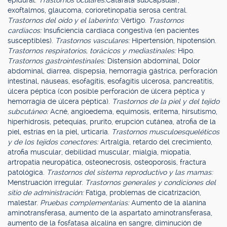
epidural.
Trastornos oculares:
Catarata subcapsular,
exoftalmos, glaucoma, corioretinopatía serosa central.
Trastornos del oído y el laberinto:
Vértigo.
Trastornos
cardíacos:
Insuficiencia cardíaca congestiva (en pacientes
susceptibles).
Trastornos vasculares:
Hipertensión, hipotensión.
Trastornos respiratorios, torácicos y mediastinales:
Hipo.
Trastornos gastrointestinales:
Distensión abdominal, Dolor
abdominal, diarrea, dispepsia, hemorragia gástrica, perforación
intestinal, náuseas, esofagitis, esofagitis ulcerosa, pancreatitis,
úlcera péptica (con posible perforación de úlcera péptica y
hemorragia de úlcera péptica).
Trastornos de la piel y del tejido
subcutáneo:
Acné, angioedema, equimosis, eritema, hirsutismo,
hiperhidrosis, petequias, prurito, erupción cutánea, atrofia de la
piel, estrías en la piel, urticaria.
Trastornos musculoesqueléticos
y de los tejidos conectores:
Artralgia, retardo del crecimiento,
atrofia muscular, debilidad muscular, mialgia, miopatía,
artropatía neuropática, osteonecrosis, osteoporosis, fractura
patológica.
Trastornos del sistema reproductivo y las mamas:
Menstruación irregular.
Trastornos generales y condiciones del
sitio de administración:
Fatiga, problemas de cicatrización,
malestar.
Pruebas complementarias:
Aumento de la alanina
aminotransferasa, aumento de la aspartato aminotransferasa,
aumento de la fosfatasa alcalina en sangre, diminución de