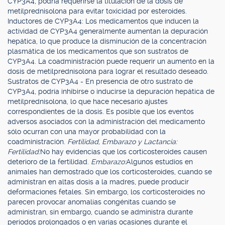
CYP3A4, podría requerirse la titulación de la dosis de
metilprednisolona para evitar toxicidad por esteroides.
Inductores de CYP3A4: Los medicamentos que inducen la
actividad de CYP3A4 generalmente aumentan la depuración
hepática, lo que produce la disminución de la concentración
plasmática de los medicamentos que son sustratos de
CYP3A4. La coadministración puede requerir un aumento en la
dosis de metilprednisolona para lograr el resultado deseado.
Sustratos de CYP3A4 - En presencia de otro sustrato de
CYP3A4, podría inhibirse o inducirse la depuración hepática de
metilprednisolona, lo que hace necesario ajustes
correspondientes de la dosis. Es posible que los eventos
adversos asociados con la administración del medicamento
sólo ocurran con una mayor probabilidad con la
coadministración.
Fertilidad, Embarazo y Lactancia:
Fertilidad:
No hay evidencias que los corticosteroides causen
deterioro de la fertilidad.
Embarazo:
Algunos estudios en
animales han demostrado que los corticosteroides, cuando se
administran en altas dosis a la madres, puede producir
deformaciones fetales. Sin embargo, los corticosteroides no
parecen provocar anomalías congénitas cuando se
administran, sin embargo, cuando se administra durante
períodos prolongados o en varias ocasiones durante el