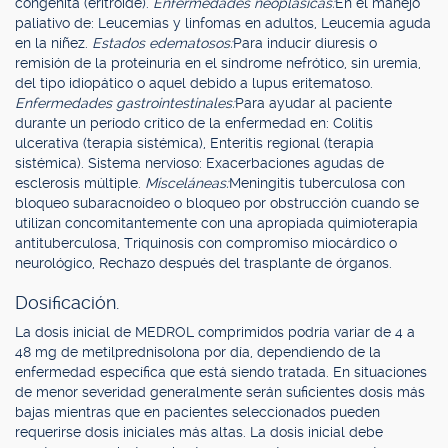
congénita (eritroide).
Enfermedades neoplásicas:
En el manejo
paliativo de: Leucemias y linfomas en adultos, Leucemia aguda
en la niñez.
Estados edematosos:
Para inducir diuresis o
remisión de la proteinuria en el síndrome nefrótico, sin uremia,
del tipo idiopático o aquel debido a lupus eritematoso.
Enfermedades gastrointestinales:
Para ayudar al paciente
durante un período crítico de la enfermedad en: Colitis
ulcerativa (terapia sistémica), Enteritis regional (terapia
sistémica). Sistema nervioso: Exacerbaciones agudas de
esclerosis múltiple.
Misceláneas:
Meningitis tuberculosa con
bloqueo subaracnoídeo o bloqueo por obstrucción cuando se
utilizan concomitantemente con una apropiada quimioterapia
antituberculosa, Triquinosis con compromiso miocárdico o
neurológico, Rechazo después del trasplante de órganos.
Dosificación.
La dosis inicial de MEDROL comprimidos podría variar de 4 a
48 mg de metilprednisolona por día, dependiendo de la
enfermedad específica que está siendo tratada. En situaciones
de menor severidad generalmente serán suficientes dosis más
bajas mientras que en pacientes seleccionados pueden
requerirse dosis iniciales más altas. La dosis inicial debe