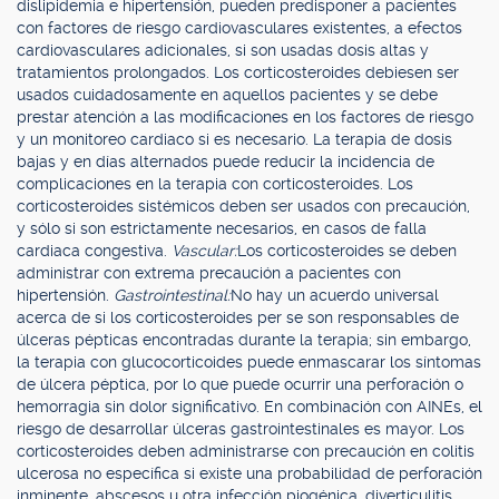
dislipidemia e hipertensión, pueden predisponer a pacientes
con factores de riesgo cardiovasculares existentes, a efectos
cardiovasculares adicionales, si son usadas dosis altas y
tratamientos prolongados. Los corticosteroides debiesen ser
usados cuidadosamente en aquellos pacientes y se debe
prestar atención a las modificaciones en los factores de riesgo
y un monitoreo cardiaco si es necesario. La terapia de dosis
bajas y en días alternados puede reducir la incidencia de
complicaciones en la terapia con corticosteroides. Los
corticosteroides sistémicos deben ser usados con precaución,
y sólo si son estrictamente necesarios, en casos de falla
cardiaca congestiva.
Vascular:
Los corticosteroides se deben
administrar con extrema precaución a pacientes con
hipertensión.
Gastrointestinal:
No hay un acuerdo universal
acerca de si los corticosteroides per se son responsables de
úlceras pépticas encontradas durante la terapia; sin embargo,
la terapia con glucocorticoides puede enmascarar los síntomas
de úlcera péptica, por lo que puede ocurrir una perforación o
hemorragia sin dolor significativo. En combinación con AINEs, el
riesgo de desarrollar úlceras gastrointestinales es mayor. Los
corticosteroides deben administrarse con precaución en colitis
ulcerosa no específica si existe una probabilidad de perforación
inminente, abscesos u otra infección piogénica, diverticulitis,