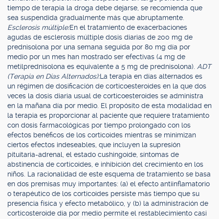
tiempo de terapia la droga debe dejarse, se recomienda que
sea suspendida gradualmente más que abruptamente.
Esclerosis múltiple:
En el tratamiento de exacerbaciones
agudas de esclerosis múltiple dosis diarias de 200 mg de
prednisolona por una semana seguida por 80 mg día por
medio por un mes han mostrado ser efectivas (4 mg de
metilprednisolona es equivalente a 5 mg de prednisolona).
ADT
(Terapia en Días Alternados):
La terapia en días alternados es
un régimen de dosificación de corticoesteroides en la que dos
veces la dosis diaria usual de corticoesteroides se administra
en la mañana día por medio. El propósito de esta modalidad en
la terapia es proporcionar al paciente que requiere tratamiento
con dosis farmacológicas por tiempo prolongado con los
efectos benéficos de los corticoides mientras se minimizan
ciertos efectos indeseables, que incluyen la supresión
pituitaria-adrenal, el estado cushingoide, síntomas de
abstinencia de corticoides, e inhibición del crecimiento en los
niños. La racionalidad de este esquema de tratamiento se basa
en dos premisas muy importantes: (a) el efecto antiinflamatorio
o terapéutico de los corticoides persiste más tiempo que su
presencia física y efecto metabólico, y (b) la administración de
corticosteroide día por medio permite el restablecimiento casi