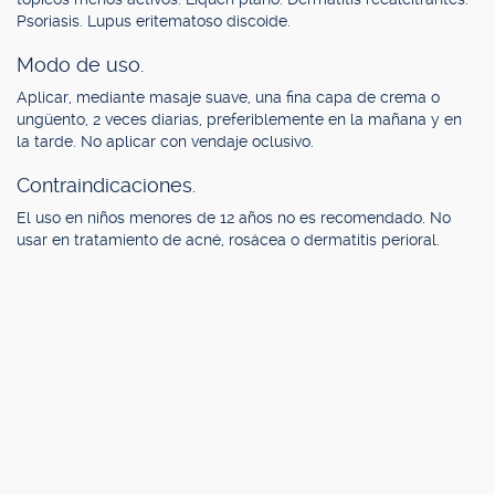
Psoriasis. Lupus eritematoso discoide.
Modo de uso.
Aplicar, mediante masaje suave, una fina capa de crema o
ungüento, 2 veces diarias, preferiblemente en la mañana y en
la tarde. No aplicar con vendaje oclusivo.
Contraindicaciones.
El uso en niños menores de 12 años no es recomendado. No
usar en tratamiento de acné, rosácea o dermatitis perioral.