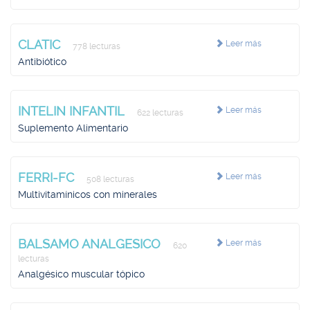
CLATIC
Leer más
778 lecturas
Antibiótico
INTELIN INFANTIL
Leer más
622 lecturas
Suplemento Alimentario
FERRI-FC
Leer más
508 lecturas
Multivitamínicos con minerales
BALSAMO ANALGESICO
Leer más
620
lecturas
Analgésico muscular tópico