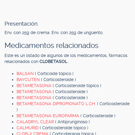
Presentación.
Env. con 25g de crema. Env. con 25g de ungüento.
Medicamentos relacionados
Este es un listado de algunos de los medicamentos, fármacos
relacionados con
CLOBETASOL
.
BALSAN
( Corticoide tópico )
BAYCUTEN
( Corticosteroide )
BETAMETASONA
( Corticosteroide tópico )
BETAMETASONA
( Corticosteroide )
BETAMETASONA
( Corticosteroide )
BETAMETASONA DIPROPIONATO L.CH.
( Corticosteroide
)
BETAMETASONA EUROFARMA
( Corticosteroide )
CALADRYL CLEAR
( Antipruriginoso )
CALMURID
( Corticosteroide tópico )
CLOB-X CREMA
( Corticoterapia tópica )