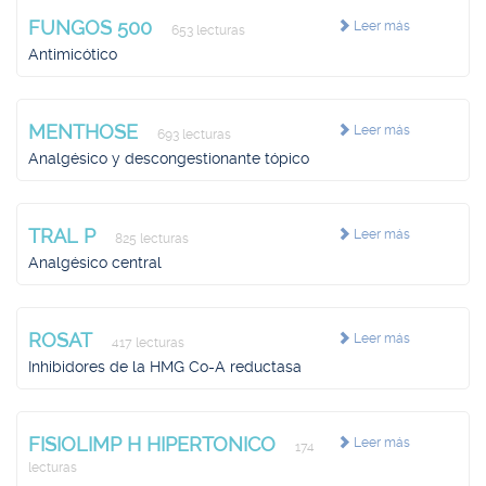
FUNGOS 500
Leer más
653 lecturas
Antimicótico
MENTHOSE
Leer más
693 lecturas
Analgésico y descongestionante tópico
TRAL P
Leer más
825 lecturas
Analgésico central
ROSAT
Leer más
417 lecturas
Inhibidores de la HMG Co-A reductasa
FISIOLIMP H HIPERTONICO
Leer más
174
lecturas