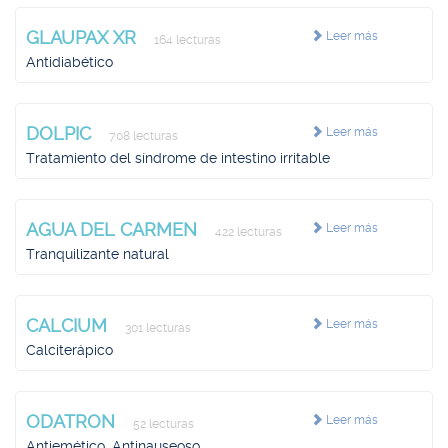
GLAUPAX XR
Leer más
164 lecturas
Antidiabético
DOLPIC
Leer más
708 lecturas
Tratamiento del síndrome de intestino irritable
AGUA DEL CARMEN
Leer más
422 lecturas
Tranquilizante natural
CALCIUM
Leer más
301 lecturas
Calciterápico
ODATRON
Leer más
52 lecturas
Antiemético, Antinauseoso