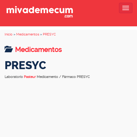
Togg
navig
Inicio
»
Medicamentos
»
PRESYC
Medicamentos
PRESYC
Laboratorio
Pasteur
Medicamento / Fármaco PRESYC