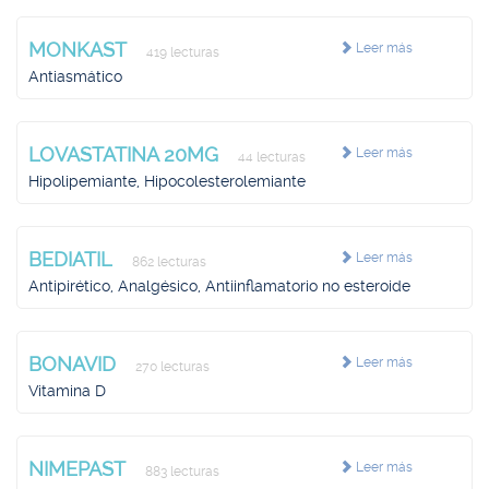
MONKAST
Leer más
419 lecturas
Antiasmático
LOVASTATINA 20MG
Leer más
44 lecturas
Hipolipemiante, Hipocolesterolemiante
BEDIATIL
Leer más
862 lecturas
Antipirético, Analgésico, Antiinflamatorio no esteroide
BONAVID
Leer más
270 lecturas
Vitamina D
NIMEPAST
Leer más
883 lecturas