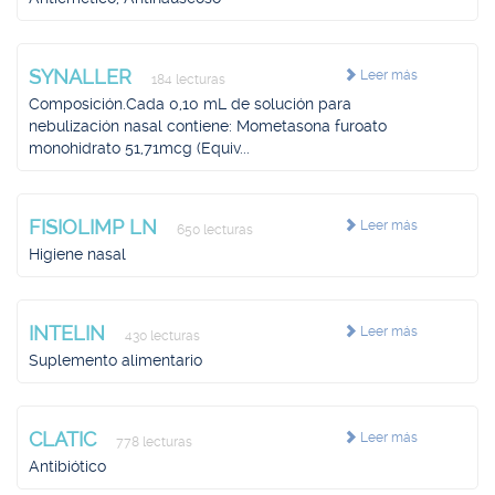
SYNALLER
Leer más
184 lecturas
Composición.Cada 0,10 mL de solución para
nebulización nasal contiene: Mometasona furoato
monohidrato 51,71mcg (Equiv...
FISIOLIMP LN
Leer más
650 lecturas
Higiene nasal
INTELIN
Leer más
430 lecturas
Suplemento alimentario
CLATIC
Leer más
778 lecturas
Antibiótico