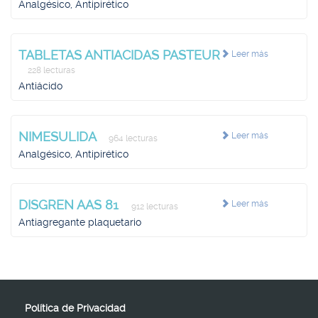
Analgésico, Antipirético
TABLETAS ANTIACIDAS PASTEUR
Leer más
228 lecturas
Antiácido
NIMESULIDA
Leer más
964 lecturas
Analgésico, Antipirético
DISGREN AAS 81
Leer más
912 lecturas
Antiagregante plaquetario
Política de Privacidad