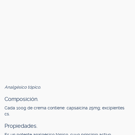
Analgésico tópico.
Composición.
Cada 100g de crema contiene: capsaicina 25mg; excipientes
cs.
Propiedades.
Es un potente analgésico tópico, cuyo principio activo,