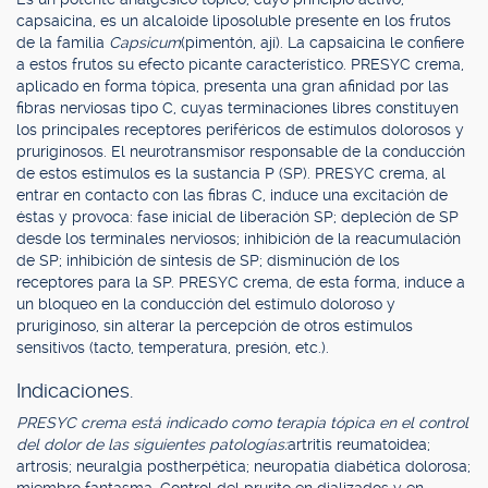
capsaicina, es un alcaloide liposoluble presente en los frutos
de la familia
Capsicum
(pimentón, ají). La capsaicina le confiere
a estos frutos su efecto picante característico. PRESYC crema,
aplicado en forma tópica, presenta una gran afinidad por las
fibras nerviosas tipo C, cuyas terminaciones libres constituyen
los principales receptores periféricos de estímulos dolorosos y
pruriginosos. El neurotransmisor responsable de la conducción
de estos estímulos es la sustancia P (SP). PRESYC crema, al
entrar en contacto con las fibras C, induce una excitación de
éstas y provoca: fase inicial de liberación SP; depleción de SP
desde los terminales nerviosos; inhibición de la reacumulación
de SP; inhibición de síntesis de SP; disminución de los
receptores para la SP. PRESYC crema, de esta forma, induce a
un bloqueo en la conducción del estímulo doloroso y
pruriginoso, sin alterar la percepción de otros estímulos
sensitivos (tacto, temperatura, presión, etc.).
Indicaciones.
PRESYC crema está indicado como terapia tópica en el control
del dolor de las siguientes patologías:
artritis reumatoidea;
artrosis; neuralgia postherpética; neuropatía diabética dolorosa;