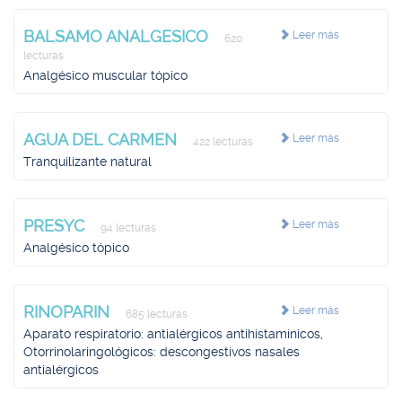
BALSAMO ANALGESICO
Leer más
620
lecturas
Analgésico muscular tópico
AGUA DEL CARMEN
Leer más
422 lecturas
Tranquilizante natural
PRESYC
Leer más
94 lecturas
Analgésico tópico
RINOPARIN
Leer más
685 lecturas
Aparato respiratorio: antialérgicos antihistamínicos,
Otorrinolaringológicos: descongestivos nasales
antialérgicos