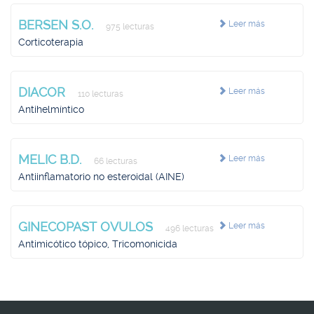
BERSEN S.O.
Leer más
975 lecturas
Corticoterapia
DIACOR
Leer más
110 lecturas
Antihelmíntico
MELIC B.D.
Leer más
66 lecturas
Antiinflamatorio no esteroidal (AINE)
GINECOPAST OVULOS
Leer más
496 lecturas
Antimicótico tópico, Tricomonicida