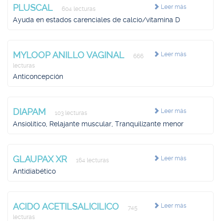
PLUSCAL
Leer más
604 lecturas
Ayuda en estados carenciales de calcio/vitamina D
MYLOOP ANILLO VAGINAL
Leer más
666
lecturas
Anticoncepción
DIAPAM
Leer más
103 lecturas
Ansiolítico, Relajante muscular, Tranquilizante menor
GLAUPAX XR
Leer más
164 lecturas
Antidiabético
ACIDO ACETILSALICILICO
Leer más
745
lecturas