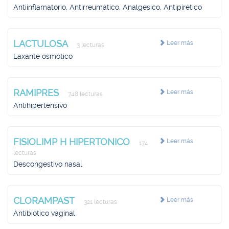
Antiinflamatorio, Antirreumático, Analgésico, Antipirético
LACTULOSA
Leer más
3 lecturas
Laxante osmótico
RAMIPRES
Leer más
748 lecturas
Antihipertensivo
FISIOLIMP H HIPERTONICO
Leer más
174
lecturas
Descongestivo nasal
CLORAMPAST
Leer más
321 lecturas
Antibiótico vaginal