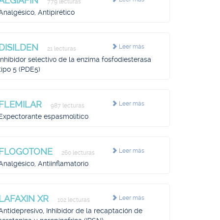
ALGIAFIN
779 lecturas
Analgésico, Antipirético
DISILDEN
Leer más
21 lecturas
Inhibidor selectivo de la enzima fosfodiesterasa
tipo 5 (PDE5)
FLEMILAR
Leer más
987 lecturas
Expectorante espasmolítico
FLOGOTONE
Leer más
260 lecturas
Analgésico, Antiinflamatorio
LAFAXIN XR
Leer más
102 lecturas
Antidepresivo, Inhibidor de la recaptación de