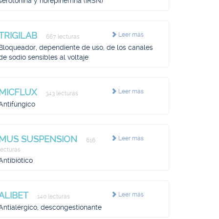
serotonina y norepinefrina (IRSN)
TRIGILAB
Leer más
667 lecturas
Bloqueador, dependiente de uso, de los canales
de sodio sensibles al voltaje
MICFLUX
Leer más
343 lecturas
Antifúngico
MUS SUSPENSION
Leer más
616
lecturas
Antibiótico
ALIBET
Leer más
140 lecturas
Antialérgico, descongestionante