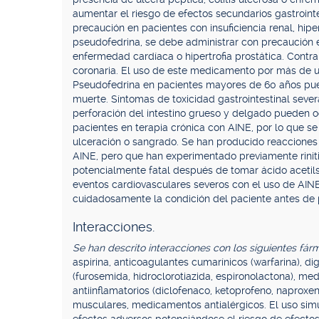
aumentar el riesgo de efectos secundarios gastrointe
precaución en pacientes con insuficiencia renal, hip
pseudofedrina, se debe administrar con precaución en
enfermedad cardíaca o hipertrofia prostática. Contr
coronaria. El uso de este medicamento por más de u
Pseudofedrina en pacientes mayores de 60 años pued
muerte. Síntomas de toxicidad gastrointestinal sever
perforación del intestino grueso y delgado pueden o
pacientes en terapia crónica con AINE, por lo que se
ulceración o sangrado. Se han producido reacciones a
AINE, pero que han experimentado previamente rinit
potencialmente fatal después de tomar ácido acetils
eventos cardiovasculares severos con el uso de AINE 
cuidadosamente la condición del paciente antes de 
Interacciones.
Se han descrito interacciones con los siguientes fá
aspirina, anticoagulantes cumarínicos (warfarina), digo
(furosemida, hidroclorotiazida, espironolactona), med
antiinflamatorios (diclofenaco, ketoprofeno, naproxeno
musculares, medicamentos antialérgicos. El uso sim