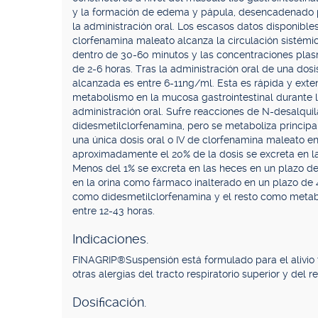
y la formación de edema y pápula, desencadenado po
la administración oral. Los escasos datos disponible
clorfenamina maleato alcanza la circulación sistém
dentro de 30-60 minutos y las concentraciones pla
de 2-6 horas. Tras la administración oral de una do
alcanzada es entre 6-11ng/ml. Esta es rápida y ext
metabolismo en la mucosa gastrointestinal durante l
administración oral. Sufre reacciones de N-desalqu
didesmetilclorfenamina, pero se metaboliza principal
una única dosis oral o IV de clorfenamina maleato en
aproximadamente el 20% de la dosis se excreta en la
Menos del 1% se excreta en las heces en un plazo d
en la orina como fármaco inalterado en un plazo de
como didesmetilclorfenamina y el resto como metabol
entre 12-43 horas.
Indicaciones.
FINAGRIP®Suspensión está formulado para el alivio 
otras alergias del tracto respiratorio superior y del r
Dosificación.