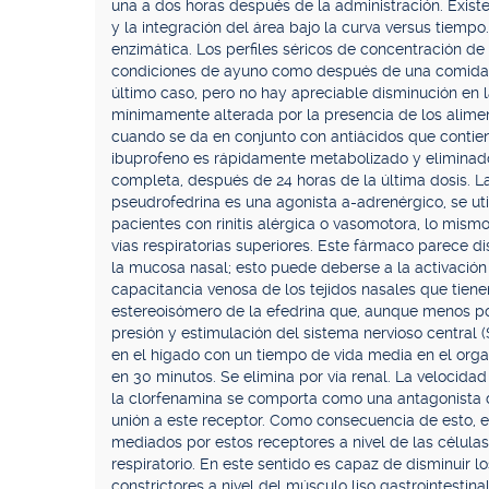
una a dos horas después de la administración. Existe
y la integración del área bajo la curva versus tiemp
enzimática. Los perfiles séricos de concentración d
condiciones de ayuno como después de una comida, 
último caso, pero no hay apreciable disminución en l
mínimamente alterada por la presencia de los alimen
cuando se da en conjunto con antiácidos que contien
ibuprofeno es rápidamente metabolizado y eliminado 
completa, después de 24 horas de la última dosis. La
pseudrofedrina es una agonista a-adrenérgico, se u
pacientes con rinitis alérgica o vasomotora, lo mismo
vías respiratorias superiores. Este fármaco parece dis
la mucosa nasal; esto puede deberse a la activación
capacitancia venosa de los tejidos nasales que tiene
estereoisómero de la efedrina que, aunque menos po
presión y estimulación del sistema nervioso centra
en el hígado con un tiempo de vida media en el orga
en 30 minutos. Se elimina por vía renal. La velocida
la clorfenamina se comporta como una antagonista d
unión a este receptor. Como consecuencia de esto, e
mediados por estos receptores a nivel de las células 
respiratorio. En este sentido es capaz de disminuir l
constrictores a nivel del músculo liso gastrointesti