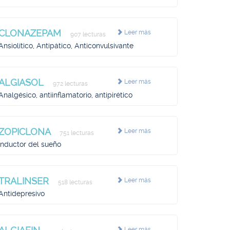
CLONAZEPAM
Leer más
907 lecturas
Ansiolítico, Antipático, Anticonvulsivante
ALGIASOL
Leer más
972 lecturas
Analgésico, antiinflamatorio, antipirético
ZOPICLONA
Leer más
751 lecturas
Inductor del sueño
TRALINSER
Leer más
518 lecturas
Antidepresivo
Leer más