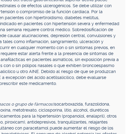
stinales o de efectos ulcerogénicos. Se debe utilizar con
ertensión o compromiso de la función cardíaca. Por la
 pacientes con hipertiroidismo, diabetes mellitus,
aindicado en pacientes con hipertensión severa y enfermedad
na semana requiere control médico. Sobredosificación de
e causar alucinaciones, depresión central, convulsiones y
a tales como inflamación, sangramiento, ulceración y
currir en cualquier momento con o sin síntomas previos, en
 requiere estar alerta frente a la presencia de síntomas de
nafilácticas en pacientes asmáticos, sin exposición previa a
is con o sin pólipos nasales o que exhiben broncoespasmo
alicílico u otro AINE. Debido al riesgo de que se produzcan
a excepción del ácido acetilsalicílico, debe evaluarse
prescribir este medicamento.
rmacos o grupo de fármacos:
isocarboxazida, furazolidona,
xina, metotrexato, ciclosporina, litio, alcohol, diuréticos
icamentos para la hipertensión (propanolol, enalapril), otros
, piroxicam), antidepresivos, tranquilizantes, relajantes
ultáneo con paracetamol puede aumentar el riesgo de los