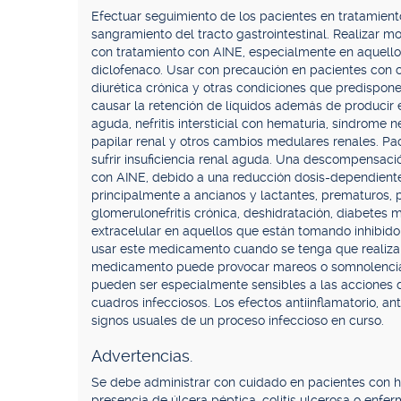
Efectuar seguimiento de los pacientes en tratamient
sangramiento del tracto gastrointestinal. Realizar 
con tratamiento con AINE, especialmente en aquello
diclofenaco. Usar con precaución en pacientes con c
diurética crónica y otras condiciones que predispon
causar la retención de líquidos además de producir e
aguda, nefritis intersticial con hematuria, síndrome n
papilar renal y otros cambios medulares renales. Pac
sufrir insuficiencia renal aguda. Una descompensaci
con AINE, debido a una reducción dosis-dependient
principalmente a ancianos y lactantes, prematuros, p
glomerulonefritis crónica, deshidratación, diabetes m
extracelular en aquellos que están tomando inhibido
usar este medicamento cuando se tenga que realizar 
medicamento puede provocar mareos o somnolencia. 
pueden ser especialmente sensibles a las acciones 
cuadros infecciosos. Los efectos antiinflamatorio, a
signos usuales de un proceso infeccioso en curso.
Advertencias.
Se debe administrar con cuidado en pacientes con h
presencia de úlcera péptica, colitis ulcerosa o enfer