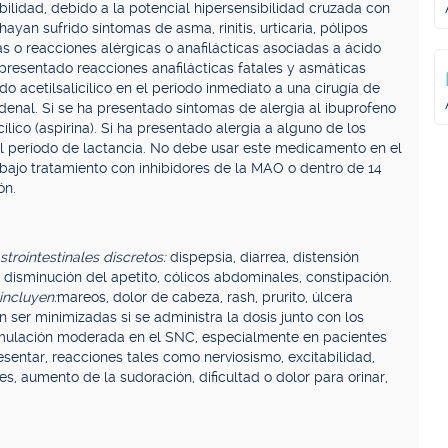
ilidad, debido a la potencial hipersensibilidad cruzada con
yan sufrido síntomas de asma, rinitis, urticaria, pólipos
 o reacciones alérgicas o anafilácticas asociadas a ácido
n presentado reacciones anafilácticas fatales y asmáticas
 acetilsalicílico en el período inmediato a una cirugía de
denal. Si se ha presentado síntomas de alergia al ibuprofeno
lico (aspirina). Si ha presentado alergia a alguno de los
el período de lactancia. No debe usar este medicamento en el
 bajo tratamiento con inhibidores de la MAO o dentro de 14
ón.
trointestinales discretos:
dispepsia, diarrea, distensión
, disminución del apetito, cólicos abdominales, constipación.
incluyen:
mareos, dolor de cabeza, rash, prurito, úlcera
ser minimizadas si se administra la dosis junto con los
imulación moderada en el SNC, especialmente en pacientes
sentar, reacciones tales como nerviosismo, excitabilidad,
s, aumento de la sudoración, dificultad o dolor para orinar,