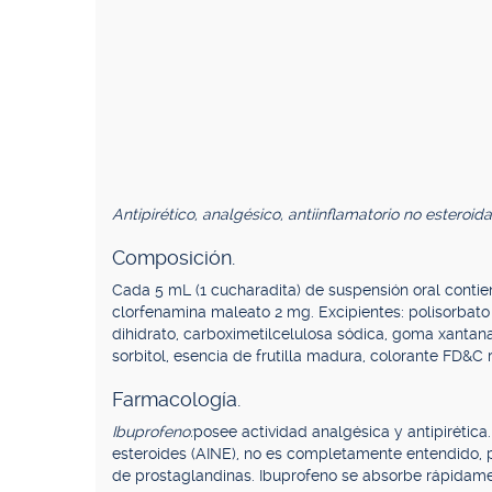
Antipirético, analgésico, antiinflamatorio no esteroid
Composición.
Cada 5 mL (1 cucharadita) de suspensión oral conti
clorfenamina maleato 2 mg. Excipientes: polisorbato 80
dihidrato, carboximetilcelulosa sódica, goma xantana
sorbitol, esencia de frutilla madura, colorante FD&C 
Farmacología.
Ibuprofeno:
posee actividad analgésica y antipirética
esteroides (AINE), no es completamente entendido, pe
de prostaglandinas. Ibuprofeno se absorbe rápidame