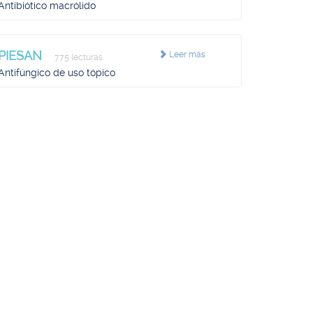
Antibiótico macrólido
PIESAN
Leer más
775 lecturas
Antifúngico de uso tópico