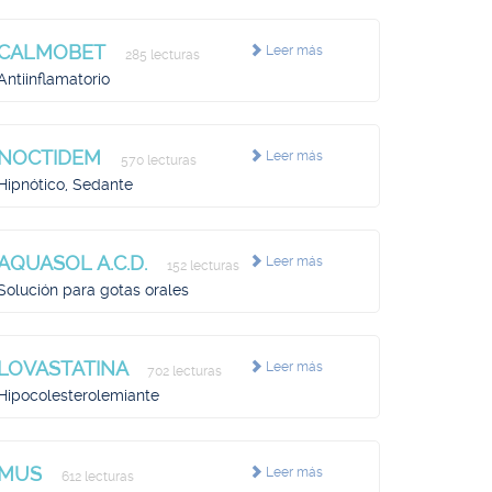
CALMOBET
Leer más
285 lecturas
Antiinflamatorio
NOCTIDEM
Leer más
570 lecturas
Hipnótico, Sedante
AQUASOL A.C.D.
Leer más
152 lecturas
Solución para gotas orales
LOVASTATINA
Leer más
702 lecturas
Hipocolesterolemiante
MUS
Leer más
612 lecturas