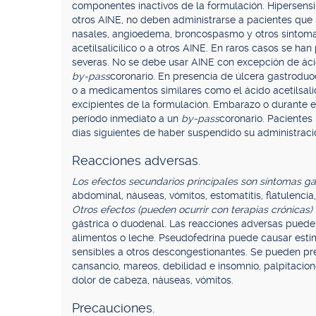
componentes inactivos de la formulación. Hipersensib
otros AINE, no deben administrarse a pacientes que ha
nasales, angioedema, broncospasmo y otros síntomas
acetilsalicílico o a otros AINE. En raros casos se ha
severas. No se debe usar AINE con excepción de ácido
by-pass
coronario. En presencia de úlcera gastroduo
o a medicamentos similares como el ácido acetilsalicí
excipientes de la formulación. Embarazo o durante 
período inmediato a un
by-pass
coronario. Pacientes
días siguientes de haber suspendido su administraci
Reacciones adversas.
Los efectos secundarios principales son síntomas gas
abdominal, náuseas, vómitos, estomatitis, flatulencia
Otros efectos (pueden ocurrir con terapias crónicas) 
gástrica o duodenal. Las reacciones adversas pueden 
alimentos o leche. Pseudofedrina puede causar est
sensibles a otros descongestionantes. Se pueden pre
cansancio, mareos, debilidad e insomnio, palpitacione
dolor de cabeza, náuseas, vómitos.
Precauciones.