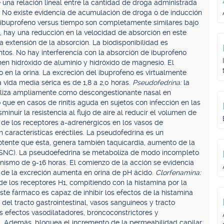
 una relación lineal entre la cantidad de droga administrada
o. No existe evidencia de acumulación de droga o de inducción
e ibuprofeno versus tiempo son completamente similares bajo
hay una reducción en la velocidad de absorción en este
a extensión de la absorción. La biodisponibilidad es
tos. No hay interferencia con la absorción de ibuprofeno
en hidróxido de aluminio y hidróxido de magnesio. El
en la orina. La excreción del ibuprofeno es virtualmente
 vida media sérica es de 1,8 a 2,0 horas.
Pseudofedrina:
la
tiliza ampliamente como descongestionante nasal en
 que en casos de rinitis aguda en sujetos con infección en las
minuir la resistencia al flujo de aire al reducir el volumen de
 de los receptores a-adrenérgicos en los vasos de
n características eréctiles. La pseudofedrina es un
tente que ésta, genera también taquicardia, aumento de la
l (SNC). La pseudoefedrina se metaboliza de modo incompleto
nismo de 9-16 horas. El comienzo de la acción se evidencia
d de la excreción aumenta en orina de pH ácido.
Clorfenamina:
e los receptores H1, compitiendo con la histamina por la
ste fármaco es capaz de inhibir los efectos de la histamina
del tracto gastrointestinal, vasos sanguíneos y tracto
os efectos vasodilatadores, broncoconstrictores y
nal. Además, bloquea el incremento de la permeabilidad capilar