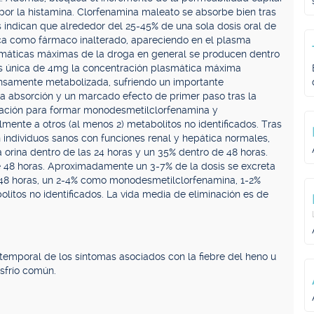
r la histamina. Clorfenamina maleato se absorbe bien tras
s indican que alrededor del 25-45% de una sola dosis oral de
ica como fármaco inalterado, apareciendo en el plasma
smáticas máximas de la droga en general se producen dentro
sis única de 4mg la concentración plasmática máxima
ensamente metabolizada, sufriendo un importante
a absorción y un marcado efecto de primer paso tras la
ilación para formar monodesmetilclorfenamina y
mente a otros (al menos 2) metabolitos no identificados. Tras
 individuos sanos con funciones renal y hepática normales,
 orina dentro de las 24 horas y un 35% dentro de 48 horas.
e 48 horas. Aproximadamente un 3-7% de la dosis se excreta
 48 horas, un 2-4% como monodesmetilclorfenamina, 1-2%
itos no identificados. La vida media de eliminación es de
temporal de los síntomas asociados con la fiebre del heno u
esfrío común.