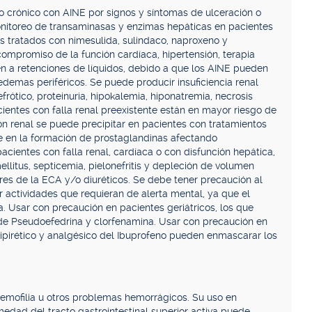
o crónico con AINE por signos y síntomas de ulceración o
monitoreo de transaminasas y enzimas hepáticas en pacientes
s tratados con nimesulida, sulindaco, naproxeno y
ompromiso de la función cardíaca, hipertensión, terapia
en a retenciones de líquidos, debido a que los AINE pueden
demas periféricos. Se puede producir insuficiencia renal
efrótico, proteinuria, hipokalemia, hiponatremia, necrosis
ientes con falla renal preexistente están en mayor riesgo de
ón renal se puede precipitar en pacientes con tratamientos
e en la formación de prostaglandinas afectando
acientes con falla renal, cardíaca o con disfunción hepática,
ellitus, septicemia, pielonefritis y depleción de volumen
res de la ECA y/o diuréticos. Se debe tener precaución al
actividades que requieran de alerta mental, ya que el
Usar con precaución en pacientes geriátricos, los que
de Pseudoefedrina y clorfenamina. Usar con precaución en
ntipirético y analgésico del Ibuprofeno pueden enmascarar los
emofilia u otros problemas hemorrágicos. Su uso en
medad del tracto gastrointestinal superior activa puede