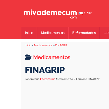
Chile
Inicio
Medicamentos
Enfermedades
Lab
Inicio
»
Medicamentos
»
FINAGRIP
Medicamentos
FINAGRIP
Laboratorio
Interpharma
Medicamento / Fármaco FINAGRIP