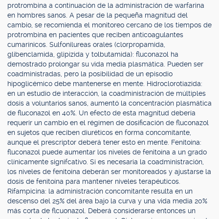
protrombina a continuación de la administración de warfarina
en hombres sanos. A pesar de la pequeña magnitud del
cambio, se recomienda el monitoreo cercano de los tiempos de
protrombina en pacientes que reciben anticoagulantes
cumarínicos. Sulfonilureas orales (clorpropamida,
glibenclamida, glipizida y tolbutamida): fluconazol ha
demostrado prolongar su vida media plasmática. Pueden ser
coadministradas, pero la posibilidad de un episodio
hipoglicémico debe mantenerse en mente. Hidroclorotiazida:
en un estudio de interacción, la coadministración de múltiples
dosis a voluntarios sanos, aumentó la concentración plasmática
de fluconazol en 40%. Un efecto de esta magnitud debería
requerir un cambio en el régimen de dosificación de fluconazol
en sujetos que reciben diuréticos en forma concomitante,
aunque el prescriptor deberá tener esto en mente. Fenitoína:
fluconazol puede aumentar los niveles de fenitoína a un grado
clínicamente signifcativo. Si es necesaria la coadministración,
los niveles de fenitoína deberán ser monitoreados y ajustarse la
dosis de fenitoína para mantener niveles terapéuticos.
Rifampicina: la administración concomitante resulta en un
descenso del 25% del área bajo la curva y una vida media 20%
más corta de flcuonazol. Deberá considerarse entonces un