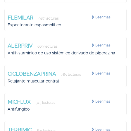
FLEMILAR
Leer más
987 lecturas
Expectorante espasmolítico
ALERPRIV
Leer más
669 lecturas
Antihistamínico de uso sistémico derivado de piperazina
CICLOBENZAPRINA
Leer más
785 lecturas
Relajante muscular central
MICFLUX
Leer más
343 lecturas
Antifúngico
TERBIMIC
Leer más
831 lecturas