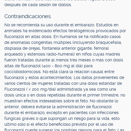
después de cada sesión de diálisis.
Contraindicaciones.
No se recomienda su uso durante el embarazo. Estudios en
animales ha evidenciado efectos teratogénicos provocados por
fluconazol en altas dosis. En humanos se ha notificado casos
de anomalías congénitas múltiples (incluyendo braquicefalia,
displasia de orejas, fontanela anterior gigante, femoral
arqueado y estenosis radio-humeral) en niños cuyas madres
fueron tratadas durante al menos tres meses o más con dosis
altas de fluconazol (400 - 800 mg al día) para
coccidioidomicosis. No está clara la relación causal entre
fluconazol y estos acontecimientos. Los datos provenientes de
varios cientos de mujeres tratadas con una dosis estándar de
Fluconazol ( < 200 mg/día) administrada ya sea como una
dosis única o en dosis repetidas durante el primer trimestre, no
muestran efectos indeseables sobre el feto. No obstante lo
anterior, deberá evitarse la administración de fluconazol
durante el embarazo, excepto en pacientes con infecciones
fúngicas graves o que supongan un riesgo para la vida, esto
último sólo si el efecto beneficioso previsto por el uso de
fluconazol puede superar los posibles riesgos para el feto. Las