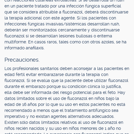
con reacciones cutáneas exfoliativas. Si se desarrolla un rush
en un paciente tratado por una infección fúngica superficial
que se considera atribuible a fluconazol, deberá discontinuarse
la terapia adicional con este agente. Si los pacientes con
infecciones fúngicas invasivas/sistémicas desarrollan rush,
deberán ser monitorizados cercanamente y discontinuarse
fluconazol si se desarrollan lesiones bullosas o eritema
multiforme. En casos raros, tales como con otros azoles, se ha
informado anafilaxis.
Precauciones.
Los profesionales sanitarios deben aconsejar a las pacientes en
edad fértil evitar embarazarse durante la terapia con
fluconazol. Si se evalúa que la paciente debe utilizar fluconazol
durante el embarazo porque su condición clínica lo justifica,
ella debe ser informada del riesgo potencial para el feto. Hay
datos limitados sobre el uso de fluconazol en niños bajo la
edad de 16 años por lo que su uso en estos pacientes no está
recomendado a menos que el tratamiento antifúngico sea
imperativo y no existan agentes alternativos adecuados.
Existen sólo datos limitados relativos al uso de fluconazol en
niños recién nacidos y su uso en niños menores de 1 año no