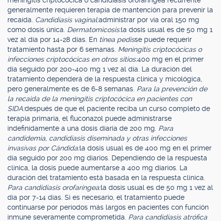
meningitis criptocócica o candidiasis orofaríngea recurrente
generalmente requieren terapia de mantención para prevenir la
recaída.
Candidiasis vaginal:
administrar por vía oral 150 mg
como dosis única.
Dermatomicosis:
la dosis usual es de 50 mg 1
vez al día por 14-28 días. En
tinea pedis
se puede requerir
tratamiento hasta por 6 semanas.
Meningitis criptocócicas o
infecciones criptocócicas en otros sitios:
400 mg en el primer
día seguido por 200-400 mg 1 vez al día. La duración del
tratamiento dependerá de la respuesta clínica y micológica,
pero generalmente es de 6-8 semanas.
Para la prevención de
la recaída de la meningitis criptocócica en pacientes con
SIDA:
después de que el paciente reciba un curso completo de
terapia primaria, el fluconazol puede administrarse
indefinidamente a una dosis diaria de 200 mg.
Para
candidemia, candidiasis diseminada y otras infecciones
invasivas por Cándida:
la dosis usual es de 400 mg en el primer
día seguido por 200 mg diarios. Dependiendo de la respuesta
clínica, la dosis puede aumentarse a 400 mg diarios. La
duración del tratamiento está basada en la respuesta clínica.
Para candidiasis orofaríngea:
la dosis usual es de 50 mg 1 vez al
día por 7-14 días. Si es necesario, el tratamiento puede
continuarse por períodos más largos en pacientes con función
inmune severamente comprometida.
Para candidiasis atrófica