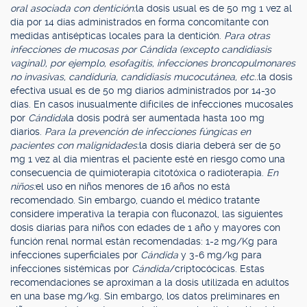
oral asociada con dentición:
la dosis usual es de 50 mg 1 vez al
día por 14 días administrados en forma concomitante con
medidas antisépticas locales para la dentición.
Para otras
infecciones de mucosas por Cándida (excepto candidiasis
vaginal), por ejemplo, esofagitis, infecciones broncopulmonares
no invasivas, candiduria, candidiasis mucocutánea, etc.:
la dosis
efectiva usual es de 50 mg diarios administrados por 14-30
días. En casos inusualmente difíciles de infecciones mucosales
por
Cándida
la dosis podrá ser aumentada hasta 100 mg
diarios.
Para la prevención de infecciones fúngicas en
pacientes con malignidades:
la dosis diaria deberá ser de 50
mg 1 vez al día mientras el paciente esté en riesgo como una
consecuencia de quimioterapia citotóxica o radioterapia.
En
niños:
el uso en niños menores de 16 años no está
recomendado. Sin embargo, cuando el médico tratante
considere imperativa la terapia con fluconazol, las siguientes
dosis diarias para niños con edades de 1 año y mayores con
función renal normal están recomendadas: 1-2 mg/Kg para
infecciones superficiales por
Cándida
y 3-6 mg/kg para
infecciones sistémicas por
Cándida
/criptocócicas. Estas
recomendaciones se aproximan a la dosis utilizada en adultos
en una base mg/kg. Sin embargo, los datos preliminares en