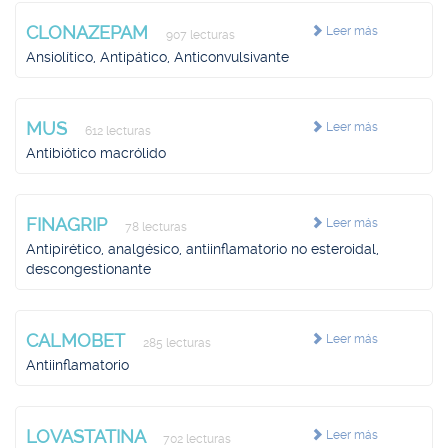
CLONAZEPAM
Leer más
907 lecturas
Ansiolítico, Antipático, Anticonvulsivante
MUS
Leer más
612 lecturas
Antibiótico macrólido
FINAGRIP
Leer más
78 lecturas
Antipirético, analgésico, antiinflamatorio no esteroidal,
descongestionante
CALMOBET
Leer más
285 lecturas
Antiinflamatorio
LOVASTATINA
Leer más
702 lecturas