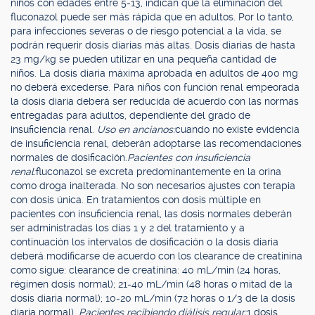
niños con edades entre 5-13, indican que la eliminación del
fluconazol puede ser más rápida que en adultos. Por lo tanto,
para infecciones severas o de riesgo potencial a la vida, se
podrán requerir dosis diarias más altas. Dosis diarias de hasta
23 mg/kg se pueden utilizar en una pequeña cantidad de
niños. La dosis diaria máxima aprobada en adultos de 400 mg
no deberá excederse. Para niños con función renal empeorada
la dosis diaria deberá ser reducida de acuerdo con las normas
entregadas para adultos, dependiente del grado de
insuficiencia renal.
Uso en ancianos:
cuando no existe evidencia
de insuficiencia renal, deberán adoptarse las recomendaciones
normales de dosificación.
Pacientes con insuficiencia
renal:
fluconazol se excreta predominantemente en la orina
como droga inalterada. No son necesarios ajustes con terapia
con dosis única. En tratamientos con dosis múltiple en
pacientes con insuficiencia renal, las dosis normales deberán
ser administradas los días 1 y 2 del tratamiento y a
continuación los intervalos de dosificación o la dosis diaria
deberá modificarse de acuerdo con los clearance de creatinina
como sigue: clearance de creatinina: 40 mL/min (24 horas,
régimen dosis normal); 21-40 mL/min (48 horas o mitad de la
dosis diaria normal); 10-20 mL/min (72 horas o 1/3 de la dosis
diaria normal).
Pacientes recibiendo diálisis regular:
1 dosis