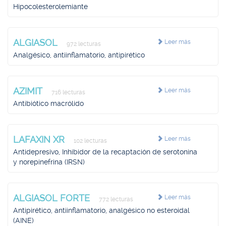
Hipocolesterolemiante
ALGIASOL
Leer más
972 lecturas
Analgésico, antiinflamatorio, antipirético
AZIMIT
Leer más
716 lecturas
Antibiótico macrólido
LAFAXIN XR
Leer más
102 lecturas
Antidepresivo, Inhibidor de la recaptación de serotonina
y norepinefrina (IRSN)
ALGIASOL FORTE
Leer más
772 lecturas
Antipirético, antiinflamatorio, analgésico no esteroidal
(AINE)