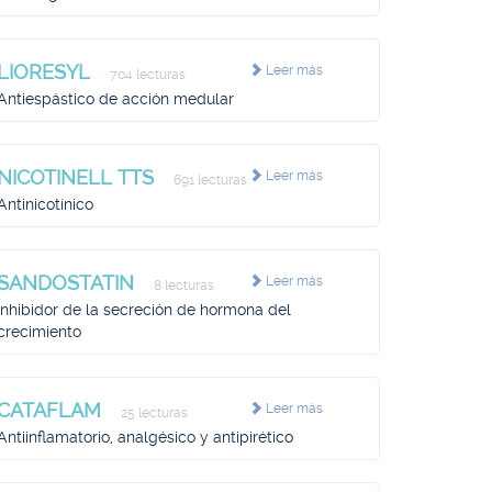
LIORESYL
Leer más
704 lecturas
Antiespástico de acción medular
NICOTINELL TTS
Leer más
691 lecturas
Antinicotínico
SANDOSTATIN
Leer más
8 lecturas
Inhibidor de la secreción de hormona del
crecimiento
CATAFLAM
Leer más
25 lecturas
Antiinflamatorio, analgésico y antipirético