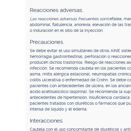
Reacciones adversas.
Las reacciones adversas frecuentes son:
cefalea, mar
abdominal, flatulencia, anorexia, elevación de las tr
o induración en el sitio de la inyección.
Precauciones.
Se debe evitar el uso simultáneo de otros AINE sist
hemorragia gastrointestinal, perforación o reaccione
producen dichos trastornos. Riesgo de reacciones a
infección. Se recomienda cautela en los pacientes 
asma, rinitis alérgica estacional, neumopatías crónicas
colitis ulcerativa o enfermedad de Crohn. Se debe co
pacientes con antecedentes de úlcera, en los ancia
ácido acetilsalicílico (aspirina). Se recomienda la su
antecedentes de hipertensión, insuficiencia cardíaca 
pacientes tratados con diuréticos o fármacos que pu
intensa de líquido y el edema.
Interacciones.
Cautela con el uso concomitante de diuréticos y antih