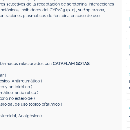
res selectivos de la recaptación de serotonina. Interacciones
nolónicos, inhibidores del CYP2C9 (p. ej., sulfinpirazona,
centraciones plasmáticas de fenitoína en caso de uso
, fármacos relacionados con
CATAFLAM GOTAS
.
ar )
ésico, Antirreumático )
co y antipirético )
mático, antipirético )
torio no esteroide )
teroidal de uso tópico oftálmico )
steroidal, Analgésico )