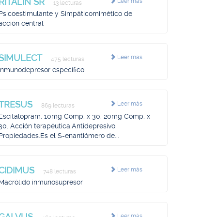
RITALIN SR
Leer más
13 lecturas
Psicoestimulante y Simpáticomimético de
acción central
SIMULECT
Leer más
475 lecturas
Inmunodepresor específico
TRESUS
Leer más
869 lecturas
Escitalopram. 10mg Comp. x 30. 20mg Comp. x
30. Acción terapéutica.Antidepresivo.
Propiedades.Es el S-enantiómero de...
CIDIMUS
Leer más
748 lecturas
Macrólido inmunosupresor
GALVUS
Leer más