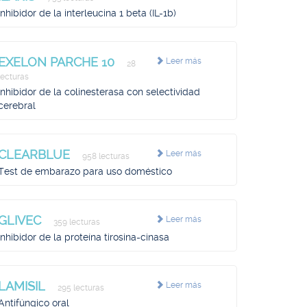
Inhibidor de la interleucina 1 beta (IL-1b)
EXELON PARCHE 10
Leer más
28
lecturas
Inhibidor de la colinesterasa con selectividad
cerebral
CLEARBLUE
Leer más
958 lecturas
Test de embarazo para uso doméstico
GLIVEC
Leer más
359 lecturas
Inhibidor de la proteína tirosina-cinasa
LAMISIL
Leer más
295 lecturas
Antifúngico oral