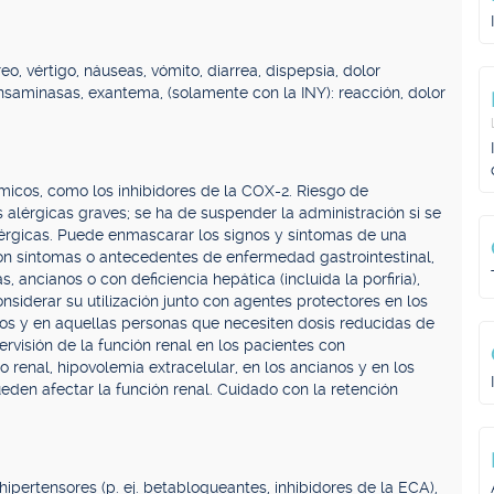
eo, vértigo, náuseas, vómito, diarrea, dispepsia, dolor
ansaminasas, exantema, (solamente con la INY): reacción, dolor
émicos, como los inhibidores de la COX-2. Riesgo de
s alérgicas graves; se ha de suspender la administración si se
lérgicas. Puede enmascarar los signos y síntomas de una
con síntomas o antecedentes de enfermedad gastrointestinal,
, ancianos o con deficiencia hepática (incluida la porfiria),
nsiderar su utilización junto con agentes protectores en los
nos y en aquellas personas que necesiten dosis reducidas de
pervisión de la función renal en los pacientes con
o renal, hipovolemia extracelular, en los ancianos y en los
eden afectar la función renal. Cuidado con la retención
ipertensores (p. ej. betabloqueantes, inhibidores de la ECA),