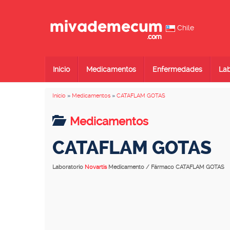
Chile
Inicio
Medicamentos
Enfermedades
Lab
Inicio
»
Medicamentos
»
CATAFLAM GOTAS
Medicamentos
CATAFLAM GOTAS
Laboratorio
Novartis
Medicamento / Fármaco CATAFLAM GOTAS