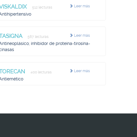
VISKALDIX
Leer más
512 lecturas
Antihipertensivo
TASIGNA
Leer más
567 lecturas
Antineoplásico; inhibidor de proteína-tirosina-
cinasas
TORECAN
Leer más
400 lecturas
Antiemético