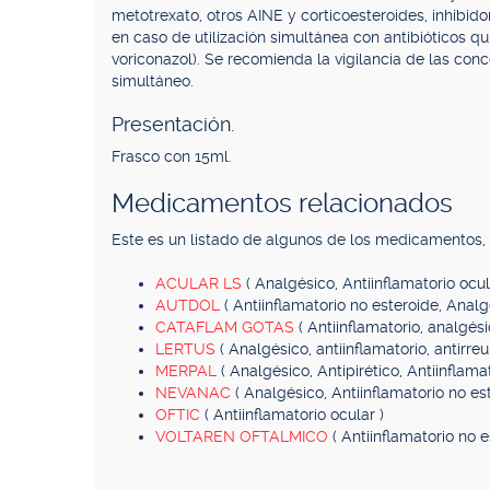
metotrexato, otros AINE y corticoesteroides, inhibido
en caso de utilización simultánea con antibióticos qui
voriconazol). Se recomienda la vigilancia de las con
simultáneo.
Presentación.
Frasco con 15ml.
Medicamentos relacionados
Este es un listado de algunos de los medicamentos
ACULAR LS
( Analgésico, Antiinflamatorio ocul
AUTDOL
( Antiinflamatorio no esteroide, Analg
CATAFLAM GOTAS
( Antiinflamatorio, analgési
LERTUS
( Analgésico, antiinflamatorio, antirreu
MERPAL
( Analgésico, Antipirético, Antiinflama
NEVANAC
( Analgésico, Antiinflamatorio no es
OFTIC
( Antiinflamatorio ocular )
VOLTAREN OFTALMICO
( Antiinflamatorio no e