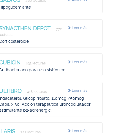
460 lecturas
Hipoglicemiante
SYNACTHEN DEPOT
Leer más
772
lecturas
Corticosteroide
CUBICIN
Leer más
632 lecturas
Antibacteriano para uso sistémico
ULTIBRO
Leer más
418 lecturas
Indacaterol. Glicopirrolato. 110mcg /50mcg
Caps. x 30. Acción terapéutica.Broncodilatador,
estimulante b2-adrenérgic...
ILARIS
Leer más
753 lecturas