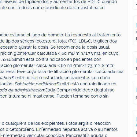
os niveles de triglicéridos y aumentar los de HDL-C cuando
te con la dosis correspondiente de simvastatina en
be evitarse el jugo de pomelo. La respuesta al tratamiento
 lípidos séricos (colesterol total (TC), LDL-C, triglicéridos
ecesario ajustar la dosis. Se recomienda la dosis usual,
ltración glomerular calculada < 60 ml/min/1.73 m2, en cuyo
renal:
Simitri está contraindicado en pacientes con
ltración glomerular calculada < 60 ml/min/1.73 m2. Simitri
ia renal leve cuya tasa de filtración glomerular calculada sea
ático:
Simitri no se ha estudiado en pacientes con daño
blación.
Población pediátrica:
Simitri está contraindicado en
do de administración:
Cada Comprimido debe deglutirse
en triturarse ni masticarse. Pueden tomarse con o sin
a o cualquiera de los excipientes. Fotoalergia o reacción
atos o cetoprofeno. Enfermedad hepática activa o aumentos
. Enfermedad vesicular conocida. Pancreatitis aguda o