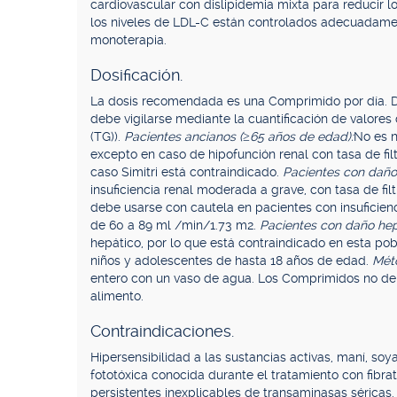
cardiovascular con dislipidemia mixta para reducir l
los niveles de LDL-C están controlados adecuadamen
monoterapia.
Dosificación.
La dosis recomendada es una Comprimido por día. De
debe vigilarse mediante la cuantificación de valores de
(TG)).
Pacientes ancianos (≥65 años de edad):
No es n
excepto en caso de hipofunción renal con tasa de fi
caso Simitri está contraindicado.
Pacientes con daño 
insuficiencia renal moderada a grave, con tasa de fi
debe usarse con cautela en pacientes con insuficienc
de 60 a 89 ml /min/1.73 m2.
Pacientes con daño hep
hepático, por lo que está contraindicado en esta po
niños y adolescentes de hasta 18 años de edad.
Méto
entero con un vaso de agua. Los Comprimidos no deb
alimento.
Contraindicaciones.
Hipersensibilidad a las sustancias activas, maní, soy
fototóxica conocida durante el tratamiento con fibr
persistentes inexplicables de transaminasas séricas