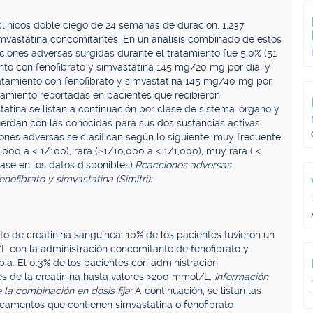
clínicos doble ciego de 24 semanas de duración, 1,237
simvastatina concomitantes. En un análisis combinado de estos
ciones adversas surgidas durante el tratamiento fue 5.0% (51
nto con fenofibrato y simvastatina 145 mg/20 mg por día, y
ratamiento con fenofibrato y simvastatina 145 mg/40 mg por
atamiento reportadas en pacientes que recibieron
tatina se listan a continuación por clase de sistema-órgano y
uerdan con las conocidas para sus dos sustancias activas:
iones adversas se clasifican según lo siguiente: muy frecuente
1,000 a < 1/100), rara (≥1/10,000 a < 1/1,000), muy rara ( <
se en los datos disponibles).
Reacciones adversas
ofibrato y simvastatina (Simitri):
o de creatinina sanguínea: 10% de los pacientes tuvieron un
/L con la administración concomitante de fenofibrato y
pia. El 0.3% de los pacientes con administración
es de la creatinina hasta valores >200 mmol/L.
Información
e la combinación en dosis fija:
A continuación, se listan las
icamentos que contienen simvastatina o fenofibrato