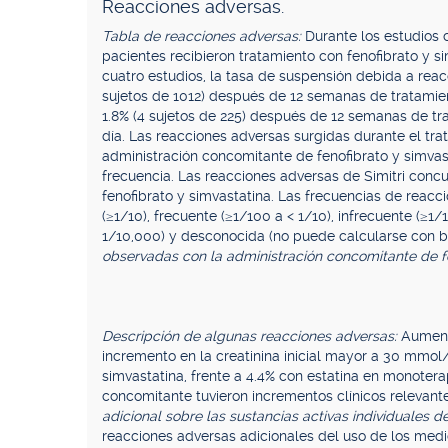
Reacciones adversas.
Tabla de reacciones adversas:
Durante los estudios 
pacientes recibieron tratamiento con fenofibrato y 
cuatro estudios, la tasa de suspensión debida a reac
sujetos de 1012) después de 12 semanas de tratamie
1.8% (4 sujetos de 225) después de 12 semanas de t
día. Las reacciones adversas surgidas durante el tr
administración concomitante de fenofibrato y simvas
frecuencia. Las reacciones adversas de Simitri conc
fenofibrato y simvastatina. Las frecuencias de reacc
(≥1/10), frecuente (≥1/100 a < 1/10), infrecuente (≥1/
1/10,000) y desconocida (no puede calcularse con ba
observadas con la administración concomitante de fen
Descripción de algunas reacciones adversas:
Aument
incremento en la creatinina inicial mayor a 30 mmol
simvastatina, frente a 4.4% con estatina en monotera
concomitante tuvieron incrementos clínicos relevant
adicional sobre las sustancias activas individuales d
reacciones adversas adicionales del uso de los med