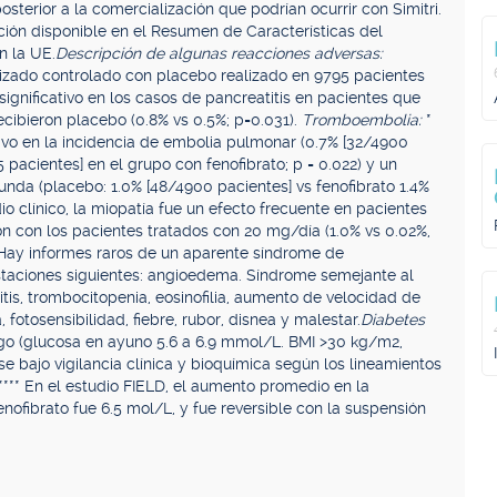
osterior a la comercialización que podrían ocurrir con Simitri.
ción disponible en el Resumen de Características del
n la UE.
Descripción de algunas reacciones adversas:
orizado controlado con placebo realizado en 9795 pacientes
significativo en los casos de pancreatitis en pacientes que
ecibieron placebo (0.8% vs 0.5%; p=0.031).
Tromboembolia:
*
tivo en la incidencia de embolia pulmonar (0.7% [32/4900
 pacientes] en el grupo con fenofibrato; p = 0.022) y un
unda (placebo: 1.0% [48/4900 pacientes] vs fenofibrato 1.4%
io clínico, la miopatía fue un efecto frecuente en pacientes
n con los pacientes tratados con 20 mg/día (1.0% vs 0.02%,
 Hay informes raros de un aparente síndrome de
staciones siguientes: angioedema. Síndrome semejante al
itis, trombocitopenia, eosinofilia, aumento de velocidad de
a, fotosensibilidad, fiebre, rubor, disnea y malestar.
Diabetes
esgo (glucosa en ayuno 5.6 a 6.9 mmol/L. BMI >30 kg/m2,
e bajo vigilancia clínica y bioquímica según los lineamientos
**** En el estudio FIELD, el aumento promedio en la
ofibrato fue 6.5 mol/L, y fue reversible con la suspensión