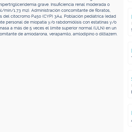
ipertrigliceridemia grave. Insuficiencia renal moderada o
ml/min/1.73 m2). Administración concomitante de fibratos,
tes del citocromo P450 (CYP) 3A4. Población pediátrica (edad
te personal de miopatía y/o rabdomiólisis con estatinas y/o
inasa a más de 5 veces el límite superior normal (ULN) en un
comitante de amiodarona, verapamilo, amlodipino o diltiazem.