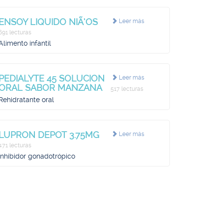
ENSOY LIQUIDO NIÃ‘OS
Leer más
691 lecturas
Alimento infantil
PEDIALYTE 45 SOLUCION
Leer más
ORAL SABOR MANZANA
517 lecturas
Rehidratante oral
LUPRON DEPOT 3.75MG
Leer más
471 lecturas
Inhibidor gonadotrópico