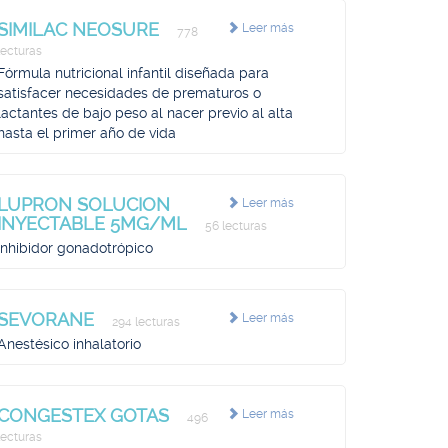
SIMILAC NEOSURE
Leer más
778
lecturas
Fórmula nutricional infantil diseñada para
satisfacer necesidades de prematuros o
lactantes de bajo peso al nacer previo al alta
hasta el primer año de vida
LUPRON SOLUCION
Leer más
INYECTABLE 5MG/ML
56 lecturas
Inhibidor gonadotrópico
SEVORANE
Leer más
294 lecturas
Anestésico inhalatorio
CONGESTEX GOTAS
Leer más
496
lecturas