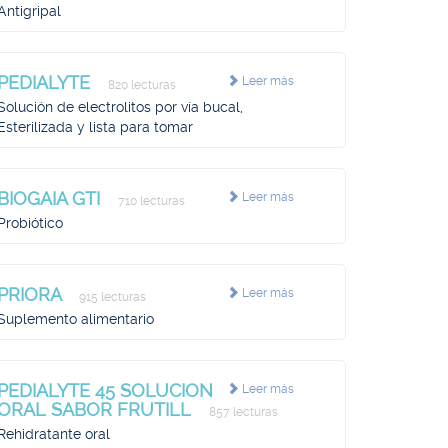
Antigripal
PEDIALYTE
Leer más
820 lecturas
Solución de electrolitos por vía bucal,
Esterilizada y lista para tomar
BIOGAIA GTI
Leer más
710 lecturas
Probiótico
PRIORA
Leer más
915 lecturas
Suplemento alimentario
PEDIALYTE 45 SOLUCION
Leer más
ORAL SABOR FRUTILL
857 lecturas
Rehidratante oral