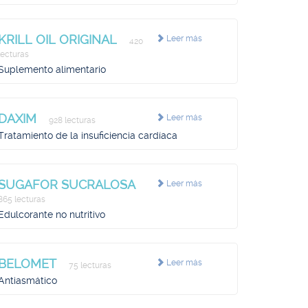
KRILL OIL ORIGINAL
Leer más
420
lecturas
Suplemento alimentario
DAXIM
Leer más
928 lecturas
Tratamiento de la insuficiencia cardíaca
SUGAFOR SUCRALOSA
Leer más
865 lecturas
Edulcorante no nutritivo
BELOMET
Leer más
75 lecturas
Antiasmático