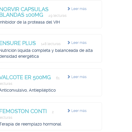
NORVIR CAPSULAS
Leer más
BLANDAS 100MG
49 lecturas
Inhibidor de la proteasa del VIH
ENSURE PLUS
Leer más
148 lecturas
Nutrición líquida completa y balanceada de alta
densidad energética
VALCOTE ER 500MG
Leer más
61
lecturas
Anticonvulsivo, Antiepiléptico
FEMOSTON CONTI
Leer más
2
lecturas
Terapia de reemplazo hormonal