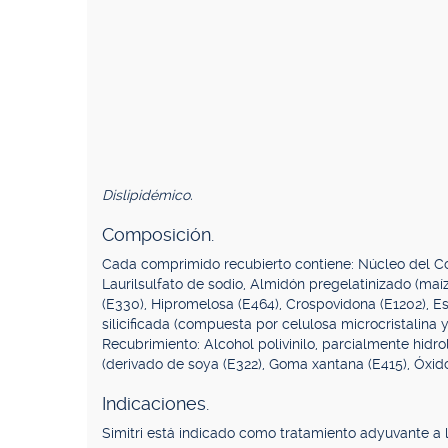
Dislipidémico.
Composición.
Cada comprimido recubierto contiene: Núcleo del Com
Laurilsulfato de sodio, Almidón pregelatinizado (maí
(E330), Hipromelosa (E464), Crospovidona (E1202), Es
silicificada (compuesta por celulosa microcristalina y
Recubrimiento: Alcohol polivinilo, parcialmente hidrol
(derivado de soya (E322), Goma xantana (E415), Óxido 
Indicaciones.
Simitri está indicado como tratamiento adyuvante a la