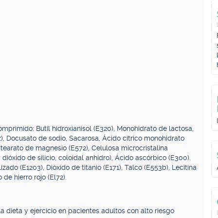
primido: Butil hidroxianisol (E320), Monohidrato de lactosa,
z), Docusato de sodio, Sacarosa, Ácido cítrico monohidrato
tearato de magnesio (E572), Celulosa microcristalina
 dióxido de silicio, coloidal anhidro), Ácido ascórbico (E300).
izado (E1203), Dióxido de titanio (E171), Talco (E553b), Lecitina
de hierro rojo (El72).
 dieta y ejercicio en pacientes adultos con alto riesgo