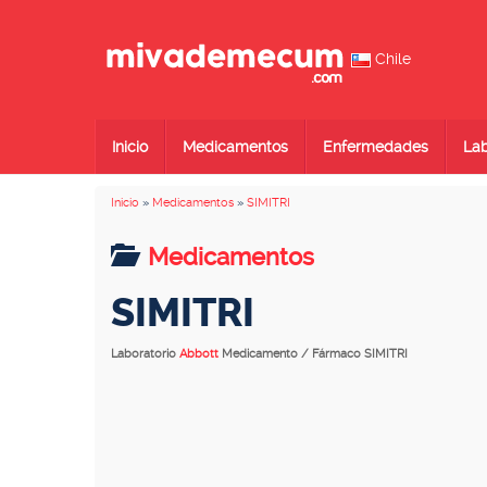
Chile
Inicio
Medicamentos
Enfermedades
Lab
Inicio
»
Medicamentos
»
SIMITRI
Medicamentos
SIMITRI
Laboratorio
Abbott
Medicamento / Fármaco SIMITRI