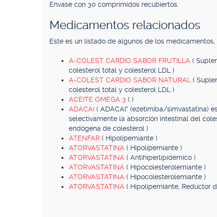
Envase con 30 comprimidos recubiertos.
Medicamentos relacionados
Este es un listado de algunos de los medicamentos
A-COLEST CARDIO SABOR FRUTILLA
( Suple
colesterol total y colesterol LDL )
A-COLEST CARDIO SABOR NATURAL
( Suple
colesterol total y colesterol LDL )
ACEITE OMEGA 3
( )
ADACAI
( ADACAI* (ezetimiba/simvastatina) e
selectivamente la absorción intestinal del coles
endógena de colesterol )
ATENFAR
( Hipolipemiante )
ATORVASTATINA
( Hipolipemiante )
ATORVASTATINA
( Antihiperlipidémico )
ATORVASTATINA
( Hipocolesterolemiante )
ATORVASTATINA
( Hipocolesterolemiante )
ATORVASTATINA
( Hipolipemiante, Reductor d