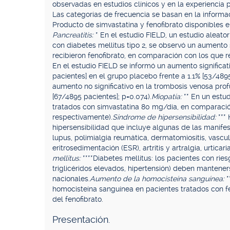
observadas en estudios clínicos y en la experiencia p
Las categorías de frecuencia se basan en la informa
Producto de simvastatina y fenofibrato disponibles e
Pancreatitis:
* En el estudio FIELD, un estudio aleat
con diabetes mellitus tipo 2, se observó un aumento 
recibieron fenofibrato, en comparación con los que r
En el estudio FIELD se informó un aumento significa
pacientes] en el grupo placebo frente a 1.1% [53/4895
aumento no significativo en la trombosis venosa prof
[67/4895 pacientes]; p=0.074).
Miopatía:
** En un estud
tratados con simvastatina 80 mg/día, en comparació
respectivamente).
Síndrome de hipersensibilidad:
***
hipersensibilidad que incluye algunas de las manife
lupus, polimialgia reumática, dermatomiositis, vascul
eritrosedimentación (ESR), artritis y artralgia, urticari
mellitus:
****Diabetes mellitus: los pacientes con ri
triglicéridos elevados, hipertensión) deben manteners
nacionales.
Aumento de la homocisteína sanguínea:
*
homocisteína sanguínea en pacientes tratados con fen
del fenofibrato.
Presentación.