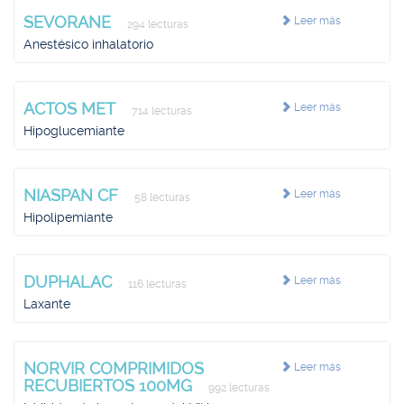
SEVORANE
Leer más
294 lecturas
Anestésico inhalatorio
ACTOS MET
Leer más
714 lecturas
Hipoglucemiante
NIASPAN CF
Leer más
58 lecturas
Hipolipemiante
DUPHALAC
Leer más
116 lecturas
Laxante
NORVIR COMPRIMIDOS
Leer más
RECUBIERTOS 100MG
992 lecturas