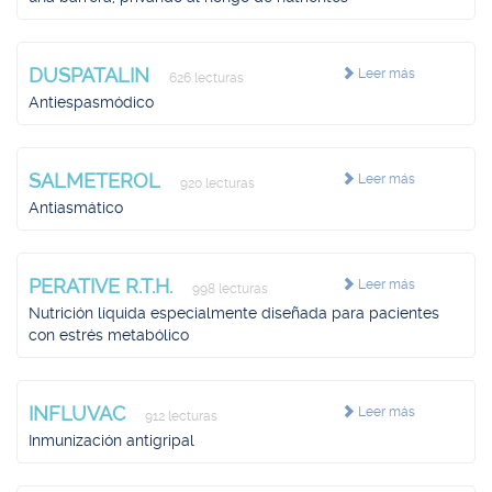
DUSPATALIN
Leer más
626 lecturas
Antiespasmódico
SALMETEROL
Leer más
920 lecturas
Antiasmático
PERATIVE R.T.H.
Leer más
998 lecturas
Nutrición líquida especialmente diseñada para pacientes
con estrés metabólico
INFLUVAC
Leer más
912 lecturas
Inmunización antigripal