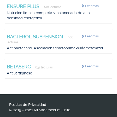
ENSURE PLUS
Leer más
148 lecturas
Nutrición líquida completa y balanceada de alta
densidad energética
BACTEROL SUSPENSION
Leer más
906
lecturas
Antibacteriano, Asociación trimetoprima-sulfametoxazol
BETASERC
Leer más
632 lecturas
Antivertiginoso
Política de Privacidad
© 2015 - 2026 Mi Vademecum Chile