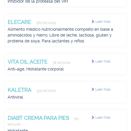
Inhibidor de la proteasa del VIH
ELECARE
Leer más
962 lecturas
Alimento médico nutricionalmente completo en base a
aminoácidos y hierro, Libre de leche, lactiosa, gluten y
proteína de soya, Para lactantes y niños
VITA OIL ACEITE
Leer más
38 lecturas
Anti-age, Hidratante corporal
KALETRA
Leer más
359 lecturas
Antiviral
DIABT CREMA PARA PIES
Leer más
69
lecturas
Hidratante