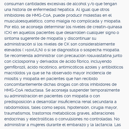
consuman cantidades excesivas de alcohol y/o que tengan
una historia de enfermedad hepática. Al igual que otros
inhibidores de HMG-CoA, puede producir molestias en el
musculoesquelético, como mialgia no complicada y miopatía.
Por ello, se aconseja determinar los niveles de creatin-quinasa
(CK) en aquellos pacientes que desarrollen cualquier signo o
síntoma sugerente de miopatía y discontinuar su
administración si los niveles de CK son considerablemente
elevados ( >10xULN) o si se diagnostica o sospecha miopatía.
Se recomienda administrar con precaución rosuvastatina junto
con ciclosporina y derivados de ácido fíbrico, incluyendo
gemfibrozil, ácido nicotínico, antimicóticos azoles y antibióticos
macrólidos ya que se ha observado mayor incidencia de
miositis y miopatía en pacientes que han recibido
concomitantemente dichas drogas con otros inhibidores de
HMG-CoA reductasa. Se aconseja suspender temporalmente
su administración en pacientes con miopatía o con
predisposición a desarrollar insuficiencia renal secundaria a
rabdomiólisis, tales como sepsis, hipotensión, cirugía mayor,
traumatismos, trastornos metabólicos graves, alteraciones
endocrinas y electrolíticas o convulsiones no controladas. No
administrar a mujeres durante el embarazo y la lactancia. Las