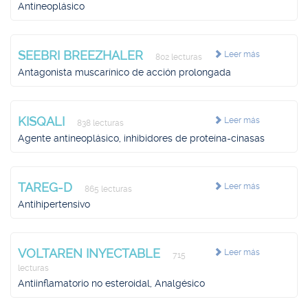
Antineoplásico
SEEBRI BREEZHALER
Leer más
802 lecturas
Antagonista muscarínico de acción prolongada
KISQALI
Leer más
838 lecturas
Agente antineoplásico, inhibidores de proteína-cinasas
TAREG-D
Leer más
865 lecturas
Antihipertensivo
VOLTAREN INYECTABLE
Leer más
715
lecturas
Antiinflamatorio no esteroidal, Analgésico