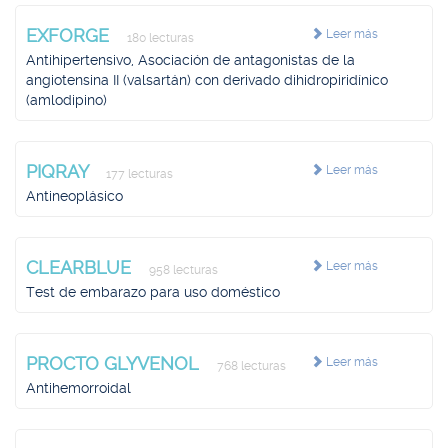
EXFORGE
Leer más
180 lecturas
Antihipertensivo, Asociación de antagonistas de la
angiotensina II (valsartán) con derivado dihidropiridínico
(amlodipino)
PIQRAY
Leer más
177 lecturas
Antineoplásico
CLEARBLUE
Leer más
958 lecturas
Test de embarazo para uso doméstico
PROCTO GLYVENOL
Leer más
768 lecturas
Antihemorroidal