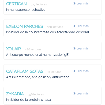
CERTICAN
Leer más
377 lecturas
Inmunosupresor selectivo
EXELON PARCHES
Leer más
358 lecturas
Inhibidor de la colinesterasa con selectividad cerebral
XOLAIR
Leer más
486 lecturas
Anticuerpo monoclonal humanizado (IgE)
CATAFLAM GOTAS
Leer más
11 lecturas
Antiinflamatorio, analgésico y antipirético
ZYKADIA
Leer más
956 lecturas
Inhibidor de la protein-cinasa