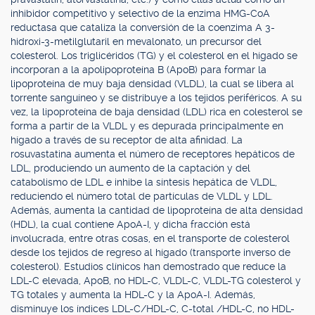
inhibidor competitivo y selectivo de la enzima HMG-CoA
reductasa que cataliza la conversión de la coenzima A 3-
hidroxi-3-metilglutaril en mevalonato, un precursor del
colesterol. Los triglicéridos (TG) y el colesterol en el hígado se
incorporan a la apolipoproteína B (ApoB) para formar la
lipoproteína de muy baja densidad (VLDL), la cual se libera al
torrente sanguíneo y se distribuye a los tejidos periféricos. A su
vez, la lipoproteína de baja densidad (LDL) rica en colesterol se
forma a partir de la VLDL y es depurada principalmente en
hígado a través de su receptor de alta afinidad. La
rosuvastatina aumenta el número de receptores hepáticos de
LDL, produciendo un aumento de la captación y del
catabolismo de LDL e inhibe la síntesis hepática de VLDL,
reduciendo el número total de partículas de VLDL y LDL.
Además, aumenta la cantidad de lipoproteína de alta densidad
(HDL), la cual contiene ApoA-I, y dicha fracción está
involucrada, entre otras cosas, en el transporte de colesterol
desde los tejidos de regreso al hígado (transporte inverso de
colesterol). Estudios clínicos han demostrado que reduce la
LDL-C elevada, ApoB, no HDL-C, VLDL-C, VLDL-TG colesterol y
TG totales y aumenta la HDL-C y la ApoA-I. Además,
disminuye los índices LDL-C/HDL-C, C-total /HDL-C, no HDL-