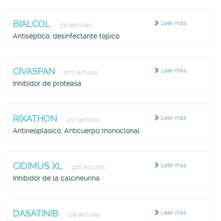
BIALCOL
Leer más
331 lecturas
Antiséptico, desinfectante tópico
CIVASPAN
Leer más
672 lecturas
Inhibidor de proteasa
RIXATHON
Leer más
407 lecturas
Antineoplásico, Anticuerpo monoclonal
CIDIMUS XL
Leer más
928 lecturas
Inhibidor de la calcineurina
DASATINIB
Leer más
108 lecturas