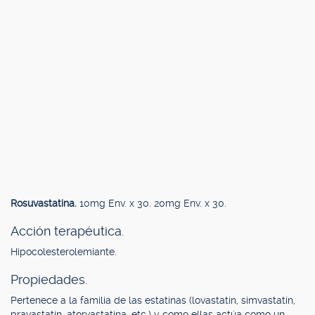
Rosuvastatina.
10mg Env. x 30. 20mg Env. x 30.
Acción terapéutica.
Hipocolesterolemiante.
Propiedades.
Pertenece a la familia de las estatinas (lovastatín, simvastatín,
pravastatín, atorvastatina, etc.) y como ellas actúa como un