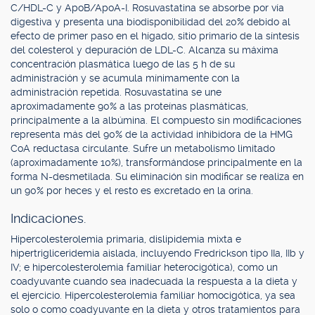
C/HDL-C y ApoB/ApoA-I. Rosuvastatina se absorbe por vía
digestiva y presenta una biodisponibilidad del 20% debido al
efecto de primer paso en el hígado, sitio primario de la síntesis
del colesterol y depuración de LDL-C. Alcanza su máxima
concentración plasmática luego de las 5 h de su
administración y se acumula mínimamente con la
administración repetida. Rosuvastatina se une
aproximadamente 90% a las proteínas plasmáticas,
principalmente a la albúmina. El compuesto sin modificaciones
representa más del 90% de la actividad inhibidora de la HMG
CoA reductasa circulante. Sufre un metabolismo limitado
(aproximadamente 10%), transformándose principalmente en la
forma N-desmetilada. Su eliminación sin modificar se realiza en
un 90% por heces y el resto es excretado en la orina.
Indicaciones.
Hipercolesterolemia primaria, dislipidemia mixta e
hipertrigliceridemia aislada, incluyendo Fredrickson tipo IIa, IIb y
IV; e hipercolesterolemia familiar heterocigótica), como un
coadyuvante cuando sea inadecuada la respuesta a la dieta y
el ejercicio. Hipercolesterolemia familiar homocigótica, ya sea
solo o como coadyuvante en la dieta y otros tratamientos para