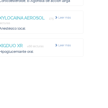
Corticoesteroide, b-Agonista de acción larga
XYLOCAINA AEROSOL
Leer más
275
lecturas
Anestésico local
XIGDUO XR
Leer más
466 lecturas
Hipoglucemiante oral