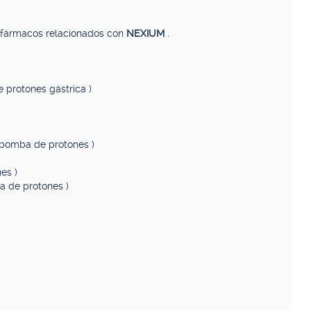
, fármacos relacionados con
NEXIUM
.
e protones gástrica )
a bomba de protones )
es )
ba de protones )