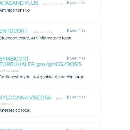
ATACAND PLUS
Leer más
455 lecturas
Antihipertensivo
ENTOCORT
Leer más
902 lecturas
Glucocorticoide, Antiinflamatorio local
SYMBICORT
Leer más
TURBUHALER 320/9MCG/DOSIS
256 lecturas
Corticoesteroide, b-Agonista de acción larga
XYLOCAINA VISCOSA
Leer más
590
lecturas
Anestésico local