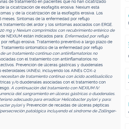
anas de tratamiento en pacientes que no han cicatrizado
 la cicatrización de esofagitis erosiva: Nexium está
omas y de la cicatrización de la esofagitis erosiva. Los
6 meses. Síntomas de la enfermedad por reflujo
l tratamiento del ardor y los síntomas asociados con ERGE.
 20 mg y Nexium comprimidos con recubrimiento entérico de
 de NEXIUM están indicados para:
Enfermedad por reflujo
 por reflujo erosiva. Tratamiento preventivo a largo plazo de
. Tratamiento sintomático de la enfermedad por reflujo
de un tratamiento continuo con antiinflamatorios no
sociadas con el tratamiento con antiinflamatorios no
lectivos. Prevención de úlceras gástricas y duodenales
no esteroidales (AINEs), incluyendo los AINEs COX-2
necesitan de tratamiento continuo con ácido acetilsalicílico
tricas y/o duodenales asociadas con el tratamiento con
riesgo.
A continuación del tratamiento con NEXIUM IV:
rrencia del sangramiento en úlceras gástricas o duodenales.
eriano adecuado para erradicar Helicobacter pylori y para:
acter pylori
y Prevención de recaídas de úlceras pépticas
ipersecreción patológica incluyendo el síndrome de Zollinger-