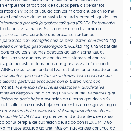
 emplearse otros tipos de líquidos para dispersar los
sintegren y beba el líquido con los microgránulos en forma
aso llenándolo de agua hasta la mitad y beba el líquido. Los
nfermedad por reflujo gastroesofágico (ERGE): Tratamiento
día durante 4 semanas. Se recomienda un tratamiento
gitis no se haya curado o que presenten síntomas
 pacientes con esofagitis curada para evitar recaídas:
20 mg
edad por reflujo gastroesofágico (ERGE):
20 mg una vez al día
el control de los síntomas después de las 4 semanas, el
os. Una vez que hayan cedido los síntomas, el control
en según necesidad tomando 20 mg una vez al día, cuando
 AINEs no se recomienda utilizar el tratamiento basado en las
n pacientes que necesitan de un tratamiento continuo con
de úlceras gástricas asociadas con el tratamiento con
semanas.
Prevención de úlceras gástricas y duodenales
ntes en riesgo:
20 mg o 40 mg una vez al día.
Pacientes que
icílico en dosis baja:
prevención de úlceras gástricas y/o
etilsalicílico en dosis baja, en pacientes en riesgo: 20 mg o
 prevención de la recurrencia del sangramiento en úlceras
nto con NEXIUM IV:
40 mg una vez al día durante 4 semanas.
ido por la terapia de supresión del ácido con NEXIUM IV 80
30 minutos seguido de una infusión intravenosa continua de