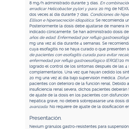
8 mg/h administrado durante 3 días.
En combinación
erradicar Helicobacter pylori y para:
20 mg de NEXIUM
dos veces al día durante 7 días.
Condiciones de hipe
Ellison e hipersecreción idiopática:
Se recomienda un
Posteriormente la dosis debe ajustarse de manera in
indicado clínicamente. Se han administrado dosis de
años de edad: Enfermedad por reflujo gastroesofágico
mg una vez al día durante 4 semanas. Se recomienda
cuya esofagitis no se haya curado o que presenten 
de pacientes con esofagitis curada para evitar recaí
enfermedad por reflujo gastroesofágico (ERGE):
20 mg
logrado el control de los síntomas después de las 4
complementarios. Una vez que hayan cedido los sínt
20 mg una vez al día bajo supervisión médica.
Disfun
pacientes con deterioro de la función renal. Debido 
insuficiencia renal severa, dichos pacientes deberán
de ajuste de la dosis en los pacientes con disfunció
hepática grave, no deberá sobrepasarse una dosis
avanzada:
No requiere de ajuste de la dosificación en
Presentación.
Nexium gránulos gastro-resistentes para suspensión