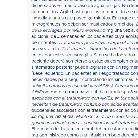
dispersados en medio vaso de agua sin gas. No deben
comprimidos. Agite hasta que los comprimidos se de
inmediata antes que pasen 30 minutos. Enjuague el v
microgránulos no deben ser masticados o molidos.
E
de la esofagitis por reflujo erosiva:
40 mg una vez al 
adicional de 4 semanas en los pacientes cuya esofa
persistentes.
Tratamiento preventivo a largo plazo de
una vez al día.
Tratamiento sintomático de la enferm
en los pacientes sin esofagitis. Si no se ha logrado 
paciente deberá someterse a estudios complementari
sintomático posterior puede lograrse con un régim
fuese requerido. En pacientes en riesgo tratados con
necesidades para seguir controlando los síntomas.
E
antiinflamatorios no esteroidales (AINEs): Curación 
AINEs:
20 mg o 40 mg una vez al día durante 4 a 8 
asociadas con el tratamiento con AINEs, en los pacie
necesitan de tratamiento continuo con ácido acetilsal
duodenales asociadas con el tratamiento con ácido ac
40 mg una vez al día.
Mantención de la hemostasia y
gástricas o duodenales a continuación del tratamie
El período del tratamiento oral deberá estar preced
mg administrado como una infusión en bolo durante 