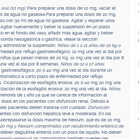
oral (10 mg):
Para preparar una dosis de 10 mg, vaciar el
ml de agua no gaseosa.
Para preparar una dosis de 20 mg,
aso con 30 ml de agua no gaseosa. Agitar y esperar unos
 Agitar nuevamente y beber la suspensión en un plazo
 en el fondo del vaso, añadir más agua, agitar y beber
 sonda nasogástrica o gástrica, véase la sección
y administrar la suspensión.
Niños de 1 a 11 años de 10 kg o
medad por reflujo gastroesofágico: 10 mg una vez al día por
: niños que pesan menos de 20 Kg: 10 mg una vez al día por 8
una vez al día por 8 semanas.
Niños de 12 a 17 años:
 gastroesofágico: 20 ó 40 mg una vez al día durante un
ntomático a corto plazo de enfermedad por reflujo
. Cicatrización de esofagitis erosiva: 20 ó 40 mg 20 mg una
ización de la esofagitis erosiva: 20 mg una vez al día.
Niños
enores de 1 año ya que se carece de información al
 dosis en los pacientes con disfunción renal. Debido a
 tales pacientes deben tratarse con cuidado.
Disfunción
cientes con disfunción hepática leve a moderada. En los
e sobrepasarse la dosis máxima de Nexium, que es de 20 mg.
 20 mg y Nexium comprimidos con recubrimiento entérico de
deben deglutirse enteros con un poco de líquido. No deben
iento entérico:
Los comprimidos también pueden ser