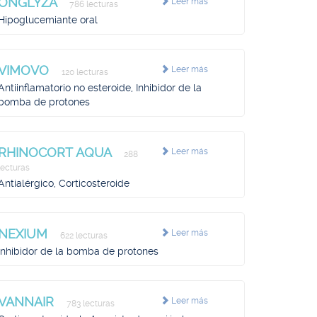
ONGLYZA
Leer más
786 lecturas
Hipoglucemiante oral
VIMOVO
Leer más
120 lecturas
Antiinflamatorio no esteroide, Inhibidor de la
bomba de protones
RHINOCORT AQUA
Leer más
288
lecturas
Antialérgico, Corticosteroide
NEXIUM
Leer más
622 lecturas
Inhibidor de la bomba de protones
VANNAIR
Leer más
783 lecturas