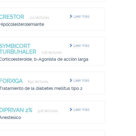
CRESTOR
Leer más
110 lecturas
Hipocolesterolemiante
SYMBICORT
Leer más
TURBUHALER
718 lecturas
Corticoesteroide, b-Agonista de acción larga
FORXIGA
Leer más
892 lecturas
Tratamiento de la diabetes mellitus tipo 2
DIPRIVAN 2%
Leer más
918 lecturas
Anestésico