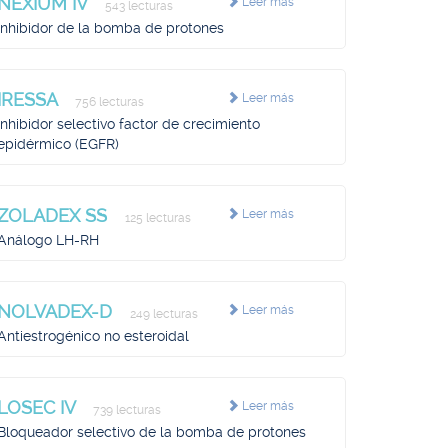
NEXIUM IV
Leer más
543 lecturas
Inhibidor de la bomba de protones
IRESSA
Leer más
756 lecturas
Inhibidor selectivo factor de crecimiento
epidérmico (EGFR)
ZOLADEX SS
Leer más
125 lecturas
Análogo LH-RH
NOLVADEX-D
Leer más
249 lecturas
Antiestrogénico no esteroidal
LOSEC IV
Leer más
739 lecturas
Bloqueador selectivo de la bomba de protones