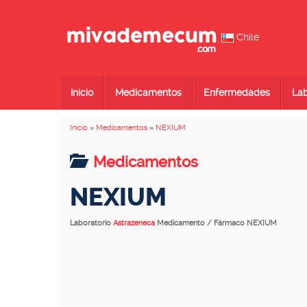
Chile
Inicio
Medicamentos
Enfermedades
Lab
Inicio
»
Medicamentos
»
NEXIUM
Medicamentos
NEXIUM
Laboratorio
Astrazeneca
Medicamento / Fármaco NEXIUM