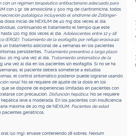
 con un régimen terapéutico antibacteriano adecuado para
 con 1 gr. de amoxicilina y 500 mg de claritromicina, todos
rsecreción patológica incluyendo el síndrome de Zollinger-
a dosis inicial de NEXIUM de 40 mg dos veces al día.
dividual, continuando el tratamiento el tiempo que esté
 hasta 120 mg dos veces al día.
Adolescentes entre 12 y 18
 (ERGE): Tratamiento de la esofagitis por reflujo erosiva:
40
 un tratamiento adicional de 4 semanas en los pacientes
síntomas persistentes.
Tratamiento preventivo a largo plazo
das
: 20 mg una vez al día.
Tratamiento sintomático de la
 una vez al día en los pacientes sin esofagitis. Si no se ha
 semanas, el paciente deberá someterse a estudios
omas, el control sintomático posterior puede lograrse usando
ción renal:
No se requiere de ajuste de la dosis en los
a que se dispone de experiencias limitadas en pacientes con
 tratarse con precaución.
Disfunción hepática:
No se requiere
n hepática leve a moderada. En los pacientes con insuficiencia
 diaria máxima de 20 mg de NEXIUM.
Pacientes de edad
 pacientes geriátricos.
 oral (10 mg): envase conteniendo 28 sobres. Nexium