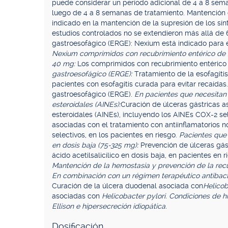
puede considerar un período adicional de 4 a 8 sem
luego de 4 a 8 semanas de tratamiento. Mantención de
indicado en la mantención de la supresión de los sínt
estudios controlados no se extendieron más allá de 
gastroesofágico (ERGE): Nexium está indicado para e
Nexium comprimidos con recubrimiento entérico de
40 mg:
Los comprimidos con recubrimiento entérico
gastroesofágico (ERGE):
Tratamiento de la esofagitis
pacientes con esofagitis curada para evitar recaídas
gastroesofágico (ERGE).
En pacientes que necesitan 
esteroidales (AINEs):
Curación de úlceras gástricas a
esteroidales (AINEs), incluyendo los AINEs COX-2 se
asociadas con el tratamiento con antiinflamatorios 
selectivos, en los pacientes en riesgo.
Pacientes que 
en dosis baja (75-325 mg):
Prevención de úlceras gás
ácido acetilsalicílico en dosis baja, en pacientes en 
Mantención de la hemostasia y prevención de la recu
En combinación con un régimen terapéutico antibact
Curación de la úlcera duodenal asociada con
Helicob
asociadas con
Helicobacter pylori. Condiciones de h
Ellison e hipersecreción idiopática.
Dosificación.