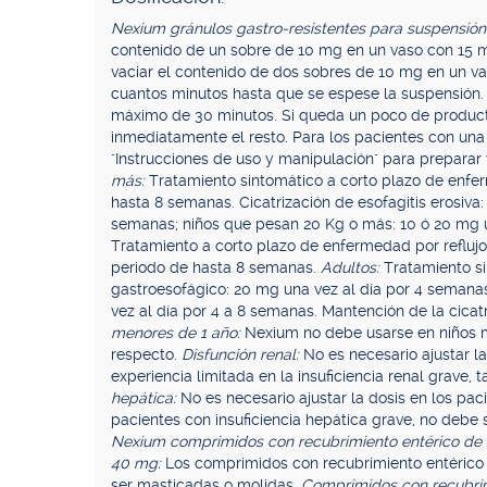
Nexium gránulos gastro-resistentes para suspensión 
contenido de un sobre de 10 mg en un vaso con 15 
vaciar el contenido de dos sobres de 10 mg en un v
cuantos minutos hasta que se espese la suspensión.
máximo de 30 minutos. Si queda un poco de producto
inmediatamente el resto. Para los pacientes con una
"Instrucciones de uso y manipulación" para preparar 
más:
Tratamiento sintomático a corto plazo de enfer
hasta 8 semanas. Cicatrización de esofagitis erosiva
semanas; niños que pesan 20 Kg o más: 10 ó 20 mg 
Tratamiento a corto plazo de enfermedad por reflujo
periodo de hasta 8 semanas.
Adultos:
Tratamiento si
gastroesofágico: 20 mg una vez al día por 4 semanas
vez al día por 4 a 8 semanas. Mantención de la cicatr
menores de 1 año:
Nexium no debe usarse en niños m
respecto.
Disfunción renal:
No es necesario ajustar la
experiencia limitada en la insuficiencia renal grave,
hepática:
No es necesario ajustar la dosis en los pa
pacientes con insuficiencia hepática grave, no deb
Nexium comprimidos con recubrimiento entérico de
40 mg:
Los comprimidos con recubrimiento entérico 
ser masticadas o molidas.
Comprimidos con recubrim