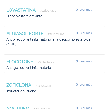
LOVASTATINA
Leer más
702 lecturas
Hipocolesterolemiante
ALGIASOL FORTE
Leer más
772 lecturas
Antipirético, antiinflamatorio, analgésico no esteroidal
(AINE)
FLOGOTONE
Leer más
260 lecturas
Analgésico, Antiinflamatorio
ZOPICLONA
Leer más
751 lecturas
Inductor del sueño
NOCTIDEM
Leer más