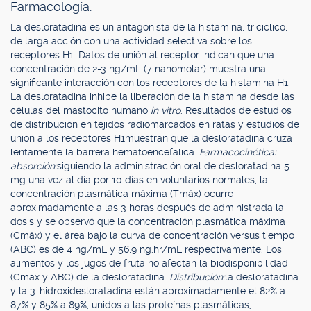
Farmacología.
La desloratadina es un antagonista de la histamina, tricíclico,
de larga acción con una actividad selectiva sobre los
receptores H1. Datos de unión al receptor indican que una
concentración de 2-3 ng/mL (7 nanomolar) muestra una
significante interacción con los receptores de la histamina H1.
La desloratadina inhibe la liberación de la histamina desde las
células del mastocito humano
in vitro
. Resultados de estudios
de distribución en tejidos radiomarcados en ratas y estudios de
unión a los receptores H1muestran que la desloratadina cruza
lentamente la barrera hematoencefálica.
Farmacocinética:
absorción:
siguiendo la administración oral de desloratadina 5
mg una vez al día por 10 días en voluntarios normales, la
concentración plasmática máxima (Tmáx) ocurre
aproximadamente a las 3 horas después de administrada la
dosis y se observó que la concentración plasmática máxima
(Cmáx) y el área bajo la curva de concentración versus tiempo
(ABC) es de 4 ng/mL y 56,9 ng.hr/mL respectivamente. Los
alimentos y los jugos de fruta no afectan la biodisponibilidad
(Cmáx y ABC) de la desloratadina.
Distribución:
la desloratadina
y la 3-hidroxidesloratadina están aproximadamente el 82% a
87% y 85% a 89%, unidos a las proteínas plasmáticas,