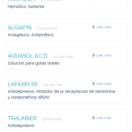
570 lecturas
Hipnótico, Sedante
ALGIAFIN
Leer más
779 lecturas
Analgésico, Antipirético
AQUASOL A.C.D.
Leer más
152 lecturas
Solución para gotas orales
LAFAXIN XR
Leer más
102 lecturas
Antidepresivo, Inhibidor de la recaptación de serotonina
y norepinefrina (IRSN)
TRALINSER
Leer más
518 lecturas
Antidepresivo