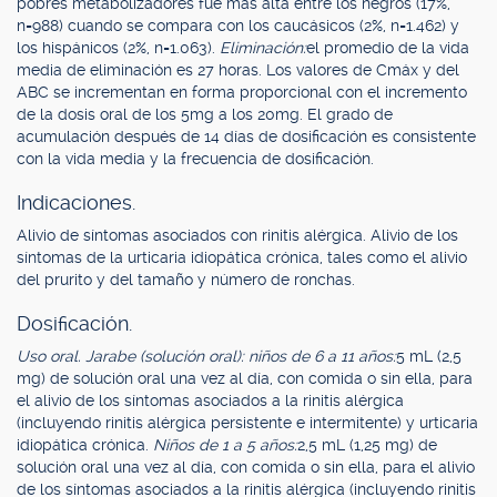
pobres metabolizadores fue más alta entre los negros (17%,
n=988) cuando se compara con los caucásicos (2%, n=1.462) y
los hispánicos (2%, n=1.063).
Eliminación:
el promedio de la vida
media de eliminación es 27 horas. Los valores de Cmáx y del
ABC se incrementan en forma proporcional con el incremento
de la dosis oral de los 5mg a los 20mg. El grado de
acumulación después de 14 días de dosificación es consistente
con la vida media y la frecuencia de dosificación.
Indicaciones.
Alivio de síntomas asociados con rinitis alérgica. Alivio de los
síntomas de la urticaria idiopática crónica, tales como el alivio
del prurito y del tamaño y número de ronchas.
Dosificación.
Uso oral. Jarabe (solución oral): niños de 6 a 11 años:
5 mL (2,5
mg) de solución oral una vez al día, con comida o sin ella, para
el alivio de los síntomas asociados a la rinitis alérgica
(incluyendo rinitis alérgica persistente e intermitente) y urticaria
idiopática crónica.
Niños de 1 a 5 años:
2,5 mL (1,25 mg) de
solución oral una vez al día, con comida o sin ella, para el alivio
de los síntomas asociados a la rinitis alérgica (incluyendo rinitis