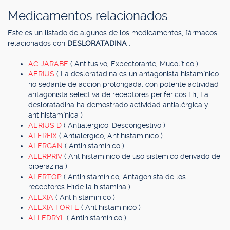
Medicamentos relacionados
Este es un listado de algunos de los medicamentos, fármacos
relacionados con
DESLORATADINA
.
AC JARABE
( Antitusivo, Expectorante, Mucolítico )
AERIUS
( La desloratadina es un antagonista histamínico
no sedante de acción prolongada, con potente actividad
antagonista selectiva de receptores periféricos H1, La
desloratadina ha demostrado actividad antialérgica y
antihistamínica )
AERIUS D
( Antialérgico, Descongestivo )
ALERFIX
( Antialérgico, Antihistamínico )
ALERGAN
( Antihistamínico )
ALERPRIV
( Antihistamínico de uso sistémico derivado de
piperazina )
ALERTOP
( Antihistamínico, Antagonista de los
receptores H1de la histamina )
ALEXIA
( Antihistamínico )
ALEXIA FORTE
( Antihistamínico )
ALLEDRYL
( Antihistamínico )