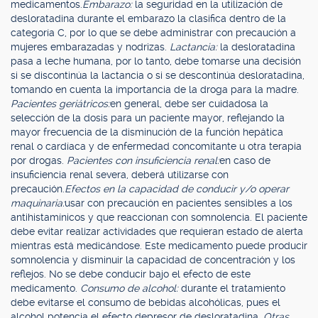
medicamentos.
Embarazo:
la seguridad en la utilización de
desloratadina durante el embarazo la clasifica dentro de la
categoría C, por lo que se debe administrar con precaución a
mujeres embarazadas y nodrizas.
Lactancia:
la desloratadina
pasa a leche humana, por lo tanto, debe tomarse una decisión
si se discontinúa la lactancia o si se descontinúa desloratadina,
tomando en cuenta la importancia de la droga para la madre.
Pacientes geriátricos:
en general, debe ser cuidadosa la
selección de la dosis para un paciente mayor, reflejando la
mayor frecuencia de la disminución de la función hepática
renal o cardíaca y de enfermedad concomitante u otra terapia
por drogas.
Pacientes con insuficiencia renal:
en caso de
insuficiencia renal severa, deberá utilizarse con
precaución.
Efectos en la capacidad de conducir y/o operar
maquinaria:
usar con precaución en pacientes sensibles a los
antihistamínicos y que reaccionan con somnolencia. El paciente
debe evitar realizar actividades que requieran estado de alerta
mientras está medicándose. Este medicamento puede producir
somnolencia y disminuir la capacidad de concentración y los
reflejos. No se debe conducir bajo el efecto de este
medicamento.
Consumo de alcohol:
durante el tratamiento
debe evitarse el consumo de bebidas alcohólicas, pues el
alcohol potencia el efecto depresor de desloratadina.
Otras