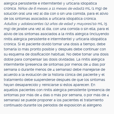
alérgica persistente e intermitente) y urticaria idiopática
crónica.
Niños de 6 meses a 11 meses de edad:
2 mL (1 mg) de
solución oral una vez al día con o sin una comida, para el alivio
de los síntomas asociados a urticaria idiopática crónica.
Adultos y adolescentes (12 años de edad y mayores):
10 mL (5
mg) de jarabe una vez al día, con una comida o sin ella, para el
alivio de los síntomas asociados a la rinitis alérgica (incluyendo
rinitis alérgica persistente e intermitente) y urticaria idiopática
crónica. Si el paciente olvidó tomar una dosis a tiempo, debe
tomarla lo más pronto posible y después debe continuar con
su esquema de dosificación habitual. No debe tomar una dosis
doble para compensar las dosis olvidadas. La rinitis alérgica
intermitente (presencia de síntomas por menos de 4 días por
semana o durante menos de 4 semanas) debe manejarse de
acuerdo a la evolución de la historia clínica del paciente y el
tratamiento debe suspenderse después de que los síntomas
hayan desaparecido y reiniciarse si éstos aparecen. En
aquellos pacientes con rinitis alérgica persistente (presencia de
síntomas por más de 4 días o más por semana, o por más de 4
semanas) se puede proponer a los pacientes el tratamiento
continuado durante los periodos de exposición al alérgeno.