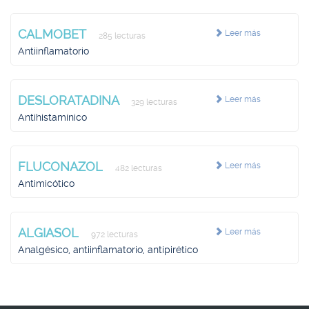
CALMOBET
Leer más
285 lecturas
Antiinflamatorio
DESLORATADINA
Leer más
329 lecturas
Antihistamínico
FLUCONAZOL
Leer más
482 lecturas
Antimicótico
ALGIASOL
Leer más
972 lecturas
Analgésico, antiinflamatorio, antipirético