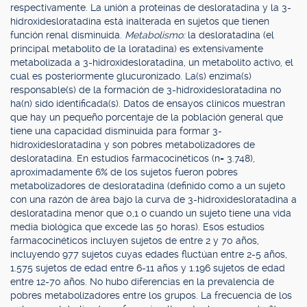
respectivamente. La unión a proteínas de desloratadina y la 3-
hidroxidesloratadina está inalterada en sujetos que tienen
función renal disminuida.
Metabolismo:
la desloratadina (el
principal metabolito de la loratadina) es extensivamente
metabolizada a 3-hidroxidesloratadina, un metabolito activo, el
cual es posteriormente glucuronizado. La(s) enzima(s)
responsable(s) de la formación de 3-hidroxidesloratadina no
ha(n) sido identificada(s). Datos de ensayos clínicos muestran
que hay un pequeño porcentaje de la población general que
tiene una capacidad disminuida para formar 3-
hidroxidesloratadina y son pobres metabolizadores de
desloratadina. En estudios farmacocinéticos (n= 3.748),
aproximadamente 6% de los sujetos fueron pobres
metabolizadores de desloratadina (definido como a un sujeto
con una razón de área bajo la curva de 3-hidroxidesloratadina a
desloratadina menor que 0,1 o cuando un sujeto tiene una vida
media biológica que excede las 50 horas). Esos estudios
farmacocinéticos incluyen sujetos de entre 2 y 70 años,
incluyendo 977 sujetos cuyas edades fluctúan entre 2-5 años,
1.575 sujetos de edad entre 6-11 años y 1.196 sujetos de edad
entre 12-70 años. No hubo diferencias en la prevalencia de
pobres metabolizadores entre los grupos. La frecuencia de los