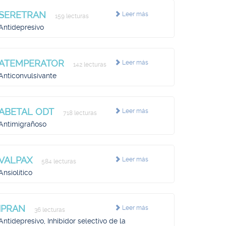
SERETRAN
Leer más
159 lecturas
Antidepresivo
ATEMPERATOR
Leer más
142 lecturas
Anticonvulsivante
ABETAL ODT
Leer más
718 lecturas
Antimigrañoso
VALPAX
Leer más
584 lecturas
Ansiolítico
IPRAN
Leer más
36 lecturas
Antidepresivo, Inhibidor selectivo de la