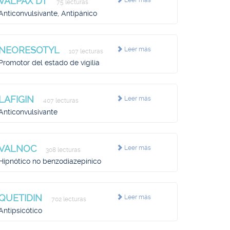
VALPAX DT
Leer más
75 lecturas
Anticonvulsivante, Antipánico
NEORESOTYL
Leer más
107 lecturas
Promotor del estado de vigilia
LAFIGIN
Leer más
407 lecturas
Anticonvulsivante
VALNOC
Leer más
308 lecturas
Hipnótico no benzodiazepínico
QUETIDIN
Leer más
702 lecturas
Antipsicótico