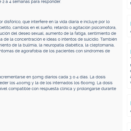
re 2 a 4 semanas para responder.
sfórico, que interfiere en la vida diaria e incluye por lo
etito, cambios en el sueño, retardo o agitación psicomotora,
nución del deseo sexual, aumento de la fatiga, sentimiento de
 de la concentración e ideas o intentos de suicidio. También
iento de la bulimia, la neuropatía diabética, la cleptomanía,
s síntomas de agorafobia de los pacientes con síndromes de
incrementarse en 50mg diarios cada 3 o 4 días. La dosis
der los 400mg y la de los internados los 600mg. La dosis
vel compatible con respuesta clínica y prolongarse durante