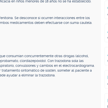
ficacia en niños menores de 18 años no se ha establecido.
fenitoína. Se desconoce si ocurren interacciones entre los
re ambos medicamentos deben efectuarse con suma cautela.
 que consumían concurrentemente otras drogas (alcohol,
eprobamato, clordiazepóxido). Con trazodona sola las
spiratorio, convulsiones y cambios en el electrocardiograma.
r tratamiento sintomático de sostén, someter al paciente a
uede ayudar a eliminar la trazodona.