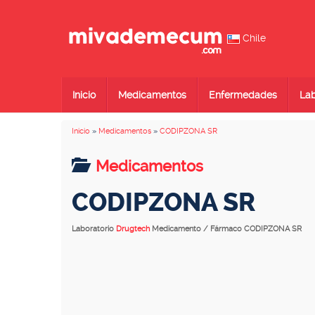
Chile
Inicio
Medicamentos
Enfermedades
Lab
Inicio
»
Medicamentos
»
CODIPZONA SR
Medicamentos
CODIPZONA SR
Laboratorio
Drugtech
Medicamento / Fármaco CODIPZONA SR