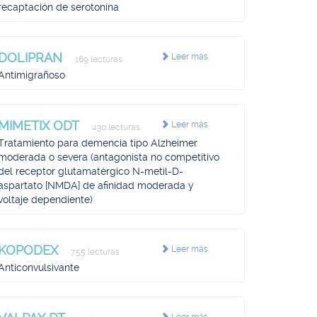
recaptación de serotonina
DOLIPRAN
Leer más
169 lecturas
Antimigrañoso
MIMETIX ODT
Leer más
430 lecturas
Tratamiento para demencia tipo Alzheimer
moderada o severa (antagonista no competitivo
del receptor glutamatérgico N-metil-D-
aspartato [NMDA] de afinidad moderada y
voltaje dependiente)
KOPODEX
Leer más
755 lecturas
Anticonvulsivante