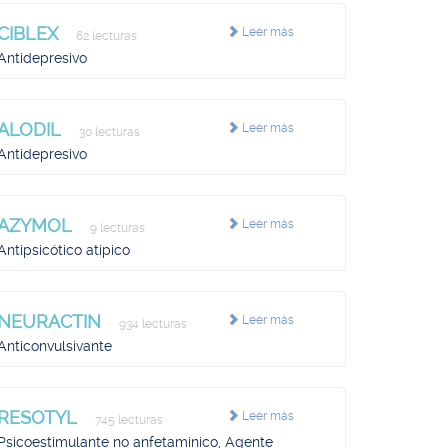
CIBLEX
Leer más
62 lecturas
Antidepresivo
ALODIL
Leer más
30 lecturas
Antidepresivo
AZYMOL
Leer más
9 lecturas
Antipsicótico atípico
NEURACTIN
Leer más
934 lecturas
Anticonvulsivante
RESOTYL
Leer más
745 lecturas
Psicoestimulante no anfetamínico, Agente