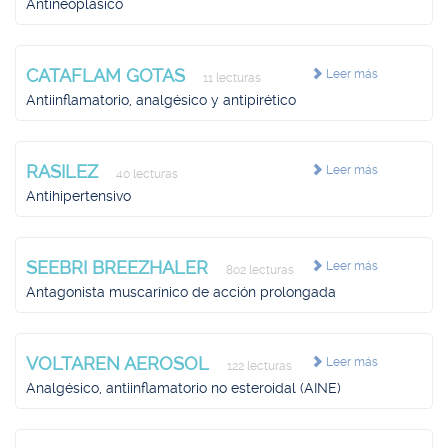
Antineoplásico
CATAFLAM GOTAS
Leer más
11 lecturas
Antiinflamatorio, analgésico y antipirético
RASILEZ
Leer más
40 lecturas
Antihipertensivo
SEEBRI BREEZHALER
Leer más
802 lecturas
Antagonista muscarínico de acción prolongada
VOLTAREN AEROSOL
Leer más
122 lecturas
Analgésico, antiinflamatorio no esteroidal (AINE)