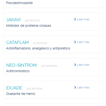
Psicoestimulante
JAKAVI
Leer más
135 lecturas
Inhibidor de proteína-cinasas
CATAFLAM
Leer más
25 lecturas
Antiinflamatorio, analgésico y antipirético
NEO-SINTROM
Leer más
300 lecturas
Antitrombótico
EXJADE
Leer más
205 lecturas
Quelante de hierro