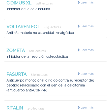
CIDIMUS XL
Leer más
928 lecturas
Inhibidor de la calcineurina
VOLTAREN FCT
Leer más
489 lecturas
Antiinflamatorio no esteroidal, Analgésico
ZOMETA
Leer más
628 lecturas
Inhibidor de la resorción osteoclástica
PASURTA
Leer más
682 lecturas
Anticuerpo monoclonal dirigido contra el receptor del
péptido relacionado con el gen de la calcitonina
(anticuerpo anti-CGRP-R)
RITALIN
Leer más
240 lecturas