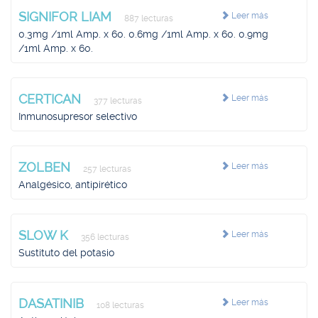
SIGNIFOR LIAM
Leer más
887 lecturas
0.3mg /1ml Amp. x 60. 0.6mg /1ml Amp. x 60. 0.9mg
/1ml Amp. x 60.
CERTICAN
Leer más
377 lecturas
Inmunosupresor selectivo
ZOLBEN
Leer más
257 lecturas
Analgésico, antipirético
SLOW K
Leer más
356 lecturas
Sustituto del potasio
DASATINIB
Leer más
108 lecturas