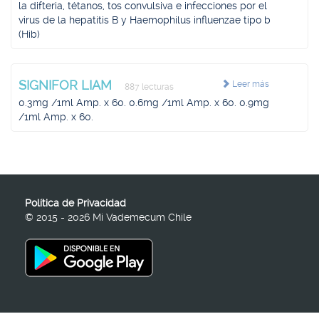
la difteria, tétanos, tos convulsiva e infecciones por el
virus de la hepatitis B y Haemophilus influenzae tipo b
(Hib)
SIGNIFOR LIAM
Leer más
887 lecturas
0.3mg /1ml Amp. x 60. 0.6mg /1ml Amp. x 60. 0.9mg
/1ml Amp. x 60.
Política de Privacidad
© 2015 - 2026 Mi Vademecum Chile