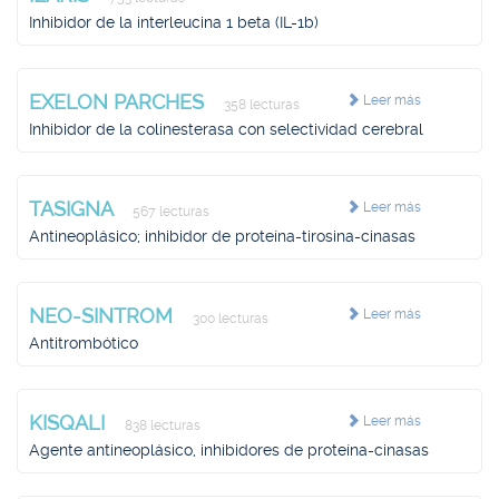
Inhibidor de la interleucina 1 beta (IL-1b)
EXELON PARCHES
Leer más
358 lecturas
Inhibidor de la colinesterasa con selectividad cerebral
TASIGNA
Leer más
567 lecturas
Antineoplásico; inhibidor de proteína-tirosina-cinasas
NEO-SINTROM
Leer más
300 lecturas
Antitrombótico
KISQALI
Leer más
838 lecturas
Agente antineoplásico, inhibidores de proteína-cinasas