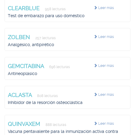
CLEARBLUE
Leer más
958 lecturas
Test de embarazo para uso doméstico
ZOLBEN
Leer más
257 lecturas
Analgésico, antipirético
GEMCITABINA
Leer más
696 lecturas
Antineoplásico
ACLASTA
Leer más
808 lecturas
Inhibidor de la resorción osteoclástica
QUINVAXEM
Leer más
888 lecturas
Vacuna pentavalente para la inmunización activa contra