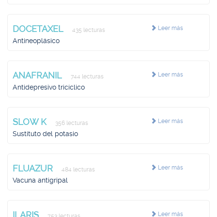
DOCETAXEL
Leer más
435 lecturas
Antineoplásico
ANAFRANIL
Leer más
744 lecturas
Antidepresivo tricíclico
SLOW K
Leer más
356 lecturas
Sustituto del potasio
FLUAZUR
Leer más
484 lecturas
Vacuna antigripal
ILARIS
Leer más
753 lecturas