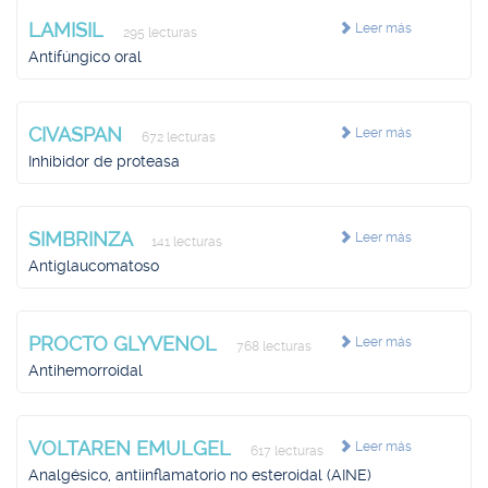
LAMISIL
Leer más
295 lecturas
Antifúngico oral
CIVASPAN
Leer más
672 lecturas
Inhibidor de proteasa
SIMBRINZA
Leer más
141 lecturas
Antiglaucomatoso
PROCTO GLYVENOL
Leer más
768 lecturas
Antihemorroidal
VOLTAREN EMULGEL
Leer más
617 lecturas
Analgésico, antiinflamatorio no esteroidal (AINE)